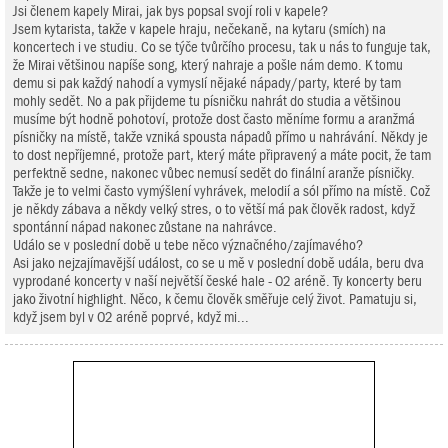
Jsi členem kapely Mirai, jak bys popsal svojí roli v kapele?
Jsem kytarista, takže v kapele hraju, nečekaně, na kytaru (smích) na
koncertech i ve studiu. Co se týče tvůrčího procesu, tak u nás to funguje tak,
že Mirai většinou napíše song, který nahraje a pošle nám demo. K tomu
demu si pak každý nahodí a vymyslí nějaké nápady/party, které by tam
mohly sedět. No a pak přijdeme tu písničku nahrát do studia a většinou
musíme být hodně pohotoví, protože dost často měníme formu a aranžmá
písničky na místě, takže vzniká spousta nápadů přímo u nahrávání. Někdy je
to dost nepříjemné, protože part, který máte připravený a máte pocit, že tam
perfektně sedne, nakonec vůbec nemusí sedět do finální aranže písničky.
Takže je to velmi často vymýšlení vyhrávek, melodií a sól přímo na místě. Což
je někdy zábava a někdy velký stres, o to větší má pak člověk radost, když
spontánní nápad nakonec zůstane na nahrávce.
Událo se v poslední době u tebe něco význačného/zajímavého?
Asi jako nejzajímavější událost, co se u mě v poslední době udála, beru dva
vyprodané koncerty v naší největší české hale - O2 aréně. Ty koncerty beru
jako životní highlight. Něco, k čemu člověk směřuje celý život. Pamatuju si,
když jsem byl v O2 aréně poprvé, když mi...