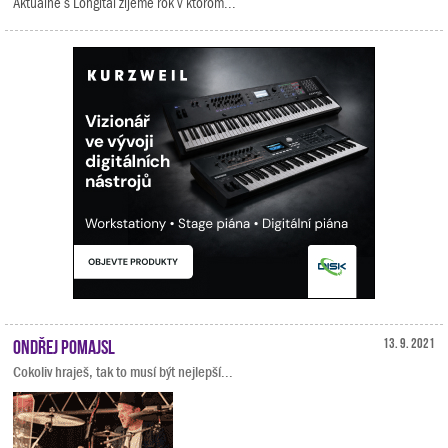
Aktuálne s Longital žijeme rok v ktorom...
Ondřej Pomajsl
13. 9. 2021
Cokoliv hraješ, tak to musí být nejlepší...