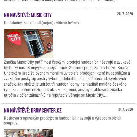
Na návštěvě: Music City
26. 7. 2020
Hudebniny, kam chodí (nejen) světové hvězdy.
Značka Music City patří mezi českými prodejci hudebních nástrojů a zvukové
techniky mezi 3 nejvýznamnější hráče. Se třemi pobočkami v Praze, Brně a
Uherském Hradišti bychom mohli mluvit o síti prodejen, které hudebníkům a
zvukařům poskytují pestrý výběr hudebního náčiní od předních světových
značek. Jak složité je udržet tři hudební domy na hladině malého českého
rybníka a přitom neztratit krok s konkurencí, aniž by etablovaná značka
utrpěla v očích zákazníků na reputaci? Věnuje se Music City...
Na návštěvě: Drumcenter.cz
19. 7. 2020
Rozhovor s opavským prodejcem hudebních nástrojů a výrobcem bících
souprav.