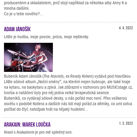
producentem a skladatelem, jenž stojí například za několika alby Anny K a
mnoha dalšími.
Co je u tebe nového?...
Adam Jánošík
4. 4. 2022
LABe je hudba, moje poezie, próza, moje myšlenky.
Bubeník Adam Jánošík (The Atavists, ex Ready Kirken) vydává pod hlavičkou
LABe sólové album „Noční směny“, na kterém nejen bubnuje, ale také hraje
na kytaru, na baskytaru a zpívá. Jak zdůraznil v rozhovoru pro MUSICstage.cz,
tvorba a natáčení byly pro něj jedna velká terapeutická seance.
Bubeníků, co vydávají sólové desky, u nás pořád moc není. Přes veškerou
osvětu v podobě Kollera a dalších nás lidi mají pořád za dělníky, co umí sotva
počítat do čtyř, natožpak hrát na nějaký hudební...
Arakain: Marek Loučka
1. 3. 2022
Hraní s Arakainem je pro mě splněný sen.