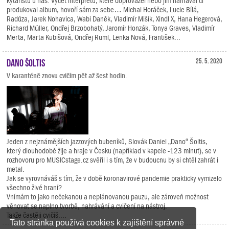
kytaristů u nás. Výčet interpretů, které doprovázel nebo jim nahrával či
produkoval album, hovoří sám za sebe… Michal Horáček, Lucie Bílá,
Radůza, Jarek Nohavica, Wabi Daněk, Vladimír Mišík, Xindl X, Hana Hegerová,
Richard Müller, Ondřej Brzobohatý, Jaromír Honzák, Tonya Graves, Vladimír
Merta, Marta Kubišová, Ondřej Ruml, Lenka Nová, František...
Dano Šoltis
25. 5. 2020
V karanténě znovu cvičím pět až šest hodin.
Jeden z nejznámějších jazzových bubeníků, Slovák Daniel „Dano“ Šoltis,
který dlouhodobě žije a hraje v Česku (například v kapele -123 minut), se v
rozhovoru pro MUSICstage.cz svěřil i s tím, že v budoucnu by si chtěl zahrát i
metal.
Jak se vyrovnáváš s tím, že v době koronavirové pandemie prakticky vymizelo
všechno živé hraní?
Vnímám to jako nečekanou a neplánovanou pauzu, ale zároveň možnost
věnovat se naplno tvorbě, nahrávání a cvičení na nástroj.
Takže častěji cvičíš....
Tato stránka používá cookies k zajištění správné