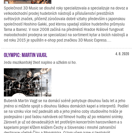
Společnost 3D Music se dlouhé roky specializovala a specializuje na dovoz a
velkoobchodní prodej hudebních nástrojů a příslušenství prestižních
světových značek, přičemž zúročovala dobré vztahy především s japonskou
společností Hoshino Gakki, pod kterou spadají stálice hudebního průmyslu
Tama a Ibanez. V roce 2008 začíná na předměstí Hradce Králové fungovat
maloobchodní prodejna se specializací na sortiment kytar a bicích nástrojů a
od roku 2015 je spuštěn e-shop pod značkou 3D Music Express....
Olympic: Martin Vajgl
4. 8. 2020
Jedu muzikantský život naplno a užívám si ho.
Bubeník Martin Vajgl se na domácí scéně pohybuje dlouhou řadu let a jeho
jméno si můžete spojit s dlouhou řádkou domácích kapel a interpretů. Podílel
se na vzniku více než padesáti alb a jeho jméno coby studiového hráče je
podepsáno i pod řadou nahrávek od filmové hudby až po reklamní snímky.
Zároveň je už od devadesátých let protřelým koncertním harcovníkem a s
kapelami projel křížem krážem Čechy a Slovensko i mnohé zahraniční
destinace včetně Číny a Mongolska. O tom všem jsme si tentokrát...