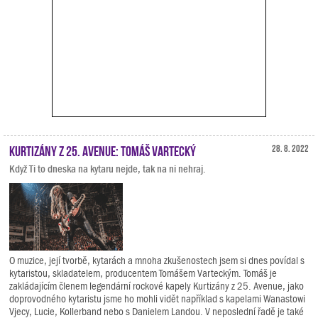
Kurtizány z 25. Avenue: Tomáš Vartecký
28. 8. 2022
Když Ti to dneska na kytaru nejde, tak na ni nehraj.
O muzice, její tvorbě, kytarách a mnoha zkušenostech jsem si dnes povídal s
kytaristou, skladatelem, producentem Tomášem Varteckým. Tomáš je
zakládajícím členem legendární rockové kapely Kurtizány z 25. Avenue, jako
doprovodného kytaristu jsme ho mohli vidět například s kapelami Wanastowi
Vjecy, Lucie, Kollerband nebo s Danielem Landou. V neposlední řadě je také