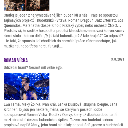
Ondřej je jeden z nejvyhledávanějších bubeníků u nás. Hraje se spoustou
zajímavých projektů i hudebníků - Vltava, Roman Dragoun, Jazz Efterratt, Los
Quemados, Maranatha Gospel Choir, Pražský výběr, nebo orchestr ČNSO…
Představ si, že sedíš v hospodě a probíhá klasická seznamovací konverzace v
rámci stolu - kdo co dělá. „Ty jsi fakt bubeník, jo? A kde hraješ?“ Co odpovíš?
. Je fakt, že spousta lidí chodících do normální práce vůbec nechápe, jak
muzikanti, nebo třeba herci, fungují....
Roman Vícha
3. 8. 2021
Udržet si hraní? Nesmíš mít velké ego.
Ewa Farná, Meky Žbirka, Ivan Král, Lenka Dusilová, skupina Toxique, Jana
Kirchner. To jsou jen některá jména, se kterými v poslední době
spolupracoval Roman Vícha. Rodák z Opavy, který už dlouhou dobu patří
mezi absolutní českou bubenickou špičku. Tuzemskou hudební scénou
proplouvá napříč žánry, jeho hraní ale nikdy nepostrádá groove a hudební cit.