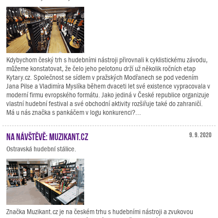
Kdybychom český trh s hudebními nástroji přirovnali k cyklistickému závodu,
můžeme konstatovat, že čelo jeho pelotonu drží už několik ročních etap
Kytary.cz. Společnost se sídlem v pražských Modřanech se pod vedením
Jana Pilse a Vladimíra Myslíka během dvaceti let své existence vypracovala v
moderní firmu evropského formátu. Jako jediná v České republice organizuje
vlastní hudební festival a své obchodní aktivity rozšiřuje také do zahraničí.
Má u nás značka s pankáčem v logu konkurenci?...
Na návštěvě: Muzikant.cz
9. 9. 2020
Ostravská hudební stálice.
Značka Muzikant.cz je na českém trhu s hudebními nástroji a zvukovou