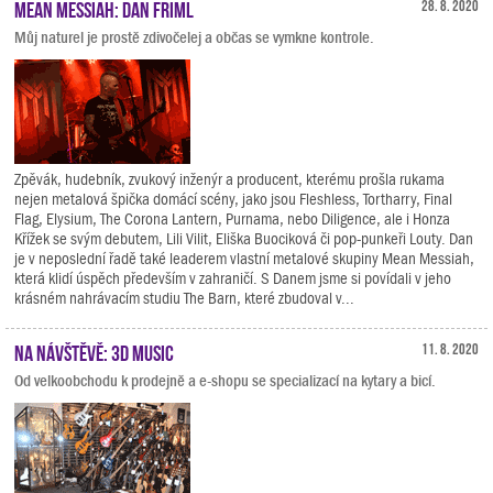
Mean Messiah: Dan Friml
28. 8. 2020
Můj naturel je prostě zdivočelej a občas se vymkne kontrole.
Zpěvák, hudebník, zvukový inženýr a producent, kterému prošla rukama
nejen metalová špička domácí scény, jako jsou Fleshless, Tortharry, Final
Flag, Elysium, The Corona Lantern, Purnama, nebo Diligence, ale i Honza
Křížek se svým debutem, Lili Vilit, Eliška Buociková či pop-punkeři Louty. Dan
je v neposlední řadě také leaderem vlastní metalové skupiny Mean Messiah,
která klidí úspěch především v zahraničí. S Danem jsme si povídali v jeho
krásném nahrávacím studiu The Barn, které zbudoval v...
Na návštěvě: 3D Music
11. 8. 2020
Od velkoobchodu k prodejně a e-shopu se specializací na kytary a bicí.