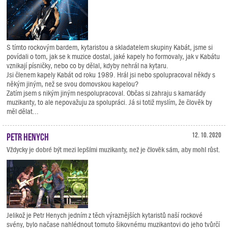
S tímto rockovým bardem, kytaristou a skladatelem skupiny Kabát, jsme si
povídali o tom, jak se k muzice dostal, jaké kapely ho formovaly, jak v Kabátu
vznikají písničky, nebo co by dělal, kdyby nehrál na kytaru.
Jsi členem kapely Kabát od roku 1989. Hrál jsi nebo spolupracoval někdy s
někým jiným, než se svou domovskou kapelou?
Zatím jsem s nikým jiným nespolupracoval. Občas si zahraju s kamarády
muzikanty, to ale nepovažuju za spolupráci. Já si totiž myslím, že člověk by
měl dělat...
Petr Henych
12. 10. 2020
Vždycky je dobré být mezi lepšími muzikanty, než je člověk sám, aby mohl růst.
Jelikož je Petr Henych jedním z těch výraznějších kytaristů naší rockové
svény, bylo načase nahlédnout tomuto šikovnému muzikantovi do jeho tvůrčí