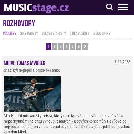
S muzikanty pro muzikanty
Rozhovory
VŠECHNY
S KYTARISTY
S BASKYTARISTY
S KLÁVESISTY
S BUBENÍKY
1
2
3
4
5
6
Další
Mirai: Tomáš Javůrek
7. 12. 2022
Stačí být nejlepší a přijde to samo.
Mladý a talentovaný kytarista, který se díky své pracovitosti, pevné vůli a
nepochybnému talentu vyhoupl z malých klubových koncertů v Havířove do
největších hal a arén v naší republice, kde ho můžete vídat s jeho domovskou
kapelou Mirai.