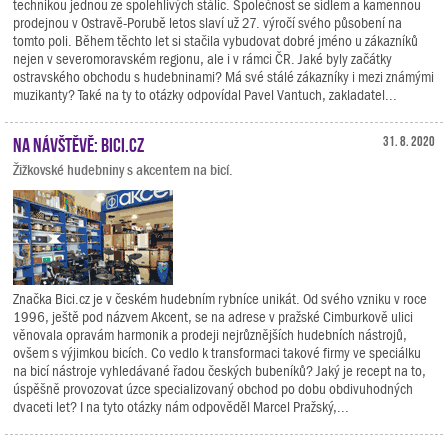
technikou jednou ze spolehlivých stálic. Společnost se sídlem a kamennou
prodejnou v Ostravě-Porubě letos slaví už 27. výročí svého působení na
tomto poli. Během těchto let si stačila vybudovat dobré jméno u zákazníků
nejen v severomoravském regionu, ale i v rámci ČR. Jaké byly začátky
ostravského obchodu s hudebninami? Má své stálé zákazníky i mezi známými
muzikanty? Také na ty to otázky odpovídal Pavel Vantuch, zakladatel...
Na návštěvě: Bici.cz
31. 8. 2020
Žižkovské hudebniny s akcentem na bicí.
Značka Bici.cz je v českém hudebním rybníce unikát. Od svého vzniku v roce
1996, ještě pod názvem Akcent, se na adrese v pražské Cimburkově ulici
věnovala opravám harmonik a prodeji nejrůznějších hudebních nástrojů,
ovšem s výjimkou bicích. Co vedlo k transformaci takové firmy ve speciálku
na bicí nástroje vyhledávané řadou českých bubeníků? Jaký je recept na to,
úspěšně provozovat úzce specializovaný obchod po dobu obdivuhodných
dvaceti let? I na tyto otázky nám odpověděl Marcel Pražský,...