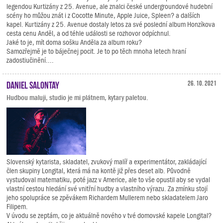
legendou Kurtizány z 25. Avenue, ale znalci české undergroundové hudební
scény ho můžou znát i z Cocotte Minute, Apple Juice, Spleen? a dalších
kapel. Kurtizány z 25. Avenue dostaly letos za své poslední album Honzíkova
cesta cenu Anděl, a od téhle události se rozhovor odpíchnul.
Jaké to je, mít doma sošku Anděla za album roku?
Samozřejmě je to báječnej pocit. Je to po těch mnoha letech hraní
zadostiučinění....
Daniel Salontay
26. 10. 2021
Hudbou maluji, studio je mi plátnem, kytary paletou.
Slovenský kytarista, skladatel, zvukový malíř a experimentátor, zakládající
člen skupiny Longital, která má na kontě již přes deset alb. Původně
vystudoval matematiku, poté jazz v Americe, ale to vše opustil aby se vydal
vlastní cestou hledání své vnitřní hudby a vlastního výrazu. Za zmínku stojí
jeho spolupráce se zpěvákem Richardem Mullerem nebo skladatelem Jaro
Filipem.
V úvodu se zeptám, co je aktuálně nového v tvé domovské kapele Longital?