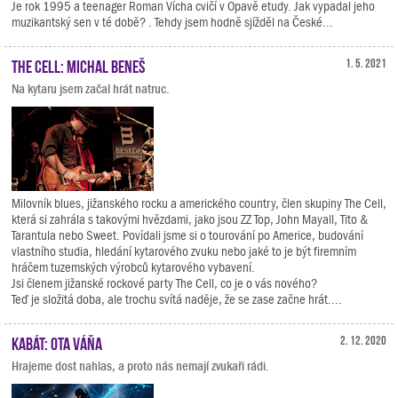
Je rok 1995 a teenager Roman Vícha cvičí v Opavě etudy. Jak vypadal jeho
muzikantský sen v té době? . Tehdy jsem hodně sjížděl na České...
The Cell: Michal Beneš
1. 5. 2021
Na kytaru jsem začal hrát natruc.
Milovník blues, jižanského rocku a amerického country, člen skupiny The Cell,
která si zahrála s takovými hvězdami, jako jsou ZZ Top, John Mayall, Tito &
Tarantula nebo Sweet. Povídali jsme si o tourování po Americe, budování
vlastního studia, hledání kytarového zvuku nebo jaké to je být firemním
hráčem tuzemských výrobců kytarového vybavení.
Jsi členem jižanské rockové party The Cell, co je o vás nového?
Teď je složitá doba, ale trochu svítá naděje, že se zase začne hrát....
Kabát: Ota Váňa
2. 12. 2020
Hrajeme dost nahlas, a proto nás nemají zvukaři rádi.