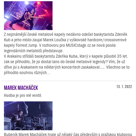
Z nejznámější české metalové kapely nedávno odešel baskytarista Zdeněk
Kub a jeho místo zaujal Marek Loučka z vyškovské hardcore/crossoverové
kapely Forrest Jump. V rozhovoru pro MUSICstage.cz se nová posila
legendárních metalistů představuje.
V Arakainu střídáš baskytaristu Zdeňka Kuba, který v kapele působil 35 let.
Jak se přihodilo, že jsi dostal lano do české metalové legendy? Vím, že už
dříve jsi s Arakainem na některých koncertech zaskakoval…. Všechno se to
přihodilo souhrou různých...
Marek Macháček
13. 1. 2022
Hudba je pro mě ventil.
Bubeník Marek Macháček hraje už nějaký čas především s pražskou klubovou