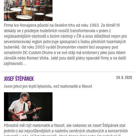
Firma Ivo Honajzera působí na českém trhu od roku 1993. Za téměř tři
dekády se z prodejce hudebních nosičů transformovala v jeden z
nejzásadnějších obchodů s bicími nástroji v ČR a svou důležitost nejen pro
severomoravský region potvrzuje spoluprací s řadou předních tuzemských
bubeníků. Od roku 2003 vyrábí Drumcenter vlastní bicí soupravy pod
označením DC Custom Drums a ve své stáji má endorsery jako jsou Adam
Jánošík nebo Roman Vícha. Jaké jsou další plány opavské firmy a na další
zajímavosti...
Josef Štěpánek
24. 6. 2020
Jsem přeci jen lepší kytarista, než matematik a filosof.
Původně měl být matematik a filosof, ale nakonec se Josef Štěpánek stal
jedním z asi nejvytíženějších a nadmíru ceněných studiových a koncertních