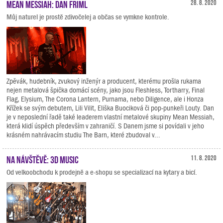
Mean Messiah: Dan Friml
28. 8. 2020
Můj naturel je prostě zdivočelej a občas se vymkne kontrole.
Zpěvák, hudebník, zvukový inženýr a producent, kterému prošla rukama
nejen metalová špička domácí scény, jako jsou Fleshless, Tortharry, Final
Flag, Elysium, The Corona Lantern, Purnama, nebo Diligence, ale i Honza
Křížek se svým debutem, Lili Vilit, Eliška Buociková či pop-punkeři Louty. Dan
je v neposlední řadě také leaderem vlastní metalové skupiny Mean Messiah,
která klidí úspěch především v zahraničí. S Danem jsme si povídali v jeho
krásném nahrávacím studiu The Barn, které zbudoval v...
Na návštěvě: 3D Music
11. 8. 2020
Od velkoobchodu k prodejně a e-shopu se specializací na kytary a bicí.