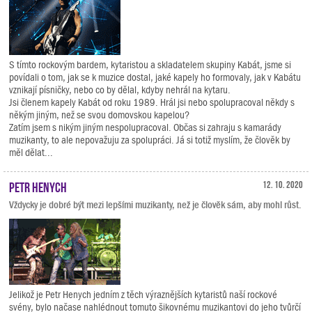
S tímto rockovým bardem, kytaristou a skladatelem skupiny Kabát, jsme si
povídali o tom, jak se k muzice dostal, jaké kapely ho formovaly, jak v Kabátu
vznikají písničky, nebo co by dělal, kdyby nehrál na kytaru.
Jsi členem kapely Kabát od roku 1989. Hrál jsi nebo spolupracoval někdy s
někým jiným, než se svou domovskou kapelou?
Zatím jsem s nikým jiným nespolupracoval. Občas si zahraju s kamarády
muzikanty, to ale nepovažuju za spolupráci. Já si totiž myslím, že člověk by
měl dělat...
Petr Henych
12. 10. 2020
Vždycky je dobré být mezi lepšími muzikanty, než je člověk sám, aby mohl růst.
Jelikož je Petr Henych jedním z těch výraznějších kytaristů naší rockové
svény, bylo načase nahlédnout tomuto šikovnému muzikantovi do jeho tvůrčí