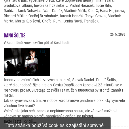
kytaristů u nás. Výčet interpretů, které doprovázel nebo jim nahrával či
produkoval album, hovoří sám za sebe… Michal Horáček, Lucie Bílá,
Radůza, Jarek Nohavica, Wabi Daněk, Vladimír Mišík, Xindl X, Hana Hegerová,
Richard Müller, Ondřej Brzobohatý, Jaromír Honzák, Tonya Graves, Vladimír
Merta, Marta Kubišová, Ondřej Ruml, Lenka Nová, František...
Dano Šoltis
25. 5. 2020
V karanténě znovu cvičím pět až šest hodin.
Jeden z nejznámějších jazzových bubeníků, Slovák Daniel „Dano“ Šoltis,
který dlouhodobě žije a hraje v Česku (například v kapele -123 minut), se v
rozhovoru pro MUSICstage.cz svěřil i s tím, že v budoucnu by si chtěl zahrát i
metal.
Jak se vyrovnáváš s tím, že v době koronavirové pandemie prakticky vymizelo
všechno živé hraní?
Vnímám to jako nečekanou a neplánovanou pauzu, ale zároveň možnost
věnovat se naplno tvorbě, nahrávání a cvičení na nástroj.
Takže častěji cvičíš....
Tato stránka používá cookies k zajištění správné