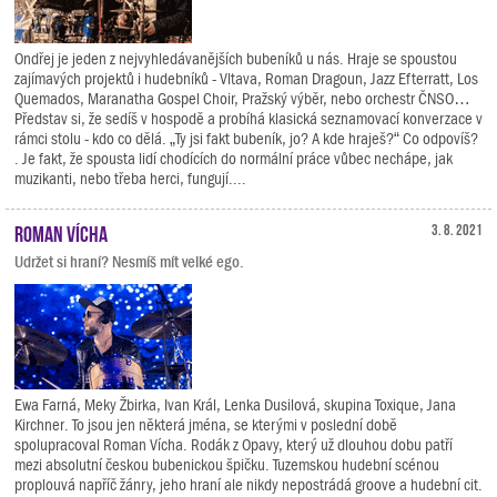
Ondřej je jeden z nejvyhledávanějších bubeníků u nás. Hraje se spoustou
zajímavých projektů i hudebníků - Vltava, Roman Dragoun, Jazz Efterratt, Los
Quemados, Maranatha Gospel Choir, Pražský výběr, nebo orchestr ČNSO…
Představ si, že sedíš v hospodě a probíhá klasická seznamovací konverzace v
rámci stolu - kdo co dělá. „Ty jsi fakt bubeník, jo? A kde hraješ?“ Co odpovíš?
. Je fakt, že spousta lidí chodících do normální práce vůbec nechápe, jak
muzikanti, nebo třeba herci, fungují....
Roman Vícha
3. 8. 2021
Udržet si hraní? Nesmíš mít velké ego.
Ewa Farná, Meky Žbirka, Ivan Král, Lenka Dusilová, skupina Toxique, Jana
Kirchner. To jsou jen některá jména, se kterými v poslední době
spolupracoval Roman Vícha. Rodák z Opavy, který už dlouhou dobu patří
mezi absolutní českou bubenickou špičku. Tuzemskou hudební scénou
proplouvá napříč žánry, jeho hraní ale nikdy nepostrádá groove a hudební cit.