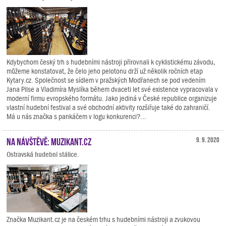
Kdybychom český trh s hudebními nástroji přirovnali k cyklistickému závodu,
můžeme konstatovat, že čelo jeho pelotonu drží už několik ročních etap
Kytary.cz. Společnost se sídlem v pražských Modřanech se pod vedením
Jana Pilse a Vladimíra Myslíka během dvaceti let své existence vypracovala v
moderní firmu evropského formátu. Jako jediná v České republice organizuje
vlastní hudební festival a své obchodní aktivity rozšiřuje také do zahraničí.
Má u nás značka s pankáčem v logu konkurenci?...
Na návštěvě: Muzikant.cz
9. 9. 2020
Ostravská hudební stálice.
Značka Muzikant.cz je na českém trhu s hudebními nástroji a zvukovou