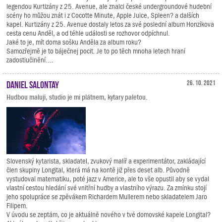
legendou Kurtizány z 25. Avenue, ale znalci české undergroundové hudební
scény ho můžou znát i z Cocotte Minute, Apple Juice, Spleen? a dalších
kapel. Kurtizány z 25. Avenue dostaly letos za své poslední album Honzíkova
cesta cenu Anděl, a od téhle události se rozhovor odpíchnul.
Jaké to je, mít doma sošku Anděla za album roku?
Samozřejmě je to báječnej pocit. Je to po těch mnoha letech hraní
zadostiučinění....
Daniel Salontay
26. 10. 2021
Hudbou maluji, studio je mi plátnem, kytary paletou.
Slovenský kytarista, skladatel, zvukový malíř a experimentátor, zakládající
člen skupiny Longital, která má na kontě již přes deset alb. Původně
vystudoval matematiku, poté jazz v Americe, ale to vše opustil aby se vydal
vlastní cestou hledání své vnitřní hudby a vlastního výrazu. Za zmínku stojí
jeho spolupráce se zpěvákem Richardem Mullerem nebo skladatelem Jaro
Filipem.
V úvodu se zeptám, co je aktuálně nového v tvé domovské kapele Longital?