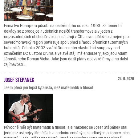
Firma Ivo Honajzera působí na českém trhu od roku 1993. Za téměř tři
dekády se z prodejce hudebních nosičů transformovala v jeden z
nejzásadnějších obchodů s bicími nástroji v ČR a svou důležitost nejen pro
severomoravský region potvrzuje spoluprací s řadou předních tuzemských
bubeníků. Od roku 2003 vyrábí Drumcenter vlastní bicí soupravy pod
označením DC Custom Drums a ve své stáji má endorsery jako jsou Adam
Jánošík nebo Roman Vícha. Jaké jsou další plány opavské firmy a na další
zajímavosti...
Josef Štěpánek
24. 6. 2020
Jsem přeci jen lepší kytarista, než matematik a filosof.
Původně měl být matematik a filosof, ale nakonec se Josef Štěpánek stal
jedním z asi nejvytíženějších a nadmíru ceněných studiových a koncertních