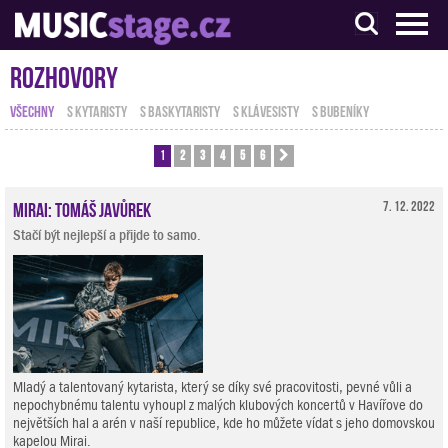
S muzikanty pro muzikanty
Rozhovory
VŠECHNY
S KYTARISTY
S BASKYTARISTY
S KLÁVESISTY
S BUBENÍKY
1
2
3
4
5
6
Další
Mirai: Tomáš Javůrek
7. 12. 2022
Stačí být nejlepší a přijde to samo.
Mladý a talentovaný kytarista, který se díky své pracovitosti, pevné vůli a
nepochybnému talentu vyhoupl z malých klubových koncertů v Havířove do
největších hal a arén v naší republice, kde ho můžete vídat s jeho domovskou
kapelou Mirai.