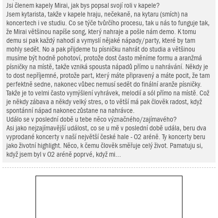
Jsi členem kapely Mirai, jak bys popsal svojí roli v kapele?
Jsem kytarista, takže v kapele hraju, nečekaně, na kytaru (smích) na
koncertech i ve studiu. Co se týče tvůrčího procesu, tak u nás to funguje tak,
že Mirai většinou napíše song, který nahraje a pošle nám demo. K tomu
demu si pak každý nahodí a vymyslí nějaké nápady/party, které by tam
mohly sedět. No a pak přijdeme tu písničku nahrát do studia a většinou
musíme být hodně pohotoví, protože dost často měníme formu a aranžmá
písničky na místě, takže vzniká spousta nápadů přímo u nahrávání. Někdy je
to dost nepříjemné, protože part, který máte připravený a máte pocit, že tam
perfektně sedne, nakonec vůbec nemusí sedět do finální aranže písničky.
Takže je to velmi často vymýšlení vyhrávek, melodií a sól přímo na místě. Což
je někdy zábava a někdy velký stres, o to větší má pak člověk radost, když
spontánní nápad nakonec zůstane na nahrávce.
Událo se v poslední době u tebe něco význačného/zajímavého?
Asi jako nejzajímavější událost, co se u mě v poslední době udála, beru dva
vyprodané koncerty v naší největší české hale - O2 aréně. Ty koncerty beru
jako životní highlight. Něco, k čemu člověk směřuje celý život. Pamatuju si,
když jsem byl v O2 aréně poprvé, když mi...