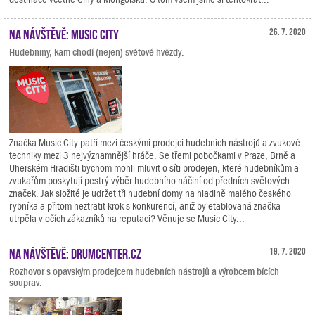
Na návštěvě: Music City
26. 7. 2020
Hudebniny, kam chodí (nejen) světové hvězdy.
Značka Music City patří mezi českými prodejci hudebních nástrojů a zvukové
techniky mezi 3 nejvýznamnější hráče. Se třemi pobočkami v Praze, Brně a
Uherském Hradišti bychom mohli mluvit o síti prodejen, které hudebníkům a
zvukařům poskytují pestrý výběr hudebního náčiní od předních světových
značek. Jak složité je udržet tři hudební domy na hladině malého českého
rybníka a přitom neztratit krok s konkurencí, aniž by etablovaná značka
utrpěla v očích zákazníků na reputaci? Věnuje se Music City...
Na návštěvě: Drumcenter.cz
19. 7. 2020
Rozhovor s opavským prodejcem hudebních nástrojů a výrobcem bících
souprav.