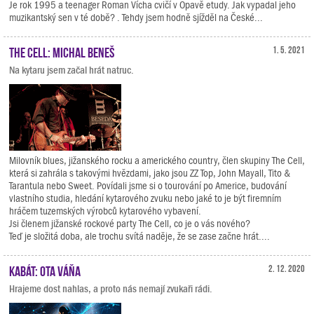
Je rok 1995 a teenager Roman Vícha cvičí v Opavě etudy. Jak vypadal jeho
muzikantský sen v té době? . Tehdy jsem hodně sjížděl na České...
The Cell: Michal Beneš
1. 5. 2021
Na kytaru jsem začal hrát natruc.
Milovník blues, jižanského rocku a amerického country, člen skupiny The Cell,
která si zahrála s takovými hvězdami, jako jsou ZZ Top, John Mayall, Tito &
Tarantula nebo Sweet. Povídali jsme si o tourování po Americe, budování
vlastního studia, hledání kytarového zvuku nebo jaké to je být firemním
hráčem tuzemských výrobců kytarového vybavení.
Jsi členem jižanské rockové party The Cell, co je o vás nového?
Teď je složitá doba, ale trochu svítá naděje, že se zase začne hrát....
Kabát: Ota Váňa
2. 12. 2020
Hrajeme dost nahlas, a proto nás nemají zvukaři rádi.