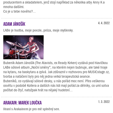
producentem a skladatelem, jenž stojí například za několika alby Anny K a
mnoha dalšími.
Co je u tebe nového?...
Adam Jánošík
4. 4. 2022
LABe je hudba, moje poezie, próza, moje myšlenky.
Bubeník Adam Jánošík (The Atavists, ex Ready Kirken) vydává pod hlavičkou
LABe sólové album „Noční směny“, na kterém nejen bubnuje, ale také hraje
na kytaru, na baskytaru a zpívá. Jak zdůraznil v rozhovoru pro MUSICstage.cz,
tvorba a natáčení byly pro něj jedna velká terapeutická seance.
Bubeníků, co vydávají sólové desky, u nás pořád moc není. Přes veškerou
osvětu v podobě Kollera a dalších nás lidi mají pořád za dělníky, co umí sotva
počítat do čtyř, natožpak hrát na nějaký hudební...
Arakain: Marek Loučka
1. 3. 2022
Hraní s Arakainem je pro mě splněný sen.