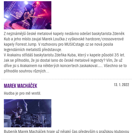
Z nejznámější české metalové kapely nedávno odešel baskytarista Zdeněk
Kub a jeho místo zaujal Marek Loučka z vyškovské hardcore/crossoverové
kapely Forrest Jump. V rozhovoru pro MUSICstage.cz se nová posila
legendárních metalistů představuje.
V Arakainu střídáš baskytaristu Zdeňka Kuba, který v kapele působil 35 let.
Jak se přihodilo, že jsi dostal lano do české metalové legendy? Vím, že už
dříve jsi s Arakainem na některých koncertech zaskakoval…. Všechno se to
přihodilo souhrou různých...
Marek Macháček
13. 1. 2022
Hudba je pro mě ventil.
Bubeník Marek Macháček hraje už nějaký čas především s pražskou klubovou