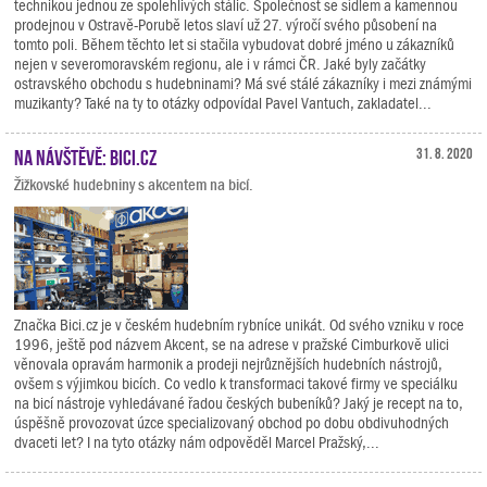
technikou jednou ze spolehlivých stálic. Společnost se sídlem a kamennou
prodejnou v Ostravě-Porubě letos slaví už 27. výročí svého působení na
tomto poli. Během těchto let si stačila vybudovat dobré jméno u zákazníků
nejen v severomoravském regionu, ale i v rámci ČR. Jaké byly začátky
ostravského obchodu s hudebninami? Má své stálé zákazníky i mezi známými
muzikanty? Také na ty to otázky odpovídal Pavel Vantuch, zakladatel...
Na návštěvě: Bici.cz
31. 8. 2020
Žižkovské hudebniny s akcentem na bicí.
Značka Bici.cz je v českém hudebním rybníce unikát. Od svého vzniku v roce
1996, ještě pod názvem Akcent, se na adrese v pražské Cimburkově ulici
věnovala opravám harmonik a prodeji nejrůznějších hudebních nástrojů,
ovšem s výjimkou bicích. Co vedlo k transformaci takové firmy ve speciálku
na bicí nástroje vyhledávané řadou českých bubeníků? Jaký je recept na to,
úspěšně provozovat úzce specializovaný obchod po dobu obdivuhodných
dvaceti let? I na tyto otázky nám odpověděl Marcel Pražský,...