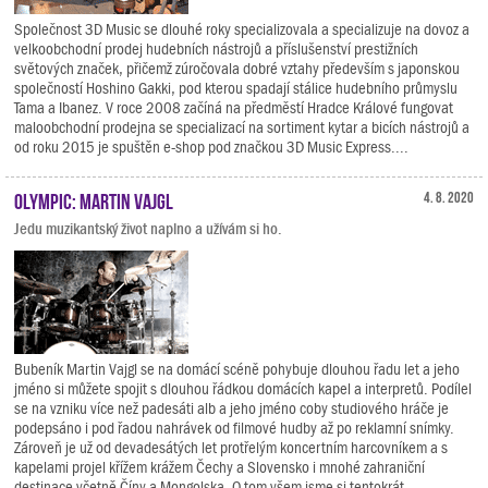
Společnost 3D Music se dlouhé roky specializovala a specializuje na dovoz a
velkoobchodní prodej hudebních nástrojů a příslušenství prestižních
světových značek, přičemž zúročovala dobré vztahy především s japonskou
společností Hoshino Gakki, pod kterou spadají stálice hudebního průmyslu
Tama a Ibanez. V roce 2008 začíná na předměstí Hradce Králové fungovat
maloobchodní prodejna se specializací na sortiment kytar a bicích nástrojů a
od roku 2015 je spuštěn e-shop pod značkou 3D Music Express....
Olympic: Martin Vajgl
4. 8. 2020
Jedu muzikantský život naplno a užívám si ho.
Bubeník Martin Vajgl se na domácí scéně pohybuje dlouhou řadu let a jeho
jméno si můžete spojit s dlouhou řádkou domácích kapel a interpretů. Podílel
se na vzniku více než padesáti alb a jeho jméno coby studiového hráče je
podepsáno i pod řadou nahrávek od filmové hudby až po reklamní snímky.
Zároveň je už od devadesátých let protřelým koncertním harcovníkem a s
kapelami projel křížem krážem Čechy a Slovensko i mnohé zahraniční
destinace včetně Číny a Mongolska. O tom všem jsme si tentokrát...