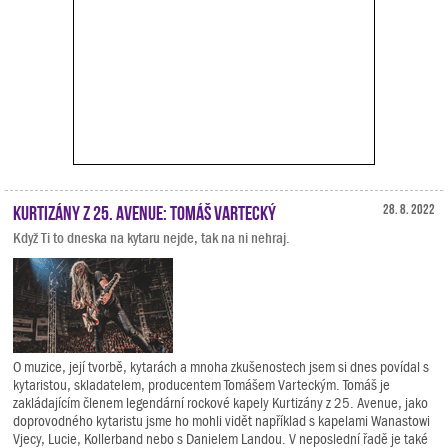
Kurtizány z 25. Avenue: Tomáš Vartecký
28. 8. 2022
Když Ti to dneska na kytaru nejde, tak na ni nehraj.
O muzice, její tvorbě, kytarách a mnoha zkušenostech jsem si dnes povídal s
kytaristou, skladatelem, producentem Tomášem Varteckým. Tomáš je
zakládajícím členem legendární rockové kapely Kurtizány z 25. Avenue, jako
doprovodného kytaristu jsme ho mohli vidět například s kapelami Wanastowi
Vjecy, Lucie, Kollerband nebo s Danielem Landou. V neposlední řadě je také