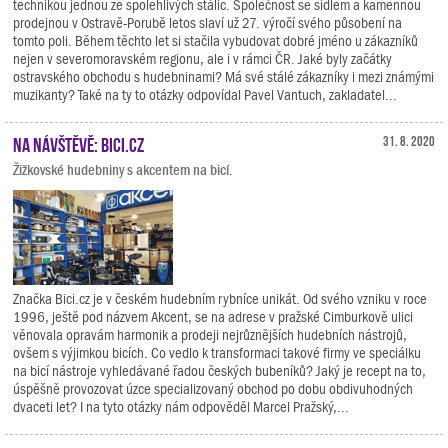
technikou jednou ze spolehlivých stálic. Společnost se sídlem a kamennou
prodejnou v Ostravě-Porubě letos slaví už 27. výročí svého působení na
tomto poli. Během těchto let si stačila vybudovat dobré jméno u zákazníků
nejen v severomoravském regionu, ale i v rámci ČR. Jaké byly začátky
ostravského obchodu s hudebninami? Má své stálé zákazníky i mezi známými
muzikanty? Také na ty to otázky odpovídal Pavel Vantuch, zakladatel...
Na návštěvě: Bici.cz
31. 8. 2020
Žižkovské hudebniny s akcentem na bicí.
Značka Bici.cz je v českém hudebním rybníce unikát. Od svého vzniku v roce
1996, ještě pod názvem Akcent, se na adrese v pražské Cimburkově ulici
věnovala opravám harmonik a prodeji nejrůznějších hudebních nástrojů,
ovšem s výjimkou bicích. Co vedlo k transformaci takové firmy ve speciálku
na bicí nástroje vyhledávané řadou českých bubeníků? Jaký je recept na to,
úspěšně provozovat úzce specializovaný obchod po dobu obdivuhodných
dvaceti let? I na tyto otázky nám odpověděl Marcel Pražský,...