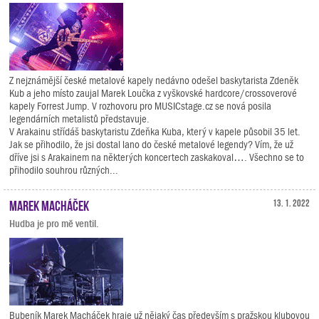
Z nejznámější české metalové kapely nedávno odešel baskytarista Zdeněk
Kub a jeho místo zaujal Marek Loučka z vyškovské hardcore/crossoverové
kapely Forrest Jump. V rozhovoru pro MUSICstage.cz se nová posila
legendárních metalistů představuje.
V Arakainu střídáš baskytaristu Zdeňka Kuba, který v kapele působil 35 let.
Jak se přihodilo, že jsi dostal lano do české metalové legendy? Vím, že už
dříve jsi s Arakainem na některých koncertech zaskakoval…. Všechno se to
přihodilo souhrou různých...
Marek Macháček
13. 1. 2022
Hudba je pro mě ventil.
Bubeník Marek Macháček hraje už nějaký čas především s pražskou klubovou