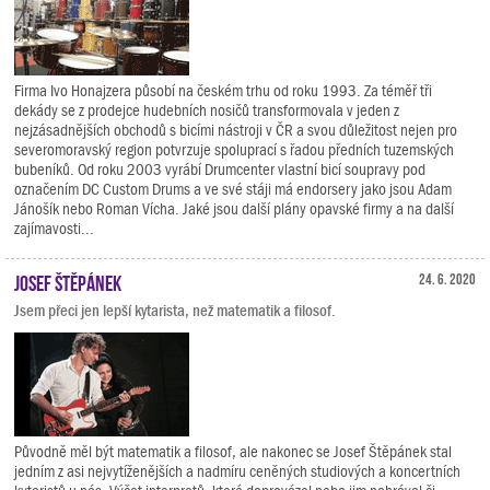
Firma Ivo Honajzera působí na českém trhu od roku 1993. Za téměř tři
dekády se z prodejce hudebních nosičů transformovala v jeden z
nejzásadnějších obchodů s bicími nástroji v ČR a svou důležitost nejen pro
severomoravský region potvrzuje spoluprací s řadou předních tuzemských
bubeníků. Od roku 2003 vyrábí Drumcenter vlastní bicí soupravy pod
označením DC Custom Drums a ve své stáji má endorsery jako jsou Adam
Jánošík nebo Roman Vícha. Jaké jsou další plány opavské firmy a na další
zajímavosti...
Josef Štěpánek
24. 6. 2020
Jsem přeci jen lepší kytarista, než matematik a filosof.
Původně měl být matematik a filosof, ale nakonec se Josef Štěpánek stal
jedním z asi nejvytíženějších a nadmíru ceněných studiových a koncertních