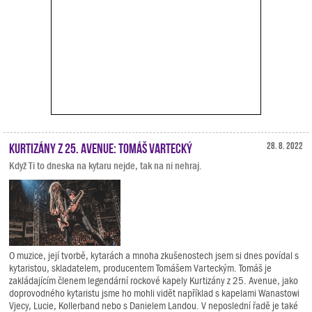
Kurtizány z 25. Avenue: Tomáš Vartecký
28. 8. 2022
Když Ti to dneska na kytaru nejde, tak na ni nehraj.
O muzice, její tvorbě, kytarách a mnoha zkušenostech jsem si dnes povídal s
kytaristou, skladatelem, producentem Tomášem Varteckým. Tomáš je
zakládajícím členem legendární rockové kapely Kurtizány z 25. Avenue, jako
doprovodného kytaristu jsme ho mohli vidět například s kapelami Wanastowi
Vjecy, Lucie, Kollerband nebo s Danielem Landou. V neposlední řadě je také