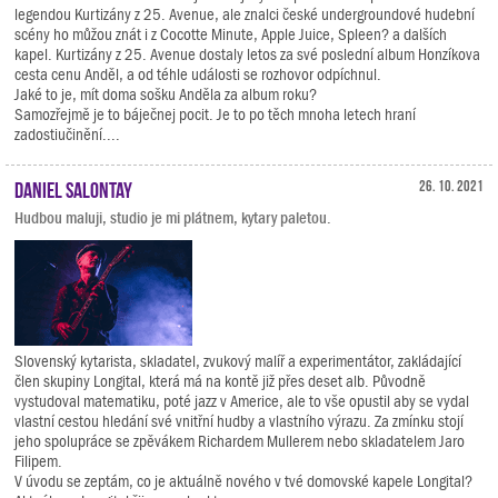
legendou Kurtizány z 25. Avenue, ale znalci české undergroundové hudební
scény ho můžou znát i z Cocotte Minute, Apple Juice, Spleen? a dalších
kapel. Kurtizány z 25. Avenue dostaly letos za své poslední album Honzíkova
cesta cenu Anděl, a od téhle události se rozhovor odpíchnul.
Jaké to je, mít doma sošku Anděla za album roku?
Samozřejmě je to báječnej pocit. Je to po těch mnoha letech hraní
zadostiučinění....
Daniel Salontay
26. 10. 2021
Hudbou maluji, studio je mi plátnem, kytary paletou.
Slovenský kytarista, skladatel, zvukový malíř a experimentátor, zakládající
člen skupiny Longital, která má na kontě již přes deset alb. Původně
vystudoval matematiku, poté jazz v Americe, ale to vše opustil aby se vydal
vlastní cestou hledání své vnitřní hudby a vlastního výrazu. Za zmínku stojí
jeho spolupráce se zpěvákem Richardem Mullerem nebo skladatelem Jaro
Filipem.
V úvodu se zeptám, co je aktuálně nového v tvé domovské kapele Longital?