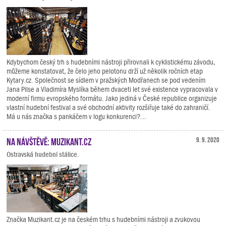
Kdybychom český trh s hudebními nástroji přirovnali k cyklistickému závodu,
můžeme konstatovat, že čelo jeho pelotonu drží už několik ročních etap
Kytary.cz. Společnost se sídlem v pražských Modřanech se pod vedením
Jana Pilse a Vladimíra Myslíka během dvaceti let své existence vypracovala v
moderní firmu evropského formátu. Jako jediná v České republice organizuje
vlastní hudební festival a své obchodní aktivity rozšiřuje také do zahraničí.
Má u nás značka s pankáčem v logu konkurenci?...
Na návštěvě: Muzikant.cz
9. 9. 2020
Ostravská hudební stálice.
Značka Muzikant.cz je na českém trhu s hudebními nástroji a zvukovou