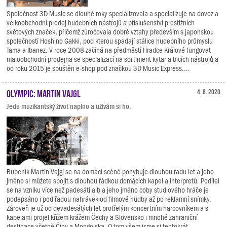
Společnost 3D Music se dlouhé roky specializovala a specializuje na dovoz a
velkoobchodní prodej hudebních nástrojů a příslušenství prestižních
světových značek, přičemž zúročovala dobré vztahy především s japonskou
společností Hoshino Gakki, pod kterou spadají stálice hudebního průmyslu
Tama a Ibanez. V roce 2008 začíná na předměstí Hradce Králové fungovat
maloobchodní prodejna se specializací na sortiment kytar a bicích nástrojů a
od roku 2015 je spuštěn e-shop pod značkou 3D Music Express....
Olympic: Martin Vajgl
4. 8. 2020
Jedu muzikantský život naplno a užívám si ho.
Bubeník Martin Vajgl se na domácí scéně pohybuje dlouhou řadu let a jeho
jméno si můžete spojit s dlouhou řádkou domácích kapel a interpretů. Podílel
se na vzniku více než padesáti alb a jeho jméno coby studiového hráče je
podepsáno i pod řadou nahrávek od filmové hudby až po reklamní snímky.
Zároveň je už od devadesátých let protřelým koncertním harcovníkem a s
kapelami projel křížem krážem Čechy a Slovensko i mnohé zahraniční
destinace včetně Číny a Mongolska. O tom všem jsme si tentokrát...