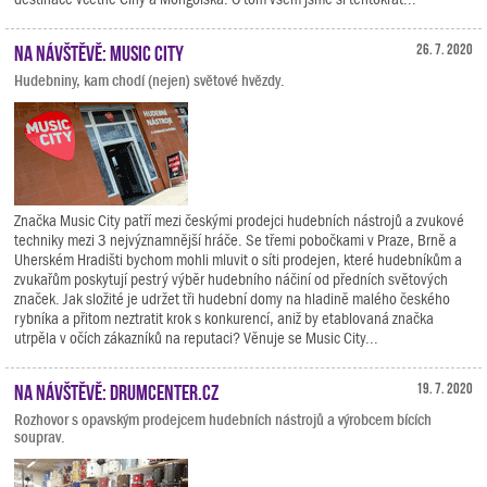
Na návštěvě: Music City
26. 7. 2020
Hudebniny, kam chodí (nejen) světové hvězdy.
Značka Music City patří mezi českými prodejci hudebních nástrojů a zvukové
techniky mezi 3 nejvýznamnější hráče. Se třemi pobočkami v Praze, Brně a
Uherském Hradišti bychom mohli mluvit o síti prodejen, které hudebníkům a
zvukařům poskytují pestrý výběr hudebního náčiní od předních světových
značek. Jak složité je udržet tři hudební domy na hladině malého českého
rybníka a přitom neztratit krok s konkurencí, aniž by etablovaná značka
utrpěla v očích zákazníků na reputaci? Věnuje se Music City...
Na návštěvě: Drumcenter.cz
19. 7. 2020
Rozhovor s opavským prodejcem hudebních nástrojů a výrobcem bících
souprav.