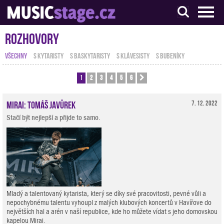
S muzikanty pro muzikanty
Rozhovory
VŠECHNY
S KYTARISTY
S BASKYTARISTY
S KLÁVESISTY
S BUBENÍKY
1
2
3
4
5
6
Další
Mirai: Tomáš Javůrek
7. 12. 2022
Stačí být nejlepší a přijde to samo.
Mladý a talentovaný kytarista, který se díky své pracovitosti, pevné vůli a
nepochybnému talentu vyhoupl z malých klubových koncertů v Havířove do
největších hal a arén v naší republice, kde ho můžete vídat s jeho domovskou
kapelou Mirai.