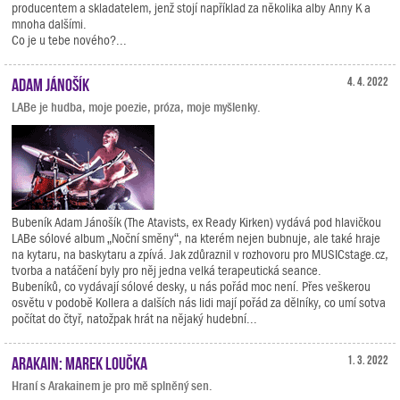
producentem a skladatelem, jenž stojí například za několika alby Anny K a
mnoha dalšími.
Co je u tebe nového?...
Adam Jánošík
4. 4. 2022
LABe je hudba, moje poezie, próza, moje myšlenky.
Bubeník Adam Jánošík (The Atavists, ex Ready Kirken) vydává pod hlavičkou
LABe sólové album „Noční směny“, na kterém nejen bubnuje, ale také hraje
na kytaru, na baskytaru a zpívá. Jak zdůraznil v rozhovoru pro MUSICstage.cz,
tvorba a natáčení byly pro něj jedna velká terapeutická seance.
Bubeníků, co vydávají sólové desky, u nás pořád moc není. Přes veškerou
osvětu v podobě Kollera a dalších nás lidi mají pořád za dělníky, co umí sotva
počítat do čtyř, natožpak hrát na nějaký hudební...
Arakain: Marek Loučka
1. 3. 2022
Hraní s Arakainem je pro mě splněný sen.