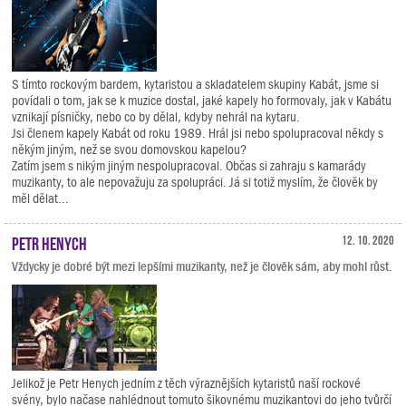
S tímto rockovým bardem, kytaristou a skladatelem skupiny Kabát, jsme si
povídali o tom, jak se k muzice dostal, jaké kapely ho formovaly, jak v Kabátu
vznikají písničky, nebo co by dělal, kdyby nehrál na kytaru.
Jsi členem kapely Kabát od roku 1989. Hrál jsi nebo spolupracoval někdy s
někým jiným, než se svou domovskou kapelou?
Zatím jsem s nikým jiným nespolupracoval. Občas si zahraju s kamarády
muzikanty, to ale nepovažuju za spolupráci. Já si totiž myslím, že člověk by
měl dělat...
Petr Henych
12. 10. 2020
Vždycky je dobré být mezi lepšími muzikanty, než je člověk sám, aby mohl růst.
Jelikož je Petr Henych jedním z těch výraznějších kytaristů naší rockové
svény, bylo načase nahlédnout tomuto šikovnému muzikantovi do jeho tvůrčí