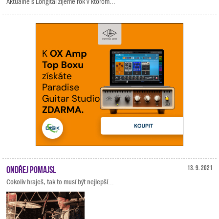
Aktuálne s Longital žijeme rok v ktorom...
Ondřej Pomajsl
13. 9. 2021
Cokoliv hraješ, tak to musí být nejlepší...