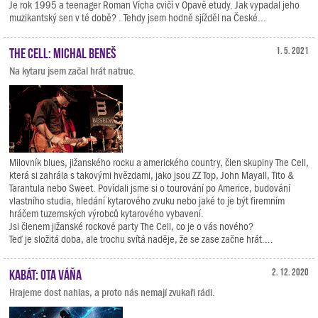
Je rok 1995 a teenager Roman Vícha cvičí v Opavě etudy. Jak vypadal jeho
muzikantský sen v té době? . Tehdy jsem hodně sjížděl na České...
The Cell: Michal Beneš
1. 5. 2021
Na kytaru jsem začal hrát natruc.
Milovník blues, jižanského rocku a amerického country, člen skupiny The Cell,
která si zahrála s takovými hvězdami, jako jsou ZZ Top, John Mayall, Tito &
Tarantula nebo Sweet. Povídali jsme si o tourování po Americe, budování
vlastního studia, hledání kytarového zvuku nebo jaké to je být firemním
hráčem tuzemských výrobců kytarového vybavení.
Jsi členem jižanské rockové party The Cell, co je o vás nového?
Teď je složitá doba, ale trochu svítá naděje, že se zase začne hrát....
Kabát: Ota Váňa
2. 12. 2020
Hrajeme dost nahlas, a proto nás nemají zvukaři rádi.