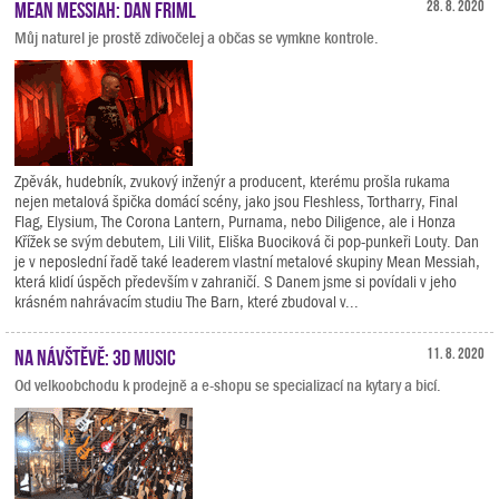
Mean Messiah: Dan Friml
28. 8. 2020
Můj naturel je prostě zdivočelej a občas se vymkne kontrole.
Zpěvák, hudebník, zvukový inženýr a producent, kterému prošla rukama
nejen metalová špička domácí scény, jako jsou Fleshless, Tortharry, Final
Flag, Elysium, The Corona Lantern, Purnama, nebo Diligence, ale i Honza
Křížek se svým debutem, Lili Vilit, Eliška Buociková či pop-punkeři Louty. Dan
je v neposlední řadě také leaderem vlastní metalové skupiny Mean Messiah,
která klidí úspěch především v zahraničí. S Danem jsme si povídali v jeho
krásném nahrávacím studiu The Barn, které zbudoval v...
Na návštěvě: 3D Music
11. 8. 2020
Od velkoobchodu k prodejně a e-shopu se specializací na kytary a bicí.