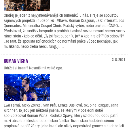
Ondřej je jeden z nejvyhledávanějších bubeníků u nás. Hraje se spoustou
zajímavých projektů i hudebníků - Vltava, Roman Dragoun, Jazz Efterratt, Los
Quemados, Maranatha Gospel Choir, Pražský výběr, nebo orchestr ČNSO…
Představ si, že sedíš v hospodě a probíhá klasická seznamovací konverzace v
rámci stolu - kdo co dělá. „Ty jsi fakt bubeník, jo? A kde hraješ?“ Co odpovíš?
. Je fakt, že spousta lidí chodících do normální práce vůbec nechápe, jak
muzikanti, nebo třeba herci, fungují....
Roman Vícha
3. 8. 2021
Udržet si hraní? Nesmíš mít velké ego.
Ewa Farná, Meky Žbirka, Ivan Král, Lenka Dusilová, skupina Toxique, Jana
Kirchner. To jsou jen některá jména, se kterými v poslední době
spolupracoval Roman Vícha. Rodák z Opavy, který už dlouhou dobu patří
mezi absolutní českou bubenickou špičku. Tuzemskou hudební scénou
proplouvá napříč žánry, jeho hraní ale nikdy nepostrádá groove a hudební cit.