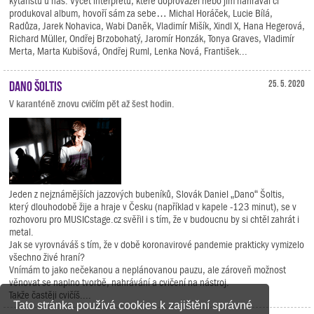
kytaristů u nás. Výčet interpretů, které doprovázel nebo jim nahrával či
produkoval album, hovoří sám za sebe… Michal Horáček, Lucie Bílá,
Radůza, Jarek Nohavica, Wabi Daněk, Vladimír Mišík, Xindl X, Hana Hegerová,
Richard Müller, Ondřej Brzobohatý, Jaromír Honzák, Tonya Graves, Vladimír
Merta, Marta Kubišová, Ondřej Ruml, Lenka Nová, František...
Dano Šoltis
25. 5. 2020
V karanténě znovu cvičím pět až šest hodin.
Jeden z nejznámějších jazzových bubeníků, Slovák Daniel „Dano“ Šoltis,
který dlouhodobě žije a hraje v Česku (například v kapele -123 minut), se v
rozhovoru pro MUSICstage.cz svěřil i s tím, že v budoucnu by si chtěl zahrát i
metal.
Jak se vyrovnáváš s tím, že v době koronavirové pandemie prakticky vymizelo
všechno živé hraní?
Vnímám to jako nečekanou a neplánovanou pauzu, ale zároveň možnost
věnovat se naplno tvorbě, nahrávání a cvičení na nástroj.
Takže častěji cvičíš....
Tato stránka používá cookies k zajištění správné