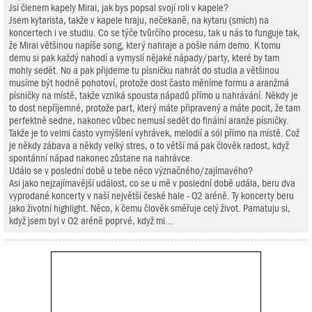
Jsi členem kapely Mirai, jak bys popsal svojí roli v kapele?
Jsem kytarista, takže v kapele hraju, nečekaně, na kytaru (smích) na
koncertech i ve studiu. Co se týče tvůrčího procesu, tak u nás to funguje tak,
že Mirai většinou napíše song, který nahraje a pošle nám demo. K tomu
demu si pak každý nahodí a vymyslí nějaké nápady/party, které by tam
mohly sedět. No a pak přijdeme tu písničku nahrát do studia a většinou
musíme být hodně pohotoví, protože dost často měníme formu a aranžmá
písničky na místě, takže vzniká spousta nápadů přímo u nahrávání. Někdy je
to dost nepříjemné, protože part, který máte připravený a máte pocit, že tam
perfektně sedne, nakonec vůbec nemusí sedět do finální aranže písničky.
Takže je to velmi často vymýšlení vyhrávek, melodií a sól přímo na místě. Což
je někdy zábava a někdy velký stres, o to větší má pak člověk radost, když
spontánní nápad nakonec zůstane na nahrávce.
Událo se v poslední době u tebe něco význačného/zajímavého?
Asi jako nejzajímavější událost, co se u mě v poslední době udála, beru dva
vyprodané koncerty v naší největší české hale - O2 aréně. Ty koncerty beru
jako životní highlight. Něco, k čemu člověk směřuje celý život. Pamatuju si,
když jsem byl v O2 aréně poprvé, když mi...