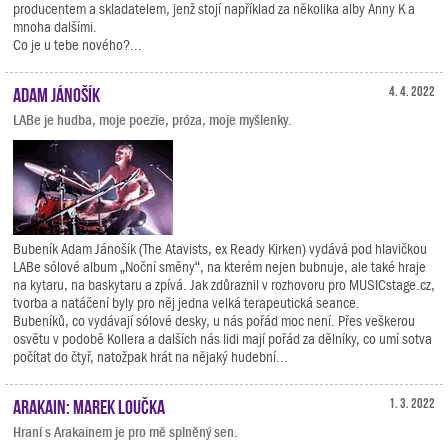
producentem a skladatelem, jenž stojí například za několika alby Anny K a
mnoha dalšími.
Co je u tebe nového?...
Adam Jánošík
4. 4. 2022
LABe je hudba, moje poezie, próza, moje myšlenky.
Bubeník Adam Jánošík (The Atavists, ex Ready Kirken) vydává pod hlavičkou
LABe sólové album „Noční směny“, na kterém nejen bubnuje, ale také hraje
na kytaru, na baskytaru a zpívá. Jak zdůraznil v rozhovoru pro MUSICstage.cz,
tvorba a natáčení byly pro něj jedna velká terapeutická seance.
Bubeníků, co vydávají sólové desky, u nás pořád moc není. Přes veškerou
osvětu v podobě Kollera a dalších nás lidi mají pořád za dělníky, co umí sotva
počítat do čtyř, natožpak hrát na nějaký hudební...
Arakain: Marek Loučka
1. 3. 2022
Hraní s Arakainem je pro mě splněný sen.