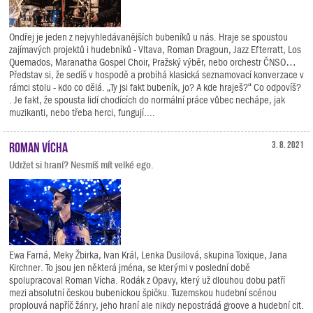
Ondřej je jeden z nejvyhledávanějších bubeníků u nás. Hraje se spoustou
zajímavých projektů i hudebníků - Vltava, Roman Dragoun, Jazz Efterratt, Los
Quemados, Maranatha Gospel Choir, Pražský výběr, nebo orchestr ČNSO…
Představ si, že sedíš v hospodě a probíhá klasická seznamovací konverzace v
rámci stolu - kdo co dělá. „Ty jsi fakt bubeník, jo? A kde hraješ?“ Co odpovíš?
. Je fakt, že spousta lidí chodících do normální práce vůbec nechápe, jak
muzikanti, nebo třeba herci, fungují....
Roman Vícha
3. 8. 2021
Udržet si hraní? Nesmíš mít velké ego.
Ewa Farná, Meky Žbirka, Ivan Král, Lenka Dusilová, skupina Toxique, Jana
Kirchner. To jsou jen některá jména, se kterými v poslední době
spolupracoval Roman Vícha. Rodák z Opavy, který už dlouhou dobu patří
mezi absolutní českou bubenickou špičku. Tuzemskou hudební scénou
proplouvá napříč žánry, jeho hraní ale nikdy nepostrádá groove a hudební cit.