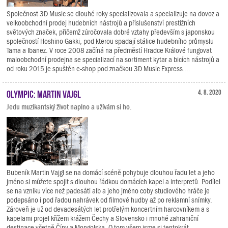
Společnost 3D Music se dlouhé roky specializovala a specializuje na dovoz a
velkoobchodní prodej hudebních nástrojů a příslušenství prestižních
světových značek, přičemž zúročovala dobré vztahy především s japonskou
společností Hoshino Gakki, pod kterou spadají stálice hudebního průmyslu
Tama a Ibanez. V roce 2008 začíná na předměstí Hradce Králové fungovat
maloobchodní prodejna se specializací na sortiment kytar a bicích nástrojů a
od roku 2015 je spuštěn e-shop pod značkou 3D Music Express....
Olympic: Martin Vajgl
4. 8. 2020
Jedu muzikantský život naplno a užívám si ho.
Bubeník Martin Vajgl se na domácí scéně pohybuje dlouhou řadu let a jeho
jméno si můžete spojit s dlouhou řádkou domácích kapel a interpretů. Podílel
se na vzniku více než padesáti alb a jeho jméno coby studiového hráče je
podepsáno i pod řadou nahrávek od filmové hudby až po reklamní snímky.
Zároveň je už od devadesátých let protřelým koncertním harcovníkem a s
kapelami projel křížem krážem Čechy a Slovensko i mnohé zahraniční
destinace včetně Číny a Mongolska. O tom všem jsme si tentokrát...