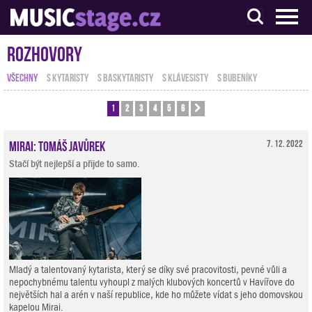
S muzikanty pro muzikanty
Rozhovory
VŠECHNY
S KYTARISTY
S BASKYTARISTY
S KLÁVESISTY
S BUBENÍKY
1
2
3
4
5
6
Další
Mirai: Tomáš Javůrek
7. 12. 2022
Stačí být nejlepší a přijde to samo.
Mladý a talentovaný kytarista, který se díky své pracovitosti, pevné vůli a
nepochybnému talentu vyhoupl z malých klubových koncertů v Havířove do
největších hal a arén v naší republice, kde ho můžete vídat s jeho domovskou
kapelou Mirai.