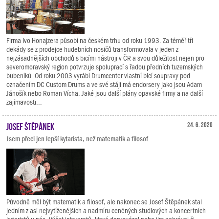
Firma Ivo Honajzera působí na českém trhu od roku 1993. Za téměř tři
dekády se z prodejce hudebních nosičů transformovala v jeden z
nejzásadnějších obchodů s bicími nástroji v ČR a svou důležitost nejen pro
severomoravský region potvrzuje spoluprací s řadou předních tuzemských
bubeníků. Od roku 2003 vyrábí Drumcenter vlastní bicí soupravy pod
označením DC Custom Drums a ve své stáji má endorsery jako jsou Adam
Jánošík nebo Roman Vícha. Jaké jsou další plány opavské firmy a na další
zajímavosti...
Josef Štěpánek
24. 6. 2020
Jsem přeci jen lepší kytarista, než matematik a filosof.
Původně měl být matematik a filosof, ale nakonec se Josef Štěpánek stal
jedním z asi nejvytíženějších a nadmíru ceněných studiových a koncertních