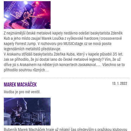
Z nejznámější české metalové kapely nedávno odešel baskytarista Zdeněk
Kub a jeho místo zaujal Marek Loučka z vyškovské hardcore/crossoverové
kapely Forrest Jump. V rozhovoru pro MUSICstage.cz se nová posila
legendárních metalistů představuje.
V Arakainu střídáš baskytaristu Zdeňka Kuba, který v kapele působil 35 let.
Jak se přihodilo, že jsi dostal lano do české metalové legendy? Vím, že už
dříve jsi s Arakainem na některých koncertech zaskakoval…. Všechno se to
přihodilo souhrou různých...
Marek Macháček
13. 1. 2022
Hudba je pro mě ventil.
Bubeník Marek Macháček hraje už nějaký čas především s pražskou klubovou