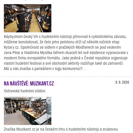
Kdybychom český trh s hudebními nástroji přirovnali k cyklistickému závodu,
můžeme konstatovat, že čelo jeho pelotonu drží už několik ročních etap
Kytary.cz. Společnost se sídlem v pražských Modřanech se pod vedením
Jana Pilse a Vladimíra Myslíka během dvaceti let své existence vypracovala v
moderní firmu evropského formátu. Jako jediná v České republice organizuje
vlastní hudební festival a své obchodní aktivity rozšiřuje také do zahraničí.
Má u nás značka s pankáčem v logu konkurenci?...
Na návštěvě: Muzikant.cz
9. 9. 2020
Ostravská hudební stálice.
Značka Muzikant.cz je na českém trhu s hudebními nástroji a zvukovou