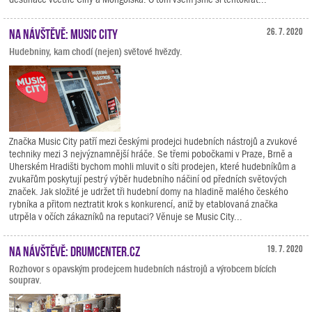
Na návštěvě: Music City
26. 7. 2020
Hudebniny, kam chodí (nejen) světové hvězdy.
Značka Music City patří mezi českými prodejci hudebních nástrojů a zvukové
techniky mezi 3 nejvýznamnější hráče. Se třemi pobočkami v Praze, Brně a
Uherském Hradišti bychom mohli mluvit o síti prodejen, které hudebníkům a
zvukařům poskytují pestrý výběr hudebního náčiní od předních světových
značek. Jak složité je udržet tři hudební domy na hladině malého českého
rybníka a přitom neztratit krok s konkurencí, aniž by etablovaná značka
utrpěla v očích zákazníků na reputaci? Věnuje se Music City...
Na návštěvě: Drumcenter.cz
19. 7. 2020
Rozhovor s opavským prodejcem hudebních nástrojů a výrobcem bících
souprav.