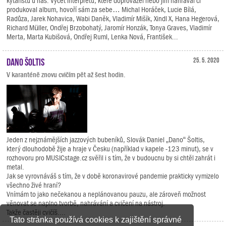
kytaristů u nás. Výčet interpretů, které doprovázel nebo jim nahrával či
produkoval album, hovoří sám za sebe… Michal Horáček, Lucie Bílá,
Radůza, Jarek Nohavica, Wabi Daněk, Vladimír Mišík, Xindl X, Hana Hegerová,
Richard Müller, Ondřej Brzobohatý, Jaromír Honzák, Tonya Graves, Vladimír
Merta, Marta Kubišová, Ondřej Ruml, Lenka Nová, František...
Dano Šoltis
25. 5. 2020
V karanténě znovu cvičím pět až šest hodin.
Jeden z nejznámějších jazzových bubeníků, Slovák Daniel „Dano“ Šoltis,
který dlouhodobě žije a hraje v Česku (například v kapele -123 minut), se v
rozhovoru pro MUSICstage.cz svěřil i s tím, že v budoucnu by si chtěl zahrát i
metal.
Jak se vyrovnáváš s tím, že v době koronavirové pandemie prakticky vymizelo
všechno živé hraní?
Vnímám to jako nečekanou a neplánovanou pauzu, ale zároveň možnost
věnovat se naplno tvorbě, nahrávání a cvičení na nástroj.
Takže častěji cvičíš....
Tato stránka používá cookies k zajištění správné