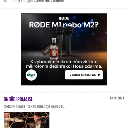
Aktuálne s Longital žijeme rok v ktorom...
Ondřej Pomajsl
13. 9. 2021
Cokoliv hraješ, tak to musí být nejlepší...