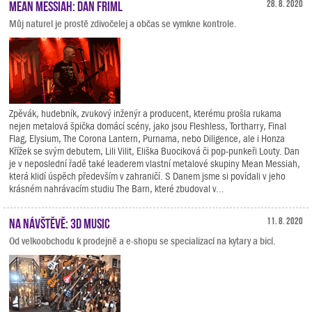
Mean Messiah: Dan Friml
28. 8. 2020
Můj naturel je prostě zdivočelej a občas se vymkne kontrole.
Zpěvák, hudebník, zvukový inženýr a producent, kterému prošla rukama
nejen metalová špička domácí scény, jako jsou Fleshless, Tortharry, Final
Flag, Elysium, The Corona Lantern, Purnama, nebo Diligence, ale i Honza
Křížek se svým debutem, Lili Vilit, Eliška Buociková či pop-punkeři Louty. Dan
je v neposlední řadě také leaderem vlastní metalové skupiny Mean Messiah,
která klidí úspěch především v zahraničí. S Danem jsme si povídali v jeho
krásném nahrávacím studiu The Barn, které zbudoval v...
Na návštěvě: 3D Music
11. 8. 2020
Od velkoobchodu k prodejně a e-shopu se specializací na kytary a bicí.