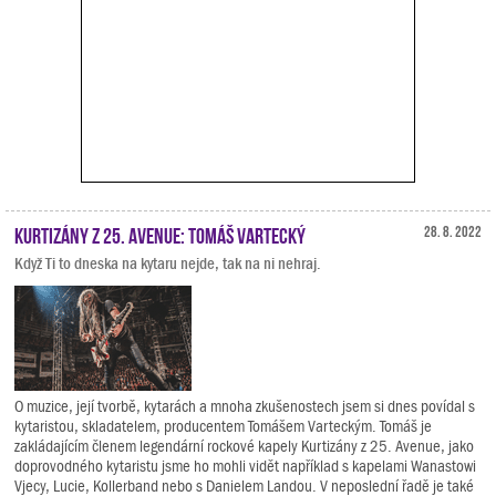
Kurtizány z 25. Avenue: Tomáš Vartecký
28. 8. 2022
Když Ti to dneska na kytaru nejde, tak na ni nehraj.
O muzice, její tvorbě, kytarách a mnoha zkušenostech jsem si dnes povídal s
kytaristou, skladatelem, producentem Tomášem Varteckým. Tomáš je
zakládajícím členem legendární rockové kapely Kurtizány z 25. Avenue, jako
doprovodného kytaristu jsme ho mohli vidět například s kapelami Wanastowi
Vjecy, Lucie, Kollerband nebo s Danielem Landou. V neposlední řadě je také