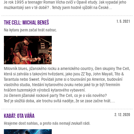
Je rok 1995 a teenager Roman Vícha cvičí v Opavě etudy. Jak vypadal jeho
muzikantský sen v té době? . Tehdy jsem hodně sjížděl na České...
The Cell: Michal Beneš
1. 5. 2021
Na kytaru jsem začal hrát natruc.
Milovník blues, jižanského rocku a amerického country, člen skupiny The Cell,
která si zahrála s takovými hvězdami, jako jsou ZZ Top, John Mayall, Tito &
Tarantula nebo Sweet. Povídali jsme si o tourování po Americe, budování
vlastního studia, hledání kytarového zvuku nebo jaké to je být firemním
hráčem tuzemských výrobců kytarového vybavení.
Jsi členem jižanské rockové party The Cell, co je o vás nového?
Teď je složitá doba, ale trochu svítá naděje, že se zase začne hrát....
Kabát: Ota Váňa
2. 12. 2020
Hrajeme dost nahlas, a proto nás nemají zvukaři rádi.