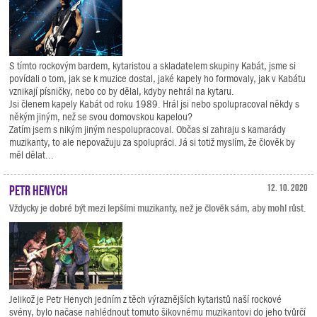
S tímto rockovým bardem, kytaristou a skladatelem skupiny Kabát, jsme si
povídali o tom, jak se k muzice dostal, jaké kapely ho formovaly, jak v Kabátu
vznikají písničky, nebo co by dělal, kdyby nehrál na kytaru.
Jsi členem kapely Kabát od roku 1989. Hrál jsi nebo spolupracoval někdy s
někým jiným, než se svou domovskou kapelou?
Zatím jsem s nikým jiným nespolupracoval. Občas si zahraju s kamarády
muzikanty, to ale nepovažuju za spolupráci. Já si totiž myslím, že člověk by
měl dělat...
Petr Henych
12. 10. 2020
Vždycky je dobré být mezi lepšími muzikanty, než je člověk sám, aby mohl růst.
Jelikož je Petr Henych jedním z těch výraznějších kytaristů naší rockové
svény, bylo načase nahlédnout tomuto šikovnému muzikantovi do jeho tvůrčí