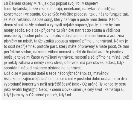
Jsi členem kapely Mirai, jak bys popsal svojí roli v kapele?
Jsem kytarista, takže v kapele hraju, nečekaně, na kytaru (smích) na
koncertech i ve studiu. Co se týče tvůrčího procesu, tak u nás to funguje tak,
že Mirai většinou napíše song, který nahraje a pošle nám demo. K tomu
demu si pak každý nahodí a vymyslí nějaké nápady/party, které by tam
mohly sedět. No a pak přijdeme tu písničku nahrát do studia a většinou
musíme být hodně pohotoví, protože dost často měníme formu a aranžmá
písničky na místě, takže vzniká spousta nápadů přímo u nahrávání. Někdy je
to dost nepříjemné, protože part, který máte připravený a máte pocit, že tam
perfektně sedne, nakonec vůbec nemusí sedět do finální aranže písničky.
Takže je to velmi často vymýšlení vyhrávek, melodií a sól přímo na místě. Což
je někdy zábava a někdy velký stres, o to větší má pak člověk radost, když
spontánní nápad nakonec zůstane na nahrávce.
Událo se v poslední době u tebe něco význačného/zajímavého?
Asi jako nejzajímavější událost, co se u mě v poslední době udála, beru dva
vyprodané koncerty v naší největší české hale - O2 aréně. Ty koncerty beru
jako životní highlight. Něco, k čemu člověk směřuje celý život. Pamatuju si,
když jsem byl v O2 aréně poprvé, když mi...