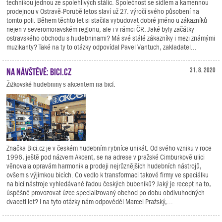
technikou jednou ze spolehlivých stálic. Společnost se sídlem a kamennou
prodejnou v Ostravě-Porubě letos slaví už 27. výročí svého působení na
tomto poli. Během těchto let si stačila vybudovat dobré jméno u zákazníků
nejen v severomoravském regionu, ale i v rámci ČR. Jaké byly začátky
ostravského obchodu s hudebninami? Má své stálé zákazníky i mezi známými
muzikanty? Také na ty to otázky odpovídal Pavel Vantuch, zakladatel...
Na návštěvě: Bici.cz
31. 8. 2020
Žižkovské hudebniny s akcentem na bicí.
Značka Bici.cz je v českém hudebním rybníce unikát. Od svého vzniku v roce
1996, ještě pod názvem Akcent, se na adrese v pražské Cimburkově ulici
věnovala opravám harmonik a prodeji nejrůznějších hudebních nástrojů,
ovšem s výjimkou bicích. Co vedlo k transformaci takové firmy ve speciálku
na bicí nástroje vyhledávané řadou českých bubeníků? Jaký je recept na to,
úspěšně provozovat úzce specializovaný obchod po dobu obdivuhodných
dvaceti let? I na tyto otázky nám odpověděl Marcel Pražský,...