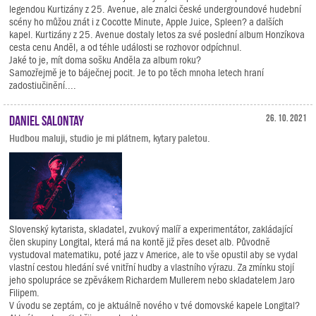
legendou Kurtizány z 25. Avenue, ale znalci české undergroundové hudební
scény ho můžou znát i z Cocotte Minute, Apple Juice, Spleen? a dalších
kapel. Kurtizány z 25. Avenue dostaly letos za své poslední album Honzíkova
cesta cenu Anděl, a od téhle události se rozhovor odpíchnul.
Jaké to je, mít doma sošku Anděla za album roku?
Samozřejmě je to báječnej pocit. Je to po těch mnoha letech hraní
zadostiučinění....
Daniel Salontay
26. 10. 2021
Hudbou maluji, studio je mi plátnem, kytary paletou.
Slovenský kytarista, skladatel, zvukový malíř a experimentátor, zakládající
člen skupiny Longital, která má na kontě již přes deset alb. Původně
vystudoval matematiku, poté jazz v Americe, ale to vše opustil aby se vydal
vlastní cestou hledání své vnitřní hudby a vlastního výrazu. Za zmínku stojí
jeho spolupráce se zpěvákem Richardem Mullerem nebo skladatelem Jaro
Filipem.
V úvodu se zeptám, co je aktuálně nového v tvé domovské kapele Longital?