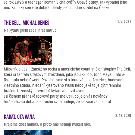
Je rok 1995 a teenager Roman Vícha cvičí v Opavě etudy. Jak vypadal jeho
muzikantský sen v té době? . Tehdy jsem hodně sjížděl na České...
The Cell: Michal Beneš
1. 5. 2021
Na kytaru jsem začal hrát natruc.
Milovník blues, jižanského rocku a amerického country, člen skupiny The Cell,
která si zahrála s takovými hvězdami, jako jsou ZZ Top, John Mayall, Tito &
Tarantula nebo Sweet. Povídali jsme si o tourování po Americe, budování
vlastního studia, hledání kytarového zvuku nebo jaké to je být firemním
hráčem tuzemských výrobců kytarového vybavení.
Jsi členem jižanské rockové party The Cell, co je o vás nového?
Teď je složitá doba, ale trochu svítá naděje, že se zase začne hrát....
Kabát: Ota Váňa
2. 12. 2020
Hrajeme dost nahlas, a proto nás nemají zvukaři rádi.