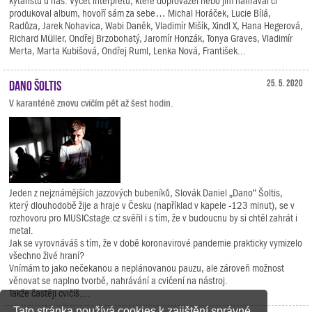
kytaristů u nás. Výčet interpretů, které doprovázel nebo jim nahrával či
produkoval album, hovoří sám za sebe… Michal Horáček, Lucie Bílá,
Radůza, Jarek Nohavica, Wabi Daněk, Vladimír Mišík, Xindl X, Hana Hegerová,
Richard Müller, Ondřej Brzobohatý, Jaromír Honzák, Tonya Graves, Vladimír
Merta, Marta Kubišová, Ondřej Ruml, Lenka Nová, František...
Dano Šoltis
25. 5. 2020
V karanténě znovu cvičím pět až šest hodin.
Jeden z nejznámějších jazzových bubeníků, Slovák Daniel „Dano“ Šoltis,
který dlouhodobě žije a hraje v Česku (například v kapele -123 minut), se v
rozhovoru pro MUSICstage.cz svěřil i s tím, že v budoucnu by si chtěl zahrát i
metal.
Jak se vyrovnáváš s tím, že v době koronavirové pandemie prakticky vymizelo
všechno živé hraní?
Vnímám to jako nečekanou a neplánovanou pauzu, ale zároveň možnost
věnovat se naplno tvorbě, nahrávání a cvičení na nástroj.
Takže častěji cvičíš....
Tato stránka používá cookies k zajištění správné