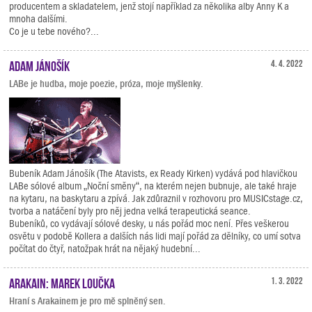
producentem a skladatelem, jenž stojí například za několika alby Anny K a
mnoha dalšími.
Co je u tebe nového?...
Adam Jánošík
4. 4. 2022
LABe je hudba, moje poezie, próza, moje myšlenky.
Bubeník Adam Jánošík (The Atavists, ex Ready Kirken) vydává pod hlavičkou
LABe sólové album „Noční směny“, na kterém nejen bubnuje, ale také hraje
na kytaru, na baskytaru a zpívá. Jak zdůraznil v rozhovoru pro MUSICstage.cz,
tvorba a natáčení byly pro něj jedna velká terapeutická seance.
Bubeníků, co vydávají sólové desky, u nás pořád moc není. Přes veškerou
osvětu v podobě Kollera a dalších nás lidi mají pořád za dělníky, co umí sotva
počítat do čtyř, natožpak hrát na nějaký hudební...
Arakain: Marek Loučka
1. 3. 2022
Hraní s Arakainem je pro mě splněný sen.