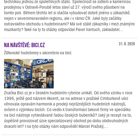
technikou jednou ze spolehlivých stálic. Společnost se sídlem a kamennou
prodejnou v Ostravě-Porubě letos slaví už 27. výročí svého působení na
tomto poli. Během těchto let si stačila vybudovat dobré jméno u zákazníků
nejen v severomoravském regionu, ale i v rámci ČR. Jaké byly začátky
ostravského obchodu s hudebninami? Má své stálé zákazníky i mezi známými
muzikanty? Také na ty to otázky odpovídal Pavel Vantuch, zakladatel...
Na návštěvě: Bici.cz
31. 8. 2020
Žižkovské hudebniny s akcentem na bicí.
Značka Bici.cz je v českém hudebním rybníce unikát. Od svého vzniku v roce
1996, ještě pod názvem Akcent, se na adrese v pražské Cimburkově ulici
věnovala opravám harmonik a prodeji nejrůznějších hudebních nástrojů,
ovšem s výjimkou bicích. Co vedlo k transformaci takové firmy ve speciálku
na bicí nástroje vyhledávané řadou českých bubeníků? Jaký je recept na to,
úspěšně provozovat úzce specializovaný obchod po dobu obdivuhodných
dvaceti let? I na tyto otázky nám odpověděl Marcel Pražský,...