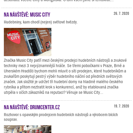
Na návštěvě: Music City
26. 7. 2020
Hudebniny, kam chodí (nejen) světové hvězdy.
Značka Music City patří mezi českými prodejci hudebních nástrojů a zvukové
techniky mezi 3 nejvýznamnější hráče. Se třemi pobočkami v Praze, Brně a
Uherském Hradišti bychom mohli mluvit o síti prodejen, které hudebníkům a
zvukařům poskytují pestrý výběr hudebního náčiní od předních světových
značek. Jak složité je udržet tři hudební domy na hladině malého českého
rybníka a přitom neztratit krok s konkurencí, aniž by etablovaná značka
utrpěla v očích zákazníků na reputaci? Věnuje se Music City...
Na návštěvě: Drumcenter.cz
19. 7. 2020
Rozhovor s opavským prodejcem hudebních nástrojů a výrobcem bících
souprav.