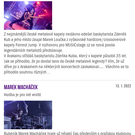
Z nejznámější české metalové kapely nedávno odešel baskytarista Zdeněk
Kub a jeho místo zaujal Marek Loučka z vyškovské hardcore/crossoverové
kapely Forrest Jump. V rozhovoru pro MUSICstage.cz se nová posila
legendárních metalistů představuje.
V Arakainu střídáš baskytaristu Zdeňka Kuba, který v kapele působil 35 let.
Jak se přihodilo, že jsi dostal lano do české metalové legendy? Vím, že už
dříve jsi s Arakainem na některých koncertech zaskakoval…. Všechno se to
přihodilo souhrou různých...
Marek Macháček
13. 1. 2022
Hudba je pro mě ventil.
Bubeník Marek Macháček hraje už nějaký čas především s pražskou klubovou