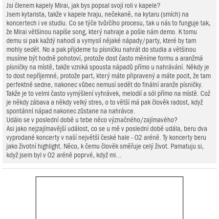
Jsi členem kapely Mirai, jak bys popsal svojí roli v kapele?
Jsem kytarista, takže v kapele hraju, nečekaně, na kytaru (smích) na
koncertech i ve studiu. Co se týče tvůrčího procesu, tak u nás to funguje tak,
že Mirai většinou napíše song, který nahraje a pošle nám demo. K tomu
demu si pak každý nahodí a vymyslí nějaké nápady/party, které by tam
mohly sedět. No a pak přijdeme tu písničku nahrát do studia a většinou
musíme být hodně pohotoví, protože dost často měníme formu a aranžmá
písničky na místě, takže vzniká spousta nápadů přímo u nahrávání. Někdy je
to dost nepříjemné, protože part, který máte připravený a máte pocit, že tam
perfektně sedne, nakonec vůbec nemusí sedět do finální aranže písničky.
Takže je to velmi často vymýšlení vyhrávek, melodií a sól přímo na místě. Což
je někdy zábava a někdy velký stres, o to větší má pak člověk radost, když
spontánní nápad nakonec zůstane na nahrávce.
Událo se v poslední době u tebe něco význačného/zajímavého?
Asi jako nejzajímavější událost, co se u mě v poslední době udála, beru dva
vyprodané koncerty v naší největší české hale - O2 aréně. Ty koncerty beru
jako životní highlight. Něco, k čemu člověk směřuje celý život. Pamatuju si,
když jsem byl v O2 aréně poprvé, když mi...