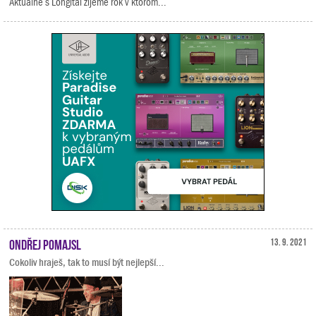
Aktuálne s Longital žijeme rok v ktorom...
Ondřej Pomajsl
13. 9. 2021
Cokoliv hraješ, tak to musí být nejlepší...