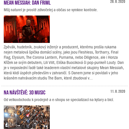
Mean Messiah: Dan Friml
28. 8. 2020
Můj naturel je prostě zdivočelej a občas se vymkne kontrole.
Zpěvák, hudebník, zvukový inženýr a producent, kterému prošla rukama
nejen metalová špička domácí scény, jako jsou Fleshless, Tortharry, Final
Flag, Elysium, The Corona Lantern, Purnama, nebo Diligence, ale i Honza
Křížek se svým debutem, Lili Vilit, Eliška Buociková či pop-punkeři Louty. Dan
je v neposlední řadě také leaderem vlastní metalové skupiny Mean Messiah,
která klidí úspěch především v zahraničí. S Danem jsme si povídali v jeho
krásném nahrávacím studiu The Barn, které zbudoval v...
Na návštěvě: 3D Music
11. 8. 2020
Od velkoobchodu k prodejně a e-shopu se specializací na kytary a bicí.