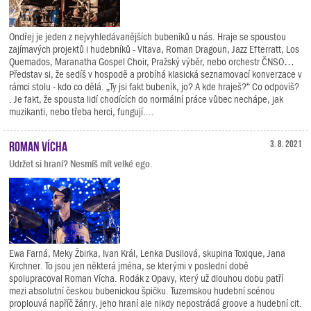
Ondřej je jeden z nejvyhledávanějších bubeníků u nás. Hraje se spoustou
zajímavých projektů i hudebníků - Vltava, Roman Dragoun, Jazz Efterratt, Los
Quemados, Maranatha Gospel Choir, Pražský výběr, nebo orchestr ČNSO…
Představ si, že sedíš v hospodě a probíhá klasická seznamovací konverzace v
rámci stolu - kdo co dělá. „Ty jsi fakt bubeník, jo? A kde hraješ?“ Co odpovíš?
. Je fakt, že spousta lidí chodících do normální práce vůbec nechápe, jak
muzikanti, nebo třeba herci, fungují....
Roman Vícha
3. 8. 2021
Udržet si hraní? Nesmíš mít velké ego.
Ewa Farná, Meky Žbirka, Ivan Král, Lenka Dusilová, skupina Toxique, Jana
Kirchner. To jsou jen některá jména, se kterými v poslední době
spolupracoval Roman Vícha. Rodák z Opavy, který už dlouhou dobu patří
mezi absolutní českou bubenickou špičku. Tuzemskou hudební scénou
proplouvá napříč žánry, jeho hraní ale nikdy nepostrádá groove a hudební cit.