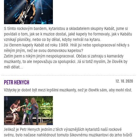
S tímto rockovým bardem, kytaristou a skladatelem skupiny Kabát, jsme si
povídali o tom, jak se k muzice dostal, jaké kapely ho formovaly, jak v Kabátu
vznikají písničky, nebo co by dělal, kdyby nehrál na kytaru.
Jsi členem kapely Kabát od roku 1989. Hrál jsi nebo spolupracoval někdy s
někým jiným, než se svou domovskou kapelou?
Zatím jsem s nikým jiným nespolupracoval. Občas si zahraju s kamarády
muzikanty, to ale nepovažuju za spolupráci. Já si totiž myslím, že člověk by
měl dělat...
Petr Henych
12. 10. 2020
Vždycky je dobré být mezi lepšími muzikanty, než je člověk sám, aby mohl růst.
Jelikož je Petr Henych jedním z těch výraznějších kytaristů naší rockové
svény, bylo načase nahlédnout tomuto šikovnému muzikantovi do jeho tvůrčí