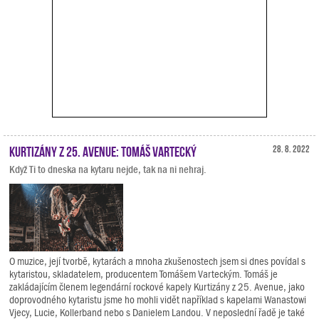
Kurtizány z 25. Avenue: Tomáš Vartecký
28. 8. 2022
Když Ti to dneska na kytaru nejde, tak na ni nehraj.
O muzice, její tvorbě, kytarách a mnoha zkušenostech jsem si dnes povídal s
kytaristou, skladatelem, producentem Tomášem Varteckým. Tomáš je
zakládajícím členem legendární rockové kapely Kurtizány z 25. Avenue, jako
doprovodného kytaristu jsme ho mohli vidět například s kapelami Wanastowi
Vjecy, Lucie, Kollerband nebo s Danielem Landou. V neposlední řadě je také