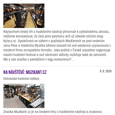
Kdybychom český trh s hudebními nástroji přirovnali k cyklistickému závodu,
můžeme konstatovat, že čelo jeho pelotonu drží už několik ročních etap
Kytary.cz. Společnost se sídlem v pražských Modřanech se pod vedením
Jana Pilse a Vladimíra Myslíka během dvaceti let své existence vypracovala v
moderní firmu evropského formátu. Jako jediná v České republice organizuje
vlastní hudební festival a své obchodní aktivity rozšiřuje také do zahraničí.
Má u nás značka s pankáčem v logu konkurenci?...
Na návštěvě: Muzikant.cz
9. 9. 2020
Ostravská hudební stálice.
Značka Muzikant.cz je na českém trhu s hudebními nástroji a zvukovou