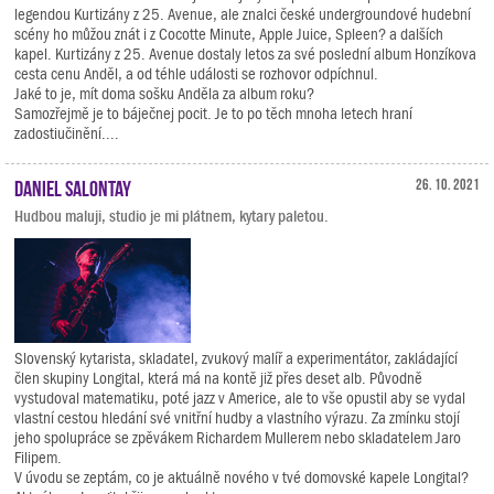
legendou Kurtizány z 25. Avenue, ale znalci české undergroundové hudební
scény ho můžou znát i z Cocotte Minute, Apple Juice, Spleen? a dalších
kapel. Kurtizány z 25. Avenue dostaly letos za své poslední album Honzíkova
cesta cenu Anděl, a od téhle události se rozhovor odpíchnul.
Jaké to je, mít doma sošku Anděla za album roku?
Samozřejmě je to báječnej pocit. Je to po těch mnoha letech hraní
zadostiučinění....
Daniel Salontay
26. 10. 2021
Hudbou maluji, studio je mi plátnem, kytary paletou.
Slovenský kytarista, skladatel, zvukový malíř a experimentátor, zakládající
člen skupiny Longital, která má na kontě již přes deset alb. Původně
vystudoval matematiku, poté jazz v Americe, ale to vše opustil aby se vydal
vlastní cestou hledání své vnitřní hudby a vlastního výrazu. Za zmínku stojí
jeho spolupráce se zpěvákem Richardem Mullerem nebo skladatelem Jaro
Filipem.
V úvodu se zeptám, co je aktuálně nového v tvé domovské kapele Longital?