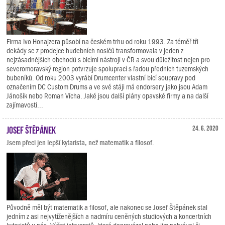
Firma Ivo Honajzera působí na českém trhu od roku 1993. Za téměř tři
dekády se z prodejce hudebních nosičů transformovala v jeden z
nejzásadnějších obchodů s bicími nástroji v ČR a svou důležitost nejen pro
severomoravský region potvrzuje spoluprací s řadou předních tuzemských
bubeníků. Od roku 2003 vyrábí Drumcenter vlastní bicí soupravy pod
označením DC Custom Drums a ve své stáji má endorsery jako jsou Adam
Jánošík nebo Roman Vícha. Jaké jsou další plány opavské firmy a na další
zajímavosti...
Josef Štěpánek
24. 6. 2020
Jsem přeci jen lepší kytarista, než matematik a filosof.
Původně měl být matematik a filosof, ale nakonec se Josef Štěpánek stal
jedním z asi nejvytíženějších a nadmíru ceněných studiových a koncertních