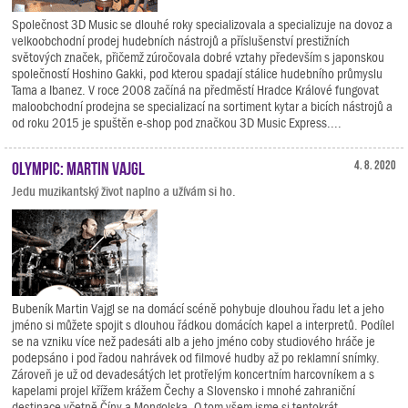
Společnost 3D Music se dlouhé roky specializovala a specializuje na dovoz a
velkoobchodní prodej hudebních nástrojů a příslušenství prestižních
světových značek, přičemž zúročovala dobré vztahy především s japonskou
společností Hoshino Gakki, pod kterou spadají stálice hudebního průmyslu
Tama a Ibanez. V roce 2008 začíná na předměstí Hradce Králové fungovat
maloobchodní prodejna se specializací na sortiment kytar a bicích nástrojů a
od roku 2015 je spuštěn e-shop pod značkou 3D Music Express....
Olympic: Martin Vajgl
4. 8. 2020
Jedu muzikantský život naplno a užívám si ho.
Bubeník Martin Vajgl se na domácí scéně pohybuje dlouhou řadu let a jeho
jméno si můžete spojit s dlouhou řádkou domácích kapel a interpretů. Podílel
se na vzniku více než padesáti alb a jeho jméno coby studiového hráče je
podepsáno i pod řadou nahrávek od filmové hudby až po reklamní snímky.
Zároveň je už od devadesátých let protřelým koncertním harcovníkem a s
kapelami projel křížem krážem Čechy a Slovensko i mnohé zahraniční
destinace včetně Číny a Mongolska. O tom všem jsme si tentokrát...