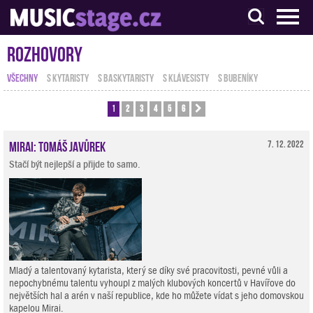
S muzikanty pro muzikanty
Rozhovory
VŠECHNY
S KYTARISTY
S BASKYTARISTY
S KLÁVESISTY
S BUBENÍKY
1
2
3
4
5
6
Další
Mirai: Tomáš Javůrek
7. 12. 2022
Stačí být nejlepší a přijde to samo.
Mladý a talentovaný kytarista, který se díky své pracovitosti, pevné vůli a
nepochybnému talentu vyhoupl z malých klubových koncertů v Havířove do
největších hal a arén v naší republice, kde ho můžete vídat s jeho domovskou
kapelou Mirai.