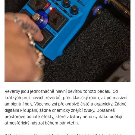
Reverby jsou jednoznačně hlavní devízou tohoto pedálu. Od
krátkých pružinových reverbů, přes klasický room, až po masivní
ambientní haly. Všechno zní překvapivě čistě a organicky. Žádné
digitální křoupání, žádné chemicky znějící zvuky. Dostaneš
prostorově bohaté efekty, které z kytary nebo synťáku udělají
atmosférický nástroj během pár vteřin.