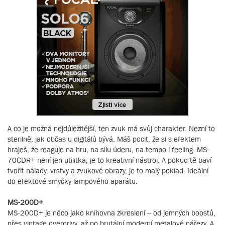
A co je možná nejdůležitější, ten zvuk má svůj charakter. Nezní to
sterilně, jak občas u digitálů bývá. Máš pocit, že si s efektem
hraješ, že reaguje na hru, na sílu úderu, na tempo i feeling. MS-
70CDR+ není jen utilitka, je to kreativní nástroj. A pokud tě baví
tvořit nálady, vrstvy a zvukové obrazy, je to malý poklad. Ideální
do efektové smyčky lampového aparátu.
MS-200D+
MS-200D+ je něco jako knihovna zkreslení – od jemných boostů,
přes vintage overdrivy, až po brutální moderní metalové nářezy. A