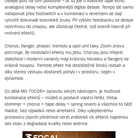
Delaye jsou na tom podobně – ať už jde o klasické tape echo,
analogový delay nebo komplexnější digital delaye. Tempo lze samo
natapovat přes footswitch a v kombinaci s reverbem se dají
vytvořit dokonalé kosmické zvuky. Při vyšším feedbacku se delaye
nezvrhnou do chaosu, ale zůstávají čitelné, což oceníš hlavně při
vrstvení efektů.
Chorus, flanger, phaser, tremolo a spol umí taky. Zoom znovu
potvrzuje, že modulační efekty mu jdou. Chorusy jsou hřejivé,
oldschool i moderní varianty mají krásnou hloubku a flangery se
krásně houpou. Tremolo efekt má dostatečně široký rozsah a
díky stereo výstupu dostaneš pohyb i v prostoru, nejen v
dynamice.
Co dělá MS-70CDR+ opravdu silným nástrojem, je možnost
kombinace efektů – můžeš si postavit vlastní řetěz, třeba
shimmer + chorus + tape delay + spring reverb a všechno to běží
hladce, bez výpadků nebo artefaktů. Díky vylepšenému
procesoru (oproti předchozí verzi) zvládneš víc efektů najednou
bez obav z degradace kvality nebo latence.