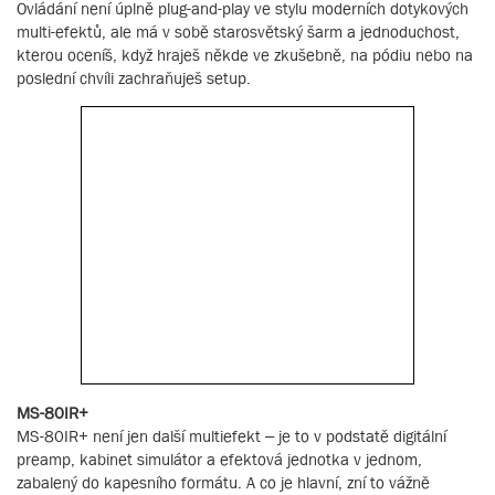
Ovládání není úplně plug-and-play ve stylu moderních dotykových
multi-efektů, ale má v sobě starosvětský šarm a jednoduchost,
kterou oceníš, když hraješ někde ve zkušebně, na pódiu nebo na
poslední chvíli zachraňuješ setup.
MS-80IR+
MS-80IR+ není jen další multiefekt – je to v podstatě digitální
preamp, kabinet simulátor a efektová jednotka v jednom,
zabalený do kapesního formátu. A co je hlavní, zní to vážně