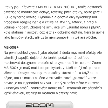
Efekty jsou převzaté z MS-50G+ a MS-70CDR+, takže dostaneš
osvědčené modulačky, delaye, reverby, pitch efekty, noise gate i
EQ ve výborné kvalitě. Dynamika a odezva díky výkonnějšímu
procesoru reaguje rychle a citlivě na styl hry, attack, a práci s
volume knobem. Zkreslené simulace umí „sundat nohu z plynu“,
když stáhneš hlasitost, což je znak dobrého digitálu. Není to úplně
jako lampový stack, ale už to není gumové, mrtvé ani ploché.
MS-50G+
Na první pohled vypadá jako obyčejná šedá myš mezi efekty. Ale
jakmile ji zapojíš, dojde ti, že tenhle pedál nemá potřebu
machrovat designem, protože si to vynahradí tím, co umí. Zoom
MS-50G+ je malý multitool pro kytaristy, kteří chtějí mít po ruce
všechno. Delaye, reverby, modulačky, zkreslení... a když na to
přijde, tak i simulaci celého zesilovače. Nová „plusová“ verze
navazuje na legendární MS-50G, který si našel místo v kufrech
klubových hráčů i studiových kouzelníků. Tentokrát ale přichází s
lepší výbavou, rychlejším mozkem a efekty navíc.