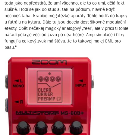
teda jako nepředstírá, že umí všechno, ale to co umí, dělá fakt
slušně. Hodí se jak do studia, tak na pódium, hlavně když
nechceš tahat krabice megatěžké aparáty. Tohle hodíš do kapsy
u futrálu na kytaru. Dále tu jsou docela dost šikovné modulační
efekty. Opět nečekej magický analogový „feel“, ale v praxi ti tohle
nářadí pokryje věci od jazzu po deathcore. Amp simulace i filtry
fungují a celkový zvuk má šťávu. Je to takovej malej CML pro
basu.“