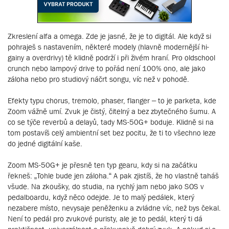
Zkreslení alfa a omega. Zde je jasné, že je to digitál. Ale když si
pohraješ s nastavením, některé modely (hlavně modernější hi-
gainy a overdrivy) tě klidně podrží i při živém hraní. Pro oldschool
crunch nebo lampový drive to pořád není 100% ono, ale jako
záloha nebo pro studiový náčrt songu, víc než v pohodě.
Efekty typu chorus, tremolo, phaser, flanger – to je parketa, kde
Zoom vážně umí. Zvuk je čistý, čitelný a bez zbytečného šumu. A
co se týče reverbů a delayů, tady MS-50G+ boduje. Klidně si na
tom postavíš celý ambientní set bez pocitu, že ti to všechno leze
do jedné digitální kaše.
Zoom MS-50G+ je přesně ten typ gearu, kdy si na začátku
řekneš: „Tohle bude jen záloha.“ A pak zjistíš, že ho vlastně taháš
všude. Na zkoušky, do studia, na rychlý jam nebo jako SOS v
pedalboardu, když něco odejde. Je to malý pedálek, který
nezabere místo, nevysaje peněženku a zvládne víc, než bys čekal.
Není to pedál pro zvukové puristy, ale je to pedál, který ti dá