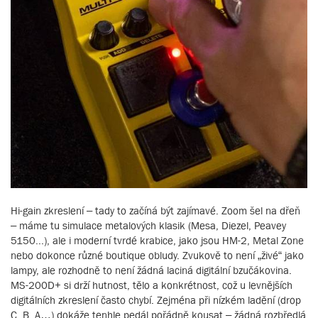
Hi-gain zkreslení – tady to začíná být zajímavé. Zoom šel na dřeň
– máme tu simulace metalových klasik (Mesa, Diezel, Peavey
5150...), ale i moderní tvrdé krabice, jako jsou HM-2, Metal Zone
nebo dokonce různé boutique obludy. Zvukově to není „živé“ jako
lampy, ale rozhodně to není žádná laciná digitální bzučákovina.
MS-200D+ si drží hutnost, tělo a konkrétnost, což u levnějších
digitálních zkreslení často chybí. Zejména při nízkém ladění (drop
C, B, A…) dokáže tenhle pedál pořádně kousat – žádná rozbředlá