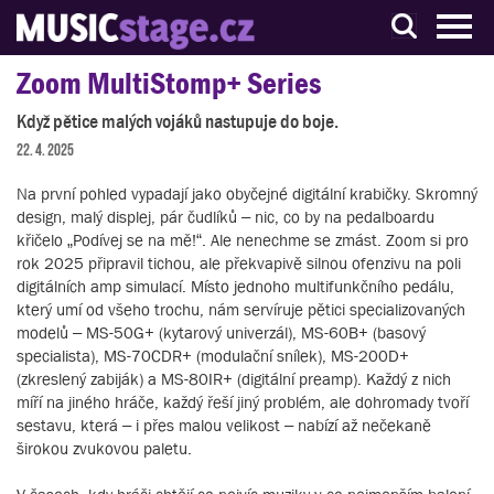
S muzikanty pro muzikanty
Zoom MultiStomp+ Series
Když pětice malých vojáků nastupuje do boje.
22. 4. 2025
Na první pohled vypadají jako obyčejné digitální krabičky. Skromný
design, malý displej, pár čudlíků – nic, co by na pedalboardu
křičelo „Podívej se na mě!“. Ale nenechme se zmást. Zoom si pro
rok 2025 připravil tichou, ale překvapivě silnou ofenzivu na poli
digitálních amp simulací. Místo jednoho multifunkčního pedálu,
který umí od všeho trochu, nám servíruje pětici specializovaných
modelů – MS-50G+ (kytarový univerzál), MS-60B+ (basový
specialista), MS-70CDR+ (modulační snílek), MS-200D+
(zkreslený zabiják) a MS-80IR+ (digitální preamp). Každý z nich
míří na jiného hráče, každý řeší jiný problém, ale dohromady tvoří
sestavu, která – i přes malou velikost – nabízí až nečekaně
širokou zvukovou paletu.