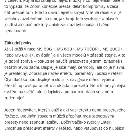
V časech, kdy hráči chtějí co nejvíc muziky v co nejmenším balení,
to vypadá, že Zoom konečně přestal dělat kompromisy a začal
cílit přesně tam, kde to dává největší smysl. V téhle recenzi si je
všechny rozebereme: co umí, jak hrají, kde vynikají – a hlavně,
jestli si alespoň některý z nich zaslouží být součástí tvého
pedalboardu.
Základní prvky
Ať už držíš v ruce MS-50G+, MS-60B+, MS-70CDR+, MS-200D+
nebo MS-80IR+, ovládání je u všech modelů v zásadě stejné. A to
je dobrá zpráva – pokud se naučíš pracovat s jedním, zvládneš i
ostatní levou zadní. Displej je sice malý, černobílý, ale co je hlavní,
je přehledný. Zobrazuje název efektu, parametry i pozici v řetězci.
Čtyři tlačítka pod displejem slouží k navigaci v menu, výběru
efektů, úpravě parametrů a ukládání presetů. Není to nejrychlejší
systém na světě, ale je logický a po pár minutách se v něm
zorientuješ.
Jeden footswitch, který slouží k aktivaci efektu nebo presetového
řetězce. Dlouhým stiskem můžeš přepínat mezi jednotlivými
presety nebo zapnout ladičku. Boční tlačítko (Scroll/Enter)
umožňuje přesouvat efekty v řetězci, nebo vstupovat do hlubších