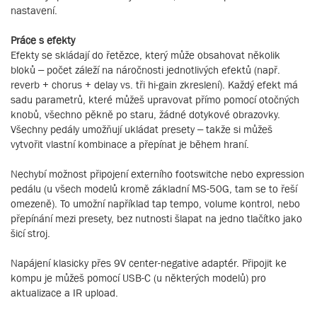
nastavení.
Práce s efekty
Efekty se skládají do řetězce, který může obsahovat několik
bloků – počet záleží na náročnosti jednotlivých efektů (např.
reverb + chorus + delay vs. tři hi-gain zkreslení). Každý efekt má
sadu parametrů, které můžeš upravovat přímo pomocí otočných
knobů, všechno pěkně po staru, žádné dotykové obrazovky.
Všechny pedály umožňují ukládat presety – takže si můžeš
vytvořit vlastní kombinace a přepínat je během hraní.
Nechybí možnost připojení externího footswitche nebo expression
pedálu (u všech modelů kromě základní MS-50G, tam se to řeší
omezeně). To umožní například tap tempo, volume kontrol, nebo
přepínání mezi presety, bez nutnosti šlapat na jedno tlačítko jako
šicí stroj.
Napájení klasicky přes 9V center-negative adaptér. Připojit ke
kompu je můžeš pomocí USB-C (u některých modelů) pro
aktualizace a IR upload.