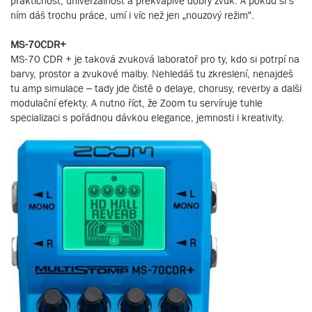
praktičnost, univerzálnost a překvapivě dobrý zvuk. A pokud si s
ním dáš trochu práce, umí i víc než jen „nouzový režim“.
MS-70CDR+
MS-70 CDR + je taková zvuková laboratoř pro ty, kdo si potrpí na
barvy, prostor a zvukové malby. Nehledáš tu zkreslení, nenajdeš
tu amp simulace – tady jde čistě o delaye, chorusy, reverby a další
modulační efekty. A nutno říct, že Zoom tu servíruje tuhle
specializaci s pořádnou dávkou elegance, jemnosti i kreativity.