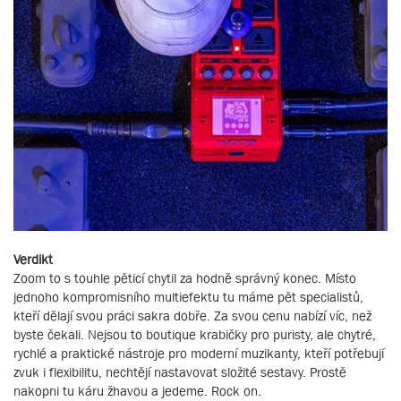
Verdikt
Zoom to s touhle pěticí chytil za hodně správný konec. Místo
jednoho kompromisního multiefektu tu máme pět specialistů,
kteří dělají svou práci sakra dobře. Za svou cenu nabízí víc, než
byste čekali. Nejsou to boutique krabičky pro puristy, ale chytré,
rychlé a praktické nástroje pro moderní muzikanty, kteří potřebují
zvuk i flexibilitu, nechtějí nastavovat složité sestavy. Prostě
nakopni tu káru žhavou a jedeme. Rock on.