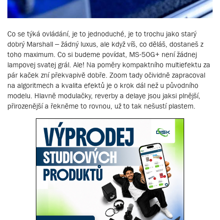
Co se týká ovládání, je to jednoduché, je to trochu jako starý
dobrý Marshall – žádný luxus, ale když víš, co děláš, dostaneš z
toho maximum. Co si budeme povídat, MS-50G+ není žádnej
lampovej svatej grál. Ale! Na poměry kompaktního multiefektu za
pár kaček zní překvapivě dobře. Zoom tady očividně zapracoval
na algoritmech a kvalita efektů je o krok dál než u původního
modelu. Hlavně modulačky, reverby a delaye jsou jaksi plnější,
přirozenější a řekněme to rovnou, už to tak nešustí plastem.