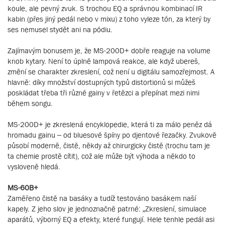
koule, ale pevný zvuk. S trochou EQ a správnou kombinací IR
kabin (přes jiný pedál nebo v mixu) z toho vyleze tón, za který by
ses nemusel stydět ani na pódiu.
Zajímavým bonusem je, že MS-200D+ dobře reaguje na volume
knob kytary. Není to úplně lampová reakce, ale když ubereš,
změní se charakter zkreslení, což není u digitálu samozřejmost. A
hlavně: díky množství dostupných typů distortionů si můžeš
poskládat třeba tři různé gainy v řetězci a přepínat mezi nimi
během songu.
MS-200D+ je zkreslená encyklopedie, která ti za málo peněz dá
hromadu gainu – od bluesové špíny po djentové řezačky. Zvukově
působí moderně, čistě, někdy až chirurgicky čistě (trochu tam je
ta chemie prostě cítit), což ale může být výhoda a někdo to
vysloveně hledá.
MS-60B+
Zaměřeno čistě na basáky a tudíž testováno basákem naší
kapely. Z jeho slov je jednoznačně patrné: „Zkreslení, simulace
aparátů, výborný EQ a efekty, které fungují. Hele tenhle pedál asi