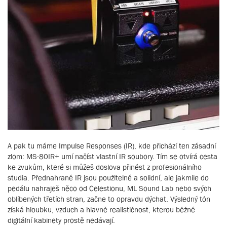
A pak tu máme Impulse Responses (IR), kde přichází ten zásadní
zlom: MS-80IR+ umí načíst vlastní IR soubory. Tím se otvírá cesta
ke zvukům, které si můžeš doslova přinést z profesionálního
studia. Přednahrané IR jsou použitelné a solidní, ale jakmile do
pedálu nahraješ něco od Celestionu, ML Sound Lab nebo svých
oblíbených třetích stran, začne to opravdu dýchat. Výsledný tón
získá hloubku, vzduch a hlavně realističnost, kterou běžné
digitální kabinety prostě nedávají.