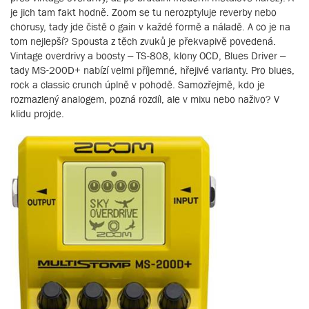
je jich tam fakt hodně. Zoom se tu nerozptyluje reverby nebo
chorusy, tady jde čistě o gain v každé formě a náladě. A co je na
tom nejlepší? Spousta z těch zvuků je překvapivě povedená.
Vintage overdrivy a boosty – TS-808, klony OCD, Blues Driver –
tady MS-200D+ nabízí velmi příjemné, hřejivé varianty. Pro blues,
rock a classic crunch úplně v pohodě. Samozřejmě, kdo je
rozmazlený analogem, pozná rozdíl, ale v mixu nebo naživo? V
klidu projde.