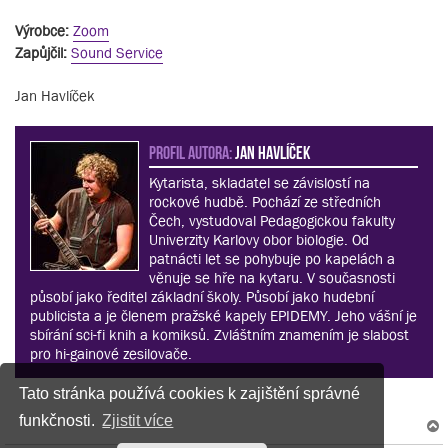
Výrobce:
Zoom
Zapůjčil:
Sound Service
Jan Havlíček
PROFIL AUTORA:
Jan Havlíček
Kytarista, skladatel se závislostí na
rockové hudbě. Pochází ze středních
Čech, vystudoval Pedagogickou fakulty
Univerzity Karlovy obor biologie. Od
patnácti let se pohybuje po kapelách a
věnuje se hře na kytaru. V současnosti
působí jako ředitel základní školy. Působí jako hudební
publicista a je členem pražské kapely EPIDEMY. Jeho vášní je
sbírání sci-fi knih a komiksů. Zvláštním znamením je slabost
pro hi-gainové zesilovače.
Tato stránka používá cookies k zajištění správné
funkčnosti.
Zjistit více