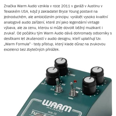
Značka Warm Audio vznikla v roce 2011 v garáži v Austinu v
Texaském USA, když ji zakladatel Bryce Young postavil na
jednoduchém, ale ambiciózním principu: vyrábět vysoko kvalitní
analogové audio zařízení, které zní jako legendární vintage
výbava, ale za cenu, kterou si může dovolit běžný muzikant i
zvukař. Od počátku tým Warm Audio dává dohromady odborníky s
desítkami let zkušeností v audio designu, kteří uplatňují tzv.
„Warm Formula“ - tedy přístup, který klade důraz na zvukovou
excelenci bez zbytečných přirážek.