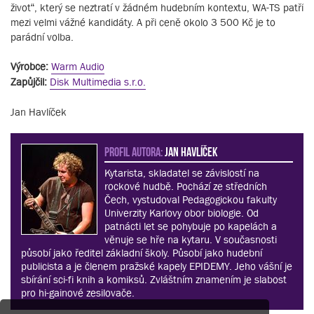
život“, který se neztratí v žádném hudebním kontextu, WA-TS patří
mezi velmi vážné kandidáty. A při ceně okolo 3 500 Kč je to
parádní volba.
Výrobce:
Warm Audio
Zapůjčil:
Disk Multimedia s.r.o.
Jan Havlíček
PROFIL AUTORA:
Jan Havlíček
Kytarista, skladatel se závislostí na
rockové hudbě. Pochází ze středních
Čech, vystudoval Pedagogickou fakulty
Univerzity Karlovy obor biologie. Od
patnácti let se pohybuje po kapelách a
věnuje se hře na kytaru. V současnosti
působí jako ředitel základní školy. Působí jako hudební
publicista a je členem pražské kapely EPIDEMY. Jeho vášní je
sbírání sci-fi knih a komiksů. Zvláštním znamením je slabost
pro hi-gainové zesilovače.