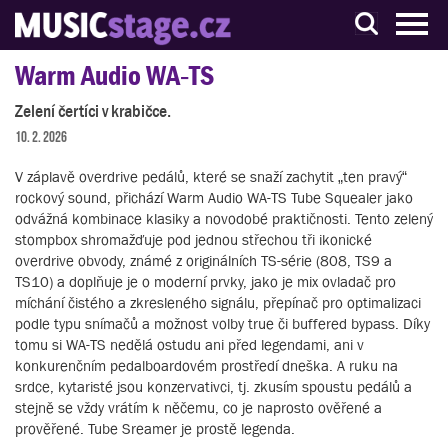
S muzikanty pro muzikanty
Warm Audio WA‑TS
Zelení čertíci v krabičce.
10. 2. 2026
V záplavě overdrive pedálů, které se snaží zachytit „ten pravý“
rockový sound, přichází Warm Audio WA-TS Tube Squealer jako
odvážná kombinace klasiky a novodobé praktičnosti. Tento zelený
stompbox shromažďuje pod jednou střechou tři ikonické
overdrive obvody, známé z originálních TS-série (808, TS9 a
TS10) a doplňuje je o moderní prvky, jako je mix ovladač pro
míchání čistého a zkresleného signálu, přepínač pro optimalizaci
podle typu snímačů a možnost volby true či buffered bypass. Díky
tomu si WA-TS nedělá ostudu ani před legendami, ani v
konkurenčním pedalboardovém prostředí dneška. A ruku na
srdce, kytaristé jsou konzervativci, tj. zkusím spoustu pedálů a
stejně se vždy vrátím k něčemu, co je naprosto ověřené a
prověřené. Tube Sreamer je prostě legenda.