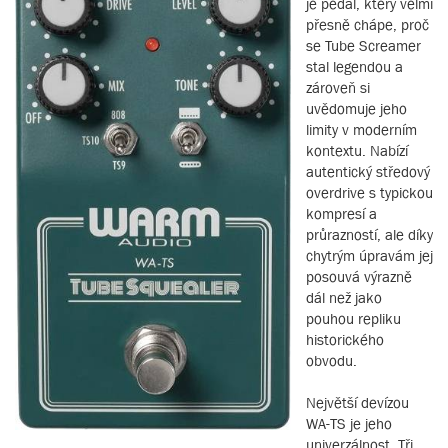
je pedál, který velmi
přesně chápe, proč
se Tube Screamer
stal legendou a
zároveň si
uvědomuje jeho
limity v moderním
kontextu. Nabízí
autentický středový
overdrive s typickou
kompresí a
průrazností, ale díky
chytrým úpravám jej
posouvá výrazně
dál než jako
pouhou repliku
historického
obvodu.
Největší devízou
WA-TS je jeho
univerzálnost. Tři