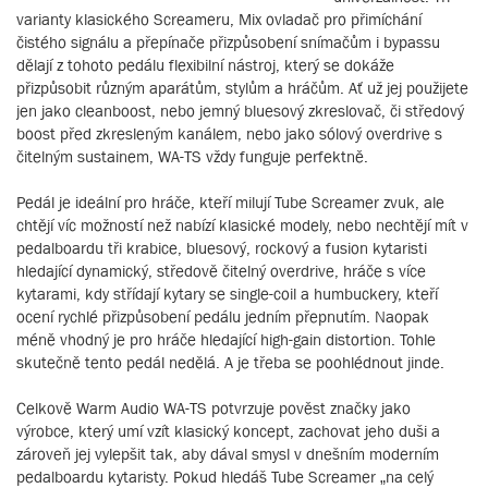
varianty klasického Screameru, Mix ovladač pro přimíchání
čistého signálu a přepínače přizpůsobení snímačům i bypassu
dělají z tohoto pedálu flexibilní nástroj, který se dokáže
přizpůsobit různým aparátům, stylům a hráčům. Ať už jej použijete
jen jako cleanboost, nebo jemný bluesový zkreslovač, či středový
boost před zkresleným kanálem, nebo jako sólový overdrive s
čitelným sustainem, WA-TS vždy funguje perfektně.
Pedál je ideální pro hráče, kteří milují Tube Screamer zvuk, ale
chtějí víc možností než nabízí klasické modely, nebo nechtějí mít v
pedalboardu tři krabice, bluesový, rockový a fusion kytaristi
hledající dynamický, středově čitelný overdrive, hráče s více
kytarami, kdy střídají kytary se single-coil a humbuckery, kteří
ocení rychlé přizpůsobení pedálu jedním přepnutím. Naopak
méně vhodný je pro hráče hledající high-gain distortion. Tohle
skutečně tento pedál nedělá. A je třeba se poohlédnout jinde.
Celkově Warm Audio WA-TS potvrzuje pověst značky jako
výrobce, který umí vzít klasický koncept, zachovat jeho duši a
zároveň jej vylepšit tak, aby dával smysl v dnešním moderním
pedalboardu kytaristy. Pokud hledáš Tube Screamer „na celý