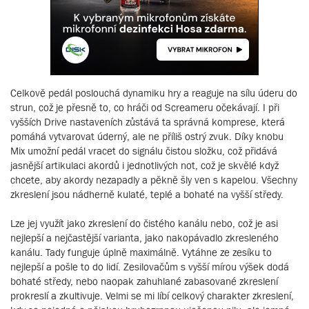
Celkově pedál poslouchá dynamiku hry a reaguje na sílu úderu do
strun, což je přesně to, co hráči od Screameru očekávají. I při
vyšších Drive nastaveních zůstává ta správná komprese, která
pomáhá vytvarovat úderný, ale ne příliš ostrý zvuk. Díky knobu
Mix umožní pedál vracet do signálu čistou složku, což přidává
jasnější artikulaci akordů i jednotlivých not, což je skvělé když
chcete, aby akordy nezapadly a pěkně šly ven s kapelou. Všechny
zkreslení jsou nádherně kulaté, teplé a bohaté na vyšší středy.
Lze jej využít jako zkreslení do čistého kanálu nebo, což je asi
nejlepší a nejčastější varianta, jako nakopávadlo zkresleného
kanálu. Tady funguje úplně maximálně. Vytáhne ze zesíku to
nejlepší a pošle to do lidí. Zesilovačům s vyšší mírou výšek dodá
bohaté středy, nebo naopak zahuhlané zabasované zkreslení
prokreslí a zkultivuje. Velmi se mi líbí celkový charakter zkreslení,