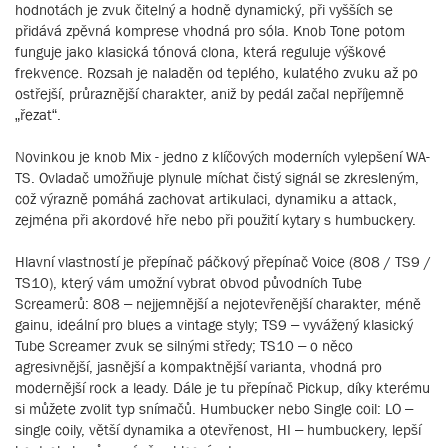
hodnotách je zvuk čitelný a hodně dynamický, při vyšších se
přidává zpěvná komprese vhodná pro sóla. Knob Tone potom
funguje jako klasická tónová clona, která reguluje výškové
frekvence. Rozsah je naladěn od teplého, kulatého zvuku až po
ostřejší, průraznější charakter, aniž by pedál začal nepříjemně
„řezat“.
Novinkou je knob Mix - jedno z klíčových moderních vylepšení WA-
TS. Ovladač umožňuje plynule míchat čistý signál se zkresleným,
což výrazně pomáhá zachovat artikulaci, dynamiku a attack,
zejména při akordové hře nebo při použití kytary s humbuckery.
Hlavní vlastností je přepínač páčkový přepínač Voice (808 / TS9 /
TS10), který vám umožní vybrat obvod původních Tube
Screamerů: 808 – nejjemnější a nejotevřenější charakter, méně
gainu, ideální pro blues a vintage styly; TS9 – vyvážený klasický
Tube Screamer zvuk se silnými středy; TS10 – o něco
agresivnější, jasnější a kompaktnější varianta, vhodná pro
modernější rock a leady. Dále je tu přepínač Pickup, díky kterému
si můžete zvolit typ snímačů. Humbucker nebo Single coil: LO –
single coily, větší dynamika a otevřenost, HI – humbuckery, lepší