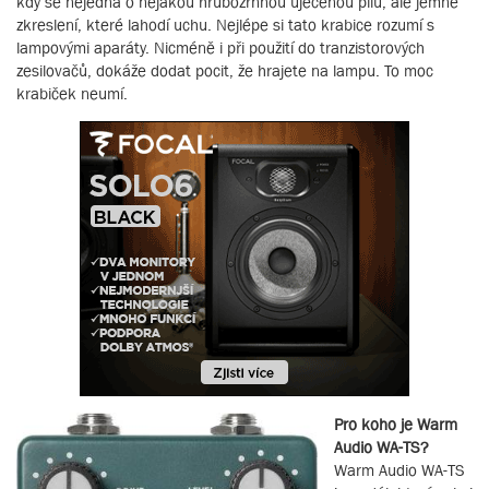
kdy se nejedná o nějakou hrubozrnnou uječenou pilu, ale jemné
zkreslení, které lahodí uchu. Nejlépe si tato krabice rozumí s
lampovými aparáty. Nicméně i při použití do tranzistorových
zesilovačů, dokáže dodat pocit, že hrajete na lampu. To moc
krabiček neumí.
Pro koho je Warm
Audio WA-TS?
Warm Audio WA-TS