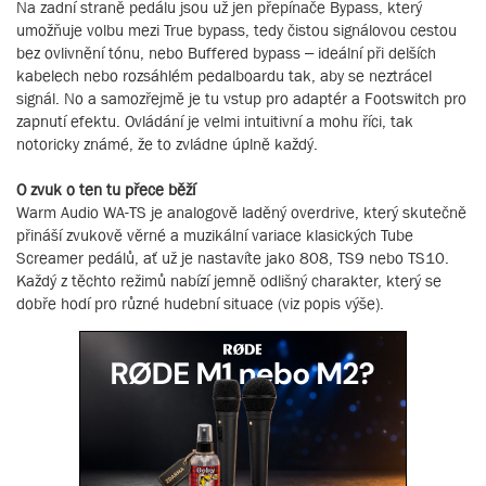
Na zadní straně pedálu jsou už jen přepínače Bypass, který
umožňuje volbu mezi True bypass, tedy čistou signálovou cestou
bez ovlivnění tónu, nebo Buffered bypass – ideální při delších
kabelech nebo rozsáhlém pedalboardu tak, aby se neztrácel
signál. No a samozřejmě je tu vstup pro adaptér a Footswitch pro
zapnutí efektu. Ovládání je velmi intuitivní a mohu říci, tak
notoricky známé, že to zvládne úplně každý.
O zvuk o ten tu přece běží
Warm Audio WA-TS je analogově laděný overdrive, který skutečně
přináší zvukově věrné a muzikální variace klasických Tube
Screamer pedálů, ať už je nastavíte jako 808, TS9 nebo TS10.
Každý z těchto režimů nabízí jemně odlišný charakter, který se
dobře hodí pro různé hudební situace (viz popis výše).