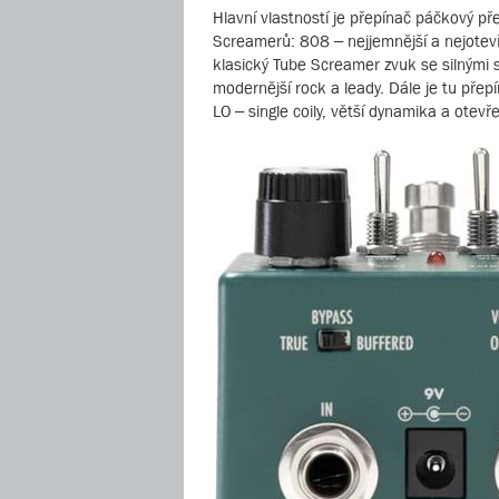
Hlavní vlastností je přepínač páčkový p
Screamerů: 808 – nejjemnější a nejotevře
klasický Tube Screamer zvuk se silnými s
modernější rock a leady. Dále je tu přep
LO – single coily, větší dynamika a otev