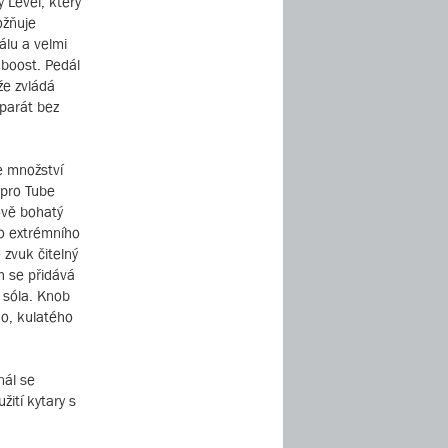
 Level, který
ožňuje
álu a velmi
 boost. Pedál
e zvládá
parát bez
e množství
 pro Tube
ově bohatý
do extrémního
 zvuk čitelný
h se přidává
sóla. Knob
ho, kulatého
nál se
ití kytary s