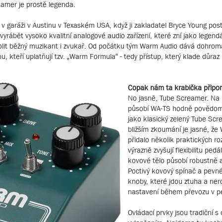
amer je prostě legenda.
 garáži v Austinu v Texaském USA, když ji zakladatel Bryce Young post
yrábět vysoko kvalitní analogové audio zařízení, které zní jako legendá
volit běžný muzikant i zvukař. Od počátku tým Warm Audio dává dohrom
nu, kteří uplatňují tzv. „Warm Formula“ - tedy přístup, který klade důra
Copak nám ta krabička připo
No jasně, Tube Screamer. Na 
působí WA-TS hodně povědom
jako klasický zelený Tube Scre
bližším zkoumání je jasné, že
přidalo několik praktických roz
výrazně zvyšují flexibilitu ped
kovové tělo působí robustně a
Poctivý kovový spínač a pevn
knoby, které jdou ztuha a ner
nastavení během převozu v p
Ovládací prvky jsou tradiční 