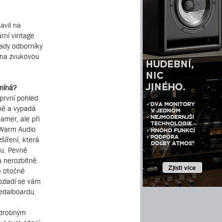
avil na
rní vintage
ady odborníky
z na zvukovou
míná?
první pohled
ě a vypadá
amer, ale při
 Warm Audio
šíření, která
álu. Pevné
 nerozbitně.
é otočné
ozladí se vám
edalboardu.
s drobným