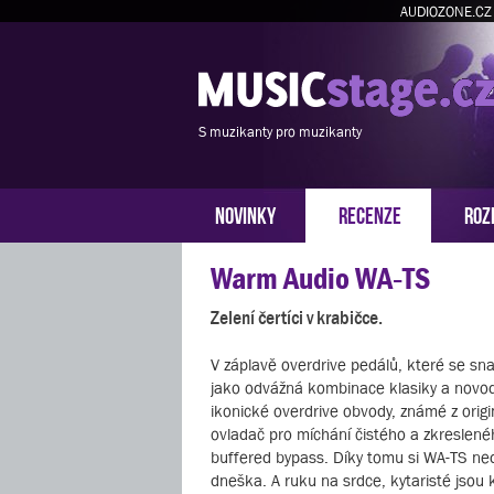
AUDIOZONE.CZ
S muzikanty pro muzikanty
NOVINKY
RECENZE
ROZ
Warm Audio WA‑TS
Zelení čertíci v krabičce.
V záplavě overdrive pedálů, které se sn
jako odvážná kombinace klasiky a novod
ikonické overdrive obvody, známé z origi
ovladač pro míchání čistého a zkreslenéh
buffered bypass. Díky tomu si WA-TS ne
dneška. A ruku na srdce, kytaristé jsou 