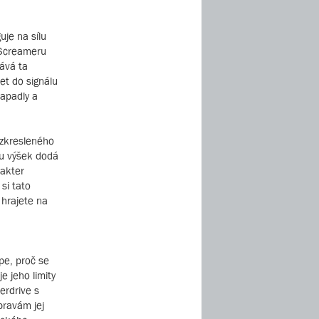
je na sílu
d Screameru
tává ta
et do signálu
zapadly a
o zkresleného
ou výšek dodá
rakter
si tato
 hrajete na
pe, proč se
 jeho limity
erdrive s
pravám jej