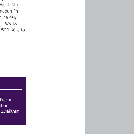
eho duši a
m moderním
 „na celý
tu, WA-TS
3 500 Kč je to
lách a
ební
. Zvláštním