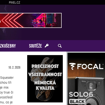
PIXEL.CZ
ZKUŠEBNY
SOUTĚŽE
10. 2. 2026
 Squealer
chou tři
je mix
y true či
rostředí
mu, co je