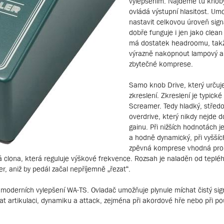
vylepšením. Najdeme tu knoby
ovládá výstupní hlasitost. Um
nastavit celkovou úroveň sign
dobře funguje i jen jako clean
má dostatek headroomu, takž
výrazně nakopnout lampový a
zbytečné komprese.
Samo knob Drive, který určuj
zkreslení. Zkreslení je typické
Screamer. Tedy hladký, střed
overdrive, který nikdy nejde 
gainu. Při nižších hodnotách je
a hodně dynamický, při vyššíc
zpěvná komprese vhodná pro 
 clona, která reguluje výškové frekvence. Rozsah je naladěn od teplé
er, aniž by pedál začal nepříjemně „řezat“.
h moderních vylepšení WA-TS. Ovladač umožňuje plynule míchat čistý sig
 artikulaci, dynamiku a attack, zejména při akordové hře nebo při použ