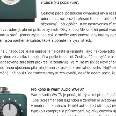
situace (viz popis výše).
Celkově pedál poslouchá dynamiku hry a reagu
úderu do strun, což je přesně to, co hráči o
očekávají. I při vyšších Drive nastaveních zůs
at úderný, ale ne příliš ostrý zvuk. Díky knobu Mix umožní pedál vrac
ulaci akordů i jednotlivých not, což je skvělé když chcete, aby akordy ne
ní jsou nádherně kulaté, teplé a bohaté na vyšší středy.
kanálu nebo, což je asi nejlepší a nejčastější varianta, jako nakopávadl
táhne ze zesíku to nejlepší a pošle to do lidí. Zesilovačům s vyšší mír
asované zkreslení prokreslí a zkultivuje. Velmi se mi líbí celkový cha
ozrnnou uječenou pilu, ale jemné zkreslení, které lahodí uchu. Nejlépe 
éně i při použití do tranzistorových zesilovačů, dokáže dodat pocit, že
Pro koho je Warm Audio WA-TS?
Warm Audio WA-TS je pedál, který velmi přesně chá
Tube Screamer stal legendou a zároveň si uvědomuje
v moderním kontextu. Nabízí autentický středový ov
typickou kompresí a průrazností, ale díky chytrým ú