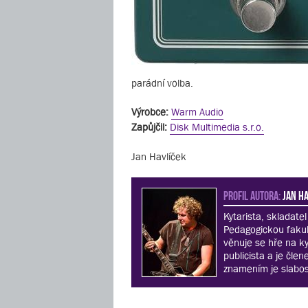
parádní volba.
Výrobce:
Warm Audio
Zapůjčil:
Disk Multimedia s.r.o.
Jan Havlíček
PROFIL AUTORA:
Jan Ha
Kytarista, skladate
Pedagogickou fakult
věnuje se hře na ky
publicista a je čle
znamením je slabost