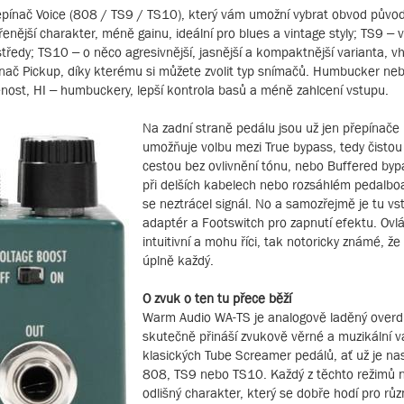
řepínač Voice (808 / TS9 / TS10), který vám umožní vybrat obvod půvo
nější charakter, méně gainu, ideální pro blues a vintage styly; TS9 – 
tředy; TS10 – o něco agresivnější, jasnější a kompaktnější varianta, 
ínač Pickup, díky kterému si můžete zvolit typ snímačů. Humbucker nebo
řenost, HI – humbuckery, lepší kontrola basů a méně zahlcení vstupu.
Na zadní straně pedálu jsou už jen přepínače
umožňuje volbu mezi True bypass, tedy čistou
cestou bez ovlivnění tónu, nebo Buffered bypa
při delších kabelech nebo rozsáhlém pedalbo
se neztrácel signál. No a samozřejmě je tu vs
adaptér a Footswitch pro zapnutí efektu. Ovlá
intuitivní a mohu říci, tak notoricky známé, že
úplně každý.
O zvuk o ten tu přece běží
Warm Audio WA-TS je analogově laděný overdr
skutečně přináší zvukově věrné a muzikální v
klasických Tube Screamer pedálů, ať už je nas
808, TS9 nebo TS10. Každý z těchto režimů n
odlišný charakter, který se dobře hodí pro rů