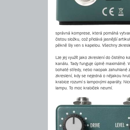
správná komprese, která pomáhá vytvarov
čistou složku, což přidává jasnější artik
pěkně šly ven s kapelou. Všechny zkresle
Lze jej využít jako zkreslení do čistého 
kanálu. Tady funguje úplně maximálně. Vy
bohaté středy, nebo naopak zahuhlané zab
zkreslení, kdy se nejedná o nějakou hrub
krabice rozumí s lampovými aparáty. Nicm
lampu. To moc krabiček neumí.