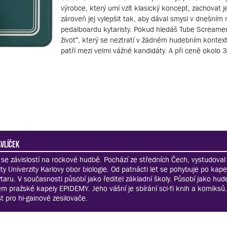
výrobce, který umí vzít klasický koncept, zachovat j
zároveň jej vylepšit tak, aby dával smysl v dnešní
pedalboardu kytaristy. Pokud hledáš Tube Screamer
život“, který se neztratí v žádném hudebním kontex
patří mezi velmi vážné kandidáty. A při ceně okolo 
vlíček
l se závislostí na rockové hudbě. Pochází ze středních Čech, vystudoval
y Univerzity Karlovy obor biologie. Od patnácti let se pohybuje po kape
taru. V současnosti působí jako ředitel základní školy. Působí jako hud
nem pražské kapely EPIDEMY. Jeho vášní je sbírání sci-fi knih a komiksů
 pro hi-gainové zesilovače.