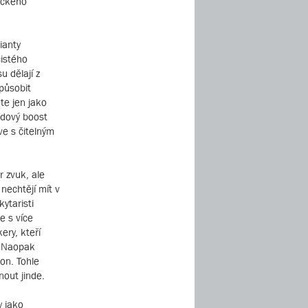
ického
ianty
čistého
u dělají z
způsobit
te jen jako
edový boost
ve s čitelným
r zvuk, ale
 nechtějí mít v
ytaristi
e s více
ery, kteří
. Naopak
ion. Tohle
nout jinde.
 jako