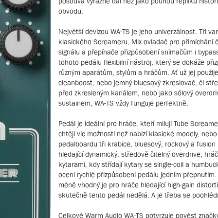
posouvá výrazně dál než jako pouhou repliku histor
obvodu.
Největší devízou WA-TS je jeho univerzálnost. Tři var
klasického Screameru, Mix ovladač pro přimíchání 
signálu a přepínače přizpůsobení snímačům i bypass
tohoto pedálu flexibilní nástroj, který se dokáže při
různým aparátům, stylům a hráčům. Ať už jej použije
cleanboost, nebo jemný bluesový zkreslovač, či stř
před zkresleným kanálem, nebo jako sólový overdri
sustainem, WA-TS vždy funguje perfektně.
Pedál je ideální pro hráče, kteří milují Tube Screame
chtějí víc možností než nabízí klasické modely, nebo
pedalboardu tři krabice, bluesový, rockový a fusion k
hledající dynamický, středově čitelný overdrive, hráč
kytarami, kdy střídají kytary se single-coil a humbuck
ocení rychlé přizpůsobení pedálu jedním přepnutím
méně vhodný je pro hráče hledající high-gain distort
skutečně tento pedál nedělá. A je třeba se poohléd
Celkově Warm Audio WA-TS potvrzuje pověst značky