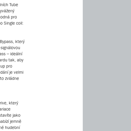
dních Tube
vyvážený
vhodná pro
 Single coil:
 Bypass, který
 signálovou
ss – ideální
ardu tak, aby
tup pro
dání je velmi
 to zvládne
ive, který
ariace
tavíte jako
abízí jemně
zné hudební