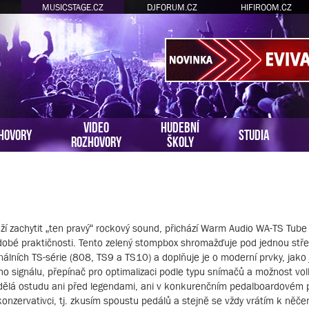
MUSICSTAGE.CZ
DJFORUM.CZ
HIFIROOM.CZ
VIDEO
HUDEBNÍ
HOVORY
STUDIA
ROZHOVORY
ŠKOLY
aží zachytit „ten pravý“ rockový sound, přichází Warm Audio WA-TS Tube
obé praktičnosti. Tento zelený stompbox shromažďuje pod jednou stře
nálních TS-série (808, TS9 a TS10) a doplňuje je o moderní prvky, jako 
o signálu, přepínač pro optimalizaci podle typu snímačů a možnost volb
dělá ostudu ani před legendami, ani v konkurenčním pedalboardovém p
konzervativci, tj. zkusím spoustu pedálů a stejně se vždy vrátím k něče