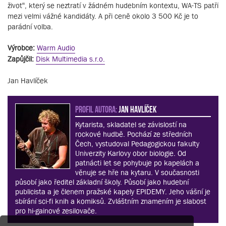
život“, který se neztratí v žádném hudebním kontextu, WA-TS patří
mezi velmi vážné kandidáty. A při ceně okolo 3 500 Kč je to
parádní volba.
Výrobce:
Warm Audio
Zapůjčil:
Disk Multimedia s.r.o.
Jan Havlíček
PROFIL AUTORA:
Jan Havlíček
Kytarista, skladatel se závislostí na
rockové hudbě. Pochází ze středních
Čech, vystudoval Pedagogickou fakulty
Univerzity Karlovy obor biologie. Od
patnácti let se pohybuje po kapelách a
věnuje se hře na kytaru. V současnosti
působí jako ředitel základní školy. Působí jako hudební
publicista a je členem pražské kapely EPIDEMY. Jeho vášní je
sbírání sci-fi knih a komiksů. Zvláštním znamením je slabost
pro hi-gainové zesilovače.