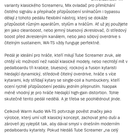
varianty klasického Screameru, Mix ovladač pro přimíchání
čistého signálu a přepínače přizpůsobení snímačům i bypassu
dělají z tohoto pedálu flexibilní nástroj, který se dokáže
přizpůsobit různým aparátům, stylům a hráčům. Ať už jej použijete
jen jako cleanboost, nebo jemný bluesový zkreslovač, či středový
boost před zkresleným kanálem, nebo jako sólový overdrive s
čitelným sustainem, WA-TS vždy funguje perfektně.
Pedál je ideální pro hráče, kteří milují Tube Screamer zvuk, ale
chtějí víc možností než nabízí klasické modely, nebo nechtějí mít v
pedalboardu tři krabice, bluesový, rockový a fusion kytaristi
hledající dynamický, středově čitelný overdrive, hráče s více
kytarami, kdy střídají kytary se single-coil a humbuckery, kteří
ocení rychlé přizpůsobení pedálu jedním přepnutím. Naopak
méně vhodný je pro hráče hledající high-gain distortion. Tohle
skutečně tento pedál nedělá. A je třeba se poohlédnout jinde.
Celkově Warm Audio WA-TS potvrzuje pověst značky jako
výrobce, který umí vzít klasický koncept, zachovat jeho duši a
zároveň jej vylepšit tak, aby dával smysl v dnešním moderním
pedalboardu kytaristy. Pokud hledáš Tube Screamer „na celý