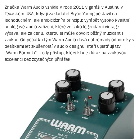
Značka Warm Audio vznikla v roce 2011 v garáži v Austinu v
Texaském USA, když ji zakladatel Bryce Young postavil na
jednoduchém, ale ambiciózním principu: vyrábět vysoko kvalitní
analogové audio zařízení, které zní jako legendární vintage
výbava, ale za cenu, kterou si může dovolit běžný muzikant i
zvukař. Od počátku tým Warm Audio dává dohromady odborníky s
desítkami let zkušeností v audio designu, kteří uplatňují tzv.
„Warm Formula“ - tedy přístup, který klade důraz na zvukovou
excelenci bez zbytečných přirážek.