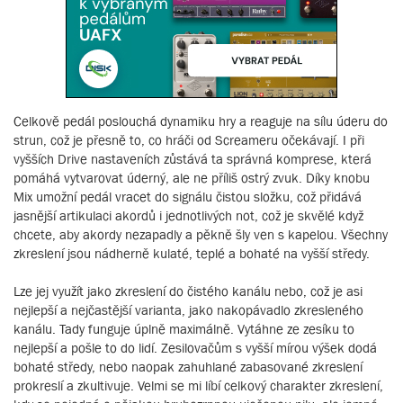
Celkově pedál poslouchá dynamiku hry a reaguje na sílu úderu do
strun, což je přesně to, co hráči od Screameru očekávají. I při
vyšších Drive nastaveních zůstává ta správná komprese, která
pomáhá vytvarovat úderný, ale ne příliš ostrý zvuk. Díky knobu
Mix umožní pedál vracet do signálu čistou složku, což přidává
jasnější artikulaci akordů i jednotlivých not, což je skvělé když
chcete, aby akordy nezapadly a pěkně šly ven s kapelou. Všechny
zkreslení jsou nádherně kulaté, teplé a bohaté na vyšší středy.
Lze jej využít jako zkreslení do čistého kanálu nebo, což je asi
nejlepší a nejčastější varianta, jako nakopávadlo zkresleného
kanálu. Tady funguje úplně maximálně. Vytáhne ze zesíku to
nejlepší a pošle to do lidí. Zesilovačům s vyšší mírou výšek dodá
bohaté středy, nebo naopak zahuhlané zabasované zkreslení
prokreslí a zkultivuje. Velmi se mi líbí celkový charakter zkreslení,