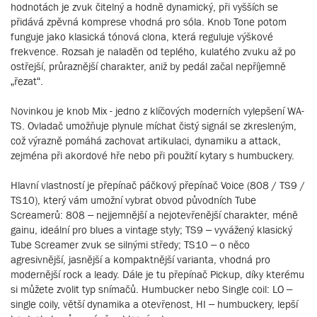
hodnotách je zvuk čitelný a hodně dynamický, při vyšších se
přidává zpěvná komprese vhodná pro sóla. Knob Tone potom
funguje jako klasická tónová clona, která reguluje výškové
frekvence. Rozsah je naladěn od teplého, kulatého zvuku až po
ostřejší, průraznější charakter, aniž by pedál začal nepříjemně
„řezat“.
Novinkou je knob Mix - jedno z klíčových moderních vylepšení WA-
TS. Ovladač umožňuje plynule míchat čistý signál se zkresleným,
což výrazně pomáhá zachovat artikulaci, dynamiku a attack,
zejména při akordové hře nebo při použití kytary s humbuckery.
Hlavní vlastností je přepínač páčkový přepínač Voice (808 / TS9 /
TS10), který vám umožní vybrat obvod původních Tube
Screamerů: 808 – nejjemnější a nejotevřenější charakter, méně
gainu, ideální pro blues a vintage styly; TS9 – vyvážený klasický
Tube Screamer zvuk se silnými středy; TS10 – o něco
agresivnější, jasnější a kompaktnější varianta, vhodná pro
modernější rock a leady. Dále je tu přepínač Pickup, díky kterému
si můžete zvolit typ snímačů. Humbucker nebo Single coil: LO –
single coily, větší dynamika a otevřenost, HI – humbuckery, lepší