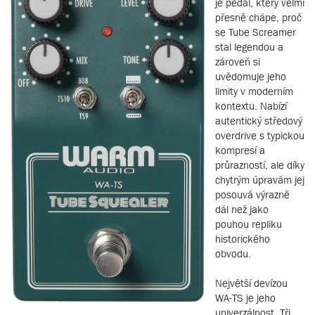
je pedál, který velmi
přesně chápe, proč
se Tube Screamer
stal legendou a
zároveň si
uvědomuje jeho
limity v moderním
kontextu. Nabízí
autentický středový
overdrive s typickou
kompresí a
průrazností, ale díky
chytrým úpravám jej
posouvá výrazně
dál než jako
pouhou repliku
historického
obvodu.
Největší devízou
WA-TS je jeho
univerzálnost. Tři