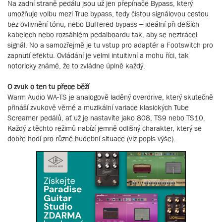
Na zadní straně pedálu jsou už jen přepínače Bypass, který
umožňuje volbu mezi True bypass, tedy čistou signálovou cestou
bez ovlivnění tónu, nebo Buffered bypass – ideální při delších
kabelech nebo rozsáhlém pedalboardu tak, aby se neztrácel
signál. No a samozřejmě je tu vstup pro adaptér a Footswitch pro
zapnutí efektu. Ovládání je velmi intuitivní a mohu říci, tak
notoricky známé, že to zvládne úplně každý.
O zvuk o ten tu přece běží
Warm Audio WA-TS je analogově laděný overdrive, který skutečně
přináší zvukově věrné a muzikální variace klasických Tube
Screamer pedálů, ať už je nastavíte jako 808, TS9 nebo TS10.
Každý z těchto režimů nabízí jemně odlišný charakter, který se
dobře hodí pro různé hudební situace (viz popis výše).