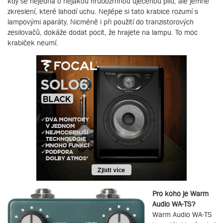
kdy se nejedná o nějakou hrubozrnnou uječenou pilu, ale jemné
zkreslení, které lahodí uchu. Nejlépe si tato krabice rozumí s
lampovými aparáty. Nicméně i při použití do tranzistorových
zesilovačů, dokáže dodat pocit, že hrajete na lampu. To moc
krabiček neumí.
Pro koho je Warm
Audio WA-TS?
Warm Audio WA-TS