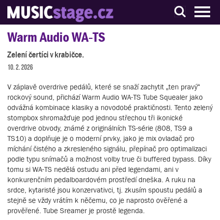
S muzikanty pro muzikanty
Warm Audio WA‑TS
Zelení čertíci v krabičce.
10. 2. 2026
V záplavě overdrive pedálů, které se snaží zachytit „ten pravý“
rockový sound, přichází Warm Audio WA-TS Tube Squealer jako
odvážná kombinace klasiky a novodobé praktičnosti. Tento zelený
stompbox shromažďuje pod jednou střechou tři ikonické
overdrive obvody, známé z originálních TS-série (808, TS9 a
TS10) a doplňuje je o moderní prvky, jako je mix ovladač pro
míchání čistého a zkresleného signálu, přepínač pro optimalizaci
podle typu snímačů a možnost volby true či buffered bypass. Díky
tomu si WA-TS nedělá ostudu ani před legendami, ani v
konkurenčním pedalboardovém prostředí dneška. A ruku na
srdce, kytaristé jsou konzervativci, tj. zkusím spoustu pedálů a
stejně se vždy vrátím k něčemu, co je naprosto ověřené a
prověřené. Tube Sreamer je prostě legenda.