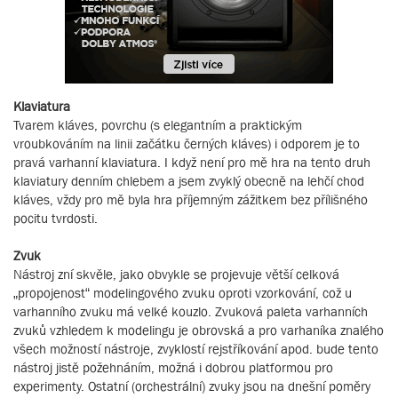
Klaviatura
Tvarem kláves, povrchu (s elegantním a praktickým
vroubkováním na linii začátku černých kláves) i odporem je to
pravá varhanní klaviatura. I když není pro mě hra na tento druh
klaviatury denním chlebem a jsem zvyklý obecně na lehčí chod
kláves, vždy pro mě byla hra příjemným zážitkem bez přílišného
pocitu tvrdosti.
Zvuk
Nástroj zní skvěle, jako obvykle se projevuje větší celková
„propojenost“ modelingového zvuku oproti vzorkování, což u
varhanního zvuku má velké kouzlo. Zvuková paleta varhanních
zvuků vzhledem k modelingu je obrovská a pro varhaníka znalého
všech možností nástroje, zvyklostí rejstříkování apod. bude tento
nástroj jistě požehnáním, možná i dobrou platformou pro
experimenty. Ostatní (orchestrální) zvuky jsou na dnešní poměry