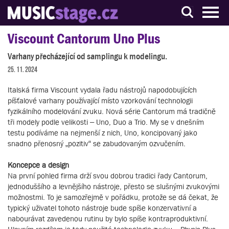
S muzikanty pro muzikanty
Viscount Cantorum Uno Plus
Varhany přecházející od samplingu k modelingu.
25. 11. 2024
Italská firma Viscount vydala řadu nástrojů napodobujících
píšťalové varhany používající místo vzorkování technologii
fyzikálního modelování zvuku. Nová série Cantorum má tradičně
tři modely podle velikosti – Uno, Duo a Trio. My se v dnešním
testu podíváme na nejmenší z nich, Uno, koncipovaný jako
snadno přenosný „pozitiv“ se zabudovaným ozvučením.
Koncepce a design
Na první pohled firma drží svou dobrou tradici řady Cantorum,
jednoduššího a levnějšího nástroje, přesto se slušnými zvukovými
možnostmi. To je samozřejmě v pořádku, protože se dá čekat, že
typický uživatel tohoto nástroje bude spíše konzervativní a
nabourávat zavedenou rutinu by bylo spíše kontraproduktivní.