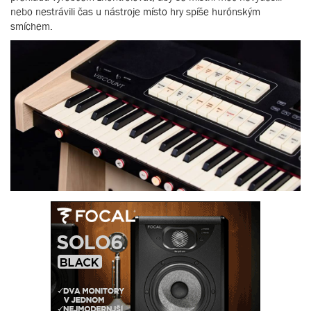
nebo nestrávili čas u nástroje místo hry spíše hurónským
smíchem.