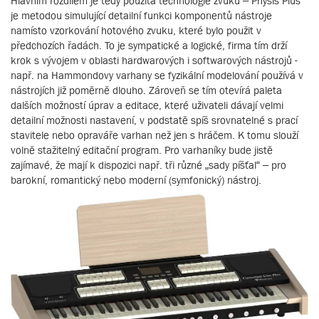
Hlavním rozdílem je tedy použitá technologie zvuku – Physis Plus
je metodou simulující detailní funkci komponentů nástroje
namísto vzorkování hotového zvuku, které bylo použit v
předchozích řadách. To je sympatické a logické, firma tím drží
krok s vývojem v oblasti hardwarových i softwarových nástrojů -
např. na Hammondovy varhany se fyzikální modelování používá v
nástrojích již poměrně dlouho. Zároveň se tím otevírá paleta
dalších možností úprav a editace, které uživateli dávají velmi
detailní možnosti nastavení, v podstatě spíš srovnatelné s prací
stavitele nebo opraváře varhan než jen s hráčem. K tomu slouží
volně stažitelný editační program. Pro varhaníky bude jistě
zajímavé, že mají k dispozici např. tři různé „sady píšťal“ – pro
barokní, romantický nebo moderní (symfonický) nástroj.