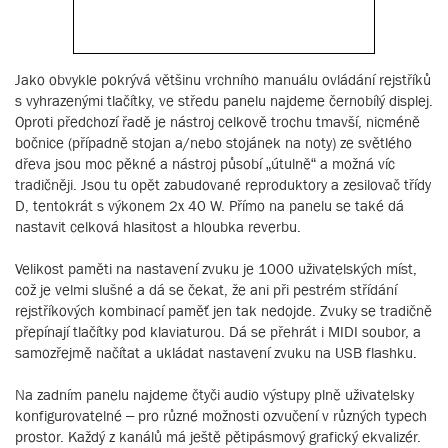
Jako obvykle pokrývá většinu vrchního manuálu ovládání rejstříků
s vyhrazenými tlačítky, ve středu panelu najdeme černobílý displej.
Oproti předchozí řadě je nástroj celkově trochu tmavší, nicméně
bočnice (případně stojan a/nebo stojánek na noty) ze světlého
dřeva jsou moc pěkné a nástroj působí „útulně“ a možná víc
tradičněji. Jsou tu opět zabudované reproduktory a zesilovač třídy
D, tentokrát s výkonem 2x 40 W. Přímo na panelu se také dá
nastavit celková hlasitost a hloubka reverbu.
Velikost paměti na nastavení zvuku je 1000 uživatelských míst,
což je velmi slušné a dá se čekat, že ani při pestrém střídání
rejstříkových kombinací paměť jen tak nedojde. Zvuky se tradičně
přepínají tlačítky pod klaviaturou. Dá se přehrát i MIDI soubor, a
samozřejmě načítat a ukládat nastavení zvuku na USB flashku.
Na zadním panelu najdeme čtyči audio výstupy plně uživatelsky
konfigurovatelné – pro různé možnosti ozvučení v různých typech
prostor. Každý z kanálů má ještě pětipásmový grafický ekvalizér.