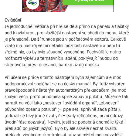
Ovládání
Je jednoduché, většina při hře se dělá přímo na panelu a tlačítky
pod klaviaturou, pro složitější nastavení se chodí do menu, které
je přehledné. Další funkce jsou v počítačovém editoru. Celkově
vzato má nástroj velmi detailní možnosti nastavení a není tu
zřejmě nic, co by bylo zásadně vynecháno. Pochválit je nutno
možnosti výběru alternativních ladění, pokrývající hudbu od
středověku přes renesanci, baroko až do dneška.
Při učení se práce s tímto nástrojem bych zájemcům ale moc
nedoporučoval spoléhat se na český manuál. Byl totiž vytvořen
pravděpodobně některým automatickým překladačem (ne moc
znalým věci), proto připomíná spíše zábavní přílohu. Můžeme tak
narazit na věci jako „nastavení ovládání organů“, „obnovení
původního obsahu potrubí“ (= pipe set, správně sada píšťal),
„odrazit se brzy (rané úvahy)“ (= early reflections, první odrazy,
úvodní fáze dozvuku). Nevím, jestli se podobná anomálie týká i
překladů do jiných jazyků. Bylo by ale skvělé nechat kvalitu
překladu výrobcem zkontrolovat, aby se místní moc nevyděsili