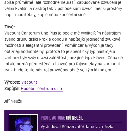
spíše průměrné, ale rozhodně neurazí. Zabudované ozvučení je
velmi kvalitní a nástroj tak v pohodě sám ozvučí menší prostory,
např. modlitebny, kaple nebo koncertní síně.
Závěr
Viscount Cantorum Uno Plus je podle mě vynikajícím nástrojem
svého druhu držící krok s dobou a nabízející jedinečné zvukové
možnosti a elegantní provedení. Poměr cena/výkon je tady
obtížněji hodnotitelný, protože to je specifický typ nástroje a
varhany byly vždy dražší záležitostí, než jiné typy kláves. Cena se
mi ale nezdá přemrštěná a hlavně pro fajnšmekry na varhanní
zvuk bude tento nástroj pravděpodobně velkým lákadlem.
Výrobce:
Viscount
Zapůjčil:
Hudební centrum s.r.o.
Jiří Neužil
PROFIL AUTORA:
Jiří Neužil
Vystudoval Konzervatoř Jaroslava Ježka