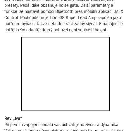
presety. Pedál dále obsahuje noise gate. Další parametry a
funkce lze nastavit pomocí Bluetooth přes mobilní aplikaci UAFX
Control. Pochopitelně je Lion ‘68 Super Lead Amp zapojen jako
buffered bypass, takže nebude krást žádný signál. K napájení je
potřeba 9V adaptér, který bohužel není součástí balení.
Řev „lva“
Při prvním zapojení pedálu vás uchvátí jeho živost a dynamika.
Velkou nevýhodou původních zesilovačů bylo to, že hrály až když