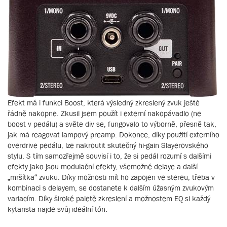
Efekt má i funkci Boost, která výsledný zkreslený zvuk ještě
řádně nakopne. Zkusil jsem použít i externí nakopávadlo (ne
boost v pedálu) a světe div se, fungovalo to výborně, přesně tak,
jak má reagovat lampový preamp. Dokonce, díky použití externího
overdrive pedálu, lze nakroutit skutečný hi-gain Slayerovského
stylu. S tím samozřejmě souvisí i to, že si pedál rozumí s dalšími
efekty jako jsou modulační efekty, všemožné delaye a další
„mršítka“ zvuku. Díky možnosti mít ho zapojen ve stereu, třeba v
kombinaci s delayem, se dostanete k dalším úžasným zvukovým
variacím. Díky široké paletě zkreslení a možnostem EQ si každý
kytarista najde svůj ideální tón.