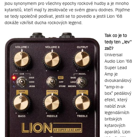
jsou synonymem pro všechny epochy rockové hudby a je mnoho
kytaristů, kteří mají ty zesilovače ve svém gearu dodnes. Pojďme
se tedy společně podívat, jestli se to povedlo a jestli Lion '68
dokáže vzkřísit ducha rockových legend.
Tak co je to
tedy ten „lev“
zač?
Universal
Audio Lion ‘68
Super Lead
Amp je
dvoukanálový
“amp-in-a-
box” pedálový
efekt, který
nabízí zvuk
legendárních
britských
kytarových
aparátů. Lion