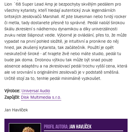
Lion ´68 Super Lead Amp je bezpochyby skvělým pedálem pro
všechny kytaristy, kteří hledají autentický zvuk legendárních
britských zesilovačů Marshall. Ať jste bluesman nebo tvrdý rocker
či metla, tady dostanete přesně to správné. Pedál nabízí širokou
škálu zkreslení s nádhernou dynamikou a díky univerzálnosti
zvuku nelze šlápnout vedle. Výborné je ovládání, přes to, že může
vypadat na první pohled složitě, je intuitivní a pronikne do něj
hned, jak zkušený kytarista, tak začátečník. Použití je opět
neskutečně široké - ať hrajete živě nebo máte studio, pedál tu
bude jak doma. Drobnou výtkou tak může být snad pouze
absence adaptéru a na zkreslovací pedál trochu vyšší cena, která
ale ve srovnání s originálními zesilovači je v podstatě směšná.
Určitě stojí za to, tenhle pedál minimálně vyzkoušet.
Výrobce:
Universal Audio
Zapůjčil:
Disk Multimedia s.r.o.
Jan Havlíček
PROFIL AUTORA:
Jan Havlíček