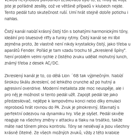
jste je pořádně zesílily, což ve většině případů v klubech nejde.
Tento pedál tuto skutečnost ruší. Umí hrát stejně dobře potichu i
nahlas.
Čistý kanál nabízí krásný čistý tón s bohatými harmonickými tóny,
ideální pro bluesové riffy a funky rytmy. Čistý kanál se mi líbil
zejména proto, že vlastně není nikdy krystalicky čistý, jako třeba u
aparátů Fender. Pořád je tam vzadu trochu té „zkreslené špíny“.
Není problém velmi rychle z čistého zvuku udělat mohutný lunch,
známý třeba z desek AC/DC.
Zkreslený kanál je to, co dělá Lion ´68 tak výjimečným. Nabízí
širokou škálu zkreslení, od lehkého crunche až po hutný a
agresivní overdrive. Moderní metalista zde moc neuspěje, ale i
pro něj je možnost si tento pedál užít. Zapojit pedál lze jako
předzesilovač, nejlépe k lampovému konci nebo díky emulaci
reproboxů hrát rovnou do PA. Zvuk je plnokrevný, šťavnatý s
perfektní odezvou na dynamiku hry. Vše je slyšet. Pedál skvěle
reaguje na všechny změny v attacku a tlaku na trsátko, takže
máte nad tónem plnou kontrolu. Tóny se neslévají a jsou všechny
krásně čitelné. Ze všech možných zvuků, vždy z této krabice