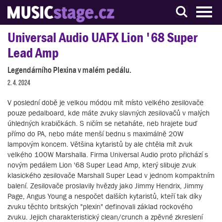
S muzikanty pro muzikanty
Universal Audio UAFX Lion '68 Super
Lead Amp
Legendárního Plexina v malém pedálu.
2. 4. 2024
V poslední době je velkou módou mít místo velkého zesilovače
pouze pedalboard, kde máte zvuky slavných zesilovačů v malých
úhledných krabičkách. S ničím se netaháte, neb hrajete buď
přímo do PA, nebo máte menší bednu s maximálně 20W
lampovým koncem. Většina kytaristů by ale chtěla mít zvuk
velkého 100W Marshalla. Firma Universal Audio proto přichází s
novým pedálem Lion '68 Super Lead Amp, který slibuje zvuk
klasického zesilovače Marshall Super Lead v jednom kompaktním
balení. Zesilovače proslavily hvězdy jako Jimmy Hendrix, Jimmy
Page, Angus Young a nespočet dalších kytaristů, kteří tak díky
zvuku těchto britských "plexin" definovali základ rockového
zvuku. Jejich charakteristický clean/crunch a zpěvné zkreslení