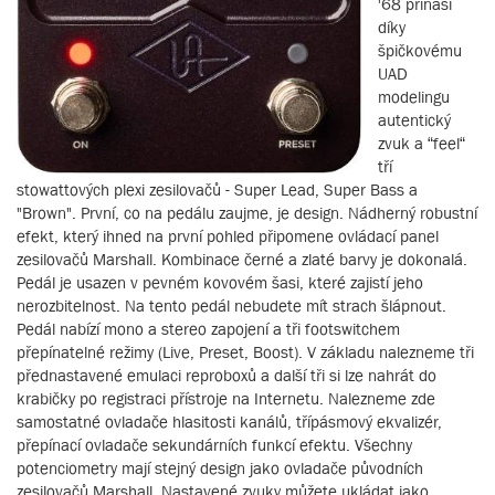
'68 přináší
díky
špičkovému
UAD
modelingu
autentický
zvuk a “feel“
tří
stowattových plexi zesilovačů - Super Lead, Super Bass a
"Brown". První, co na pedálu zaujme, je design. Nádherný robustní
efekt, který ihned na první pohled připomene ovládací panel
zesilovačů Marshall. Kombinace černé a zlaté barvy je dokonalá.
Pedál je usazen v pevném kovovém šasi, které zajistí jeho
nerozbitelnost. Na tento pedál nebudete mít strach šlápnout.
Pedál nabízí mono a stereo zapojení a tři footswitchem
přepínatelné režimy (Live, Preset, Boost). V základu nalezneme tři
přednastavené emulaci reproboxů a další tři si lze nahrát do
krabičky po registraci přístroje na Internetu. Nalezneme zde
samostatné ovladače hlasitosti kanálů, třípásmový ekvalizér,
přepínací ovladače sekundárních funkcí efektu. Všechny
potenciometry mají stejný design jako ovladače původních
zesilovačů Marshall. Nastavené zvuky můžete ukládat jako