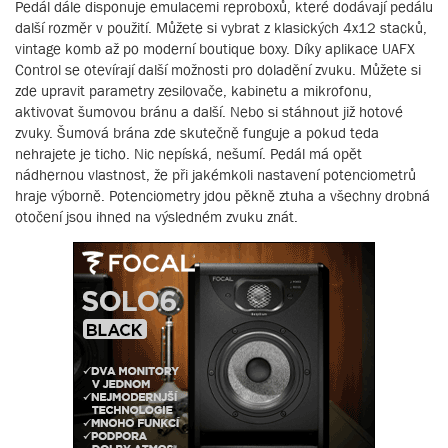
Pedál dále disponuje emulacemi reproboxů, které dodávají pedálu
další rozměr v použití. Můžete si vybrat z klasických 4x12 stacků,
vintage komb až po moderní boutique boxy. Díky aplikace UAFX
Control se otevírají další možnosti pro doladění zvuku. Můžete si
zde upravit parametry zesilovače, kabinetu a mikrofonu,
aktivovat šumovou bránu a další. Nebo si stáhnout již hotové
zvuky. Šumová brána zde skutečně funguje a pokud teda
nehrajete je ticho. Nic nepíská, nešumí. Pedál má opět
nádhernou vlastnost, že při jakémkoli nastavení potenciometrů
hraje výborně. Potenciometry jdou pěkně ztuha a všechny drobná
otočení jsou ihned na výsledném zvuku znát.