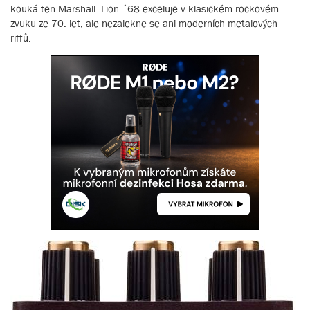
kouká ten Marshall. Lion ´68 exceluje v klasickém rockovém
zvuku ze 70. let, ale nezalekne se ani moderních metalových
riffů.