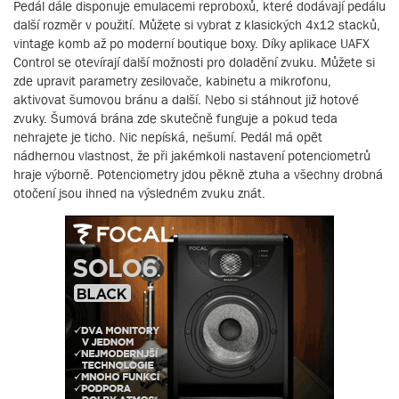
Pedál dále disponuje emulacemi reproboxů, které dodávají pedálu
další rozměr v použití. Můžete si vybrat z klasických 4x12 stacků,
vintage komb až po moderní boutique boxy. Díky aplikace UAFX
Control se otevírají další možnosti pro doladění zvuku. Můžete si
zde upravit parametry zesilovače, kabinetu a mikrofonu,
aktivovat šumovou bránu a další. Nebo si stáhnout již hotové
zvuky. Šumová brána zde skutečně funguje a pokud teda
nehrajete je ticho. Nic nepíská, nešumí. Pedál má opět
nádhernou vlastnost, že při jakémkoli nastavení potenciometrů
hraje výborně. Potenciometry jdou pěkně ztuha a všechny drobná
otočení jsou ihned na výsledném zvuku znát.