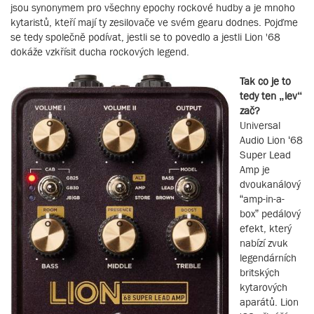
jsou synonymem pro všechny epochy rockové hudby a je mnoho
kytaristů, kteří mají ty zesilovače ve svém gearu dodnes. Pojďme
se tedy společně podívat, jestli se to povedlo a jestli Lion '68
dokáže vzkřísit ducha rockových legend.
Tak co je to
tedy ten „lev“
zač?
Universal
Audio Lion ‘68
Super Lead
Amp je
dvoukanálový
“amp-in-a-
box” pedálový
efekt, který
nabízí zvuk
legendárních
britských
kytarových
aparátů. Lion