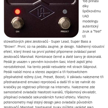
'68 přináší
díky
špičkovému
UAD
modelingu
autentický
zvuk a “feel“
tří
stowattových plexi zesilovačů - Super Lead, Super Bass a
"Brown". První, co na pedálu zaujme, je design. Nádherný robustní
efekt, který ihned na první pohled připomene ovládací panel
zesilovačů Marshall. Kombinace černé a zlaté barvy je dokonalá.
Pedál je usazen v pevném kovovém šasi, které zajistí jeho
nerozbitelnost. Na tento pedál nebudete mít strach šlápnout.
Pedál nabízí mono a stereo zapojení a tři footswitchem
přepínatelné režimy (Live, Preset, Boost). V základu nalezneme tři
přednastavené emulaci reproboxů a další tři si lze nahrát do
krabičky po registraci přístroje na Internetu. Nalezneme zde
samostatné ovladače hlasitosti kanálů, třípásmový ekvalizér,
přepínací ovladače sekundárních funkcí efektu. Všechny
potenciometry mají stejný design jako ovladače původních
zesilovačů Marshall. Nastavené zvuky můžete ukládat jako