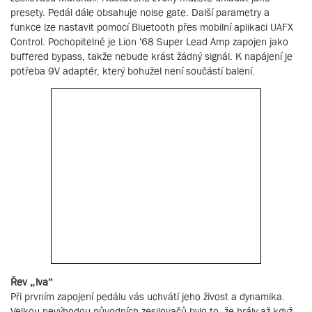
presety. Pedál dále obsahuje noise gate. Další parametry a
funkce lze nastavit pomocí Bluetooth přes mobilní aplikaci UAFX
Control. Pochopitelně je Lion ‘68 Super Lead Amp zapojen jako
buffered bypass, takže nebude krást žádný signál. K napájení je
potřeba 9V adaptér, který bohužel není součástí balení.
Řev „lva“
Při prvním zapojení pedálu vás uchvátí jeho živost a dynamika.
Velkou nevýhodou původních zesilovačů bylo to, že hrály až když