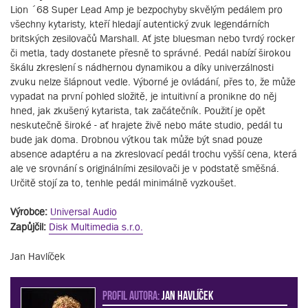
Lion ´68 Super Lead Amp je bezpochyby skvělým pedálem pro
všechny kytaristy, kteří hledají autentický zvuk legendárních
britských zesilovačů Marshall. Ať jste bluesman nebo tvrdý rocker
či metla, tady dostanete přesně to správné. Pedál nabízí širokou
škálu zkreslení s nádhernou dynamikou a díky univerzálnosti
zvuku nelze šlápnout vedle. Výborné je ovládání, přes to, že může
vypadat na první pohled složitě, je intuitivní a pronikne do něj
hned, jak zkušený kytarista, tak začátečník. Použití je opět
neskutečně široké - ať hrajete živě nebo máte studio, pedál tu
bude jak doma. Drobnou výtkou tak může být snad pouze
absence adaptéru a na zkreslovací pedál trochu vyšší cena, která
ale ve srovnání s originálními zesilovači je v podstatě směšná.
Určitě stojí za to, tenhle pedál minimálně vyzkoušet.
Výrobce:
Universal Audio
Zapůjčil:
Disk Multimedia s.r.o.
Jan Havlíček
PROFIL AUTORA:
Jan Havlíček