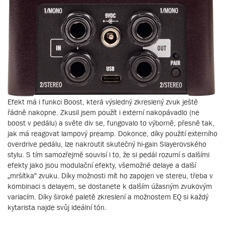
Efekt má i funkci Boost, která výsledný zkreslený zvuk ještě
řádně nakopne. Zkusil jsem použít i externí nakopávadlo (ne
boost v pedálu) a světe div se, fungovalo to výborně, přesně tak,
jak má reagovat lampový preamp. Dokonce, díky použití externího
overdrive pedálu, lze nakroutit skutečný hi-gain Slayerovského
stylu. S tím samozřejmě souvisí i to, že si pedál rozumí s dalšími
efekty jako jsou modulační efekty, všemožné delaye a další
„mršítka“ zvuku. Díky možnosti mít ho zapojen ve stereu, třeba v
kombinaci s delayem, se dostanete k dalším úžasným zvukovým
variacím. Díky široké paletě zkreslení a možnostem EQ si každý
kytarista najde svůj ideální tón.