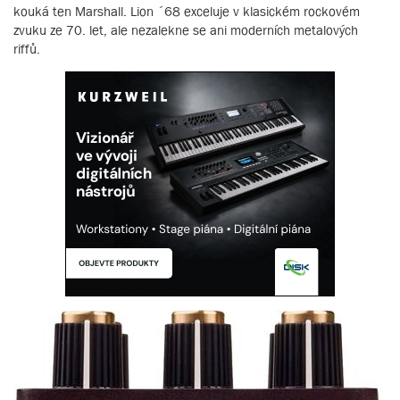
kouká ten Marshall. Lion ´68 exceluje v klasickém rockovém
zvuku ze 70. let, ale nezalekne se ani moderních metalových
riffů.