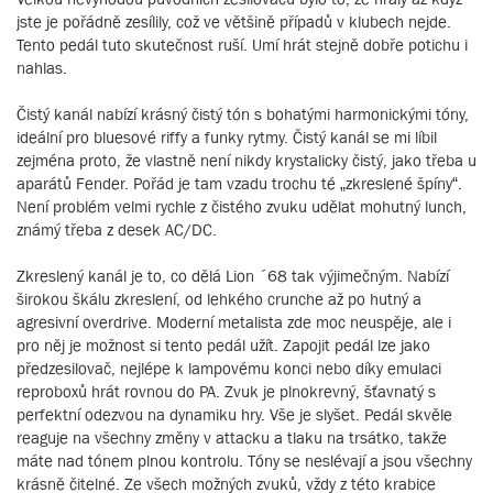
jste je pořádně zesílily, což ve většině případů v klubech nejde.
Tento pedál tuto skutečnost ruší. Umí hrát stejně dobře potichu i
nahlas.
Čistý kanál nabízí krásný čistý tón s bohatými harmonickými tóny,
ideální pro bluesové riffy a funky rytmy. Čistý kanál se mi líbil
zejména proto, že vlastně není nikdy krystalicky čistý, jako třeba u
aparátů Fender. Pořád je tam vzadu trochu té „zkreslené špíny“.
Není problém velmi rychle z čistého zvuku udělat mohutný lunch,
známý třeba z desek AC/DC.
Zkreslený kanál je to, co dělá Lion ´68 tak výjimečným. Nabízí
širokou škálu zkreslení, od lehkého crunche až po hutný a
agresivní overdrive. Moderní metalista zde moc neuspěje, ale i
pro něj je možnost si tento pedál užít. Zapojit pedál lze jako
předzesilovač, nejlépe k lampovému konci nebo díky emulaci
reproboxů hrát rovnou do PA. Zvuk je plnokrevný, šťavnatý s
perfektní odezvou na dynamiku hry. Vše je slyšet. Pedál skvěle
reaguje na všechny změny v attacku a tlaku na trsátko, takže
máte nad tónem plnou kontrolu. Tóny se neslévají a jsou všechny
krásně čitelné. Ze všech možných zvuků, vždy z této krabice