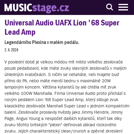
S muzikanty pro muzikanty
Universal Audio UAFX Lion '68 Super
Lead Amp
Legendárního Plexina v malém pedálu.
2. 4. 2024
V poslední době je velkou módou mít místo velkého zesilovače
pouze pedalboard, kde máte zvuky slavných zesilovačů v malých
úhledných krabičkách. S ničím se netaháte, neb hrajete buď
přímo do PA, nebo máte menší bednu s maximálně 20W
lampovým koncem. Většina kytaristů by ale chtěla mít zvuk
velkého 100W Marshalla. Firma Universal Audio proto přichází s
novým pedálem Lion '68 Super Lead Amp, který slibuje zvuk
klasického zesilovače Marshall Super Lead v jednom kompaktním
balení. Zesilovače proslavily hvězdy jako Jimmy Hendrix, Jimmy
Page, Angus Young a nespočet dalších kytaristů, kteří tak díky
zvuku těchto britských "plexin" definovali základ rockového
zvuku. Jejich charakteristický clean/crunch a zpěvné zkreslení