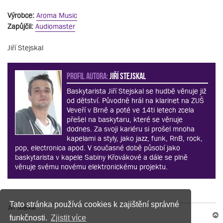
Výrobce:
Aroma Music
Zapůjčil:
Audiomaster
Jiří Stejskal
PROFIL AUTORA:
Jiří Stejskal
Baskytarista Jiří Stejskal se hudbě věnuje již
od dětství. Původně hrál na klarinet na ZUŠ
Veveří v Brně a poté ve 14ti letech zcela
přešel na baskytaru, které se věnuje
dodnes. Za svoji kariéru si prošel mnoha
kapelami a styly, jako jazz, funk, RnB, rock,
pop, electronica apod. V současné době působí jako
baskytarista v kapele Sabiny Křovákové a dále se plně
věnuje svému novému elektronickému projektu.
Tato stránka používá cookies k zajištění správné
Jiří Stejskal
funkčnosti.
Zjistit více