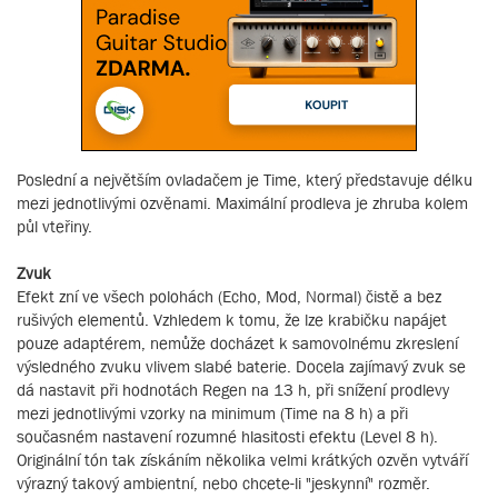
Poslední a největším ovladačem je Time, který představuje délku
mezi jednotlivými ozvěnami. Maximální prodleva je zhruba kolem
půl vteřiny.
Zvuk
Efekt zní ve všech polohách (Echo, Mod, Normal) čistě a bez
rušivých elementů. Vzhledem k tomu, že lze krabičku napájet
pouze adaptérem, nemůže docházet k samovolnému zkreslení
výsledného zvuku vlivem slabé baterie. Docela zajímavý zvuk se
dá nastavit při hodnotách Regen na 13 h, při snížení prodlevy
mezi jednotlivými vzorky na minimum (Time na 8 h) a při
současném nastavení rozumné hlasitosti efektu (Level 8 h).
Originální tón tak získáním několika velmi krátkých ozvěn vytváří
výrazný takový ambientní, nebo chcete-li "jeskynní" rozměr.