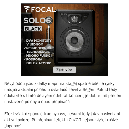
Nevýhodou jsou z dálky (např. na stage) špatně čitelné rysky
určující aktuální polohu u ovladačů Level a Regen. Pokud tedy
odcházíte s tímto delayem odehrát koncert, je dobré mít předem
nastavené polohy u obou přepínačů.
Efekt však disponuje true bypass, nešumí tedy jak v pasivní ani
aktivní poloze. Při přepínání efektu On/Off nejsou slyšet rušivé
„lupance“.