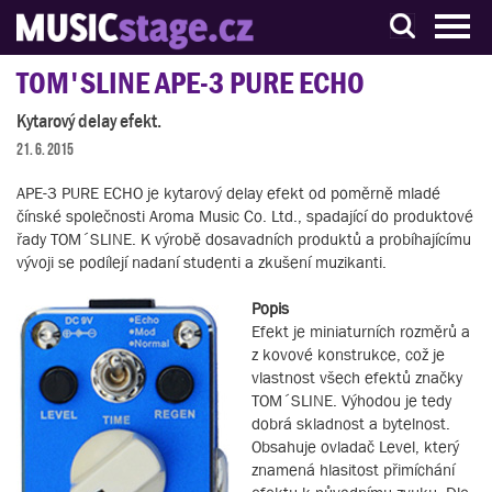
S muzikanty pro muzikanty
TOM'SLINE APE-3 PURE ECHO
Kytarový delay efekt.
21. 6. 2015
APE-3 PURE ECHO je kytarový delay efekt od poměrně mladé
čínské společnosti Aroma Music Co. Ltd., spadající do produktové
řady TOM´SLINE. K výrobě dosavadních produktů a probíhajícímu
vývoji se podílejí nadaní studenti a zkušení muzikanti.
Popis
Efekt je miniaturních rozměrů a
z kovové konstrukce, což je
vlastnost všech efektů značky
TOM´SLINE. Výhodou je tedy
dobrá skladnost a bytelnost.
Obsahuje ovladač Level, který
znamená hlasitost přimíchání