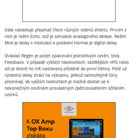
Dále následuje přepínač třech různých režimů efektu. Prvním z
nich je režim Echo, což je simulace analogového delaye. Režim
Mod je delay s modulací a poslední Normal je digital delay.
Ovladač Regen je počet opakování jednotlivých ozvěn, tedy
Feedback. V případě vyšších hlasitostech, složitějších riffů nebo
sól je dobré ho mít nastavený přibližně do první třetiny. Poté už
výsledný delay ztrácí na významu, jelikož samozřejmě tóny
přeznívají. Ve vyšších hodnotách je možné dostat se k
nekonečným ozvěnám provázených zpětnovazebním sčítáním
vzorků.