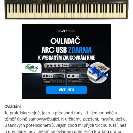
Ovládání
Je prakticky stejné, jako u předchozí řady – tj. jednoduché a
téměř úplně samovysvětlující. K určitému zlepšení, myslím, došlo,
u tahových potenciometrů. Jejich chod mi přijde trochu tužší, než
u předchozí řady, přesto se ovládají i přes jejich krátkou dráhu