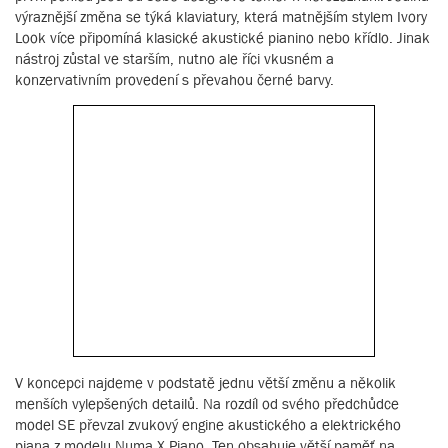
výraznější změna se týká klaviatury, která matnějším stylem Ivory
Look více připomíná klasické akustické pianino nebo křídlo. Jinak
nástroj zůstal ve starším, nutno ale říci vkusném a
konzervativním provedení s převahou černé barvy.
V koncepci najdeme v podstatě jednu větší změnu a několik
menších vylepšených detailů. Na rozdíl od svého předchůdce
model SE převzal zvukový engine akustického a elektrického
piana z modelu Numa X Piano. Ten obsahuje větší paměť na