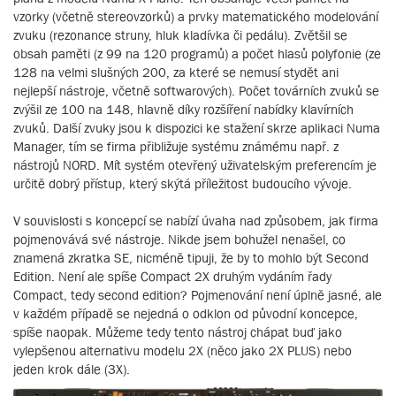
vzorky (včetně stereovzorků) a prvky matematického modelování
zvuku (rezonance struny, hluk kladívka či pedálu). Zvětšil se
obsah paměti (z 99 na 120 programů) a počet hlasů polyfonie (ze
128 na velmi slušných 200, za které se nemusí stydět ani
nejlepší nástroje, včetně softwarových). Počet továrních zvuků se
zvýšil ze 100 na 148, hlavně díky rozšíření nabídky klavírních
zvuků. Další zvuky jsou k dispozici ke stažení skrze aplikaci Numa
Manager, tím se firma přibližuje systému známému např. z
nástrojů NORD. Mít systém otevřený uživatelským preferencím je
určitě dobrý přístup, který skýtá příležitost budoucího vývoje.
V souvislosti s koncepcí se nabízí úvaha nad způsobem, jak firma
pojmenovává své nástroje. Nikde jsem bohužel nenašel, co
znamená zkratka SE, nicméně tipuji, že by to mohlo být Second
Edition. Není ale spíše Compact 2X druhým vydáním řady
Compact, tedy second edition? Pojmenování není úplně jasné, ale
v každém případě se nejedná o odklon od původní koncepce,
spíše naopak. Můžeme tedy tento nástroj chápat buď jako
vylepšenou alternativu modelu 2X (něco jako 2X PLUS) nebo
jeden krok dále (3X).