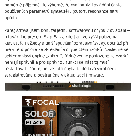
poměrně příjemně. Je výborné, že nyní nabízí i ovládání často
používaných parametrů syntetizéru (cutoff, resonance filtru
apod.).
Zaregistroval jsem bohužel jednu softwarovou chybu v ovládání –
u továrního presetu Slap Bass, kde jsou ve vyšší poloze na
klaviatuře flažolety a další speciální perkusivní zvuky, dochází při
hře v této poloze ke zkreslení a chybě čtení vzorků. Následně se
celý samplový engine „zblázní“, žádné zvuky postavené ze vzorků
nehrají správně a pro správnou funkci se nástroj musí
restartovat. Doufejme, že tato chyba bude brzo výrobcem
zaregistrována a odstraněna v aktualizaci firmware.