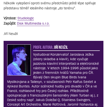
Několik vylepšení oproti svému předchůdci ještě lépe splňuje
představu téměř ideálního nástroje „do terénu“.
Výrobce:
Studiologic
Zapůjčil:
Disk Multimedia s.r.o.
Jiří Neužil
PROFIL AUTORA:
Jiří Neužil
Vystudoval Konzervatoř Jaroslava Ježka
(obory skladba a klavír), kde vyučuje
jazzovou klavírní interpretaci a elektronické
nástroje. V letech 1994-1996 působil jako
jeden z firemních hráčů Yamaha pro ČR.
Bývalý člen skupin Blue Birds Ivana
Myslikovjana a Taliesyn, v současnosti Petr Kalfus Sextet a
Ajnkesl Buntes. Autor scénické hudby pro divadlo v ČR a ve
Francii, rozhlasové hry pro Český rozhlas. Příležitostně
spolupracuje s francouzskými šansoniéry (Alain Turban aj.), z
české scény např. Jakub Doležal Q, Stainless Swingers,
Concept Art Orchestra, Marie Rottrová, Jaromír Nohavica aj.