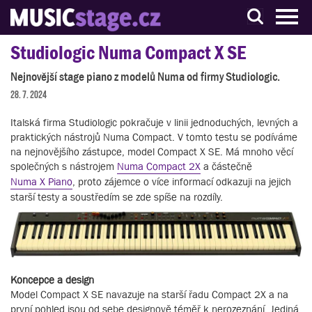
S muzikanty pro muzikanty
Studiologic Numa Compact X SE
Nejnovější stage piano z modelů Numa od firmy Studiologic.
28. 7. 2024
Italská firma Studiologic pokračuje v linii jednoduchých, levných a
praktických nástrojů Numa Compact. V tomto testu se podíváme
na nejnovějšího zástupce, model Compact X SE. Má mnoho věcí
společných s nástrojem
Numa Compact 2X
a částečně
Numa X Piano
, proto zájemce o více informací odkazuji na jejich
starší testy a soustředím se zde spíše na rozdíly.
Koncepce a design
Model Compact X SE navazuje na starší řadu Compact 2X a na
první pohled jsou od sebe designově téměř k nerozeznání. Jediná