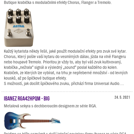
Butique krabička s modulačními efekty Chorus, Flanger a Tremolo.
Každý kytarista někdy řešil, jaké použít modulační efekty pro zvuk své kytar.
Chorus, který pošle vaší kytaru do vesmírných dálav, jízda na vlně Flangeru
nebo houpavé Tremolo. Prioritou je vždy to, aby byl váš zvuk kultivovaný,
krabička „nežrala“ signál a výsledný „sound“ poslal každého do kolen.
Krabiček, ze kterých lze vybírat, na trhu je nepřeberné množství - od levných
kousků, až po špičkové butique efekty.
S možností, jak docílit špičkového zvuku, přichází firma Universal Audio....
Ibanez RGA42HPQM - BIG
24. 5. 2021
Metalová sekyra s dechberoucím designem ze série RGA.
Pojďme se blíže seznámit s další letošní novinkou firmy Ibanez ze série RGA.