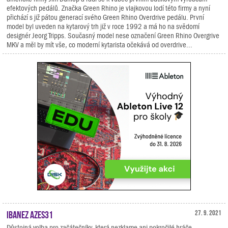
efektových pedálů. Značka Green Rhino je vlajkovou lodí této firmy a nyní
přichází s již pátou generací svého Green Rhino Overdrive pedálu. První
model byl uveden na kytarový trh již v roce 1992 a má ho na svědomí
designér Jeorg Tripps. Současný model nese označení Green Rhino Overgrive
MKV a měl by mít vše, co moderní kytarista očekává od overdrive...
Ibanez AZES31
27. 9. 2021
Důstojná volba pro začátečníky, která nezklame ani pokročilé hráče.