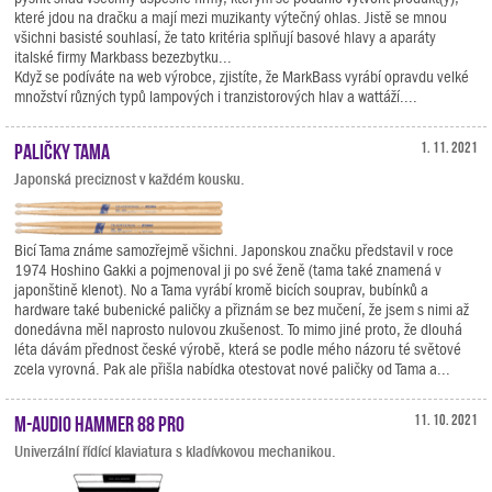
které jdou na dračku a mají mezi muzikanty výtečný ohlas. Jistě se mnou
všichni basisté souhlasí, že tato kritéria splňují basové hlavy a aparáty
italské firmy Markbass bezezbytku...
Když se podíváte na web výrobce, zjistíte, že MarkBass vyrábí opravdu velké
množství různých typů lampových i tranzistorových hlav a wattáží....
Paličky Tama
1. 11. 2021
Japonská preciznost v každém kousku.
Bicí Tama známe samozřejmě všichni. Japonskou značku představil v roce
1974 Hoshino Gakki a pojmenoval ji po své ženě (tama také znamená v
japonštině klenot). No a Tama vyrábí kromě bicích souprav, bubínků a
hardware také bubenické paličky a přiznám se bez mučení, že jsem s nimi až
donedávna měl naprosto nulovou zkušenost. To mimo jiné proto, že dlouhá
léta dávám přednost české výrobě, která se podle mého názoru té světové
zcela vyrovná. Pak ale přišla nabídka otestovat nové paličky od Tama a...
M-Audio Hammer 88 Pro
11. 10. 2021
Univerzální řídící klaviatura s kladívkovou mechanikou.