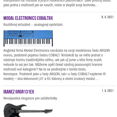
interpretem na YouTube a jiných hudebních platformách. Dále přístroj slouží
jako jedna z možností jak se naučit, nebo si zlepšit svoji techniku...
Modal Electronics COBALT8X
8. 4. 2021
Rozšířený virtuálně – analogový syntetizér.
Anglická firma Modal Electronics navázala na svoji modelovou řadu ARGON
novou, podobně pojatou řadou COBALT. Tentokrát by se mělo jednat o
nástroje trochu tradičnějšího střihu, ale jak už jsme u této firmy zvyklí,
nebude to asi jen tak. Můžeme opět čekat nástroj posouvající hranice
možností své kategorie? Na to se podívejme v tomto testu.
Koncepce. Podobně jako u řady ARGON, tak i u řady COBALT najdeme tři
modely – dva klávesové (37 a 61 kláves) a stolní zvukový modul....
Ibanez GRGR131EX
1. 4. 2021
Nenápadná elegance pro začátečníky.