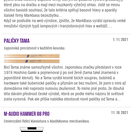
které jdou na dračku a mají mezi muzikanty výtečný ohlas. Jistě se mnou
všichni basisté souhlasí, že tato kritéria splňují basové hlavy a aparáty
italské firmy Markbass bezezbytku...
Když se podíváte na web výrobce, zjistíte, že MarkBass vyrábí opravdu velké
množství různých typů lampových i tranzistorových hlav a wattáží....
Paličky Tama
1. 11. 2021
Japonská preciznost v každém kousku.
Bicí Tama známe samozřejmě všichni. Japonskou značku představil v roce
1974 Hoshino Gakki a pojmenoval ji po své ženě (tama také znamená v
japonštině klenot). No a Tama vyrábí kromě bicích souprav, bubínků a
hardware také bubenické paličky a přiznám se bez mučení, že jsem s nimi až
donedávna měl naprosto nulovou zkušenost. To mimo jiné proto, že dlouhá
léta dávám přednost české výrobě, která se podle mého názoru té světové
zcela vyrovná. Pak ale přišla nabídka otestovat nové paličky od Tama a...
M-Audio Hammer 88 Pro
11. 10. 2021
Univerzální řídící klaviatura s kladívkovou mechanikou.