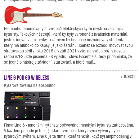
Ne mnoho renomovaných výrobců elektrických kytar myslí na začínající
kytaristy. Takových nástrojů, které by byly vyrobené z kvalitních materiálů,
ještě s inovativními prvky, a zároveň by finančně nezruinovaly studenta,
který má hluboko do kapsy, je jako šafránu. Ibanez se rozhodl inovovat svou
stratovskou sérii z roku 2018 a v září 2021 vyšel na světlo boží s novou
řadou AZES, kde písmena ES vyjadřují slovo Essentials, tedy připomínku, že
se jedná o nástroje základní, startovací, a které mají...
Line 6 POD GO Wireless
6. 9. 2021
Kytarová továrna na absolutno.
Firma Line 6 - mnohými kytaristy opěvována, mnohými kytaristy zatracována.
V každém případě je to legendární výrobce, který svými výtvory hýbe
kytarovým světem. Line 6 je ta firma, která tenkrát, když byl ampmodeling v