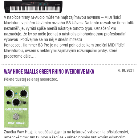
V nabídce firmy M-Audio můžeme najít zajímavou novinku – MIDI řídící
klaviaturu v plném klavírním rozsahu 88 kláves. Na tento rozsah se firma tolik
nezaměřuje, vyrábí spíše menší nástroje tohoto typu. Označení Pro
naznačuje, že by se mělo jednat o nástroj s plnohodnotnou profesionální
výbavou. Podívejme se na něj v dnešním testu.
Koncepce. Hammer 88 Pro je na první pohled celkem tradiční MIDI řídící
klaviaturou, ovšem s některými zajímavými rozšiřujícími prvky, které
probereme dále....
Way Huge Smalls Green Rhino Overdrive MKV
4. 10. 2021
Pěkně tlustej zelenej nosorožec.
Značka Way Huge je součástí giganta na kytarové vybavení a příslušenství,
americké firmy Jim Dunlop a řadí se k vůbec prvním butikovým výrobcům