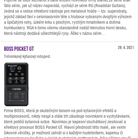
Tato série, jak už název napovídá, vychází ze série RG (Roadstar Guitars).
Jedná se o velice efektivní nástroje pro metalové hráče – tzv. superstraty,
jejichž základ tkví v celomasivním těle s hluboce vybraným dvojitým výřezem
a špičatými rohy, úzkém krku s plochým, rychlým hmatníkem a dvěma
humbuckery. RGA k tomu všemu standardně nabízí klenutou horní desku,
která nástroji dodává ušlechtilejší rysy. Áčko v názvu série...
BOSS Pocket GT
28. 4. 2021
Tréninkový kytarový rotoped.
Firma BOSS, která je skutečným bosem na poli kytarových efektů a
multiprocesorů, nikdy nespí a stále trh zásobuje novinkami a vychytávkami,
které potěší kytarová srdce. Novinkou je kapesní sluchátkový zesilovač a
efektový procesor BOSS Pocket GT. Hlavní předností této malé, ale velmi
šikovné věcičky, je možnost zahrát si s každým hudebníkem, kapelou či