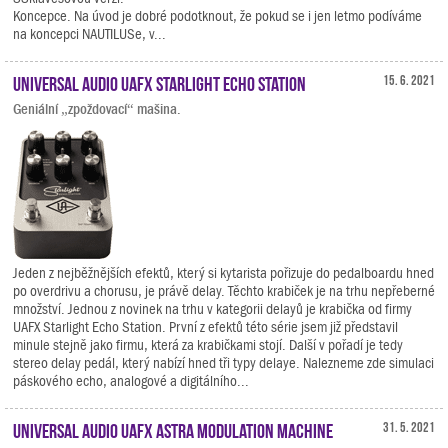
Koncepce. Na úvod je dobré podotknout, že pokud se i jen letmo podíváme
na koncepci NAUTILUSe, v...
Universal Audio UAFX Starlight Echo Station
15. 6. 2021
Geniální „zpoždovací“ mašina.
Jeden z nejběžnějších efektů, který si kytarista pořizuje do pedalboardu hned
po overdrivu a chorusu, je právě delay. Těchto krabiček je na trhu nepřeberné
množství. Jednou z novinek na trhu v kategorii delayů je krabička od firmy
UAFX Starlight Echo Station. První z efektů této série jsem již představil
minule stejně jako firmu, která za krabičkami stojí. Další v pořadí je tedy
stereo delay pedál, který nabízí hned tři typy delaye. Nalezneme zde simulaci
páskového echo, analogové a digitálního...
Universal Audio UAFX Astra Modulation Machine
31. 5. 2021