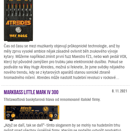
Čas od času se mezi muzikanty objevují průkopnické technologie, aniž by
měly zprvu vysoké ambice nějak zásadně ovlivnit běh zvukového vývoje
kytary. Můžeme například zmínit první fuzz Maestro FZ1, nebo wah pedál VOX,
který byl původně zamýšlen pro trubku jako elektronické dusítko. Pokud se
podíváte na Way Huge Atreides, možná si řeknete, že jsme svědky nějakého
nového trendu, kdy se z kytarových aparátů stanou sonické zbraně
hromadného ničení. Atreides může nastolit hudební revoluci v rockové...
Markbass Little Mark IV 300
8. 11. 2021
Třistawattová baskytarová hlava od renomované italské firmy.
„Když se daří, tak se daří“- tímto sloganem by se mohly na hudebním trhu
pyšnit snad všechny úspěšné firmy, kterým se podařilo vytvořit produkt(y),