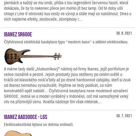
plenkách a každý se mu smál, přišla s tou legendární červenou fazolí, která
dokázala, že by to nakonec přece jen mohlo jít bez lamp. Od té doby ušli
chlapi z Line 6 obrovský kus cesty ve vývoji a stále mají co nabídnout. Dnes u
nich najdeme efekty, zesilovače, stompboxy i...
Ibanez SR600E
30. 8. 2021
Čtyřstrunná elektrická baskytara typu “modern bass“ s aktivní elektronikou.
A máme tady další „hlubozníkový“ nástroj od firmy Ibanez, jejíž portfolium je
velice rozsáhlé a pestré. Jejich produkty jsou oblíbeny po celém světě u
hráčů od klasického rock’a’billy až po drsné hardcorové zabijáky, kteří si zvuk
od Ibanez nemohou vynachválit. Pojďme se tedy podívat, co nám
konstruktéři opět nabídli... Čtyřstrunná baskytara nese modelové označení
SR600E. Jedná se o model vyráběný v Indonésii, což má samozřejmě velký
vliv na příznivější cenu. Kvalita nástroje tím však nikterak...
Ibanez AAD300CE - LGS
30. 7. 2021
Elektroakustická kytara se dvěma snímači.