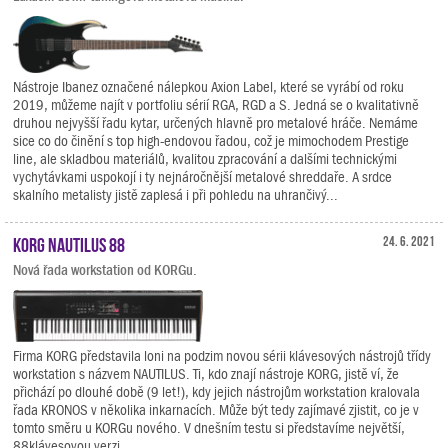
Nástroje Ibanez označené nálepkou Axion Label, které se vyrábí od roku
2019, můžeme najít v portfoliu sérií RGA, RGD a S. Jedná se o kvalitativně
druhou nejvyšší řadu kytar, určených hlavně pro metalové hráče. Nemáme
sice co do činění s top high-endovou řadou, což je mimochodem Prestige
line, ale skladbou materiálů, kvalitou zpracování a dalšími technickými
vychytávkami uspokojí i ty nejnáročnější metalové shreddaře. A srdce
skalního metalisty jistě zaplesá i při pohledu na uhrančivý...
KORG NAUTILUS 88
24. 6. 2021
Nová řada workstation od KORGu.
Firma KORG představila loni na podzim novou sérii klávesových nástrojů třídy
workstation s názvem NAUTILUS. Ti, kdo znají nástroje KORG, jistě ví, že
přichází po dlouhé době (9 let!), kdy jejich nástrojům workstation kralovala
řada KRONOS v několika inkarnacích. Může být tedy zajímavé zjistit, co je v
tomto směru u KORGu nového. V dnešním testu si představíme největší,
88klávesovou verzi.