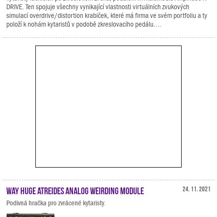
DRIVE. Ten spojuje všechny vynikající vlastnosti virtuálních zvukových
simulací overdrive/distortion krabiček, které má firma ve svém portfoliu a ty
položí k nohám kytaristů v podobě zkreslovacího pedálu....
Way Huge Atreides Analog Weirding Module
24. 11. 2021
Podivná hračka pro zvrácené kytaristy.