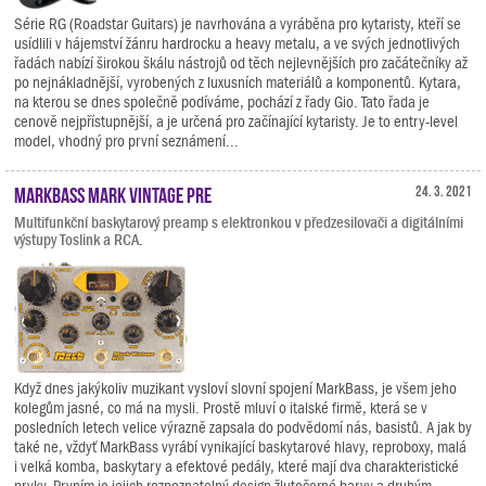
Série RG (Roadstar Guitars) je navrhována a vyráběna pro kytaristy, kteří se
usídlili v hájemství žánru hardrocku a heavy metalu, a ve svých jednotlivých
řadách nabízí širokou škálu nástrojů od těch nejlevnějších pro začátečníky až
po nejnákladnější, vyrobených z luxusních materiálů a komponentů. Kytara,
na kterou se dnes společně podíváme, pochází z řady Gio. Tato řada je
cenově nejpřístupnější, a je určená pro začínající kytaristy. Je to entry-level
model, vhodný pro první seznámení...
MarkBass Mark Vintage Pre
24. 3. 2021
Multifunkční baskytarový preamp s elektronkou v předzesilovači a digitálními
výstupy Toslink a RCA.
Když dnes jakýkoliv muzikant vysloví slovní spojení MarkBass, je všem jeho
kolegům jasné, co má na mysli. Prostě mluví o italské firmě, která se v
posledních letech velice výrazně zapsala do podvědomí nás, basistů. A jak by
také ne, vždyť MarkBass vyrábí vynikající baskytarové hlavy, reproboxy, malá
i velká komba, baskytary a efektové pedály, které mají dva charakteristické
prvky. Prvním je jejich rozpoznatelný design žlutočerné barvy a druhým