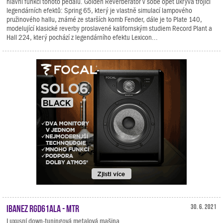
hlavní funkcí tohoto pedálu. Golden Reverberator v sobě opět ukrývá trojici
legendárních efektů: Spring 65, který je vlastně simulací lampového
pružinového hallu, známé ze starších komb Fender, dále je to Plate 140,
modelující klasické reverby proslavené kalifornským studiem Record Plant a
Hall 224, který pochází z legendárního efektu Lexicon...
Ibanez RGD61ALA - MTR
30. 6. 2021
Luxusní down-tuningová metalová mašina.