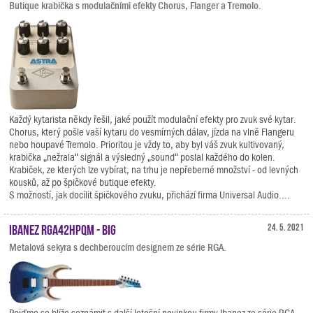
Butique krabička s modulačními efekty Chorus, Flanger a Tremolo.
Každý kytarista někdy řešil, jaké použít modulační efekty pro zvuk své kytar.
Chorus, který pošle vaší kytaru do vesmírných dálav, jízda na vlně Flangeru
nebo houpavé Tremolo. Prioritou je vždy to, aby byl váš zvuk kultivovaný,
krabička „nežrala“ signál a výsledný „sound“ poslal každého do kolen.
Krabiček, ze kterých lze vybírat, na trhu je nepřeberné množství - od levných
kousků, až po špičkové butique efekty.
S možností, jak docílit špičkového zvuku, přichází firma Universal Audio....
Ibanez RGA42HPQM - BIG
24. 5. 2021
Metalová sekyra s dechberoucím designem ze série RGA.
Pojďme se blíže seznámit s další letošní novinkou firmy Ibanez ze série RGA.