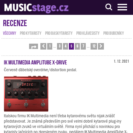
S muzikanty pro muzikanty
Recenze
VŠECHNY
PRO KYTARISTY
PRO BASKYTARISTY
PRO KLÁVESISTY
PRO BUBENÍKY
1
3
4
5
6
7
12
Stránka
Předchozí
5
z
12
Další
…
…
IK Multimedia AmpliTube X-DRIVE
1. 12. 2021
Červeně ďábelský overdrive/distortion pedal.
Italskou firmu IK Multimedia není třeba kytarovému světu nijak zvlášť
představovat. Je známá především pro své velmi dobré kytarové plug-iny
kytarových zvuků ve virtuálním světě. Firma nyní přichází s novinkou pro
kytaristy lačnících po zkresleném zvuku, pedálem IK Multimedia AmpliTube X-