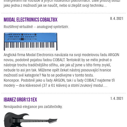
interpretem na YouTube a jiných hudebních platformách. Dále přístroj slouží
jako jedna z možností jak se naučit, nebo si zlepšit svoji techniku...
Modal Electronics COBALT8X
8. 4. 2021
Rozšířený virtuálně – analogový syntetizér.
Anglická firma Modal Electronics navázala na svoji modelovou řadu ARGON
novou, podobně pojatou řadou COBALT. Tentokrát by se mělo jednat o
nástroje trochu tradičnějšího střihu, ale jak už jsme u této firmy zvyklí,
nebude to asi jen tak. Můžeme opět čekat nástroj posouvající hranice
možností své kategorie? Na to se podívejme v tomto testu.
Koncepce. Podobně jako u řady ARGON, tak i u řady COBALT najdeme tři
modely – dva klávesové (37 a 61 kláves) a stolní zvukový modul....
Ibanez GRGR131EX
1. 4. 2021
Nenápadná elegance pro začátečníky.