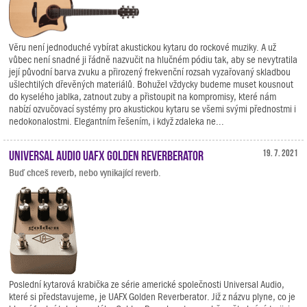
Věru není jednoduché vybírat akustickou kytaru do rockové muziky. A už
vůbec není snadné ji řádně nazvučit na hlučném pódiu tak, aby se nevytratila
její původní barva zvuku a přirozený frekvenční rozsah vyzařovaný skladbou
ušlechtilých dřevěných materiálů. Bohužel vždycky budeme muset kousnout
do kyselého jablka, zatnout zuby a přistoupit na kompromisy, které nám
nabízí ozvučovací systémy pro akustickou kytaru se všemi svými přednostmi i
nedokonalostmi. Elegantním řešením, i když zdaleka ne...
Universal Audio UAFX Golden Reverberator
19. 7. 2021
Buď chceš reverb, nebo vynikající reverb.
Poslední kytarová krabička ze série americké společnosti Universal Audio,
které si představujeme, je UAFX Golden Reverberator. Již z názvu plyne, co je