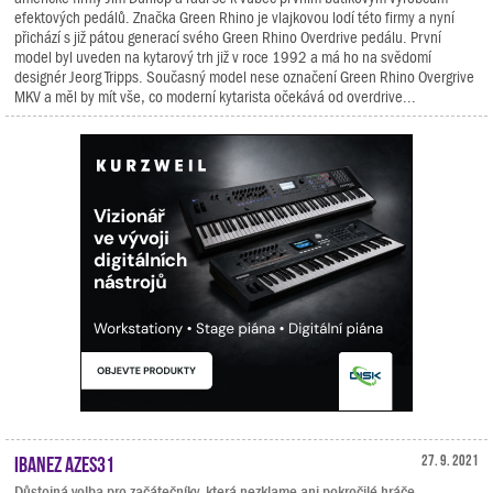
efektových pedálů. Značka Green Rhino je vlajkovou lodí této firmy a nyní
přichází s již pátou generací svého Green Rhino Overdrive pedálu. První
model byl uveden na kytarový trh již v roce 1992 a má ho na svědomí
designér Jeorg Tripps. Současný model nese označení Green Rhino Overgrive
MKV a měl by mít vše, co moderní kytarista očekává od overdrive...
Ibanez AZES31
27. 9. 2021
Důstojná volba pro začátečníky, která nezklame ani pokročilé hráče.