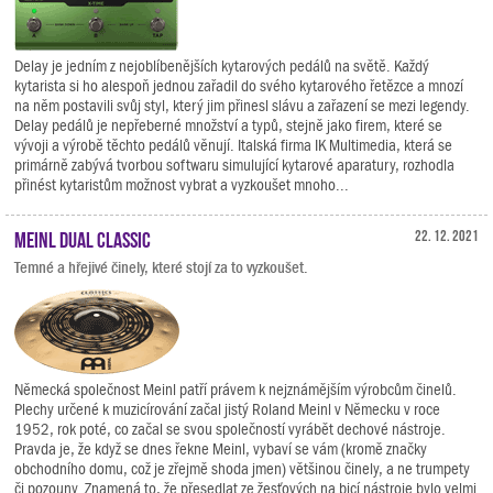
Delay je jedním z nejoblíbenějších kytarových pedálů na světě. Každý
kytarista si ho alespoň jednou zařadil do svého kytarového řetězce a mnozí
na něm postavili svůj styl, který jim přinesl slávu a zařazení se mezi legendy.
Delay pedálů je nepřeberné množství a typů, stejně jako firem, které se
vývoji a výrobě těchto pedálů věnují. Italská firma IK Multimedia, která se
primárně zabývá tvorbou softwaru simulující kytarové aparatury, rozhodla
přinést kytaristům možnost vybrat a vyzkoušet mnoho...
Meinl Dual Classic
22. 12. 2021
Temné a hřejivé činely, které stojí za to vyzkoušet.
Německá společnost Meinl patří právem k nejznámějším výrobcům činelů.
Plechy určené k muzicírování začal jistý Roland Meinl v Německu v roce
1952, rok poté, co začal se svou společností vyrábět dechové nástroje.
Pravda je, že když se dnes řekne Meinl, vybaví se vám (kromě značky
obchodního domu, což je zřejmě shoda jmen) většinou činely, a ne trumpety
či pozouny. Znamená to, že přesedlat ze žesťových na bicí nástroje bylo velmi