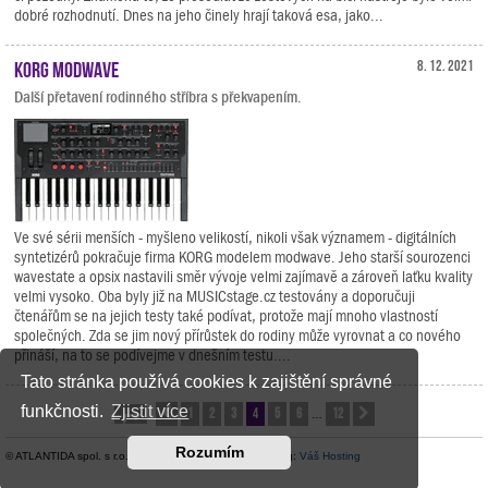
dobré rozhodnutí. Dnes na jeho činely hrají taková esa, jako...
KORG modwave
8. 12. 2021
Další přetavení rodinného stříbra s překvapením.
Ve své sérii menších - myšleno velikostí, nikoli však významem - digitálních
syntetizérů pokračuje firma KORG modelem modwave. Jeho starší sourozenci
wavestate a opsix nastavili směr vývoje velmi zajímavě a zároveň laťku kvality
velmi vysoko. Oba byly již na MUSICstage.cz testovány a doporučuji
čtenářům se na jejich testy také podívat, protože mají mnoho vlastností
společných. Zda se jim nový přírůstek do rodiny může vyrovnat a co nového
přináší, na to se podívejme v dnešním testu....
Tato stránka používá cookies k zajištění správné
funkčnosti.
Zjistit více
1
2
3
4
5
6
12
Stránka
Předchozí
4
z
12
Další
…
Rozumím
© ATLANTIDA spol. s r.o. |
Kontaktní údaje
| Hosting:
Váš Hosting