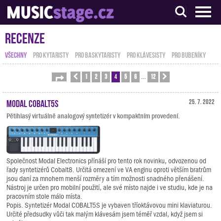
S muzikanty pro muzikanty
Recenze
VŠECHNY
PRO KYTARISTY
PRO BASKYTARISTY
PRO KLÁVESISTY
PRO BUBENÍKY
1
2
3
4
5
6
12
Stránka
Předchozí
4
z
12
Další
…
Modal COBALT5S
25. 7. 2022
Pětihlasý virtuálně analogový syntetizér v kompaktním provedení.
Společnost Modal Electronics přínáší pro tento rok novinku, odvozenou od
řady syntetizérů Cobalt8. Určitá omezení ve VA enginu oproti větším bratrům
jsou daní za mnohem menší rozměry a tím možnosti snadného přenášení.
Nástroj je určen pro mobilní použití, ale své místo najde i ve studiu, kde je na
pracovním stole málo místa.
Popis. Syntetizér Modal COBALT5S je vybaven tříoktávovou mini klaviaturou.
Určité předsudky vůči tak malým klávesám jsem téměř vzdal, když jsem si