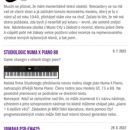
Musím se přiznat, že mám momentálně telecí období. Telecastery se na mě
valí ze všech stran a já začínám tomuto ikonickému modelu, který je tu s
námi už od roku 1949, přicházet stále více na chuť. Začalo to tím, že mě má
dcera požádala, zda bych jí neseřídil její kytaru – levné, ale solidně znějící
tele. Následovala zásilka z Music City s žádostí o recenzi, kterou právě čtete.
A vzápětí poté mě zlákaly velice pozitivní video recenze na nejmenovaného
výrobce levných kytarových klonů, a tak jsem...
Studiologic Numa X Piano 88
9. 7. 2022
Game changer v oblasti stage pian?
Italská firma Studiologic představila novou rodinu stage pian Numa X Piano,
nahrazující dřívější Numa Piano. Členy rodiny jsou modely GT, 73 a 88. Na
posledně jmenovaný se podíváme ve dnešním testu.
Koncepce. Když se zamyslíme nad tím, co může znamenat X v názvu nástroje,
vzhledem k jeho schopnostem nástroje ho klidně můžeme chápat jako „piano
+ X dalších věcí“. Základem je MIDI řídící klaviatura, která pomocí čtyř
programovatelných vrstev může řídit buď interní tónový generátor nebo...
Yamaha PSR-EW425
29. 6. 2022