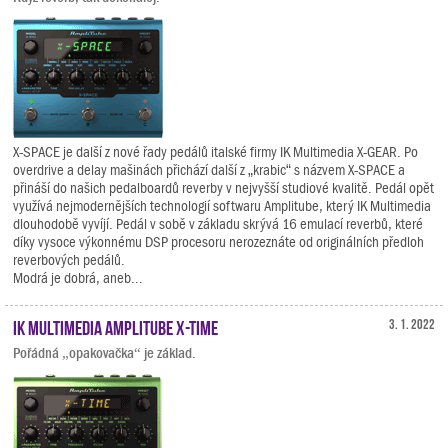
X-SPACE je další z nové řady pedálů italské firmy IK Multimedia X-GEAR. Po
overdrive a delay mašinách přichází další z „krabic“ s názvem X-SPACE a
přináší do našich pedalboardů reverby v nejvyšší studiové kvalitě. Pedál opět
využívá nejmodernějších technologií softwaru Amplitube, který IK Multimedia
dlouhodobě vyvíjí. Pedál v sobě v základu skrývá 16 emulací reverbů, které
díky vysoce výkonnému DSP procesoru nerozeznáte od originálních předloh
reverbových pedálů.
Modrá je dobrá, aneb...
IK Multimedia AmpliTube X-TIME
3. 1. 2022
Pořádná „opakovačka“ je základ.