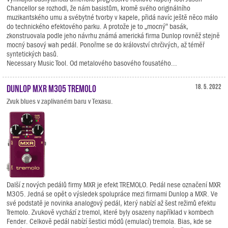
Chancellor se rozhodl, že nám basistům, kromě svého originálního
muzikantského umu a svébytné tvorby v kapele, přidá navíc ještě něco málo
do technického efektového parku. A protože je to „mocný“ basák,
zkonstruovala podle jeho návrhu známá americká firma Dunlop rovněž stejně
mocný basový wah pedál. Ponořme se do království chrčivých, až téměř
syntetických basů.
Necessary Music Tool. Od metalového basového fousatého...
Dunlop MXR M305 TREMOLO
18. 5. 2022
Zvuk blues v zaplivaném baru v Texasu.
Další z nových pedálů firmy MXR je efekt TREMOLO. Pedál nese označení MXR
M305. Jedná se opět o výsledek spolupráce mezi firmami Dunlop a MXR. Ve
své podstatě je novinka analogový pedál, který nabízí až šest režimů efektu
Tremolo. Zvukově vychází z tremol, které byly osazeny například v kombech
Fender. Celkově pedál nabízí šestici módů (emulací) tremola. Bias, kde se