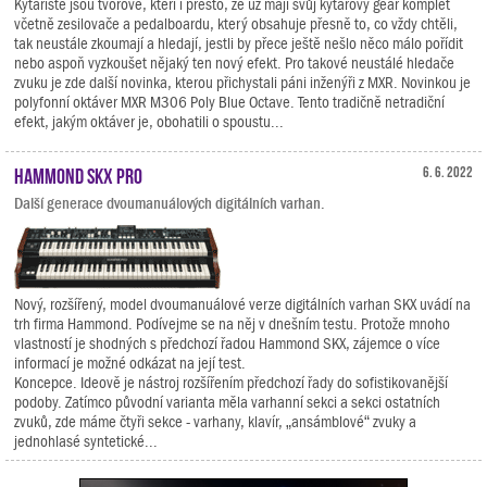
Kytaristé jsou tvorové, kteří i přesto, že už mají svůj kytarový gear komplet
včetně zesilovače a pedalboardu, který obsahuje přesně to, co vždy chtěli,
tak neustále zkoumají a hledají, jestli by přece ještě nešlo něco málo pořídit
nebo aspoň vyzkoušet nějaký ten nový efekt. Pro takové neustálé hledače
zvuku je zde další novinka, kterou přichystali páni inženýři z MXR. Novinkou je
polyfonní oktáver MXR M306 Poly Blue Octave. Tento tradičně netradiční
efekt, jakým oktáver je, obohatili o spoustu...
Hammond SKX PRO
6. 6. 2022
Další generace dvoumanuálových digitálních varhan.
Nový, rozšířený, model dvoumanuálové verze digitálních varhan SKX uvádí na
trh firma Hammond. Podívejme se na něj v dnešním testu. Protože mnoho
vlastností je shodných s předchozí řadou Hammond SKX, zájemce o více
informací je možné odkázat na její test.
Koncepce. Ideově je nástroj rozšířením předchozí řady do sofistikovanější
podoby. Zatímco původní varianta měla varhanní sekci a sekci ostatních
zvuků, zde máme čtyři sekce - varhany, klavír, „ansámblové“ zvuky a
jednohlasé syntetické...