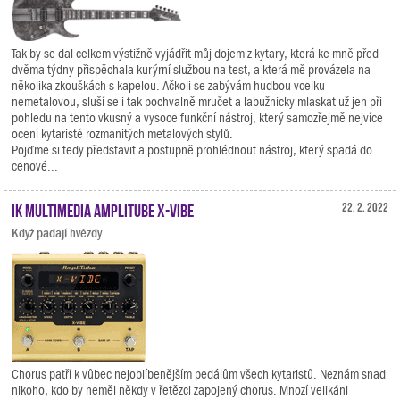
Tak by se dal celkem výstižně vyjádřit můj dojem z kytary, která ke mně před
dvěma týdny přispěchala kurýrní službou na test, a která mě provázela na
několika zkouškách s kapelou. Ačkoli se zabývám hudbou vcelku
nemetalovou, sluší se i tak pochvalně mručet a labužnicky mlaskat už jen při
pohledu na tento vkusný a vysoce funkční nástroj, který samozřejmě nejvíce
ocení kytaristé rozmanitých metalových stylů.
Pojďme si tedy představit a postupně prohlédnout nástroj, který spadá do
cenové...
IK Multimedia AmpliTube X-VIBE
22. 2. 2022
Když padají hvězdy.
Chorus patří k vůbec nejoblíbenějším pedálům všech kytaristů. Neznám snad
nikoho, kdo by neměl někdy v řetězci zapojený chorus. Mnozí velikáni