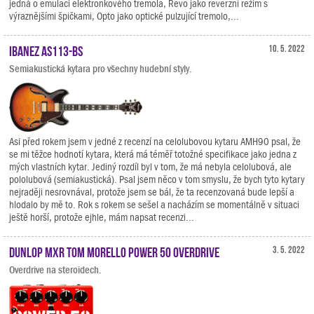
jedná o emulaci elektronkového tremola, Revo jako reverzní režim s
výraznějšími špičkami, Opto jako optické pulzující tremolo,...
Ibanez AS113-BS
10. 5. 2022
Semiakustická kytara pro všechny hudební styly.
Asi před rokem jsem v jedné z recenzí na celolubovou kytaru AMH90 psal, že
se mi těžce hodnotí kytara, která má téměř totožné specifikace jako jedna z
mých vlastních kytar. Jediný rozdíl byl v tom, že má nebyla celolubová, ale
pololubová (semiakustická). Psal jsem něco v tom smyslu, že bych tyto kytary
nejraději nesrovnával, protože jsem se bál, že ta recenzovaná bude lepší a
hlodalo by mě to. Rok s rokem se sešel a nacházím se momentálně v situaci
ještě horší, protože ejhle, mám napsat recenzi...
Dunlop MXR Tom Morello Power 50 Overdrive
3. 5. 2022
Overdrive na steroidech.