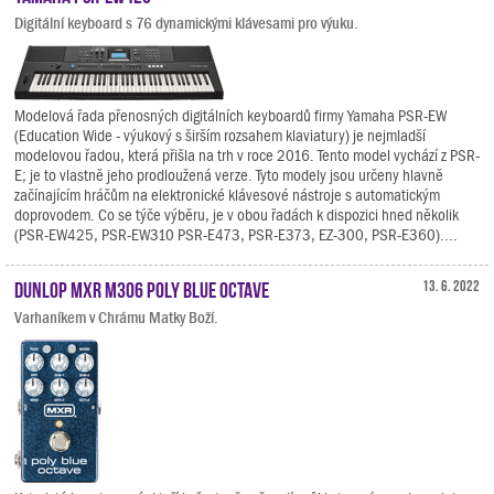
Digitální keyboard s 76 dynamickými klávesami pro výuku.
Modelová řada přenosných digitálních keyboardů firmy Yamaha PSR-EW
(Education Wide - výukový s širším rozsahem klaviatury) je nejmladší
modelovou řadou, která přišla na trh v roce 2016. Tento model vychází z PSR-
E; je to vlastně jeho prodloužená verze. Tyto modely jsou určeny hlavně
začínajícím hráčům na elektronické klávesové nástroje s automatickým
doprovodem. Co se týče výběru, je v obou řadách k dispozici hned několik
(PSR-EW425, PSR-EW310 PSR-E473, PSR-E373, EZ-300, PSR-E360)....
Dunlop MXR M306 Poly Blue Octave
13. 6. 2022
Varhaníkem v Chrámu Matky Boží.