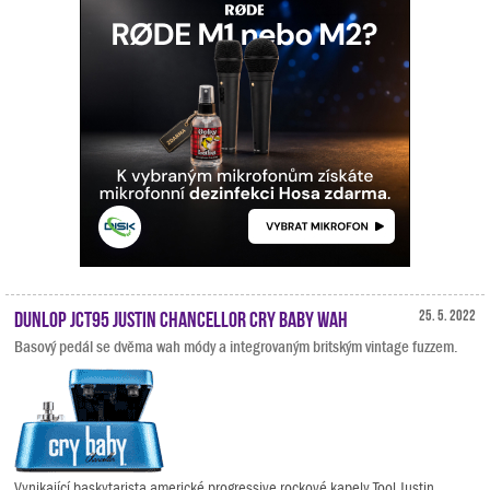
Dunlop JCT95 Justin Chancellor Cry Baby Wah
25. 5. 2022
Basový pedál se dvěma wah módy a integrovaným britským vintage fuzzem.
Vynikající baskytarista americké progressive rockové kapely Tool Justin