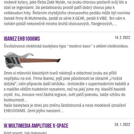
rockové kytary, jako třeba Zakk Wylde, na zvuku chorusu postavili svůj tón a
stali se legendami. Do pedalboardu prostě patří dobrý chorus jako k
velbloudovi hrby. Řešením chybějícího chorusového pedálu může být novinka
italské firmy IK Multimedia, pedál ze série X-GEAR, pedál X-VIBE. Ten vám k
nohám položí nekonečně mnoho druhů chorusových, flangerových,...
Ibanez EHB1006MS
14. 2. 2022
Šestistrunná elektrická baskytara typu “modern bass“ s aktivní elektronikou.
Dnes si milovníci klasických tvarů nástrojů a oldschool zvuku asi příliš
nepřijdou na své. Firma Ibanez, jejíž pole působnosti se obrazně „i hvězd
dotýká“, nám připravila další lahůdku - tentokráte v supermoderním kabátě a
s maličko větším hudebním rozsahem, než na jaký jsme my, klasičtí basisté
zvyklí. Inu, inovace není žádná legrace, svět patří pokroku, takže vzhůru do
budoucnosti...
Naše baskytara je dnes pro změnu šestistrunná a nese modelové označení
EHB1006MS. Zemí jejího narození...
IK Multimedia AmpliTube X-SPACE
24. 1. 2022
Když reverb, tak dokonalej.