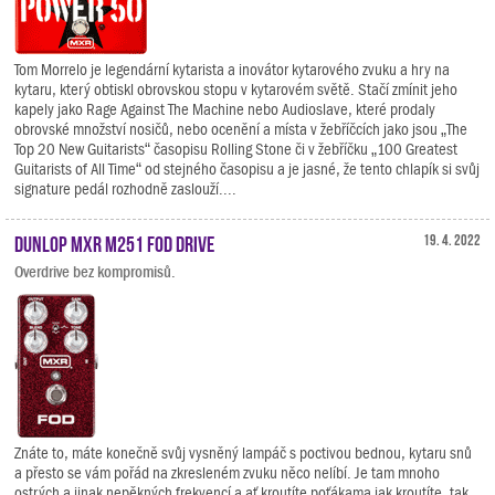
Tom Morrelo je legendární kytarista a inovátor kytarového zvuku a hry na
kytaru, který obtiskl obrovskou stopu v kytarovém světě. Stačí zmínit jeho
kapely jako Rage Against The Machine nebo Audioslave, které prodaly
obrovské množství nosičů, nebo ocenění a místa v žebříčcích jako jsou „The
Top 20 New Guitarists“ časopisu Rolling Stone či v žebříčku „100 Greatest
Guitarists of All Time“ od stejného časopisu a je jasné, že tento chlapík si svůj
signature pedál rozhodně zaslouží....
Dunlop MXR M251 FOD Drive
19. 4. 2022
Overdrive bez kompromisů.
Znáte to, máte konečně svůj vysněný lampáč s poctivou bednou, kytaru snů
a přesto se vám pořád na zkresleném zvuku něco nelíbí. Je tam mnoho
ostrých a jinak nepěkných frekvencí a ať kroutíte poťákama jak kroutíte, tak