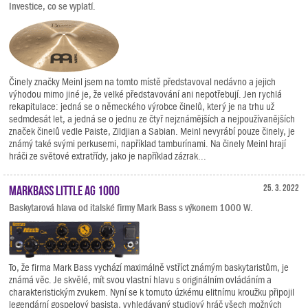
Investice, co se vyplatí.
Činely značky Meinl jsem na tomto místě představoval nedávno a jejich
výhodou mimo jiné je, že velké představování ani nepotřebují. Jen rychlá
rekapitulace: jedná se o německého výrobce činelů, který je na trhu už
sedmdesát let, a jedná se o jednu ze čtyř nejznámějších a nejpoužívanějších
značek činelů vedle Paiste, Zildjian a Sabian. Meinl nevyrábí pouze činely, je
známý také svými perkusemi, například tamburínami. Na činely Meinl hrají
hráči ze světové extratřídy, jako je například zázrak...
Markbass Little AG 1000
25. 3. 2022
Baskytarová hlava od italské firmy Mark Bass s výkonem 1000 W.
To, že firma Mark Bass vychází maximálně vstříct známým baskytaristům, je
známá věc. Je skvělé, mít svou vlastní hlavu s originálním ovládáním a
charakteristickým zvukem. Nyní se k tomuto úzkému elitnímu kroužku připojil
legendární gospelový basista, vyhledávaný studiový hráč všech možných