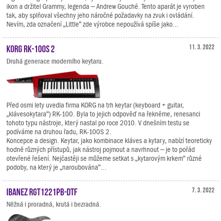
ikon a držitel Grammy, legenda – Andrew Gouché. Tento aparát je vyroben
tak, aby splňoval všechny jeho náročné požadavky na zvuk i ovládání.
Nevím, zda označení „Little“ zde výrobce nepoužívá spíše jako...
KORG RK-100S 2
11. 3. 2022
Druhá generace moderního keytaru.
Před osmi lety uvedla firma KORG na trh keytar (keyboard + guitar,
„klávesokytara“) RK-100. Byla to jejich odpověď na řekněme, renesanci
tohoto typu nástroje, který nastal po roce 2010. V dnešním testu se
podíváme na druhou řadu, RK-100S 2.
Koncepce a design. Keytar, jako kombinace kláves a kytary, nabízí teoreticky
hodně různých přístupů, jak nástroj pojmout a navrhnout – je to pořád
otevřené řešení. Nejčastěji se můžeme setkat s „kytarovým krkem“ různé
podoby, na který je „naroubována“...
Ibanez RGT1221PB-DTF
7. 3. 2022
Něžná i proradná, krutá i bezradná.