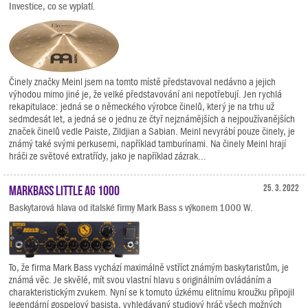
Investice, co se vyplatí.
Činely značky Meinl jsem na tomto místě představoval nedávno a jejich
výhodou mimo jiné je, že velké představování ani nepotřebují. Jen rychlá
rekapitulace: jedná se o německého výrobce činelů, který je na trhu už
sedmdesát let, a jedná se o jednu ze čtyř nejznámějších a nejpoužívanějších
značek činelů vedle Paiste, Zildjian a Sabian. Meinl nevyrábí pouze činely, je
známý také svými perkusemi, například tamburínami. Na činely Meinl hrají
hráči ze světové extratřídy, jako je například zázrak...
Markbass Little AG 1000
25. 3. 2022
Baskytarová hlava od italské firmy Mark Bass s výkonem 1000 W.
To, že firma Mark Bass vychází maximálně vstříct známým baskytaristům, je
známá věc. Je skvělé, mít svou vlastní hlavu s originálním ovládáním a
charakteristickým zvukem. Nyní se k tomuto úzkému elitnímu kroužku připojil
legendární gospelový basista, vyhledávaný studiový hráč všech možných