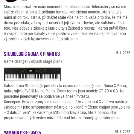
Musím se přiznat, že mám momentálně telecí období. Telecastery se na mě
valí ze všech stran a já začínám tomuto ikonickému modelu, který je tu s
námi už od roku 1949, přicházet stále více na chuť. Začalo to tím, že mě má
dcera požádala, zda bych jí neseřídil její kytaru – levné, ale solidně znějící
tele. Následovala zásilka z Music City s žádostí o recenzi, kterou právě čtete.
A vzápětí poté mě zlákaly velice pozitivní video recenze na nejmenovaného
výrobce levných kytarových klonů, a tak jsem...
Studiologic Numa X Piano 88
9. 7. 2022
Game changer v oblasti stage pian?
Italská firma Studiologic představila novou rodinu stage pian Numa X Piano,
nahrazující dřívější Numa Piano. Členy rodiny jsou modely GT, 73 a 88. Na
posledně jmenovaný se podíváme ve dnešním testu.
Koncepce. Když se zamyslíme nad tím, co může znamenat X v názvu nástroje,
vzhledem k jeho schopnostem nástroje ho klidně můžeme chápat jako „piano
+ X dalších věcí“. Základem je MIDI řídící klaviatura, která pomocí čtyř
programovatelných vrstev může řídit buď interní tónový generátor nebo...
Yamaha PSR-EW425
29. 6. 2022