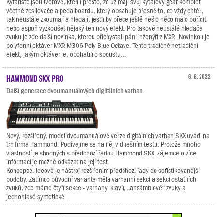
Kytaristé jsou tvorové, kteří i přesto, že už mají svůj kytarový gear komplet
včetně zesilovače a pedalboardu, který obsahuje přesně to, co vždy chtěli,
tak neustále zkoumají a hledají, jestli by přece ještě nešlo něco málo pořídit
nebo aspoň vyzkoušet nějaký ten nový efekt. Pro takové neustálé hledače
zvuku je zde další novinka, kterou přichystali páni inženýři z MXR. Novinkou je
polyfonní oktáver MXR M306 Poly Blue Octave. Tento tradičně netradiční
efekt, jakým oktáver je, obohatili o spoustu...
Hammond SKX PRO
6. 6. 2022
Další generace dvoumanuálových digitálních varhan.
Nový, rozšířený, model dvoumanuálové verze digitálních varhan SKX uvádí na
trh firma Hammond. Podívejme se na něj v dnešním testu. Protože mnoho
vlastností je shodných s předchozí řadou Hammond SKX, zájemce o více
informací je možné odkázat na její test.
Koncepce. Ideově je nástroj rozšířením předchozí řady do sofistikovanější
podoby. Zatímco původní varianta měla varhanní sekci a sekci ostatních
zvuků, zde máme čtyři sekce - varhany, klavír, „ansámblové“ zvuky a
jednohlasé syntetické...