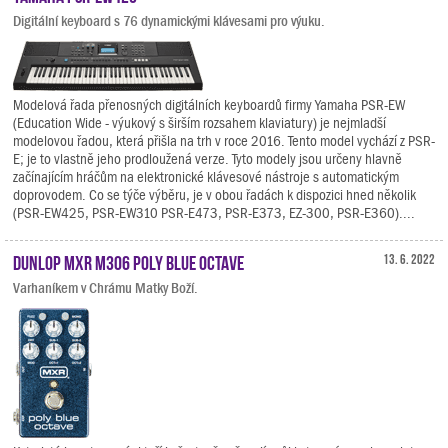
Digitální keyboard s 76 dynamickými klávesami pro výuku.
Modelová řada přenosných digitálních keyboardů firmy Yamaha PSR-EW
(Education Wide - výukový s širším rozsahem klaviatury) je nejmladší
modelovou řadou, která přišla na trh v roce 2016. Tento model vychází z PSR-
E; je to vlastně jeho prodloužená verze. Tyto modely jsou určeny hlavně
začínajícím hráčům na elektronické klávesové nástroje s automatickým
doprovodem. Co se týče výběru, je v obou řadách k dispozici hned několik
(PSR-EW425, PSR-EW310 PSR-E473, PSR-E373, EZ-300, PSR-E360)....
Dunlop MXR M306 Poly Blue Octave
13. 6. 2022
Varhaníkem v Chrámu Matky Boží.