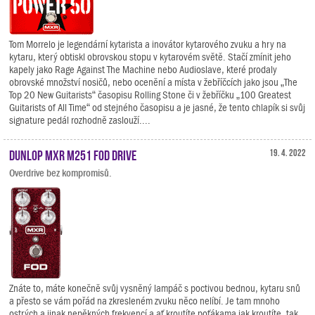
Tom Morrelo je legendární kytarista a inovátor kytarového zvuku a hry na
kytaru, který obtiskl obrovskou stopu v kytarovém světě. Stačí zmínit jeho
kapely jako Rage Against The Machine nebo Audioslave, které prodaly
obrovské množství nosičů, nebo ocenění a místa v žebříčcích jako jsou „The
Top 20 New Guitarists“ časopisu Rolling Stone či v žebříčku „100 Greatest
Guitarists of All Time“ od stejného časopisu a je jasné, že tento chlapík si svůj
signature pedál rozhodně zaslouží....
Dunlop MXR M251 FOD Drive
19. 4. 2022
Overdrive bez kompromisů.
Znáte to, máte konečně svůj vysněný lampáč s poctivou bednou, kytaru snů
a přesto se vám pořád na zkresleném zvuku něco nelíbí. Je tam mnoho
ostrých a jinak nepěkných frekvencí a ať kroutíte poťákama jak kroutíte, tak