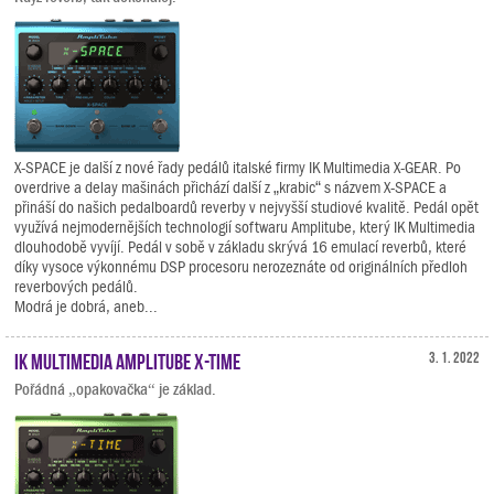
X-SPACE je další z nové řady pedálů italské firmy IK Multimedia X-GEAR. Po
overdrive a delay mašinách přichází další z „krabic“ s názvem X-SPACE a
přináší do našich pedalboardů reverby v nejvyšší studiové kvalitě. Pedál opět
využívá nejmodernějších technologií softwaru Amplitube, který IK Multimedia
dlouhodobě vyvíjí. Pedál v sobě v základu skrývá 16 emulací reverbů, které
díky vysoce výkonnému DSP procesoru nerozeznáte od originálních předloh
reverbových pedálů.
Modrá je dobrá, aneb...
IK Multimedia AmpliTube X-TIME
3. 1. 2022
Pořádná „opakovačka“ je základ.