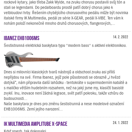
rockové kytary, jako třeba Zakk Wylde, na zvuku chorusu postavili svůj tón a
stali se legendami. Do pedalboardu prostě patří dobrý chorus jako k
velbloudovi hrby. Řešením chybějícího chorusového pedálu může být novinka
italské firmy IK Multimedia, pedál ze série X-GEAR, pedál X-VIBE. Ten vám k
nohám položí nekonečně mnoho druhů chorusových, flangerových,...
Ibanez EHB1006MS
14. 2. 2022
Šestistrunná elektrická baskytara typu “modern bass“ s aktivní elektronikou.
Dnes si milovníci klasických tvarů nástrojů a oldschool zvuku asi příliš
nepřijdou na své. Firma Ibanez, jejíž pole působnosti se obrazně „i hvězd
dotýká“, nám připravila další lahůdku - tentokráte v supermoderním kabátě a
s maličko větším hudebním rozsahem, než na jaký jsme my, klasičtí basisté
zvyklí. Inu, inovace není žádná legrace, svět patří pokroku, takže vzhůru do
budoucnosti...
Naše baskytara je dnes pro změnu šestistrunná a nese modelové označení
EHB1006MS. Zemí jejího narození...
IK Multimedia AmpliTube X-SPACE
24. 1. 2022
Když reverb, tak dokonalej.