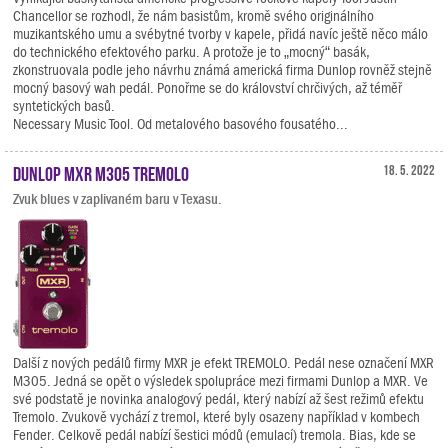
Chancellor se rozhodl, že nám basistům, kromě svého originálního
muzikantského umu a svébytné tvorby v kapele, přidá navíc ještě něco málo
do technického efektového parku. A protože je to „mocný“ basák,
zkonstruovala podle jeho návrhu známá americká firma Dunlop rovněž stejně
mocný basový wah pedál. Ponořme se do království chrčivých, až téměř
syntetických basů.
Necessary Music Tool. Od metalového basového fousatého...
Dunlop MXR M305 TREMOLO
18. 5. 2022
Zvuk blues v zaplivaném baru v Texasu.
Další z nových pedálů firmy MXR je efekt TREMOLO. Pedál nese označení MXR
M305. Jedná se opět o výsledek spolupráce mezi firmami Dunlop a MXR. Ve
své podstatě je novinka analogový pedál, který nabízí až šest režimů efektu
Tremolo. Zvukově vychází z tremol, které byly osazeny například v kombech
Fender. Celkově pedál nabízí šestici módů (emulací) tremola. Bias, kde se