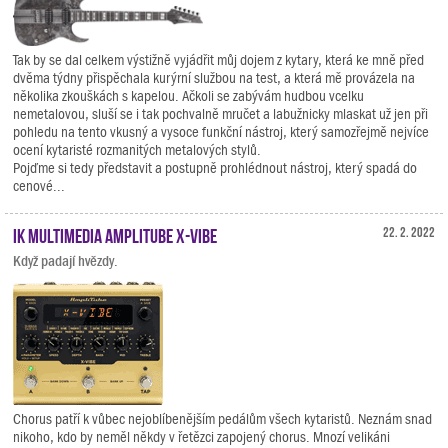
Tak by se dal celkem výstižně vyjádřit můj dojem z kytary, která ke mně před
dvěma týdny přispěchala kurýrní službou na test, a která mě provázela na
několika zkouškách s kapelou. Ačkoli se zabývám hudbou vcelku
nemetalovou, sluší se i tak pochvalně mručet a labužnicky mlaskat už jen při
pohledu na tento vkusný a vysoce funkční nástroj, který samozřejmě nejvíce
ocení kytaristé rozmanitých metalových stylů.
Pojďme si tedy představit a postupně prohlédnout nástroj, který spadá do
cenové...
IK Multimedia AmpliTube X-VIBE
22. 2. 2022
Když padají hvězdy.
Chorus patří k vůbec nejoblíbenějším pedálům všech kytaristů. Neznám snad
nikoho, kdo by neměl někdy v řetězci zapojený chorus. Mnozí velikáni