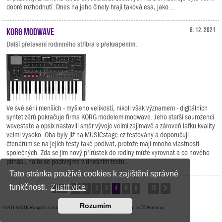
dobré rozhodnutí. Dnes na jeho činely hrají taková esa, jako...
KORG modwave
8. 12. 2021
Další přetavení rodinného stříbra s překvapením.
Ve své sérii menších - myšleno velikostí, nikoli však významem - digitálních
syntetizérů pokračuje firma KORG modelem modwave. Jeho starší sourozenci
wavestate a opsix nastavili směr vývoje velmi zajímavě a zároveň laťku kvality
velmi vysoko. Oba byly již na MUSICstage.cz testovány a doporučuji
čtenářům se na jejich testy také podívat, protože mají mnoho vlastností
společných. Zda se jim nový přírůstek do rodiny může vyrovnat a co nového
přináší, na to se podívejme v dnešním testu....
Tato stránka používá cookies k zajištění správné
funkčnosti.
Zjistit více
1
2
3
4
5
6
12
Stránka
Předchozí
4
z
12
Další
…
Rozumím
© ATLANTIDA spol. s r.o. |
Kontaktní údaje
| Hosting:
Váš Hosting