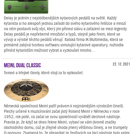
Delay je jedním z nejoblíbenějších kytarových pedálů na světě. Každý
kytarista si ho alespoň jednou zařadil do svého kytarového řetězce a mnozí
na něm postavili svůj styl, který jim přinesl slávu a zařazení se mezi legendy.
Delay pedálů je nepřeberné množství a typů, stejně jako firem, které se
vývoji a výrobě těchto pedálů věnují. Italská firma IK Multimedia, která se
primárně zabývá tvorbou softwaru simulující kytarové aparatury, rozhodla
přinést kytaristům možnost vybrat a vyzkoušet mnoho...
Meinl Dual Classic
22. 12. 2021
Temné a hřejivé činely, které stojí za to vyzkoušet.
Německá společnost Meinl patří právem k nejznámějším výrobcům činelů.
Plechy určené k muzicírování začal jistý Roland Meinl v Německu v roce
1952, rok poté, co začal se svou společností vyrábět dechové nástroje.
Pravda je, že když se dnes řekne Meinl, vybaví se vám (kromě značky
obchodního domu, což je zřejmě shoda jmen) většinou činely, a ne trumpety
či pozouny. Znamená to, že přesedlat ze žesťových na bicí nástroje bylo velmi