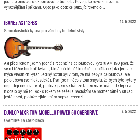
jedná o emulaci elektronkového tremola, Revo jako reverzní režim s
výraznějšími špičkami, Opto jako optické pulzující tremolo,...
Ibanez AS113-BS
10. 5. 2022
Semiakustická kytara pro všechny hudební styly.
Asi před rokem jsem v jedné z recenzí na celolubovou kytaru AMH90 psal, že
se mi těžce hodnotí kytara, která má téměř totožné specifikace jako jedna z
mých vlastních kytar. Jediný rozdíl byl v tom, že má nebyla celolubová, ale
pololubová (semiakustická). Psal jsem něco v tom smyslu, že bych tyto kytary
nejraději nesrovnával, protože jsem se bál, že ta recenzovaná bude lepší a
hlodalo by mě to. Rok s rokem se sešel a nacházím se momentálně v situaci
ještě horší, protože ejhle, mám napsat recenzi...
Dunlop MXR Tom Morello Power 50 Overdrive
3. 5. 2022
Overdrive na steroidech.