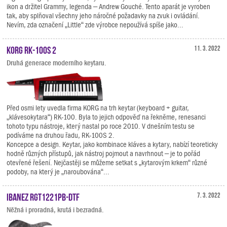
ikon a držitel Grammy, legenda – Andrew Gouché. Tento aparát je vyroben
tak, aby splňoval všechny jeho náročné požadavky na zvuk i ovládání.
Nevím, zda označení „Little“ zde výrobce nepoužívá spíše jako...
KORG RK-100S 2
11. 3. 2022
Druhá generace moderního keytaru.
Před osmi lety uvedla firma KORG na trh keytar (keyboard + guitar,
„klávesokytara“) RK-100. Byla to jejich odpověď na řekněme, renesanci
tohoto typu nástroje, který nastal po roce 2010. V dnešním testu se
podíváme na druhou řadu, RK-100S 2.
Koncepce a design. Keytar, jako kombinace kláves a kytary, nabízí teoreticky
hodně různých přístupů, jak nástroj pojmout a navrhnout – je to pořád
otevřené řešení. Nejčastěji se můžeme setkat s „kytarovým krkem“ různé
podoby, na který je „naroubována“...
Ibanez RGT1221PB-DTF
7. 3. 2022
Něžná i proradná, krutá i bezradná.