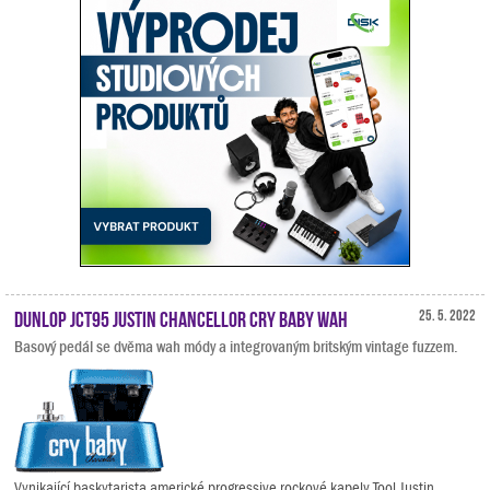
Dunlop JCT95 Justin Chancellor Cry Baby Wah
25. 5. 2022
Basový pedál se dvěma wah módy a integrovaným britským vintage fuzzem.
Vynikající baskytarista americké progressive rockové kapely Tool Justin