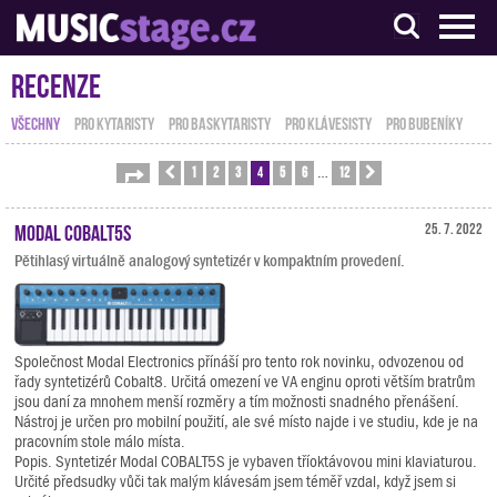
S muzikanty pro muzikanty
Recenze
VŠECHNY
PRO KYTARISTY
PRO BASKYTARISTY
PRO KLÁVESISTY
PRO BUBENÍKY
1
2
3
4
5
6
12
Stránka
Předchozí
4
z
12
Další
…
Modal COBALT5S
25. 7. 2022
Pětihlasý virtuálně analogový syntetizér v kompaktním provedení.
Společnost Modal Electronics přínáší pro tento rok novinku, odvozenou od
řady syntetizérů Cobalt8. Určitá omezení ve VA enginu oproti větším bratrům
jsou daní za mnohem menší rozměry a tím možnosti snadného přenášení.
Nástroj je určen pro mobilní použití, ale své místo najde i ve studiu, kde je na
pracovním stole málo místa.
Popis. Syntetizér Modal COBALT5S je vybaven tříoktávovou mini klaviaturou.
Určité předsudky vůči tak malým klávesám jsem téměř vzdal, když jsem si