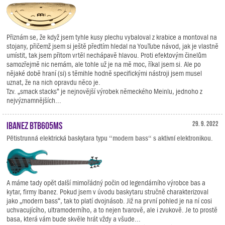
Přiznám se, že když jsem tyhle kusy plechu vybaloval z krabice a montoval na
stojany, přičemž jsem si ještě předtím hledal na YouTube návod, jak je vlastně
umístit, tak jsem přitom vrtěl nechápavě hlavou. Proti efektovým činelům
samozřejmě nic nemám, ale tohle už je na mě moc, říkal jsem si. Ale po
nějaké době hraní (si) s těmihle hodně specifickými nástroji jsem musel
uznat, že na nich opravdu něco je.
Tzv. „smack stacks“ je nejnovější výrobek německého Meinlu, jednoho z
nejvýznamnějších...
Ibanez BTB605MS
29. 9. 2022
Pětistrunná elektrická baskytara typu “modern bass“ s aktivní elektronikou.
A máme tady opět další mimořádný počin od legendárního výrobce bas a
kytar, firmy Ibanez. Pokud jsem v úvodu baskytaru stručně charakterizoval
jako „modern bass“, tak to platí dvojnásob. Již na první pohled je na ní cosi
uchvacujícího, ultramoderního, a to nejen tvarově, ale i zvukově. Je to prostě
basa, která vám bude skvěle hrát vždy a všude...