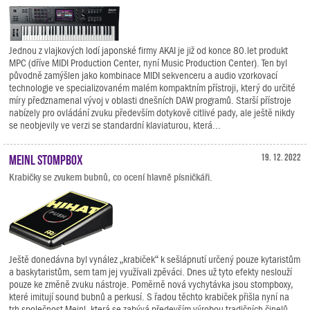
Jednou z vlajkových lodí japonské firmy AKAI je již od konce 80.let produkt
MPC (dříve MIDI Production Center, nyní Music Production Center). Ten byl
původně zamýšlen jako kombinace MIDI sekvenceru a audio vzorkovací
technologie ve specializovaném malém kompaktním přístroji, který do určité
míry předznamenal vývoj v oblasti dnešních DAW programů. Starší přístroje
nabízely pro ovládání zvuku především dotykově citlivé pady, ale ještě nikdy
se neobjevily ve verzi se standardní klaviaturou, která...
Meinl Stompbox
19. 12. 2022
Krabičky se zvukem bubnů, co ocení hlavně písničkáři.
Ještě donedávna byl vynález „krabiček“ k sešlápnutí určený pouze kytaristům
a baskytaristům, sem tam jej využívali zpěváci. Dnes už tyto efekty neslouží
pouze ke změně zvuku nástroje. Poměrně nová vychytávka jsou stompboxy,
které imitují sound bubnů a perkusí. S řadou těchto krabiček přišla nyní na
trh společnost Meinl, která se zabývá především výrobou tradičních činelů.