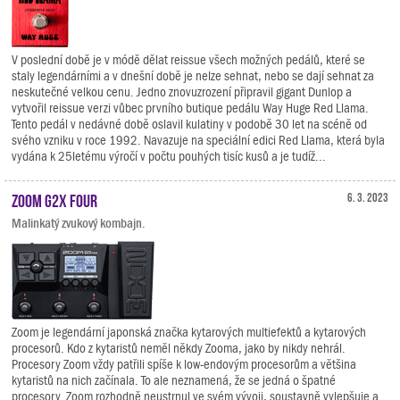
V poslední době je v módě dělat reissue všech možných pedálů, které se
staly legendárními a v dnešní době je nelze sehnat, nebo se dají sehnat za
neskutečné velkou cenu. Jedno znovuzrození připravil gigant Dunlop a
vytvořil reissue verzi vůbec prvního butique pedálu Way Huge Red Llama.
Tento pedál v nedávné době oslavil kulatiny v podobě 30 let na scéně od
svého vzniku v roce 1992. Navazuje na speciální edici Red Llama, která byla
vydána k 25letému výročí v počtu pouhých tisíc kusů a je tudíž...
Zoom G2X FOUR
6. 3. 2023
Malinkatý zvukový kombajn.
Zoom je legendární japonská značka kytarových multiefektů a kytarových
procesorů. Kdo z kytaristů neměl někdy Zooma, jako by nikdy nehrál.
Procesory Zoom vždy patřili spíše k low-endovým procesorům a většina
kytaristů na nich začínala. To ale neznamená, že se jedná o špatné
procesory. Zoom rozhodně neustrnul ve svém vývoji, soustavně vylepšuje a