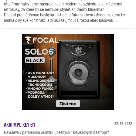
této firmy nalezneme nástroje nejen moderního vzhledu, ale i nádherné
retrokusy, za které by se nemusel stydět ani žádný bluesman.
Dnes si prohlédneme baskytaru s trochu futuristickým vzhledem, která by
mohla díky své konstrukci a zvuku zaujmout širokou obec basovou....
AKAI MPC Key 61
22. 12. 2022
Návštěva v paralelním vesmíru „běžných“ klávesových nástrojů?