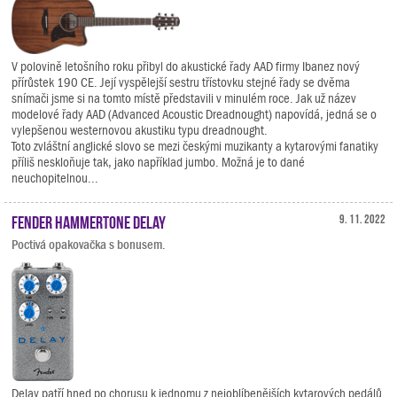
V polovině letošního roku přibyl do akustické řady AAD firmy Ibanez nový
přírůstek 190 CE. Její vyspělejší sestru třístovku stejné řady se dvěma
snímači jsme si na tomto místě představili v minulém roce. Jak už název
modelové řady AAD (Advanced Acoustic Dreadnought) napovídá, jedná se o
vylepšenou westernovou akustiku typu dreadnought.
Toto zvláštní anglické slovo se mezi českými muzikanty a kytarovými fanatiky
příliš neskloňuje tak, jako například jumbo. Možná je to dané
neuchopitelnou...
Fender Hammertone Delay
9. 11. 2022
Poctivá opakovačka s bonusem.
Delay patří hned po chorusu k jednomu z nejoblíbenějších kytarových pedálů.