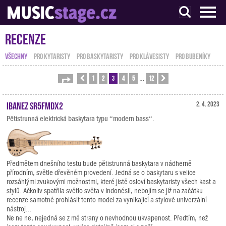
S muzikanty pro muzikanty
Recenze
VŠECHNY
PRO KYTARISTY
PRO BASKYTARISTY
PRO KLÁVESISTY
PRO BUBENÍKY
1
2
3
4
5
12
Stránka
Předchozí
3
z
12
Další
…
Ibanez SR5FMDX2
2. 4. 2023
Pětistrunná elektrická baskytara typu “modern bass“.
Předmětem dnešního testu bude pětistrunná baskytara v nádherně
přírodním, světle dřevěném provedení. Jedná se o baskytaru s velice
rozsáhlými zvukovými možnostmi, které jistě osloví baskytaristy všech kast a
stylů. Ačkoliv spatřila světlo světa v Indonésii, nebojím se již na začátku
recenze samotné prohlásit tento model za vynikající a stylově univerzální
nástroj...
Ne ne ne, nejedná se z mé strany o nevhodnou ukvapenost. Předtím, než