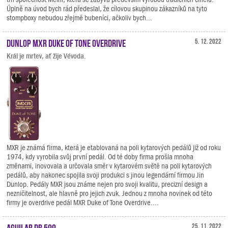
Úplně na úvod bych rád předeslal, že cílovou skupinou zákazníků na tyto
stompboxy nebudou zřejmě bubeníci, ačkoliv bych...
Dunlop MXR Duke of Tone Overdrive
5. 12. 2022
Král je mrtev, ať žije Vévoda.
MXR je známá firma, která je etablovaná na poli kytarových pedálů již od roku
1974, kdy vyrobila svůj první pedál. Od té doby firma prošla mnoha
změnami, inovovala a určovala směr v kytarovém světě na poli kytarových
pedálů, aby nakonec spojila svoji produkci s jinou legendární firmou Jin
Dunlop. Pedály MXR jsou známe nejen pro svoji kvalitu, precizní design a
nezničitelnost, ale hlavně pro jejich zvuk. Jednou z mnoha novinek od této
firmy je overdrive pedál MXR Duke of Tone Overdrive....
Aguilar DB 599
25. 11. 2022