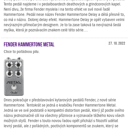
Tento pedál najdeme i v pedalboardech deathových a grindcorových kapel.
Není divu, že firma Fender myslela i na tento efekt ve své nové řadě
Hammertone. Pedál nese název Fender Hammertone Delay a dělá přesně to,
co má v názvu. Dobrej delay efekt. Hammertone Delay je opět vybaven velmi
nevýrazným přímočarým designem. Je to ta zase taková ta nevýrazná šedá
myška, která je poznávacím znakem celé této série....
Fender Hammertone Metal
27. 10. 2022
Chce to pořádnou pilu.
Dnes pokračuje v představování kytarových pedálů Fender, z nové série
Hammertone. Tentokrát se jedná o krabičku Fender Hammertone Metal.
Jedná se ve své podstatě o kompaktní distortion pedál, který již podle svého
názvu jednoznačně cílí na všechny příznivce a vyznavače těžkého kovu všech
možných stylů. Fender s touto novou řadou opět přichází s filozofií udělat
levný pedál, ale z pořádných, poctivých komponentů se zvukem, který se