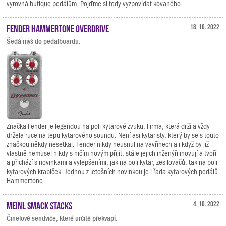
vyrovná butique pedálům. Pojďme si tedy vyzpovídat kovaného...
Fender Hammertone Overdrive
18. 10. 2022
Šedá myš do pedalboardu.
Značka Fender je legendou na poli kytarové zvuku. Firma, která drží a vždy
držela ruce na tepu kytarového soundu. Není asi kytaristy, který by se s touto
značkou někdy nesetkal. Fender nikdy neusnul na vavřínech a i když by již
vlastně nemusel nikdy s ničím novým přijít, stále jejich inženýři inovují a tvoří
a přichází s novinkami a vylepšeními, jak na poli kytar, zesilovačů, tak na poli
kytarových krabiček. Jednou z letošních novinkou je i řada kytarových pedálů
Hammertone....
Meinl Smack Stacks
4. 10. 2022
Činelové sendviče, které určitě překvapí.