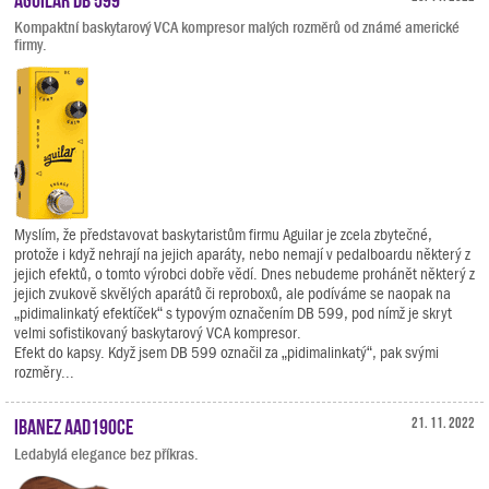
Kompaktní baskytarový VCA kompresor malých rozměrů od známé americké
firmy.
Myslím, že představovat baskytaristům firmu Aguilar je zcela zbytečné,
protože i když nehrají na jejich aparáty, nebo nemají v pedalboardu některý z
jejich efektů, o tomto výrobci dobře vědí. Dnes nebudeme prohánět některý z
jejich zvukově skvělých aparátů či reproboxů, ale podíváme se naopak na
„pidimalinkatý efektíček“ s typovým označením DB 599, pod nímž je skryt
velmi sofistikovaný baskytarový VCA kompresor.
Efekt do kapsy. Když jsem DB 599 označil za „pidimalinkatý“, pak svými
rozměry...
Ibanez AAD190CE
21. 11. 2022
Ledabylá elegance bez příkras.