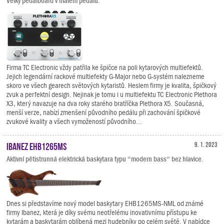
Velký pedalboard v malém pedálu.
Firma TC Electronic vždy patřila ke špičce na poli kytarových multiefektů.
Jejich legendární rackové multiefekty G-Major nebo G-systém nalezneme
skoro ve všech gearech světových kytaristů. Heslem firmy je kvalita, špičkový
zvuk a perfektní design. Nejinak je tomu i u multiefektu TC Electronic Plethora
X3, který navazuje na dva roky starého bratříčka Plethora X5. Současná,
menší verze, nabízí zmenšení původního pedálu při zachování špičkové
zvukové kvality a všech vymožeností původního...
Ibanez EHB1265MS
9. 1. 2023
Aktivní pětistrunná elektrická baskytara typu “modern bass“ bez hlavice.
Dnes si představíme nový model baskytary EHB1265MS-NML od známé
firmy Ibanez, která je díky svému neotřelému inovativnímu přístupu ke
kytarám a baskytarám oblíbená mezi hudebníky po celém světě. V nabídce