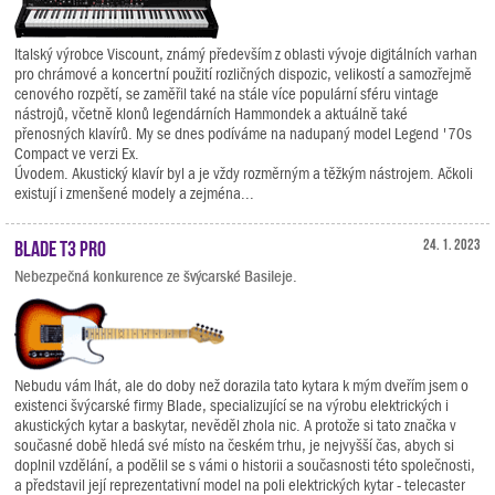
Italský výrobce Viscount, známý především z oblasti vývoje digitálních varhan
pro chrámové a koncertní použití rozličných dispozic, velikostí a samozřejmě
cenového rozpětí, se zaměřil také na stále více populární sféru vintage
nástrojů, včetně klonů legendárních Hammondek a aktuálně také
přenosných klavírů. My se dnes podíváme na nadupaný model Legend '70s
Compact ve verzi Ex.
Úvodem. Akustický klavír byl a je vždy rozměrným a těžkým nástrojem. Ačkoli
existují i zmenšené modely a zejména...
Blade T3 Pro
24. 1. 2023
Nebezpečná konkurence ze švýcarské Basileje.
Nebudu vám lhát, ale do doby než dorazila tato kytara k mým dveřím jsem o
existenci švýcarské firmy Blade, specializující se na výrobu elektrických i
akustických kytar a baskytar, nevěděl zhola nic. A protože si tato značka v
současné době hledá své místo na českém trhu, je nejvyšší čas, abych si
doplnil vzdělání, a podělil se s vámi o historii a současnosti této společnosti,
a představil její reprezentativní model na poli elektrických kytar - telecaster