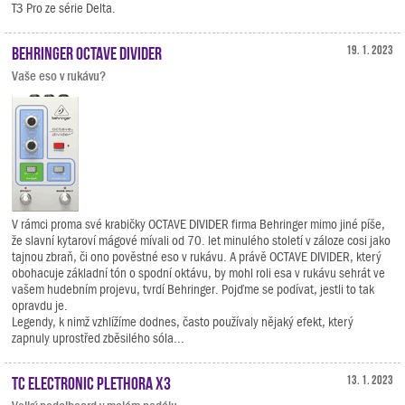
T3 Pro ze série Delta.
Behringer OCTAVE DIVIDER
19. 1. 2023
Vaše eso v rukávu?
V rámci proma své krabičky OCTAVE DIVIDER firma Behringer mimo jiné píše,
že slavní kytaroví mágové mívali od 70. let minulého století v záloze cosi jako
tajnou zbraň, či ono pověstné eso v rukávu. A právě OCTAVE DIVIDER, který
obohacuje základní tón o spodní oktávu, by mohl roli esa v rukávu sehrát ve
vašem hudebním projevu, tvrdí Behringer. Pojďme se podívat, jestli to tak
opravdu je.
Legendy, k nimž vzhlížíme dodnes, často používaly nějaký efekt, který
zapnuly uprostřed zběsilého sóla...
TC Electronic Plethora X3
13. 1. 2023