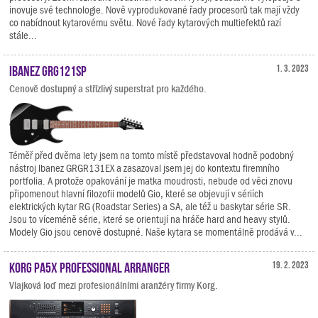
inovuje své technologie. Nově vyprodukované řady procesorů tak mají vždy
co nabídnout kytarovému světu. Nové řady kytarových multiefektů razí
stále...
Ibanez GRG121SP
1. 3. 2023
Cenově dostupný a střízlivý superstrat pro každého.
Téměř před dvěma lety jsem na tomto místě představoval hodně podobný
nástroj Ibanez GRGR131EX a zasazoval jsem jej do kontextu firemního
portfolia. A protože opakování je matka moudrosti, nebude od věci znovu
připomenout hlavní filozofii modelů Gio, které se objevují v sériích
elektrických kytar RG (Roadstar Series) a SA, ale též u baskytar série SR.
Jsou to víceméně série, které se orientují na hráče hard and heavy stylů.
Modely Gio jsou cenově dostupné. Naše kytara se momentálně prodává v...
KORG Pa5X Professional Arranger
19. 2. 2023
Vlajková loď mezi profesionálními aranžéry firmy Korg.