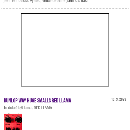
jsem tento soud vynesl, velice detailně jsem si s naší...
Dunlop Way Huge Smalls Red Llama
13. 3. 2023
Je dobré být lama, RED LLAMA.