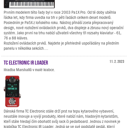
Prvním modelem této řady byl v roce 2003 Pa1X Pro. Od té doby uběhla
řádka let, kdy firma uvedla na trh v pěti řadách celkem deset modelů.
Posledním je Pa5X z loňského roku. Nástroj přináší zcela přepracovaný
design, nové rozložení ovládacích prvků, dva displeje a zbrusu nový operační
systém. Jako první na trhu nabízí uživateli všechny tři rozsahy klaviatur - 61,
76 a 88 kláves.
Rozložení ovládacích prvků. Najdete je přehledně uspořádány na předním
panelu v několika sekcích....
TC Electronic IR Loader
11. 2. 2023
Hradba Marshallů v malé krabce.
Dánská firma TC Electronic stále drží prst na tepu kytarového vybavení,
neustále inovuje a vyvíjí produkty, které nabízí nám, hladovým kytaristům,
kteří stále hledají čím obohatit svůj rack či pedalboard. Jednou z novinek je
krabička TC Electronic IR Loader. Jedná se ve své podstatě pedál, který