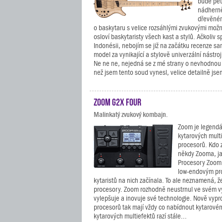
bude pět
nádherně
dřevěném
o baskytaru s velice rozsáhlými zvukovými možno
osloví baskytaristy všech kast a stylů. Ačkoliv s
Indonésii, nebojím se již na začátku recenze sa
model za vynikající a stylově univerzální nástroj
Ne ne ne, nejedná se z mé strany o nevhodnou
než jsem tento soud vynesl, velice detailně jsem
Zoom G2X FOUR
Malinkatý zvukový kombajn.
Zoom je legendá
kytarových mult
procesorů. Kdo z
někdy Zooma, ja
Procesory Zoom v
low-endovým pr
kytaristů na nich začínala. To ale neznamená, ž
procesory. Zoom rozhodně neustrnul ve svém v
vylepšuje a inovuje své technologie. Nově vyp
procesorů tak mají vždy co nabídnout kytarové
kytarových multiefektů razí stále...