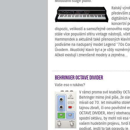
Modulární stage piano.
Italský výr
především z
digitálních
koncertní po
dispozic, velikostí a samozřejmě cenového rozpě
stále více populární sféru vintage nástrojů, vč
Hammondek a aktuálně také přenosných klavír
podíváme na nadupaný model Legend '70s Comp
Úvodem. Akustický klavír byl a je vždy rozměrn
Ačkoli existují i zmenšené modely a zejména...
Behringer OCTAVE DIVIDER
Vaše eso v rukávu?
V rámci proma své krabičky OCT
Behringer mimo jiné píše, že sl
mívali od 70. let minulého stolet
tajnou zbraň, či ono pověstné e
OCTAVE DIVIDER, který obohacuj
spodní oktávu, by mohl roli esa 
vašem hudebním projevu, tvrdí 
podívat, jestli to tak opravdu je.