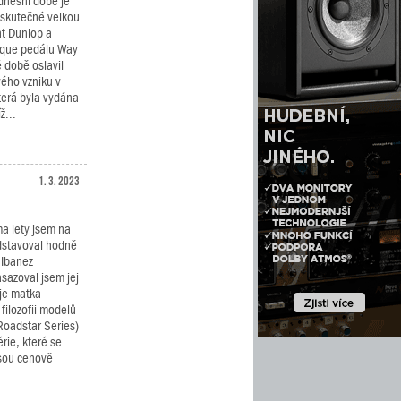
 dnešní době je
eskutečné velkou
nt Dunlop a
tique pedálu Way
 době oslavil
vého vzniku v
terá byla vydána
ž...
1. 3. 2023
a lety jsem na
dstavoval hodně
 Ibanez
azoval jsem jej
 je matka
filozofii modelů
(Roadstar Series)
rie, které se
jsou cenově