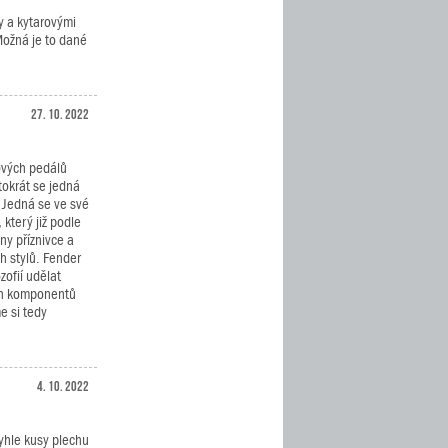
y a kytarovými
 Možná je to dané
27. 10. 2022
ových pedálů
tokrát se jedná
 Jedná se ve své
který již podle
ny příznivce a
 stylů. Fender
zofií udělat
ých komponentů
e si tedy
4. 10. 2022
tyhle kusy plechu