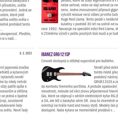
pedálů, které se staly legendárními a v
istrunná baskytara v
nelze sehnat, nebo se dají sehnat za n
 přírodním, světle
cenu. Jedno znovuzrození připravil giga
 provedení. Jedná se
vytvořil reissue verzi vůbec prvního bu
stmi, které jistě
Huge Red Llama. Tento pedál v nedávné
patřila světlo světa v
kulatiny v podobě 30 let na scéně od s
motné prohlásit tento
roce 1992. Navazuje na speciální edici Red Llama, k
...
k 25letému výročí v počtu pouhých tisíc kusů a je tudí
 ukvapenost. Předtím,
 si s naší...
6. 3. 2023
Ibanez GRG121SP
Cenově dostupný a střízlivý superstrat pro každého.
rní japonská značka
Téměř před dvěm
iefektů a kytarových
tomto místě pře
 kytaristů neměl
podobný nástroj
ko by nikdy nehrál.
GRGR131EX a zas
ždy patřili spíše k
do kontextu firemního portfolia. A protože opakování
ocesorům a většina
moudrosti, nebude od věci znovu připomenout hlavní 
e se jedná o špatné
Gio, které se objevují v sériích elektrických kytar RG 
ývoji, soustavně
a SA, ale též u baskytar série SR. Jsou to víceméně sé
rodukované řady
orientují na hráče hard and heavy stylů. Modely Gio 
mu světu. Nové řady
dostupné. Naše kytara se momentálně prodává v...