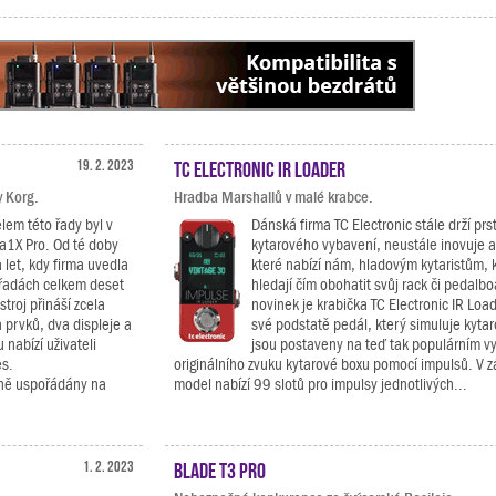
19. 2. 2023
TC Electronic IR Loader
y Korg.
Hradba Marshallů v malé krabce.
em této řady byl v
Dánská firma TC Electronic stále drží prs
a1X Pro. Od té doby
kytarového vybavení, neustále inovuje a 
 let, kdy firma uvedla
které nabízí nám, hladovým kytaristům, k
i řadách celkem deset
hledají čím obohatit svůj rack či pedalb
troj přináší zcela
novinek je krabička TC Electronic IR Loa
 prvků, dva displeje a
své podstatě pedál, který simuluje kytar
 nabízí uživateli
jsou postaveny na teď tak populárním vy
es.
originálního zvuku kytarové boxu pomocí impulsů. V z
dně uspořádány na
model nabízí 99 slotů pro impulsy jednotlivých...
1. 2. 2023
Blade T3 Pro