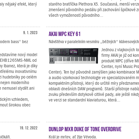
ly nějaký efekt, který
starého bratříčka Plethora X5. Současná, menší verze
zmenšení původního pedálu při zachování špičkové zv
všech vymožeností původního...
9. 1. 2023
AKAI MPC Key 61
“modern bass“ bez
Návštěva v paralelním vesmíru „běžných“ klávesových
Jednou z vlajkových l
ředstavíme nový model
firmy AKAI je již od ko
y EHB1265MS-NML od
produkt MPC (dříve MI
y Ibanez, která je díky
Center, nyní Music Pr
třelému inovativnímu
Center). Ten byl původně zamýšlen jako kombinace M
zi hudebníky po celém
a audio vzorkovací technologie ve specializovaném 
e nejen moderního
kompaktním přístroji, který do určité míry předznamen
se nemusel stydět ani
oblasti dnešních DAW programů. Starší přístroje nabí
zvuku především dotykově citlivé pady, ale ještě nikd
stickým vzhledem,
ve verzi se standardní klaviaturou, která...
jmout širokou obec
19. 12. 2022
Dunlop MXR Duke of Tone Overdrive
ičkáři.
Král je mrtev, ať žije Vévoda.