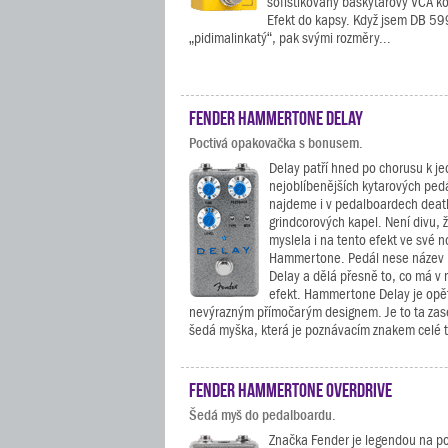
sofistikovaný baskytarový VCA k
Efekt do kapsy. Když jsem DB 599
„pidimalinkatý“, pak svými rozměry...
Fender Hammertone Delay
Poctivá opakovačka s bonusem.
Delay patří hned po chorusu k j
nejoblíbenějších kytarových ped
najdeme i v pedalboardech deat
grindcorových kapel. Není divu, 
myslela i na tento efekt ve své 
Hammertone. Pedál nese název
Delay a dělá přesně to, co má v 
efekt. Hammertone Delay je opě
nevýrazným přímočarým designem. Je to ta zas
šedá myška, která je poznávacím znakem celé té
Fender Hammertone Overdrive
Šedá myš do pedalboardu.
Značka Fender je legendou na po