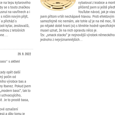
uce na tepu kytarového
vybaloval z krabice a mont
 by se s touto značkou
přičemž jsem si ještě před
snul na vavřínech a i
YouTube návod, jak je vlas
 s ničím novým přijít,
jsem přitom vrtěl nechápavě hlavou. Proti efektovým
í a přichází s
samozřejmě nic nemám, ale tohle už je na mě moc, řík
oli kytar, zesilovačů,
po nějaké době hraní (si) s těmihle hodně specifickým
Jednou z letošních
musel uznat, že na nich opravdu něco je.
ne....
Tzv. „smack stacks“ je nejnovější výrobek německého
jednoho z nejvýznamnějších...
29. 9. 2022
ass“ s aktivní
ady opět další
ný počin od
ního výrobce bas a
irmy Ibanez. Pokud jsem
 „modern bass“, tak to
i uchvacujícího,
ě. Je to prostě basa,
lové označení
sii a díky tomu je