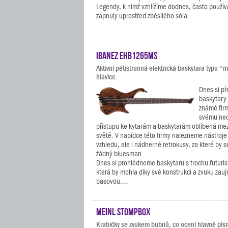
Legendy, k nimž vzhlížíme dodnes, často používa
zapnuly uprostřed zběsilého sóla...
Ibanez EHB1265MS
Aktivní pětistrunná elektrická baskytara typu 
hlavice.
Dnes si p
baskytar
známé firm
svému neo
přístupu ke kytarám a baskytarám oblíbená me
světě. V nabídce této firmy nalezneme nástroj
vzhledu, ale i nádherné retrokusy, za které by 
žádný bluesman.
Dnes si prohlédneme baskytaru s trochu futuri
která by mohla díky své konstrukci a zvuku zau
basovou....
Meinl Stompbox
Krabičky se zvukem bubnů, co ocení hlavně písn