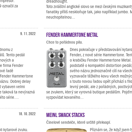
ompresor.
dreadnought.
 označil za
Toto zvláštní anglické slovo se mezi českými muzikant
fanatiky příliš neskloňuje tak, jako například jumbo.
neuchopitelnou...
9. 11. 2022
Fender Hammertone Metal
Chce to pořádnou pilu.
ednomu z
Dnes pokračuje v představování kytar
álů. Tento pedál
Fender, z nové série Hammertone. Ten
hových a
o krabičku Fender Hammertone Metal.
že firma Fender
podstatě o kompaktní distortion pedál, 
nové řadě
svého názvu jednoznačně cílí na všech
 Fender Hammertone
vyznavače těžkého kovu všech možných
názvu. Dobrej delay
s touto novou řadou opět přichází s filo
t vybaven velmi
levný pedál, ale z pořádných, poctiv
e taková ta nevýrazná
se zvukem, který se vyrovná butique pedálům. Pojďm
to série....
vyzpovídat kovaného...
18. 10. 2022
Meinl Smack Stacks
Činelové sendviče, které určitě překvapí.
li kytarové zvuku.
Přiznám se, že když jsem 