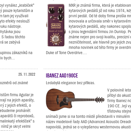
yl vynález „krabiček“
MXR je známá firma, která je etablovan
ný pouze kytaristům a
kytarových pedálů již od roku 1974, kdy
 tam jej využívali
první pedál. Od té doby firma prošla 
yto efekty neslouží
inovovala a určovala směr v kytarovém 
uku nástroje.
kytarových pedálů, aby nakonec spojila
hytávka jsou
s jinou legendární firmou Jin Dunlop. 
. S řadou těchto
známe nejen pro svoji kvalitu, precizní
erá se zabývá
nezničitelnost, ale hlavně pro jejich zv
mnoha novinek od této firmy je overdr
kupinou zákazníků na
Duke of Tone Overdrive....
iv bych...
25. 11. 2022
Ibanez AAD190CE
rozměrů od známé
Ledabylá elegance bez příkras.
V polovině let
stům firmu Aguilar je
přibyl do akus
rají na jejich aparáty,
firmy Ibanez n
ý z jejich efektů, o
190 CE. Její vy
 nebudeme prohánět
třístovku stej
 aparátů či reproboxů,
snímači jsme si na tomto místě představili v minulém 
alinkatý efektíček“ s
název modelové řady AAD (Advanced Acoustic Dread
ímž je skryt velmi
napovídá, jedná se o vylepšenou westernovou akusti