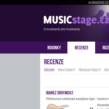
AUDIOZONE.CZ
S muzikanty pro muzikanty
NOVINKY
RECENZE
ROZ
Recenze
VŠECHNY
PRO KYTARISTY
PRO BASKYTARISTY
PRO
Ibanez SR5FMDX2
Pětistrunná elektrická baskytara typu “modern
Předmět