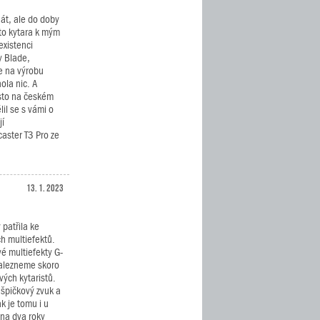
át, ale do doby
ato kytara k mým
existenci
y Blade,
se na výrobu
ola nic. A
ísto na českém
lil se s vámi o
jí
caster T3 Pro ze
13. 1. 2023
 patřila ke
ch multiefektů.
vé multiefekty G-
alezneme skoro
ých kytaristů.
 špičkový zvuk a
k je tomu i u
 na dva roky