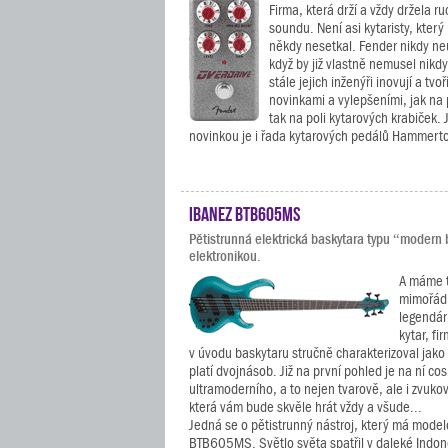
Firma, která drží a vždy držela r
soundu. Není asi kytaristy, který
někdy nesetkal. Fender nikdy neu
když by již vlastně nemusel nikdy
stále jejich inženýři inovují a tvoř
novinkami a vylepšeními, jak na p
tak na poli kytarových krabiček. 
novinkou je i řada kytarových pedálů Hammerto
Ibanez BTB605MS
Pětistrunná elektrická baskytara typu “modern b
elektronikou.
A máme t
mimořád
legendár
kytar, f
v úvodu baskytaru stručně charakterizoval jako
platí dvojnásob. Již na první pohled je na ní cos
ultramoderního, a to nejen tvarově, ale i zvukov
která vám bude skvěle hrát vždy a všude...
Jedná se o pětistrunný nástroj, který má mode
BTB605MS. Světlo světa spatřil v daleké Indone