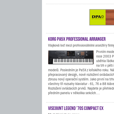
KORG Pa5X Professional Arranger
Vlajková loď mezi profesionálními aranžéry firm
Prvním model
roce 2003 P
uběhla řádka
na trh v pět
modelů. Posledním je Pa5X z loňského roku. Nás
přepracovaný design, nové rozložení ovládacích
zbrusu nový operační systém. Jako první na trhu
všechny tři rozsahy klaviatur - 61, 76 a 88 kláv
Rozložení ovládacích prvků. Najdete je přehle
předním panelu v několika sekcích....
Viscount Legend '70s Compact EX