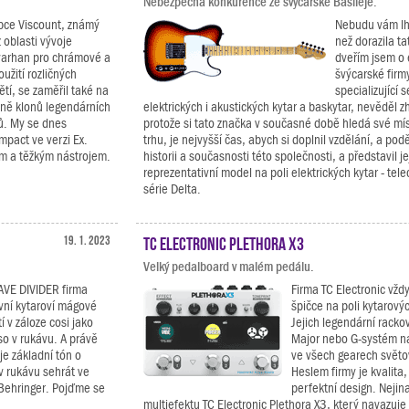
Nebezpečná konkurence ze švýcarské Basileje.
obce Viscount, známý
Nebudu vám lh
 oblasti vývoje
než dorazila t
 varhan pro chrámové a
dveřím jsem o 
užití rozličných
švýcarské firm
tí, se zaměřil také na
specializující 
etně klonů legendárních
elektrických i akustických kytar a baskytar, nevěděl zh
ů. My se dnes
protože si tato značka v současné době hledá své m
act ve verzi Ex.
trhu, je nejvyšší čas, abych si doplnil vzdělání, a podě
ým a těžkým nástrojem.
historii a současnosti této společnosti, a představil je
reprezentativní model na poli elektrických kytar - tele
série Delta.
19. 1. 2023
TC Electronic Plethora X3
Velký pedalboard v malém pedálu.
AVE DIVIDER firma
Firma TC Electronic vždy
avní kytaroví mágové
špičce na poli kytarový
í v záloze cosi jako
Jejich legendární racko
so v rukávu. A právě
Major nebo G-systém n
e základní tón o
ve všech gearech světov
v rukávu sehrát ve
Heslem firmy je kvalita,
Behringer. Pojďme se
perfektní design. Nejina
multiefektu TC Electronic Plethora X3, který navazuje