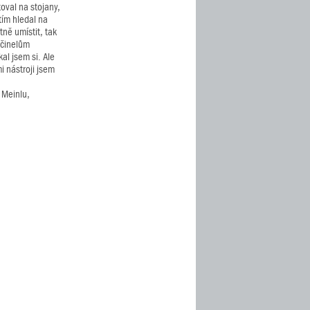
oval na stojany,
tím hledal na
tně umístit, tak
 činelům
al jsem si. Ale
i nástroji jsem
 Meinlu,