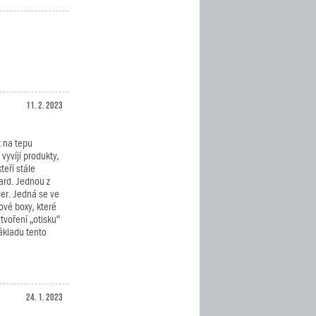
11. 2. 2023
t na tepu
vyvíjí produkty,
teří stále
oard. Jednou z
der. Jedná se ve
ové boxy, které
tvoření „otisku“
ákladu tento
24. 1. 2023