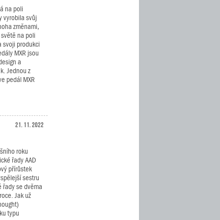
á na poli
 vyrobila svůj
mnoha změnami,
světě na poli
 svoji produkci
Pedály MXR jsou
 design a
uk. Jednou z
ive pedál MXR
21. 11. 2022
ošního roku
tické řady AAD
ový přírůstek
spělejší sestru
né řady se dvěma
roce. Jak už
nought)
ku typu