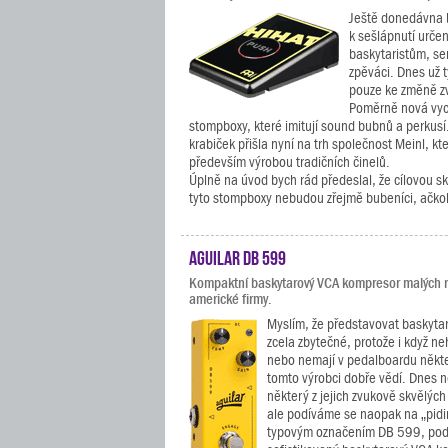
Ještě donedávna b
k sešlápnutí urče
baskytaristům, sem
zpěváci. Dnes už t
pouze ke změně zv
Poměrně nová vyc
stompboxy, které imitují sound bubnů a perkusí
krabiček přišla nyní na trh společnost Meinl, kt
především výrobou tradičních činelů.
Úplně na úvod bych rád předeslal, že cílovou s
tyto stompboxy nebudou zřejmě bubeníci, ačkol
Aguilar DB 599
Kompaktní baskytarový VCA kompresor malých 
americké firmy.
Myslím, že představovat baskytari
zcela zbytečné, protože i když neh
nebo nemají v pedalboardu někter
tomto výrobci dobře vědí. Dnes
některý z jejich zvukově skvělých
ale podíváme se naopak na „pidim
typovým označením DB 599, pod n