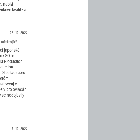
, nabízí
ukové kvality a
22. 12. 2022
 nástrojů?
odí japonské
nce 80.let
DI Production
oduction
IDI sekvenceru
malém
al vývoj v
zely pro ovládání
y se neobjevily
5. 12. 2022