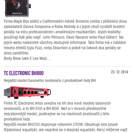
Firma Majik Box sídlící v Californském městě Torrance vzešla z přátelství dvou
zakladatelů Davea Simpsona a Roba Nishidy a z jejich chuti vyrábět kvalitní
pedály na míru profesionálním i amatérským muzikantům. Jejich krabičky
používají lidé jako např. John Petrucci, Dave Navarro nebo Paul Gilbert. Na
jejich webu naleznete všechny dostupné informace. Tato firma má v nabídce
mnoho efektů typu Fuzz, nebo Disortion a právě na takové dva pedály se
dnes zaměříme.
Body Blow Jake E Lee Mod....
TC Electronic BH800
23. 12. 2014
Nejvyšší model basového zesilovače z produktové řady BH.
Firma TC Electronic letos uvedna na trh dva nové modely basových
zesilovačů, a to BH 550 a BH 800. Než si v recenzi představíme
nejvýkonnější model, podívejme se na vlastnosti zesilovačů z této
produktové řady.
Nejnižší model BH250 disponuje výkonem 250W. Obsahuje sice pouze
třípásmový equalizér, ale nejedná se o klasický equalizér, který můžeme najít