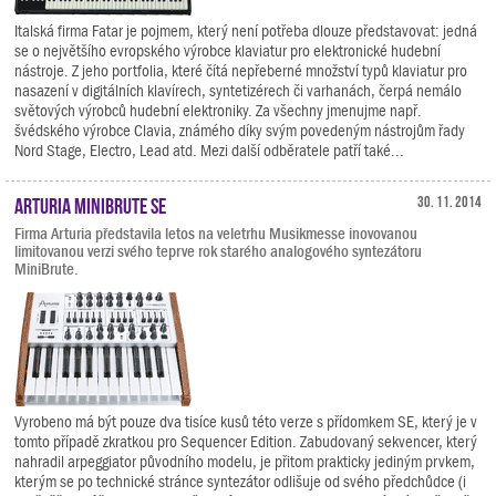
Italská firma Fatar je pojmem, který není potřeba dlouze představovat: jedná
se o největšího evropského výrobce klaviatur pro elektronické hudební
nástroje. Z jeho portfolia, které čítá nepřeberné množství typů klaviatur pro
nasazení v digitálních klavírech, syntetizérech či varhanách, čerpá nemálo
světových výrobců hudební elektroniky. Za všechny jmenujme např.
švédského výrobce Clavia, známého díky svým povedeným nástrojům řady
Nord Stage, Electro, Lead atd. Mezi další odběratele patří také...
Arturia MiniBrute SE
30. 11. 2014
Firma Arturia představila letos na veletrhu Musikmesse inovovanou
limitovanou verzi svého teprve rok starého analogového syntezátoru
MiniBrute.
Vyrobeno má být pouze dva tisíce kusů této verze s přídomkem SE, který je v
tomto případě zkratkou pro Sequencer Edition. Zabudovaný sekvencer, který
nahradil arpeggiator původního modelu, je přitom prakticky jediným prvkem,
kterým se po technické stránce syntezátor odlišuje od svého předchůdce (i