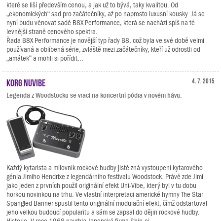
které se liší především cenou, a jak už to bývá, taky kvalitou. Od
„ekonomických“ sad pro začátečníky, až po naprosto luxusní kousky. Já se
nyní budu věnovat sadě B8X Performance, která se nachází spíš na té
levnější straně cenového spektra.
Řada B8X Performance je novější typ řady B8, což byla ve své době velmi
používaná a oblíbená série, zvláště mezi začátečníky, kteří už odrostli od
„amátek“ a mohli si pořídit...
KORG Nuvibe
4. 7. 2015
Legenda z Woodstocku se vrací na koncertní pódia v novém hávu.
Každý kytarista a milovník rockové hudby jistě zná vystoupení kytarového
génia Jimiho Hendrixe z legendárního festivalu Woodstock. Právě zde Jimi
jako jeden z prvních použil originální efekt Uni-Vibe, který byl v tu dobu
horkou novinkou na trhu. Ve vlastní interpretaci americké hymny The Star
Spangled Banner spustil tento originální modulační efekt, čímž odstartoval
jeho velkou budoucí popularitu a sám se zapsal do dějin rockové hudby.