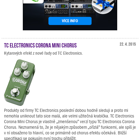
TC Electronics Corona Mini Chorus
22. 4. 2015
Kytarových efekt z nové řady od TC Electronics.
Produkty od firmy TC Electronics poslední dobou hodně sleduji a proto mi
nemohla uniknout tato sice malá, ale velmi užitečná krabička. TC Electronics
Corona Mini Chorus je vlastně „zmenšenou“ verzí typu TC Electronics Corona
Chorus. Neznamená to, že je nějakým způsobem „ořízlá“ funkcemi, ale spíš je
v ní obsaženo to hlavní, co se primárně od chorus efektu očekává. Bližší
specifikaci se pokusím nyní trochu přiblížit.