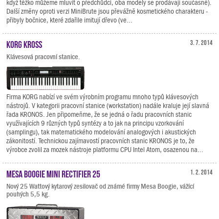
když těžko můžeme mluvit o předchůdci, oba modely se prodávají současně).
Další změny oproti verzi MiniBrute jsou převážně kosmetického charakteru -
přibyly bočnice, které zdařile imitují dřevo (ve...
KORG KROSS
3. 7. 2014
Klávesová pracovní stanice.
Firma KORG nabízí ve svém výrobním programu mnoho typů klávesových
nástrojů. V kategorii pracovní stanice (workstation) nadále kraluje její slavná
řada KRONOS. Jen připomeňme, že se jedná o řadu pracovních stanic
využívajících 9 různých typů syntézy a to jak na principu vzorkování
(samplingu), tak matematického modelování analogových i akustických
zákonitostí. Technickou zajímavostí pracovních stanic KRONOS je to, že
výrobce zvolil za mozek nástroje platformu CPU Intel Atom, osazenou na...
Mesa Boogie Mini Rectifier 25
1. 2. 2014
Nový 25 Wattový kytarový zesilovač od známé firmy Mesa Boogie, vážící
pouhých 5,5 kg.