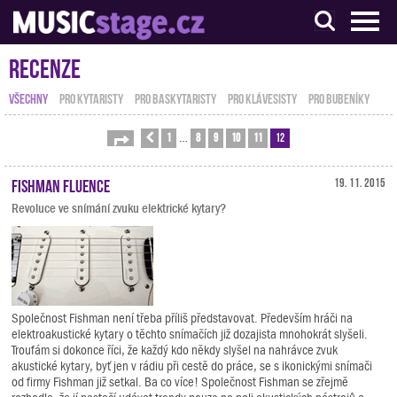
S muzikanty pro muzikanty
Recenze
VŠECHNY
PRO KYTARISTY
PRO BASKYTARISTY
PRO KLÁVESISTY
PRO BUBENÍKY
1
8
9
10
11
12
Stránka
Předchozí
12
z
12
…
Fishman Fluence
19. 11. 2015
Revoluce ve snímání zvuku elektrické kytary?
Společnost Fishman není třeba příliš představovat. Především hráči na
elektroakustické kytary o těchto snímačích již dozajista mnohokrát slyšeli.
Troufám si dokonce říci, že každý kdo někdy slyšel na nahrávce zvuk
akustické kytary, byť jen v rádiu při cestě do práce, se s ikonickými snímači
od firmy Fishman již setkal. Ba co více! Společnost Fishman se zřejmě