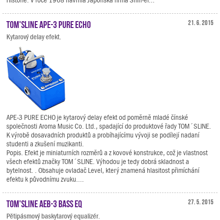
Historie. V roce 1968 navrhla Japonská firma Shin-ei...
TOM'SLINE APE-3 PURE ECHO
21. 6. 2015
Kytarový delay efekt.
APE-3 PURE ECHO je kytarový delay efekt od poměrně mladé čínské
společnosti Aroma Music Co. Ltd., spadající do produktové řady TOM´SLINE.
K výrobě dosavadních produktů a probíhajícímu vývoji se podílejí nadaní
studenti a zkušení muzikanti.
Popis. Efekt je miniaturních rozměrů a z kovové konstrukce, což je vlastnost
všech efektů značky TOM´SLINE. Výhodou je tedy dobrá skladnost a
bytelnost. . Obsahuje ovladač Level, který znamená hlasitost přimíchání
efektu k původnímu zvuku....
TOM'SLINE AEB-3 Bass EQ
27. 5. 2015
Pětipásmový baskytarový equalizér.