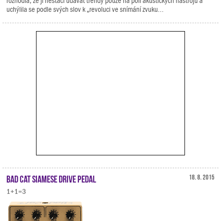
rozhodla, že jí nestačí udávat trendy pouze na poli akustických nástrojů a
uchýlila se podle svých slov k „revoluci ve snímání zvuku...
Bad Cat Siamese Drive Pedal
18. 8. 2015
1+1=3