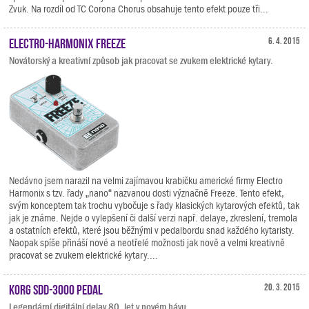
Zvuk. Na rozdíl od TC Corona Chorus obsahuje tento efekt pouze tři...
Electro-Harmonix Freeze
6. 4. 2015
Novátorský a kreativní způsob jak pracovat se zvukem elektrické kytary.
Nedávno jsem narazil na velmi zajímavou krabičku americké firmy Electro
Harmonix s tzv. řady „nano“ nazvanou dosti význačně Freeze. Tento efekt,
svým konceptem tak trochu vybočuje s řady klasických kytarových efektů, tak
jak je známe. Nejde o vylepšení či další verzi např. delaye, zkreslení, tremola
a ostatních efektů, které jsou běžnými v pedalbordu snad každého kytaristy.
Naopak spíše přináší nové a neotřelé možnosti jak nově a velmi kreativně
pracovat se zvukem elektrické kytary....
KORG SDD-3000 PEDAL
20. 3. 2015
Legendární digitální delay 80. let v novém hávu.