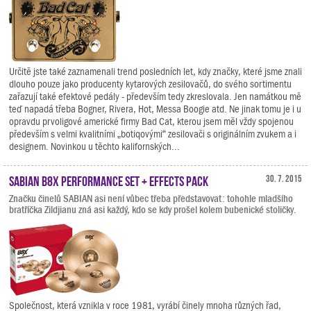
Určitě jste také zaznamenali trend posledních let, kdy značky, které jsme znali
dlouho pouze jako producenty kytarových zesilovačů, do svého sortimentu
zařazují také efektové pedály - především tedy zkreslovala. Jen namátkou mě
teď napadá třeba Bogner, Rivera, Hot, Messa Boogie atd. Ne jinak tomu je i u
opravdu prvoligové americké firmy Bad Cat, kterou jsem měl vždy spojenou
především s velmi kvalitními „botiqovými“ zesilovači s originálním zvukem a i
designem. Novinkou u těchto kalifornských...
SABIAN B8X Performance Set + Effects Pack
30. 7. 2015
Značku činelů SABIAN asi není vůbec třeba představovat: tohohle mladšího
bratříčka Zildjianu zná asi každý, kdo se kdy prošel kolem bubenické stoličky.
Společnost, která vznikla v roce 1981, vyrábí činely mnoha různých řad,