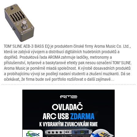
TOM'SLINE AEB-3 BASS EQ je produktem čínské firmy Aroma Music Co. Ltd.,
která se zabývá vývojem a distribucí digitálních hudebních produktů a
doplňků. Produktová řada AROMA zahrnuje ladičky, metronomy a
příslušenství, kytarové a baskytarové efekty pak nesou označení TOM'SLINE.
Aroma Music je poměrně mladá společnost. K výrobě dosavadních produktů
a probíhajícímu vývoji se podílejí nadaní studenti a zkušení muzikanti. Dá se
očekávat, že firma bude své portfolio rozšiřovat o další zajímavé...