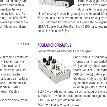
tů. Dala osobitý zvuk
Firma Peavey poprvé 
lovým nahrávkám a
zesilovač na trh v roc
mem kvalitního a
doby se tento zesilov
echny kytaristy. Do
hlavně mezi vyznavači hi-gainových zvuků amerického
veKing, jako částečným
čas, pokud jste hráli tvrdou hudbu, neexistoval jiný z
novací a příklonem pro
5150. Můžeme ho směle postavit vedle stejné legendy
ech. Hlavním znakem
MESA/Boogie Dual Rectifier. Zvuk 5150 naleznete na
deskách všech možných...
8. 2. 2016
Aguilar Chorusaurus
Podlahový analogový chorus pro baskytaru.
 si zapůjčili tento set
Chorusaurus je podlahový
my Sabian, který je
chorus, určený pro baskyt
ní činelové sadě
vřelý a bohatý tón charakt
 druhý crash. AAX jsou
značku Aquilar. Efekt vyu
é činely, jejichž
BBD technologii, která p
 nalézáme ve hlasitější
efektu šťavnatý a organic
AAX Promotional Set
bytelnou kovovou konstruk
4“ Stage Hi-Hat,
ovládání pak slouží čtyři 
losion Crash a
BLEND – ovládá poměr mezi čistým a modulovaným s
INTENSITY – ovládá intenzitu modulovaného signálu,
šechny činely (až na
RATE – ovládá rychlost modulace,
WIDTH – nastavuje rozsah pro...