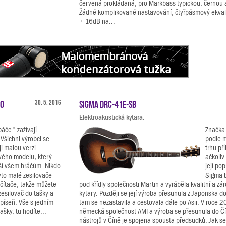
červená prokládaná, pro Markbass typickou, černou 
Žádné komplikované nastavování, čtyřpásmový ekval
+-16dB na...
20
30. 5. 2016
Sigma DRC-41E-SB
Elektroakustická kytara.
áče" zažívají
Značka
Všichni výrobci se
podle 
ji malou verzi
trhu př
vého modelu, který
ačkoliv
ší všem hráčům. Nikdo
její po
yto malé zesilovače
Sigma 
čítače, takže můžete
pod křídly společnosti Martin a vyráběla kvalitní a z
esilovač do tašky a
kytary. Později se její výroba přesunula z Japonska do 
píseň. Vše s jedním
tam se nezastavila a cestovala dále po Asii. V roce 20
ašky, tu hodíte...
německá společnost AMI a výroba se přesunula do Čí
nástrojů v Číně je spojena spousta předsudků. Jak se