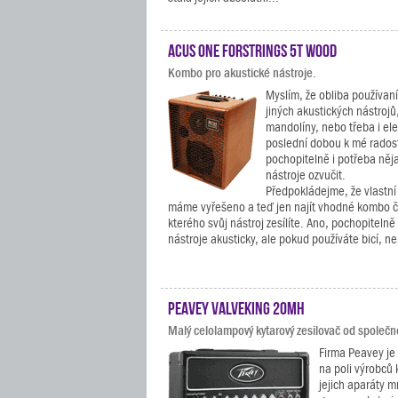
ACUS One Forstrings 5T Wood
Kombo pro akustické nástroje.
Myslím, že obliba používaní
jiných akustických nástrojů,
mandolíny, nebo třeba i ele
poslední dobou k mé radosti
pochopitelně i potřeba ně
nástroje ozvučit.
Předpokládejme, že vlastní
máme vyřešeno a teď jen najít vhodné kombo či
kterého svůj nástroj zesílíte. Ano, pochopitelně
nástroje akusticky, ale pokud používáte bicí, n
Peavey ValveKing 20MH
Malý celolampový kytarový zesilovač od společn
Firma Peavey je 
na poli výrobců
jejich aparáty m