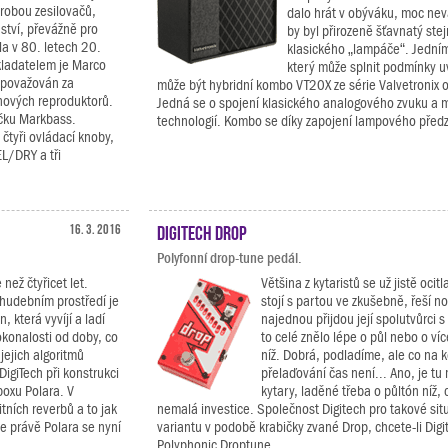
robou zesilovačů,
dalo hrát v obýváku, moc nevá
ství, převážně pro
by byl přirozeně šťavnatý stej
la v 80. letech 20.
klasického „lampáče“. Jedním
akladatelem je Marco
který může splnit podmínky 
je považován za
může být hybridní kombo VT20X ze série Valvetronix o
nových reproduktorů.
Jedná se o spojení klasického analogového zvuku a 
ačku Markbass.
technologií. Kombo se díky zapojení lampového předz
čtyři ovládací knoby,
L/DRY a tři
16. 3. 2016
Digitech Drop
Polyfonní drop-tune pedál.
 než čtyřicet let.
Většina z kytaristů se už jistě ocitl
hudebním prostředí je
stojí s partou ve zkušebně, řeší n
 která vyvíjí a ladí
najednou přijdou její spolutvůrci 
okonalosti od doby, co
to celé znělo lépe o půl nebo o v
jejich algoritmů
níž. Dobrá, podladíme, ale co na
 DigiTech při konstrukci
přelaďování čas není... Ano, je tu
oxu Polara. V
kytary, laděné třeba o půltón níž,
itních reverbů a to jak
nemalá investice. Společnost Digitech pro takové sit
že právě Polara se nyní
variantu v podobě krabičky zvané Drop, chcete-li Dig
Polyphonic Droptune....