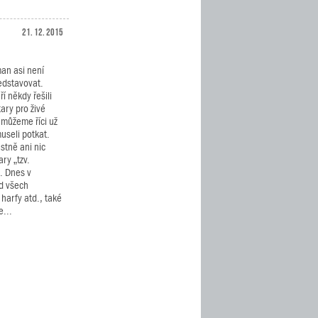
21. 12. 2015
an asi není
ředstavovat.
ří někdy řešili
ary pro živé
 můžeme říci už
useli potkat.
stně ani nic
ry „tzv.
. Dnes v
ad všech
 harfy atd., také
e...