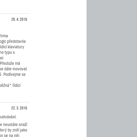
29. 4. 2016
 firma
ogic představila
ídící klaviatury
ího typu s
si
 Přestože má
 se dále inovovat
ků. Podívejme se
ěžná" řídící
22. 3. 2016
nahrávání.
se neustále snaží
terý by zněl jako
by se na něj