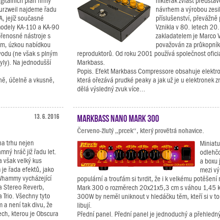
igitálních pian firmy
nikterak zvlášť předsta
urzweil najdeme řadu
návrhem a výrobou zesi
A, jejíž současné
příslušenství, převážně 
odely KA-110 a KA-90
Vznikla v 80. letech 20. 
přenosné nástroje s
zakladatelem je Marco Vir
ím, úzkou nabídkou
považován za průkopní
vodu (ne však s plným
reproduktorů. Od roku 2001 používá společnost ofici
yly). Na jednodušší
Markbass.
Popis. Efekt Markbass Compressore obsahuje elektr
ně, účelně a vkusně,
která ořezává prudké peaky a jak už je u elektronek 
dělá výsledný zvuk více...
13. 6. 2016
Markbass Nano Mark 300
Červeno-žlutý „prcek“, který provětrá nohavice.
na trhu nejen
Miniatu
mný hráč již řadu let.
odlehčo
a však velký kus
a boxu 
 je řada efektů, jako
mezi vý
Whammy vycházející
populární a troufám si tvrdit, že i k velkému potěšen
ra Stereo Reverb,
Mark 300 o rozměrech 20x21x5,3 cm s váhou 1,45 
 Trio. Všechny tyto
300W by neměl uniknout v hledáčku těm, kteří si v t
 a není tak divu, že
libují.
Tech, kterou je Obscura
Přední panel. Přední panel je jednoduchý a přehledn