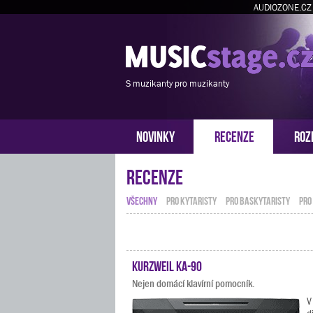
AUDIOZONE.CZ
S muzikanty pro muzikanty
NOVINKY
RECENZE
ROZ
Recenze
VŠECHNY
PRO KYTARISTY
PRO BASKYTARISTY
PRO
Kurzweil KA-90
Nejen domácí klavírní pomocník.
V