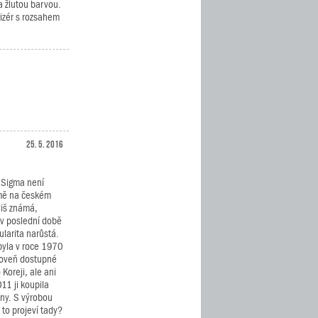
a žlutou barvou.
izér s rozsahem
25. 5. 2016
 Sigma není
mě na českém
íliš známá,
 v poslední době
pularita narůstá.
byla v roce 1970
ároveň dostupné
Koreji, ale ani
11 ji koupila
ny. S výrobou
 to projeví tady?