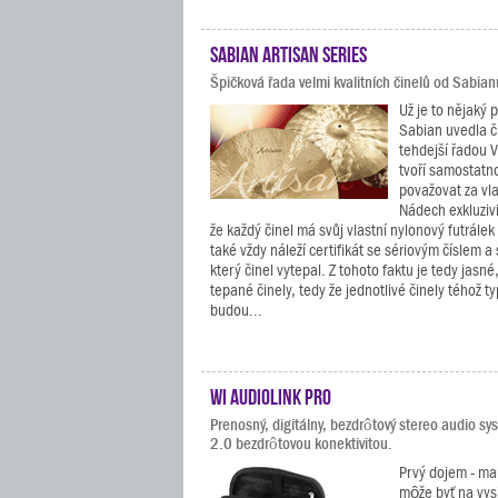
Sabian Artisan Series
Špičková řada velmi kvalitních činelů od Sabian
Už je to nějaký 
Sabian uvedla č
tehdejší řadou V
tvoří samostatno
považovat za vla
Nádech exkluzivit
že každý činel má svůj vlastní nylonový futrále
také vždy náleží certifikát se sériovým číslem a
který činel vytepal. Z tohoto faktu je tedy jasné
tepané činely, tedy že jednotlivé činely téhož ty
budou...
Wi Audiolink Pro
Prenosný, digitálny, bezdrôtový stereo audio s
2.0 bezdrôtovou konektivitou.
Prvý dojem - mal
môže byť na vys