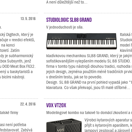
A není důležitější než to...
13. 5. 2016
Studiologic SL88 GRAND
u.
V jednoduchosti je síla.
cký Digitech, který je
Italská
čuje v reedici efektů,
Studiol
 na konci
model ř
oletí. Zatím
klavírn
ady je subharmonický
kladívkovou mechanikou SL88 GRAND, který je jakým
box Subsynth, jenž
sofistikovanějším vylepšením modelu SL 88 STUDIO.
lu DOD Meat Box FX32.
firma v tomto typu nástrojů dlouhou tradici, rozhodla
bený u baskytaristů a
jejich design, zejména použitím méně tradičních prv
 bicími nástroji.
v dnešním testu, jak se to povedlo.
Design. SL 88 GRAND na první pohled vypadá jako "b
klaviatura. Co však překvapí, jsou tři malé stříbrné...
22. 4. 2016
VOX VT20X
talské firmy
Modelingové kombo na takové to domácí zkoušení a 
Výrobci kytarových aparatur 
asi není potřeba
přijít s kytarovým aparátem, k
představovat. Zabývá
lampový zesilovač a zároveň 