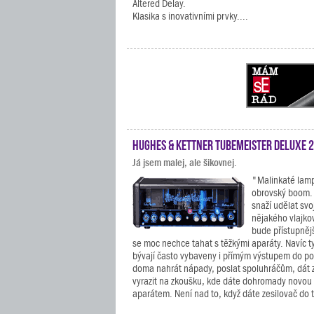
Altered Delay.
Klasika s inovativními prvky....
Hughes & Kettner TubeMeister Deluxe 
Já jsem malej, ale šikovnej.
"Malinkaté lamp
obrovský boom. 
snaží udělat svo
nějakého vlajko
bude přístupněj
se moc nechce tahat s těžkými aparáty. Navíc t
bývají často vybaveny i přímým výstupem do po
doma nahrát nápady, poslat spoluhráčům, dát z
vyrazit na zkoušku, kde dáte dohromady novou 
aparátem. Není nad to, když dáte zesilovač do t