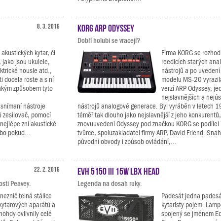
8. 3. 2016
KORG ARP Odyssey
Dobří holubi se vracejí?
 akustických kytar, či
Firma KORG se rozhod
 jako jsou ukulele,
reedicích starých ana
ktrické housle atd.,
nástrojů a po uvedení
 docela roste a s ní
modelu MS-20 vyrazila
jakým způsobem tyto
verzí ARP Odyssey, je
nejslavnějších a nejú
 snímaní nástroje
nástrojů analogové generace. Byl vyráběn v letech 
 zesilovač, pomocí
téměř tak dlouho jako nejslavnější z jeho konkurentů
 nejlépe zní akustické
znovuuvedení Odyssey pod značkou KORG se podílel 
ebo pokud...
tvůrce, spoluzakladatel firmy ARP, David Friend. Sna
původní obvody i způsob ovládání,...
22. 2. 2016
EVH 5150 III 15W LBX Head
osti Peavey.
Legenda na dosah ruky.
nezničitelná stálice
Padesát jedna padesá
 kytarových aparátů a
kytaristy pojem. Lamp
nohdy ovlivnily celé
spojený se jménem Ed