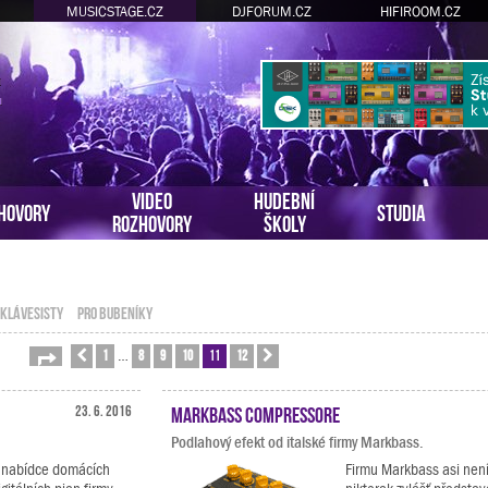
MUSICSTAGE.CZ
DJFORUM.CZ
HIFIROOM.CZ
VIDEO
HUDEBNÍ
HOVORY
STUDIA
ROZHOVORY
ŠKOLY
 KLÁVESISTY
PRO BUBENÍKY
1
8
9
10
11
12
Stránka
Předchozí
11
z
12
Další
…
23. 6. 2016
Markbass Compressore
Podlahový efekt od italské firmy Markbass.
 nabídce domácích
Firmu Markbass asi nen