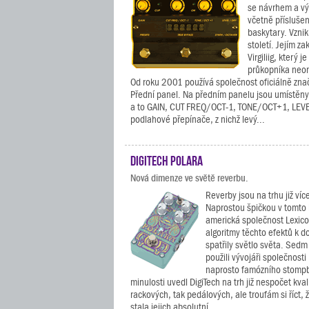
se návrhem a vý
včetně příslušen
baskytary. Vznik
století. Jejím z
Virgiliig, který 
průkopníka neo
Od roku 2001 používá společnost oficiálně zn
Přední panel. Na předním panelu jsou umístěny 
a to GAIN, CUT FREQ/OCT-1, TONE/OCT+1, LEVE
podlahové přepínače, z nichž levý...
DigiTech Polara
Nová dimenze ve světě reverbu.
Reverby jsou na trhu již více
Naprostou špičkou v tomto 
americká společnost Lexicon,
algoritmy těchto efektů k d
spatřily světlo světa. Sedm 
použili vývojáři společnosti
naprosto famózního stompb
minulosti uvedl DigiTech na trh již nespočet kval
rackových, tak pedálových, ale troufám si říct, 
stala jejich absolutní...