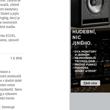
vovat. Zabývá se
lovačů, včetně
pro baskytary.
Století a jejím
giliig, který je
ka neonových
álně značku
onku ECC81,
známo, zároveň
7. 6. 2016
rizace a
vání zesilovačů
je v dnešní době
robci velice
í muzikantů. Nano
kg a výkonem
omto trendu
ý. Dominuje