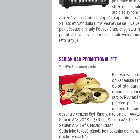
generace kytaris
stěžejním meta
stala se synony
zároveň velmi dobře dostupného aparátu pro vš
21. století vstoupila firma Peavey se serií Val
pokračovatelem řady Peavey Classic, s jistou i
použití aparátu i v moderních metalových žánr
této řady je...
Sabian AAX Promotional Set
Sladěná popová sada.
K otestování jsme
od kanadské fir
oproti standard
rozšířen ještě o
strojově vyráběn
primární použití
moderní hudbě. 
obsahuje celkem čtyři činely, a to Sabian AAX 1
Sabian AAX 20“ Stage Ride, Sabian AAX 16“ X-P
Sabian AAX 18“ X-Plosion Crash.
Sada jako taková působí kompaktním dojmem, v
raw belly crashů)...