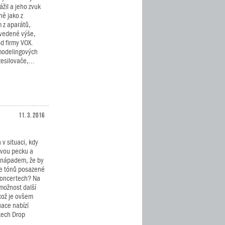
žil a jeho zvuk
ně jako z
 z aparátů,
uvedené výše,
d firmy VOX.
modelingových
esilovače,...
11. 3. 2016
a v situaci, kdy
ovou pecku a
s nápadem, že by
íce tónů posazené
 koncertech? Na
 možnost další
 což je ovšem
uace nabízí
itech Drop