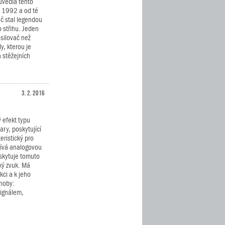
uvedla tento
e 1992 a od té
ač stal legendou
 střihu. Jeden
esilovač než
, kterou je
 stěžejních
3. 2. 2016
 efekt typu
ary, poskytující
eristický pro
žívá analogovou
oskytuje tomuto
ký zvuk. Má
ci a k jeho
knoby:
ignálem,