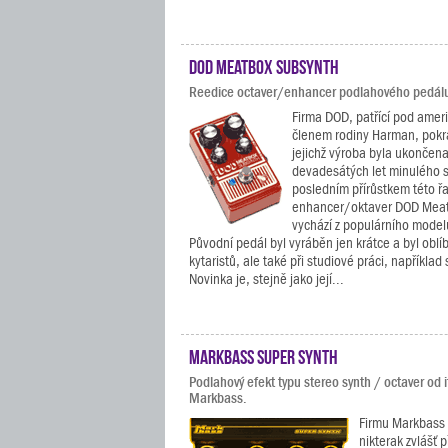
DOD Meatbox Subsynth
Reedice octaver/enhancer podlahového pedál
Firma DOD, patřící pod ameri
členem rodiny Harman, pokra
jejichž výroba byla ukončena
devadesátých let minulého st
posledním přírůstkem této ř
enhancer/oktaver DOD Meat
vychází z populárního mode
Původní pedál byl vyráběn jen krátce a byl oblí
kytaristů, ale také při studiové práci, například s
Novinka je, stejně jako její...
Markbass Super Synth
Podlahový efekt typu stereo synth / octaver od i
Markbass.
Firmu Markbass 
nikterak zvlášť 