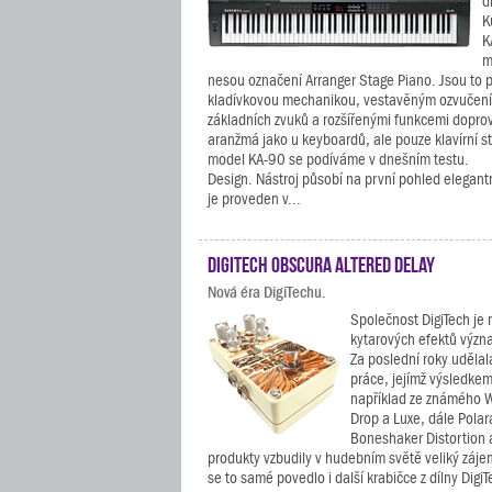
d
K
K
m
nesou označení Arranger Stage Piano. Jsou to 
kladívkovou mechanikou, vestavěným ozvučen
základních zvuků a rozšířenými funkcemi dopro
aranžmá jako u keyboardů, ale pouze klavírní st
model KA-90 se podíváme v dnešním testu.
Design. Nástroj působí na první pohled elegant
je proveden v...
DigiTech Obscura Altered Delay
Nová éra DigiTechu.
Společnost DigiTech je 
kytarových efektů význa
Za poslední roky udělal
práce, jejímž výsledkem
například ze známého 
Drop a Luxe, dále Pola
Boneshaker Distortion a
produkty vzbudily v hudebním světě veliký zájem
se to samé povedlo i další krabičce z dílny Digi