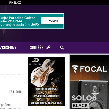
PIXEL.CZ
ZKUŠEBNY
SOUTĚŽE
17. 6. 2016
í potřeba