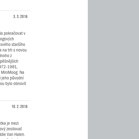
3. 3. 2016
la pokračovat v
logových
 svého staršího
 na trh s novou
dnoho z
spěšnějších
1972-1981,
, MiniMoog. Na
i jeho původní
hou bylo obnovit
10. 2. 2016
tka je mezi
ový zesilovač
die Van Halen.