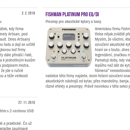
2. 2. 2016
Fishman Platinum Pro EQ/DI
u.
Preamp pro akustické kytary a basy.
pátek, kdy firma
Americkou firmu Fishm
inely Artisan, pod
třeba nějak zvláště p
ault. Dnes Artisany
Myslím, že všichni, kte
u řadu a dají se určitě
ozvučení akustické kyt
jkovou loď firmy.
hraní se s touto, dnes
y dále přináší i fakt,
legendární, značkou m
k a k jednotlivým kusům
Pamatuji doby, kdy vla
 s podpisem mistra,
lepšího než dát do kyta
, že jde o ručně
fišmena“ neexistovalo
pu a téže velikosti
nabídce této firmy najdete, krom řešení ozvučení sn
akustických nástrojů od kytar, přes mandolíny, banja,
různé efekty a preampy. Právě novinkou v této sekci j
27. 11. 2015
ystém s 2-cestnou USB
é a praktické. Čo už
ielačke zaujímavé