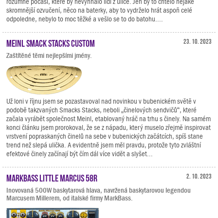
rozumné počasí, které by nevyhnalo lidi z ulice. Jen by to chtělo nějaké
skromnější ozvučení, něco na baterky, aby to vydrželo hrát aspoň celé
odpoledne, nebylo to moc těžké a vešlo se to do batohu....
Meinl Smack Stacks Custom
23. 10. 2023
Zaštítěné těmi nejlepšími jmény.
Už loni v říjnu jsem se pozastavoval nad novinkou v bubenickém světě v
podobě takzvaných Smacks Stacks, neboli „činelových sendvičů“, které
začala vyrábět společnost Meinl, etablovaný hráč na trhu s činely. Na samém
konci článku jsem prorokoval, že se z nápadu, který muselo zřejmě inspirovat
vrstvení popraskaných činelů na sebe v bubenických začátcích, spíš stane
trend než slepá ulička. A evidentně jsem měl pravdu, protože tyto zvláštní
efektové činely začínají být čím dál více vidět a slyšet...
Markbass Little Marcus 58R
2. 10. 2023
Inovovaná 500W baskytarová hlava, navržená baskytarovou legendou
Marcusem Millerem, od italské firmy MarkBass.