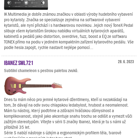
IK Multimedia je dobře známou značkou v oblasti výroby hudebního vybavení
pro kytaristy. Značka se specializuje zejména na softwarové vybavení
kytaristů, ale nyní přichází i s hardwarovou novinkou. Jejich nový ToneX Pedal
slibuje všem kytaristům širokou nabídku virtuálních kytarových aparátů,
kabinetů a pedálů jako distortion, overdrive, fuzz, boost a EQ ze softwaru
TONEX přímo na podiu v jediném kompaktním zařízení kytarového pedálu. Vše
podle hesla zapojit, rychle nastavit nejlépe pomocí...
Ibanez SML721
28. 6. 2023
Subtilní chameleon s pestrou paletou zvuků.
Dnes tu mám něco pro jemné kytarové džentlmeny, kteří si nezakládají na
tom, že dávají na odiv svou chlapskou ledabylost, hrubost a neomalenost.
Mám tu nástroj, který podtrhne a zdůrazní hráčskou důmyslnost a
komplikovanost, stejně jako akcentuje snahu trochu se odlišit a vymezit vůči
zažitým stereotypům. Vítejte v sérii S značky Ibanez, která je tu s námi už
přibližně 35 let.
Série S nabízí nástroje s úzkým a ergonomickým profilem těla, tvarově