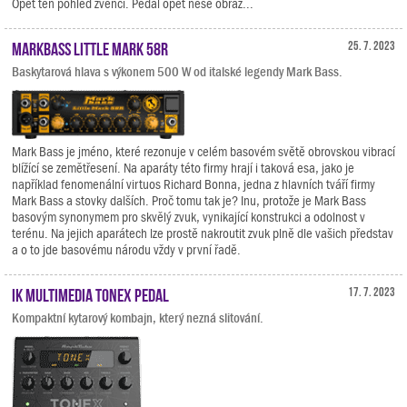
Opět ten pohled zvenčí. Pedál opět nese obraz...
Markbass Little Mark 58R
25. 7. 2023
Baskytarová hlava s výkonem 500 W od italské legendy Mark Bass.
Mark Bass je jméno, které rezonuje v celém basovém světě obrovskou vibrací
blížící se zemětřesení. Na aparáty této firmy hrají i taková esa, jako je
například fenomenální virtuos Richard Bonna, jedna z hlavních tváří firmy
Mark Bass a stovky dalších. Proč tomu tak je? Inu, protože je Mark Bass
basovým synonymem pro skvělý zvuk, vynikající konstrukci a odolnost v
terénu. Na jejich aparátech lze prostě nakroutit zvuk plně dle vašich představ
a o to jde basovému národu vždy v první řadě.
IK Multimedia TONEX Pedal
17. 7. 2023
Kompaktní kytarový kombajn, který nezná slitování.