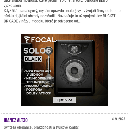
také škálou možností, které pedál nabídne, si totiž rozhodně říká o
vyzkoušení.
Když říkám analogový, myslím opravdu analogový - vývojáři firmy do tohoto
efektu digitální obvody nezařadili. Naznačuje to už spojení slov BUCKET
BRIGADE v názvu modelu, které je odvozeno od...
Ibanez ALT30
4. 9. 2023
Syntéza elegance, praktičnosti a zvukové kvality.