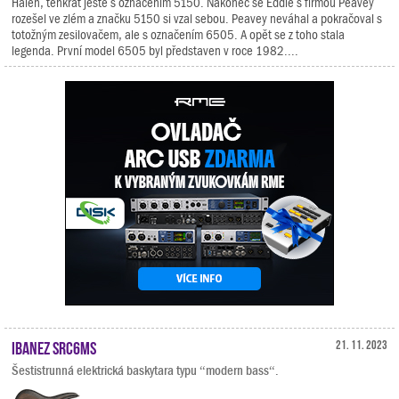
Halen, tenkrát ještě s označením 5150. Nakonec se Eddie s firmou Peavey
rozešel ve zlém a značku 5150 si vzal sebou. Peavey neváhal a pokračoval s
totožným zesilovačem, ale s označením 6505. A opět se z toho stala
legenda. První model 6505 byl představen v roce 1982....
Ibanez SRC6MS
21. 11. 2023
Šestistrunná elektrická baskytara typu “modern bass“.