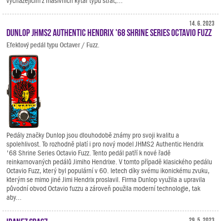
vycházejícím z masivních kytar typu strat,...
14. 6. 2023
Dunlop JHMS2 Authentic Hendrix '68 Shrine Series Octavio Fuzz
Efektový pedál typu Octaver / Fuzz.
Pedály značky Dunlop jsou dlouhodobě známy pro svoji kvalitu a
spolehlivost. To rozhodně platí i pro nový model JHMS2 Authentic Hendrix
'68 Shrine Series Octavio Fuzz. Tento pedál patří k nové řadě
reinkarnovaných pedálů Jimiho Hendrixe. V tomto případě klasického pedálu
Octavio Fuzz, který byl populární v 60. letech díky svému ikonickému zvuku,
kterým se mimo jiné Jimi Hendrix proslavil. Firma Dunlop využila a upravila
původní obvod Octavio fuzzu a zároveň použila moderní technologie, tak
aby...
29. 5. 2023