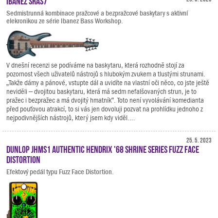
Ibanez SRAS7
Sedmistrunná kombinace pražcové a bezpražcové baskytary s aktivní
elekronikou ze série Ibanez Bass Workshop.
V dnešní recenzi se podíváme na baskytaru, která rozhodně stojí za
pozornost všech uživatelů nástrojů s hlubokým zvukem a tlustými strunami.
„Takže dámy a pánové, vstupte dál a uvidíte na vlastní oči něco, co jste ještě
neviděli – dvojitou baskytaru, která má sedm nefalšovaných strun, je to
pražec i bezpražec a má dvojitý hmatník“. Toto není vyvolávání komedianta
před pouťovou atrakcí, to si vás jen dovoluji pozvat na prohlídku jednoho z
nejpodivnějších nástrojů, který jsem kdy viděl....
25. 5. 2023
Dunlop JHMS1 Authentic Hendrix '68 Shrine Series Fuzz Face
Distortion
Efektový pedál typu Fuzz Face Distortion.