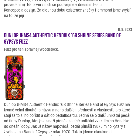
provedením). Na první z nich se podívejme v dnešním testu.
Koncepce a design. Za dlouhou dobu existence značky Hammond jsme zvyklí
na to, že její...
6. 8. 2023
Dunlop JHMS4 Authentic Hendrix '68 Shrine Series Band Of
Gypsys Fuzz
Fuzz pro ten spravnej Woodstock.
Dunlop JHMS4 Authentic Hendrix '68 Shrine Series Band of Gypsys Fuzz má
kromě velmi dlouhého názvu mnoho dalších předností a vlastností, pro které
stojí za to si ho pořídit a dát do pedalboardu. Jedná se o další unikátní pedál
od firmy Dunlop, který se snaží přenést stejně unikátní zvuk Jimiho Hendrixe
do dnešní doby. Jak už název napovídá, pedál přináší zvuk Jimiho kytary z
živého alba Band of Gypsys z roku 1970. Tak to jdeme okouknout.