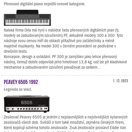
Přenosné digitální piano nejnižší cenové kategorie.
Italská firma Orla má nyní v nabídce řadu přenosných digitálních pian (tj.
modely se zabudovaným ozvučením) PF, aktuálně modely 100 a 300. Tyto
nástroje svou cenou míří do oblasti přitažlivé pro začátečníky a méně
majetné muzikanty. Na model 300 v černém provedení se podíváme v
dnešním testu.
Koncepce, design a ovládání. PF 300 je zamýšlen jako lehce přenosný
nástroj, čemuž dobře odpovídá jeho hmotnost 13,8 kg, což lze při kladívkové
mechanice a zabudovaném ozvučení považovat za celkem...
Peavey 6505 1992
1. 12. 2023
Legenda se vrací.
Zesilovač Peavey 6505 je jedním z nejslavnějších a nejvlivnějších kytarových
zesilovačů všech dob. Svědčí o tom také množství, zejména čínských firem,
které kopírují schéma tohoto zesilovače. Zvuk zesilovače proslavil Eddie Van