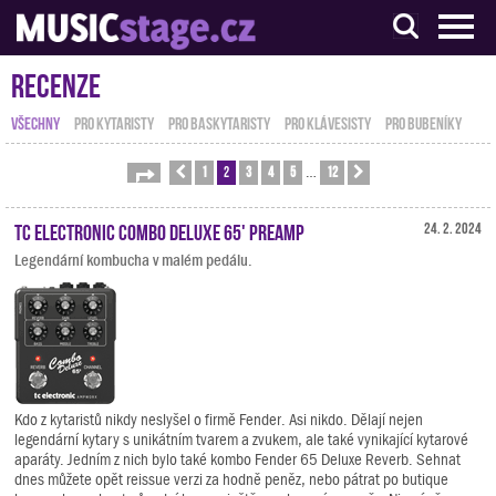
S muzikanty pro muzikanty
Recenze
VŠECHNY
PRO KYTARISTY
PRO BASKYTARISTY
PRO KLÁVESISTY
PRO BUBENÍKY
1
2
3
4
5
12
Stránka
Předchozí
2
z
12
Další
…
TC Electronic Combo Deluxe 65' Preamp
24. 2. 2024
Legendární kombucha v malém pedálu.
Kdo z kytaristů nikdy neslyšel o firmě Fender. Asi nikdo. Dělají nejen
legendární kytary s unikátním tvarem a zvukem, ale také vynikající kytarové
aparáty. Jedním z nich bylo také kombo Fender 65 Deluxe Reverb. Sehnat
dnes můžete opět reissue verzi za hodně peněz, nebo pátrat po butique