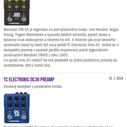
Marshall JTM 45 je legendou na poli kytarového zvuku. Jimi Hendrix, Angus
Young, Yngwie Malmsteen a spousta dalších kytaristů, jejichž desky a
kytarový zvuk obdivujeme a chceme ho mít. S řešením jak zvuk takového
zesilovače získat by mohl být nový pedál TC Electronic Jims 45. Jedná se o
kompaktní preamp v podobě pedálu inspirovaný právě legendárním
zesilovačem Marshall JTM45 z roku 1965.
Co pedál Jims 45 nabízí? Ve své podstatě se jedná podlahový preamp do
pedalboardu, který nabízí dva...
TC Electronic DC30 Preamp
10. 1. 2024
Rockový mohykán v pedálovém efektu.