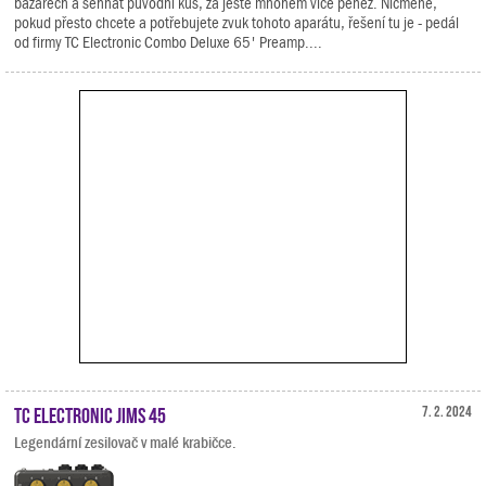
bazarech a sehnat původní kus, za ještě mnohem více peněz. Nicméně,
pokud přesto chcete a potřebujete zvuk tohoto aparátu, řešení tu je - pedál
od firmy TC Electronic Combo Deluxe 65' Preamp....
TC Electronic Jims 45
7. 2. 2024
Legendární zesilovač v malé krabičce.