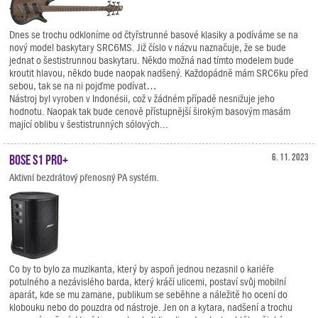
Dnes se trochu odkloníme od čtyřstrunné basové klasiky a podíváme se na
nový model baskytary SRC6MS. Již číslo v názvu naznačuje, že se bude
jednat o šestistrunnou baskytaru. Někdo možná nad tímto modelem bude
kroutit hlavou, někdo bude naopak nadšený. Každopádně mám SRC6ku před
sebou, tak se na ni pojďme podívat…
Nástroj byl vyroben v Indonésii, což v žádném případě nesnižuje jeho
hodnotu. Naopak tak bude cenově přístupnější širokým basovým masám
mající oblibu v šestistrunných sólových...
BOSE S1 Pro+
6. 11. 2023
Aktivní bezdrátový přenosný PA systém.
Co by to bylo za muzikanta, který by aspoň jednou nezasnil o kariéře
potulného a nezávislého barda, který kráčí ulicemi, postaví svůj mobilní
aparát, kde se mu zamane, publikum se seběhne a náležitě ho ocení do
klobouku nebo do pouzdra od nástroje. Jen on a kytara, nadšení a trochu