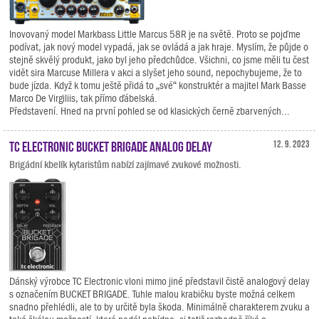
Inovovaný model Markbass Little Marcus 58R je na světě. Proto se pojďme
podívat, jak nový model vypadá, jak se ovládá a jak hraje. Myslím, že půjde o
stejně skvělý produkt, jako byl jeho předchůdce. Všichni, co jsme měli tu čest
vidět sira Marcuse Millera v akci a slyšet jeho sound, nepochybujeme, že to
bude jízda. Když k tomu ještě přidá to „své“ konstruktér a majitel Mark Basse
Marco De Virgiliis, tak přímo ďábelská.
Představení. Hned na první pohled se od klasických černě zbarvených...
TC Electronic BUCKET BRIGADE ANALOG DELAY
12. 9. 2023
Brigádní kbelík kytaristům nabízí zajímavé zvukové možnosti.
Dánský výrobce TC Electronic vloni mimo jiné představil čistě analogový delay
s označením BUCKET BRIGADE. Tuhle malou krabičku byste možná celkem
snadno přehlédli, ale to by určitě byla škoda. Minimálně charakterem zvuku a