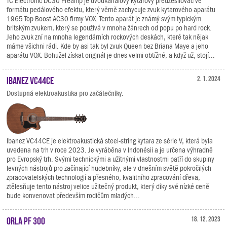
TC Electronic DC30 Preamp je dvoukanálový kytarový předzesilovač ve
formátu pedálového efektu, který věrně zachycuje zvuk kytarového aparátu
1965 Top Boost AC30 firmy VOX. Tento aparát je známý svým typickým
britským zvukem, který se používá v mnoha žánrech od popu po hard rock.
Jeho zvuk zní na mnoha legendárních rockových deskách, které tak nějak
máme všichni rádi. Kde by asi tak byl zvuk Queen bez Briana Maye a jeho
aparátu VOX. Bohužel získat originál je dnes velmi obtížné, a když už, stojí...
Ibanez VC44CE
2. 1. 2024
Dostupná elektroakustika pro začátečníky.
Ibanez VC44CE je elektroakustická steel-string kytara ze série V, která byla
uvedena na trh v roce 2023. Je vyráběna v Indonésii a je určena výhradně
pro Evropský trh. Svými technickými a užitnými vlastnostmi patří do skupiny
levných nástrojů pro začínající hudebníky, ale v dnešním světě pokročilých
zpracovatelských technologií a přesného, kvalitního zpracování dřeva,
ztělesňuje tento nástroj velice užitečný produkt, který díky své nízké ceně
bude konvenovat především rodičům mladých...
Orla PF 300
18. 12. 2023