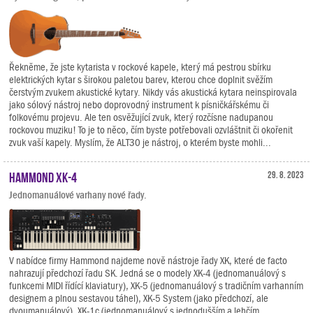
Řekněme, že jste kytarista v rockové kapele, který má pestrou sbírku
elektrických kytar s širokou paletou barev, kterou chce doplnit svěžím
čerstvým zvukem akustické kytary. Nikdy vás akustická kytara neinspirovala
jako sólový nástroj nebo doprovodný instrument k písničkářskému či
folkovému projevu. Ale ten osvěžující zvuk, který rozčísne nadupanou
rockovou muziku! To je to něco, čím byste potřebovali ozvláštnit či okořenit
zvuk vaší kapely. Myslím, že ALT30 je nástroj, o kterém byste mohli...
Hammond XK-4
29. 8. 2023
Jednomanuálové varhany nové řady.
V nabídce firmy Hammond najdeme nově nástroje řady XK, které de facto
nahrazují předchozí řadu SK. Jedná se o modely XK-4 (jednomanuálový s
funkcemi MIDI řídící klaviatury), XK-5 (jednomanuálový s tradičním varhanním
designem a plnou sestavou táhel), XK-5 System (jako předchozí, ale
dvoumanuálový), XK-1c (jednomanuálový s jednodušším a lehčím