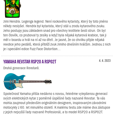
Jimi Hendrix. Legenga legend. Není rockového kytaristy, který by toto jméno
někdy neslyšel. Hendrix byl kytarista, který stál u zrodu kytarového zvuku.
Jeho postupy jsou základem snad pro všechny krotitele šesti strun. On byl
ten člověk, co pruboval ty zesíky a když byla nějaká kytarová krabice, tak ji
měl v boardu a hrál na ní až na dřeň. Je jasné, že co chvilku přijde nějaká
reedice jeho pedálů, která přiblíží zvuk Jimiho dnešním hráčům. Jednou z nich
je i speciální edice Fuzz Face Distortion...
Yamaha Revstar RSP20 a RSP02T
4. 4. 2023
Druhá generace Revstarů.
Společnost Yamaha přišla nedávno s novou, řekněme vylepšenou generací
svých elektrických kytar z poměrně úspěšné řady nazvané Revstar. Ta vás
mohla zaujmout především originálním designem, inspirovaným závodními
motocykly z 60. let minulého století. K malému testu zde máme dva zástupce
z jejich nejvyšší řady nazvané Profesionál, a to model RSP20 a RSP02T.