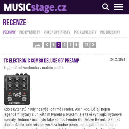
S muzikanty pro muzikanty
Recenze
VŠECHNY
PRO KYTARISTY
PRO BASKYTARISTY
PRO KLÁVESISTY
PRO BUBENÍKY
1
2
3
4
5
12
Stránka
Předchozí
2
z
12
Další
…
TC Electronic Combo Deluxe 65' Preamp
24. 2. 2024
Legendární kombucha v malém pedálu.
Kdo z kytaristů nikdy neslyšel o firmě Fender. Asi nikdo. Dělají nejen
legendární kytary s unikátním tvarem a zvukem, ale také vynikající kytarové
aparáty. Jedním z nich bylo také kombo Fender 65 Deluxe Reverb. Sehnat
dnes můžete opět reissue verzi za hodně peněz, nebo pátrat po butique