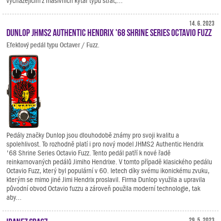
vycházejícím z masivních kytar typu strat,...
14. 6. 2023
Dunlop JHMS2 Authentic Hendrix '68 Shrine Series Octavio Fuzz
Efektový pedál typu Octaver / Fuzz.
Pedály značky Dunlop jsou dlouhodobě známy pro svoji kvalitu a
spolehlivost. To rozhodně platí i pro nový model JHMS2 Authentic Hendrix
'68 Shrine Series Octavio Fuzz. Tento pedál patří k nové řadě
reinkarnovaných pedálů Jimiho Hendrixe. V tomto případě klasického pedálu
Octavio Fuzz, který byl populární v 60. letech díky svému ikonickému zvuku,
kterým se mimo jiné Jimi Hendrix proslavil. Firma Dunlop využila a upravila
původní obvod Octavio fuzzu a zároveň použila moderní technologie, tak
aby...
29. 5. 2023