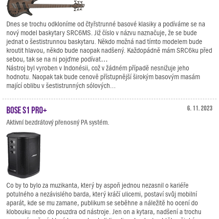
Dnes se trochu odkloníme od čtyřstrunné basové klasiky a podíváme se na
nový model baskytary SRC6MS. Již číslo v názvu naznačuje, že se bude
jednat o šestistrunnou baskytaru. Někdo možná nad tímto modelem bude
kroutit hlavou, někdo bude naopak nadšený. Každopádně mám SRC6ku před
sebou, tak se na ni pojďme podívat…
Nástroj byl vyroben v Indonésii, což v žádném případě nesnižuje jeho
hodnotu. Naopak tak bude cenově přístupnější širokým basovým masám
mající oblibu v šestistrunných sólových...
BOSE S1 Pro+
6. 11. 2023
Aktivní bezdrátový přenosný PA systém.
Co by to bylo za muzikanta, který by aspoň jednou nezasnil o kariéře
potulného a nezávislého barda, který kráčí ulicemi, postaví svůj mobilní
aparát, kde se mu zamane, publikum se seběhne a náležitě ho ocení do
klobouku nebo do pouzdra od nástroje. Jen on a kytara, nadšení a trochu