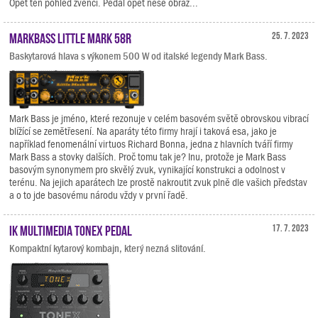
Opět ten pohled zvenčí. Pedál opět nese obraz...
Markbass Little Mark 58R
25. 7. 2023
Baskytarová hlava s výkonem 500 W od italské legendy Mark Bass.
Mark Bass je jméno, které rezonuje v celém basovém světě obrovskou vibrací
blížící se zemětřesení. Na aparáty této firmy hrají i taková esa, jako je
například fenomenální virtuos Richard Bonna, jedna z hlavních tváří firmy
Mark Bass a stovky dalších. Proč tomu tak je? Inu, protože je Mark Bass
basovým synonymem pro skvělý zvuk, vynikající konstrukci a odolnost v
terénu. Na jejich aparátech lze prostě nakroutit zvuk plně dle vašich představ
a o to jde basovému národu vždy v první řadě.
IK Multimedia TONEX Pedal
17. 7. 2023
Kompaktní kytarový kombajn, který nezná slitování.