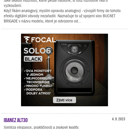
také škálou možností, které pedál nabídne, si totiž rozhodně říká o
vyzkoušení.
Když říkám analogový, myslím opravdu analogový - vývojáři firmy do tohoto
efektu digitální obvody nezařadili. Naznačuje to už spojení slov BUCKET
BRIGADE v názvu modelu, které je odvozeno od...
Ibanez ALT30
4. 9. 2023
Syntéza elegance, praktičnosti a zvukové kvality.