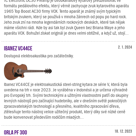
TC Electronic DC30 Preamp je dvoukanálový kytarový předzesilovač ve
formátu pedálového efektu, který věrně zachycuje zvuk kytarového aparátu
1965 Top Boost AC30 firmy VOX. Tento aparát je známý svým typickým
britským zvukem, který se používá v mnoha žánrech od popu po hard rock.
Jeho zvuk zní na mnoha legendárních rockových deskách, které tak nějak
máme všichni rádi. Kde by asi tak byl zvuk Queen bez Briana Maye a jeho
aparátu VOX. Bohužel získat originál je dnes velmi obtížné, a když už, stojí...
Ibanez VC44CE
2. 1. 2024
Dostupná elektroakustika pro začátečníky.
Ibanez VC44CE je elektroakustická steel-string kytara ze série V, která byla
uvedena na trh v roce 2023. Je vyráběna v Indonésii a je určena výhradně
pro Evropský trh. Svými technickými a užitnými vlastnostmi patří do skupiny
levných nástrojů pro začínající hudebníky, ale v dnešním světě pokročilých
zpracovatelských technologií a přesného, kvalitního zpracování dřeva,
ztělesňuje tento nástroj velice užitečný produkt, který díky své nízké ceně
bude konvenovat především rodičům mladých...
Orla PF 300
18. 12. 2023