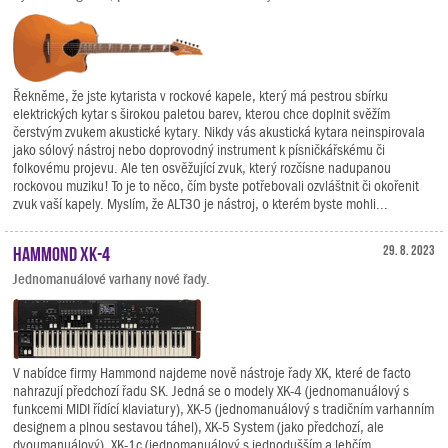
Řekněme, že jste kytarista v rockové kapele, který má pestrou sbírku
elektrických kytar s širokou paletou barev, kterou chce doplnit svěžím
čerstvým zvukem akustické kytary. Nikdy vás akustická kytara neinspirovala
jako sólový nástroj nebo doprovodný instrument k písničkářskému či
folkovému projevu. Ale ten osvěžující zvuk, který rozčísne nadupanou
rockovou muziku! To je to něco, čím byste potřebovali ozvláštnit či okořenit
zvuk vaší kapely. Myslím, že ALT30 je nástroj, o kterém byste mohli...
Hammond XK-4
29. 8. 2023
Jednomanuálové varhany nové řady.
V nabídce firmy Hammond najdeme nově nástroje řady XK, které de facto
nahrazují předchozí řadu SK. Jedná se o modely XK-4 (jednomanuálový s
funkcemi MIDI řídící klaviatury), XK-5 (jednomanuálový s tradičním varhanním
designem a plnou sestavou táhel), XK-5 System (jako předchozí, ale
dvoumanuálový), XK-1c (jednomanuálový s jednodušším a lehčím