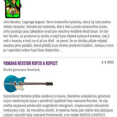
Jimi Hendrix. Legenga legend. Není rockového kytaristy, který by toto jméno
někdy neslyšel. Hendrix byl kytarista, který stál u zrodu kytarového zvuku.
Jeho postupy jsou základem snad pro všechny krotitele šesti strun. On byl
ten člověk, co pruboval ty zesíky a když byla nějaká kytarová krabice, tak ji
měl v boardu a hrál na ní až na dřeň. Je jasné, že co chvilku přijde nějaká
reedice jeho pedálů, která přiblíží zvuk Jimiho dnešním hráčům. Jednou z nich
je i speciální edice Fuzz Face Distortion...
Yamaha Revstar RSP20 a RSP02T
4. 4. 2023
Druhá generace Revstarů.
Společnost Yamaha přišla nedávno s novou, řekněme vylepšenou generací
svých elektrických kytar z poměrně úspěšné řady nazvané Revstar. Ta vás
mohla zaujmout především originálním designem, inspirovaným závodními
motocykly z 60. let minulého století. K malému testu zde máme dva zástupce
z jejich nejvyšší řady nazvané Profesionál, a to model RSP20 a RSP02T.