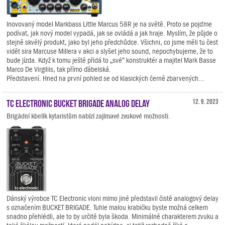
Inovovaný model Markbass Little Marcus 58R je na světě. Proto se pojďme
podívat, jak nový model vypadá, jak se ovládá a jak hraje. Myslím, že půjde o
stejně skvělý produkt, jako byl jeho předchůdce. Všichni, co jsme měli tu čest
vidět sira Marcuse Millera v akci a slyšet jeho sound, nepochybujeme, že to
bude jízda. Když k tomu ještě přidá to „své“ konstruktér a majitel Mark Basse
Marco De Virgiliis, tak přímo ďábelská.
Představení. Hned na první pohled se od klasických černě zbarvených...
TC Electronic BUCKET BRIGADE ANALOG DELAY
12. 9. 2023
Brigádní kbelík kytaristům nabízí zajímavé zvukové možnosti.
Dánský výrobce TC Electronic vloni mimo jiné představil čistě analogový delay
s označením BUCKET BRIGADE. Tuhle malou krabičku byste možná celkem
snadno přehlédli, ale to by určitě byla škoda. Minimálně charakterem zvuku a