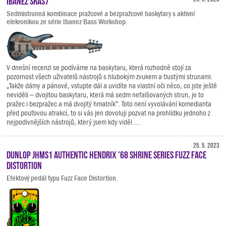
Ibanez SRAS7
Sedmistrunná kombinace pražcové a bezpražcové baskytary s aktivní
elekronikou ze série Ibanez Bass Workshop.
V dnešní recenzi se podíváme na baskytaru, která rozhodně stojí za
pozornost všech uživatelů nástrojů s hlubokým zvukem a tlustými strunami.
„Takže dámy a pánové, vstupte dál a uvidíte na vlastní oči něco, co jste ještě
neviděli – dvojitou baskytaru, která má sedm nefalšovaných strun, je to
pražec i bezpražec a má dvojitý hmatník“. Toto není vyvolávání komedianta
před pouťovou atrakcí, to si vás jen dovoluji pozvat na prohlídku jednoho z
nejpodivnějších nástrojů, který jsem kdy viděl....
25. 5. 2023
Dunlop JHMS1 Authentic Hendrix '68 Shrine Series Fuzz Face
Distortion
Efektový pedál typu Fuzz Face Distortion.