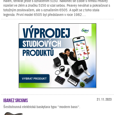
Halen, tenkrát ještě s označením 5150. Nakonec se Eddie s firmou Peavey
rozešel ve zlém a značku 5150 si vzal sebou. Peavey neváhal a pokračoval s
totožným zesilovačem, ale s označením 6505. A opět se z toho stala
legenda. První model 6505 byl představen v roce 1982....
Ibanez SRC6MS
21. 11. 2023
Šestistrunná elektrická baskytara typu “modern bass“.