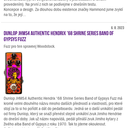
provedením). Na první z nich se podívejme v dnešním testu.
Koncepce a design. Za dlouhou dobu existence značky Hammond jsme zvyklí
na to, že její...
6. 8. 2023
Dunlop JHMS4 Authentic Hendrix '68 Shrine Series Band Of
Gypsys Fuzz
Fuzz pro ten spravnej Woodstock.
Dunlop JHMS4 Authentic Hendrix '68 Shrine Series Band of Gypsys Fuzz má
kromě velmi dlouhého názvu mnoho dalších předností a vlastností, pro které
stojí za to si ho pořídit a dát do pedalboardu. Jedná se o další unikátní pedál
od firmy Dunlop, který se snaží přenést stejně unikátní zvuk Jimiho Hendrixe
do dnešní doby. Jak už název napovídá, pedál přináší zvuk Jimiho kytary z
živého alba Band of Gypsys z roku 1970. Tak to jdeme okouknout.