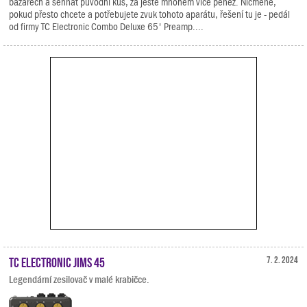
bazarech a sehnat původní kus, za ještě mnohem více peněz. Nicméně,
pokud přesto chcete a potřebujete zvuk tohoto aparátu, řešení tu je - pedál
od firmy TC Electronic Combo Deluxe 65' Preamp....
TC Electronic Jims 45
7. 2. 2024
Legendární zesilovač v malé krabičce.