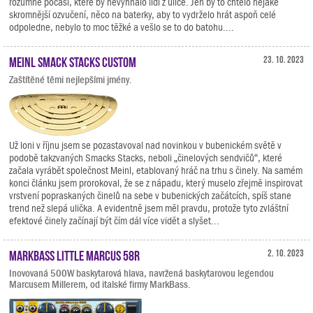
rozumné počasí, které by nevyhnalo lidi z ulice. Jen by to chtělo nějaké
skromnější ozvučení, něco na baterky, aby to vydrželo hrát aspoň celé
odpoledne, nebylo to moc těžké a vešlo se to do batohu....
Meinl Smack Stacks Custom
23. 10. 2023
Zaštítěné těmi nejlepšími jmény.
Už loni v říjnu jsem se pozastavoval nad novinkou v bubenickém světě v
podobě takzvaných Smacks Stacks, neboli „činelových sendvičů“, které
začala vyrábět společnost Meinl, etablovaný hráč na trhu s činely. Na samém
konci článku jsem prorokoval, že se z nápadu, který muselo zřejmě inspirovat
vrstvení popraskaných činelů na sebe v bubenických začátcích, spíš stane
trend než slepá ulička. A evidentně jsem měl pravdu, protože tyto zvláštní
efektové činely začínají být čím dál více vidět a slyšet...
Markbass Little Marcus 58R
2. 10. 2023
Inovovaná 500W baskytarová hlava, navržená baskytarovou legendou
Marcusem Millerem, od italské firmy MarkBass.