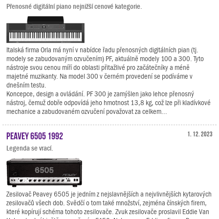
Přenosné digitální piano nejnižší cenové kategorie.
Italská firma Orla má nyní v nabídce řadu přenosných digitálních pian (tj.
modely se zabudovaným ozvučením) PF, aktuálně modely 100 a 300. Tyto
nástroje svou cenou míří do oblasti přitažlivé pro začátečníky a méně
majetné muzikanty. Na model 300 v černém provedení se podíváme v
dnešním testu.
Koncepce, design a ovládání. PF 300 je zamýšlen jako lehce přenosný
nástroj, čemuž dobře odpovídá jeho hmotnost 13,8 kg, což lze při kladívkové
mechanice a zabudovaném ozvučení považovat za celkem...
Peavey 6505 1992
1. 12. 2023
Legenda se vrací.
Zesilovač Peavey 6505 je jedním z nejslavnějších a nejvlivnějších kytarových
zesilovačů všech dob. Svědčí o tom také množství, zejména čínských firem,
které kopírují schéma tohoto zesilovače. Zvuk zesilovače proslavil Eddie Van