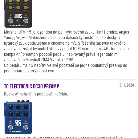
Marshall JTM 45 je legendou na poli kytarového zvuku. Jimi Hendrix, Angus
Young, Yngwie Malmsteen a spousta dalších kytaristů, jejichž desky a
kytarový zvuk obdivujeme a chceme ho mít. S řešením jak zvuk takového
zesilovače získat by mohl být nový pedál TC Electronic Jims 45. Jedná se o
kompaktní preamp v podobě pedálu inspirovaný právě legendárním
zesilovačem Marshall JTM45 z roku 1965.
Co pedál Jims 45 nabízí? Ve své podstatě se jedná podlahový preamp do
pedalboardu, který nabízí dva...
TC Electronic DC30 Preamp
10. 1. 2024
Rockový mohykán v pedálovém efektu.