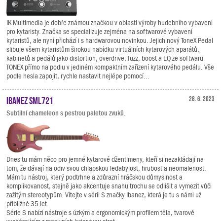
IK Multimedia je dobře známou značkou v oblasti výroby hudebního vybavení
pro kytaristy. Značka se specializuje zejména na softwarové vybavení
kytaristů, ale nyní přichází i s hardwarovou novinkou. Jejich nový ToneX Pedal
slibuje všem kytaristům širokou nabídku virtuálních kytarových aparátů,
kabinetů a pedálů jako distortion, overdrive, fuzz, boost a EQ ze softwaru
TONEX přímo na podiu v jediném kompaktním zařízení kytarového pedálu. Vše
podle hesla zapojit, rychle nastavit nejlépe pomocí...
Ibanez SML721
28. 6. 2023
Subtilní chameleon s pestrou paletou zvuků.
Dnes tu mám něco pro jemné kytarové džentlmeny, kteří si nezakládají na
tom, že dávají na odiv svou chlapskou ledabylost, hrubost a neomalenost.
Mám tu nástroj, který podtrhne a zdůrazní hráčskou důmyslnost a
komplikovanost, stejně jako akcentuje snahu trochu se odlišit a vymezit vůči
zažitým stereotypům. Vítejte v sérii S značky Ibanez, která je tu s námi už
přibližně 35 let.
Série S nabízí nástroje s úzkým a ergonomickým profilem těla, tvarově