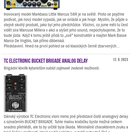
Inovovaný model Markbass Little Marcus 58R je na světě. Proto se pojďme
podívat, jak nový model vypadá, jak se ovládá a jak hraje. Myslím, že půjde o
stejně skvělý produkt, jako byl jeho předchůdce. Všichni, co jsme měli tu čest
vidět sira Marcuse Millera v akci a slyšet jeho sound, nepochybujeme, že to
bude jízda. Když k tomu ještě přidá to „své“ konstruktér a majitel Mark Basse
Marco De Virgiliis, tak přímo ďábelská.
Představení. Hned na první pohled se od klasických černě zbarvených...
TC Electronic BUCKET BRIGADE ANALOG DELAY
12. 9. 2023
Brigádní kbelík kytaristům nabízí zajímavé zvukové možnosti.
Dánský výrobce TC Electronic vloni mimo jiné představil čistě analogový delay
s označením BUCKET BRIGADE. Tuhle malou krabičku byste možná celkem
snadno přehlédli, ale to by určitě byla škoda. Minimálně charakterem zvuku a