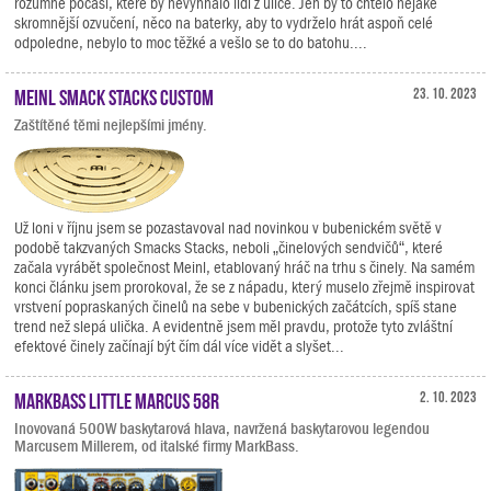
rozumné počasí, které by nevyhnalo lidi z ulice. Jen by to chtělo nějaké
skromnější ozvučení, něco na baterky, aby to vydrželo hrát aspoň celé
odpoledne, nebylo to moc těžké a vešlo se to do batohu....
Meinl Smack Stacks Custom
23. 10. 2023
Zaštítěné těmi nejlepšími jmény.
Už loni v říjnu jsem se pozastavoval nad novinkou v bubenickém světě v
podobě takzvaných Smacks Stacks, neboli „činelových sendvičů“, které
začala vyrábět společnost Meinl, etablovaný hráč na trhu s činely. Na samém
konci článku jsem prorokoval, že se z nápadu, který muselo zřejmě inspirovat
vrstvení popraskaných činelů na sebe v bubenických začátcích, spíš stane
trend než slepá ulička. A evidentně jsem měl pravdu, protože tyto zvláštní
efektové činely začínají být čím dál více vidět a slyšet...
Markbass Little Marcus 58R
2. 10. 2023
Inovovaná 500W baskytarová hlava, navržená baskytarovou legendou
Marcusem Millerem, od italské firmy MarkBass.