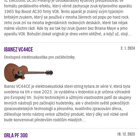
TC Electronic DC30 Preamp je dvoukanálový kytarový předzesilovač ve
formátu pedálového efektu, který věrně zachycuje zvuk kytarového aparátu
1965 Top Boost AC30 firmy VOX. Tento aparát je známý svým typickým
britským zvukem, který se používá v mnoha žánrech od popu po hard rock.
Jeho zvuk zní na mnoha legendárních rockových deskách, které tak nějak
máme všichni rádi. Kde by asi tak byl zvuk Queen bez Briana Maye a jeho
aparátu VOX. Bohužel získat originál je dnes velmi obtížné, a když už, stojí...
Ibanez VC44CE
2. 1. 2024
Dostupná elektroakustika pro začátečníky.
Ibanez VC44CE je elektroakustická steel-string kytara ze série V, která byla
uvedena na trh v roce 2023. Je vyráběna v Indonésii a je určena výhradně
pro Evropský trh. Svými technickými a užitnými vlastnostmi patří do skupiny
levných nástrojů pro začínající hudebníky, ale v dnešním světě pokročilých
zpracovatelských technologií a přesného, kvalitního zpracování dřeva,
ztělesňuje tento nástroj velice užitečný produkt, který díky své nízké ceně
bude konvenovat především rodičům mladých...
Orla PF 300
18. 12. 2023