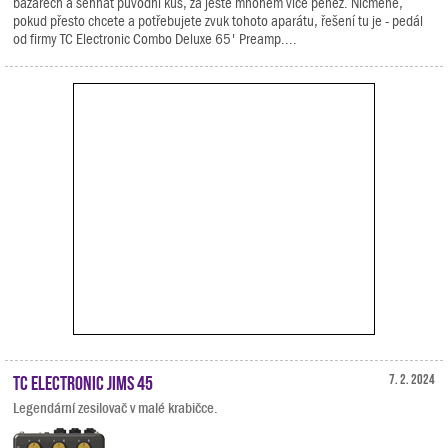
bazarech a sehnat původní kus, za ještě mnohem více peněz. Nicméně,
pokud přesto chcete a potřebujete zvuk tohoto aparátu, řešení tu je - pedál
od firmy TC Electronic Combo Deluxe 65' Preamp....
TC Electronic Jims 45
7. 2. 2024
Legendární zesilovač v malé krabičce.