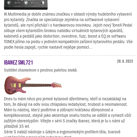
IK Multimedia je dobře známou značkou v oblasti výroby hudebního vybavení
pro kytaristy. Značka se specializuje zejména na softwarové vybavení
kytaristů, ale nyní přichází i s hardwarovou novinkou. Jejich nový ToneX Pedal
slibuje všem kytaristům širokou nabídku virtuálních kytarových aparátů,
kabinetů a pedálů jako distortion, overdrive, fuzz, boost a EQ ze softwaru
TONEX přímo na podiu v jediném kompaktním zařízení kytarového pedálu. Vše
podle hesla zapojit, rychle nastavit nejlépe pomocí...
Ibanez SML721
28. 6. 2023
Subtilní chameleon s pestrou paletou zvuků.
Dnes tu mám něco pro jemné kytarové džentlmeny, kteří si nezakládají na
tom, že dávají na odiv svou chlapskou ledabylost, hrubost a neomalenost.
Mám tu nástroj, který podtrhne a zdůrazní hráčskou důmyslnost a
komplikovanost, stejně jako akcentuje snahu trochu se odlišit a vymezit vůči
zažitým stereotypům. Vítejte v sérii S značky Ibanez, která je tu s námi už
přibližně 35 let.
Série S nabízí nástroje s úzkým a ergonomickým profilem těla, tvarově