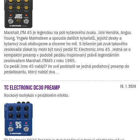
Marshall JTM 45 je legendou na poli kytarového zvuku. Jimi Hendrix, Angus
Young, Yngwie Malmsteen a spousta dalších kytaristů, jejichž desky a
kytarový zvuk obdivujeme a chceme ho mít. S řešením jak zvuk takového
zesilovače získat by mohl být nový pedál TC Electronic Jims 45. Jedná se o
kompaktní preamp v podobě pedálu inspirovaný právě legendárním
zesilovačem Marshall JTM45 z roku 1965.
Co pedál Jims 45 nabízí? Ve své podstatě se jedná podlahový preamp do
pedalboardu, který nabízí dva...
TC Electronic DC30 Preamp
10. 1. 2024
Rockový mohykán v pedálovém efektu.