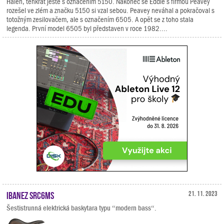
Halen, tenkrát ještě s označením 5150. Nakonec se Eddie s firmou Peavey
rozešel ve zlém a značku 5150 si vzal sebou. Peavey neváhal a pokračoval s
totožným zesilovačem, ale s označením 6505. A opět se z toho stala
legenda. První model 6505 byl představen v roce 1982....
Ibanez SRC6MS
21. 11. 2023
Šestistrunná elektrická baskytara typu “modern bass“.