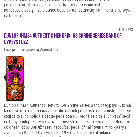
provedením). Na první z nich se podívejme v dnešním testu.
Koncepce a design. Za dlouhou dobu existence značky Hammond jsme zvyklí
na to, že její...
6. 8. 2023
Dunlop JHMS4 Authentic Hendrix '68 Shrine Series Band Of
Gypsys Fuzz
Fuzz pro ten spravnej Woodstock.
Dunlop JHMS4 Authentic Hendrix '68 Shrine Series Band of Gypsys Fuzz má
kromě velmi dlouhého názvu mnoho dalších předností a vlastností, pro které
stojí za to si ho pořídit a dát do pedalboardu. Jedná se o další unikátní pedál
od firmy Dunlop, který se snaží přenést stejně unikátní zvuk Jimiho Hendrixe
do dnešní doby. Jak už název napovídá, pedál přináší zvuk Jimiho kytary z
živého alba Band of Gypsys z roku 1970. Tak to jdeme okouknout.