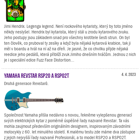
Jimi Hendrix. Legenga legend. Není rockového kytaristy, který by toto jméno
někdy neslyšel. Hendrix byl kytarista, který stál u zrodu kytarového zvuku.
Jeho postupy jsou základem snad pro všechny krotitele šesti strun. On byl
ten člověk, co pruboval ty zesíky a když byla nějaká kytarová krabice, tak ji
měl v boardu a hrál na ní až na dřeň. Je jasné, že co chvilku přijde nějaká
reedice jeho pedálů, která přiblíží zvuk Jimiho dnešním hráčům. Jednou z nich
je i speciální edice Fuzz Face Distortion...
Yamaha Revstar RSP20 a RSP02T
4. 4. 2023
Druhá generace Revstarů.
Společnost Yamaha přišla nedávno s novou, řekněme vylepšenou generací
svých elektrických kytar z poměrně úspěšné řady nazvané Revstar. Ta vás
mohla zaujmout především originálním designem, inspirovaným závodními
motocykly z 60. let minulého století. K malému testu zde máme dva zástupce
z jejich nejvyšší řady nazvané Profesionál, a to model RSP20 a RSP02T.