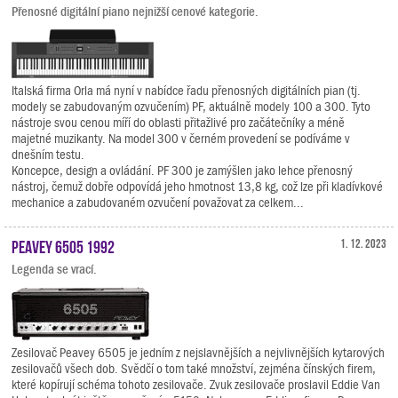
Přenosné digitální piano nejnižší cenové kategorie.
Italská firma Orla má nyní v nabídce řadu přenosných digitálních pian (tj.
modely se zabudovaným ozvučením) PF, aktuálně modely 100 a 300. Tyto
nástroje svou cenou míří do oblasti přitažlivé pro začátečníky a méně
majetné muzikanty. Na model 300 v černém provedení se podíváme v
dnešním testu.
Koncepce, design a ovládání. PF 300 je zamýšlen jako lehce přenosný
nástroj, čemuž dobře odpovídá jeho hmotnost 13,8 kg, což lze při kladívkové
mechanice a zabudovaném ozvučení považovat za celkem...
Peavey 6505 1992
1. 12. 2023
Legenda se vrací.
Zesilovač Peavey 6505 je jedním z nejslavnějších a nejvlivnějších kytarových
zesilovačů všech dob. Svědčí o tom také množství, zejména čínských firem,
které kopírují schéma tohoto zesilovače. Zvuk zesilovače proslavil Eddie Van