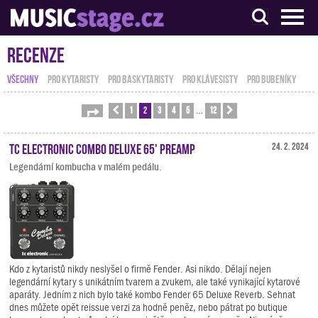
S muzikanty pro muzikanty
Recenze
VŠECHNY
PRO KYTARISTY
PRO BASKYTARISTY
PRO KLÁVESISTY
PRO BUBENÍKY
1
2
3
4
5
12
Stránka
Předchozí
2
z
12
Další
…
TC Electronic Combo Deluxe 65' Preamp
24. 2. 2024
Legendární kombucha v malém pedálu.
Kdo z kytaristů nikdy neslyšel o firmě Fender. Asi nikdo. Dělají nejen
legendární kytary s unikátním tvarem a zvukem, ale také vynikající kytarové
aparáty. Jedním z nich bylo také kombo Fender 65 Deluxe Reverb. Sehnat
dnes můžete opět reissue verzi za hodně peněz, nebo pátrat po butique