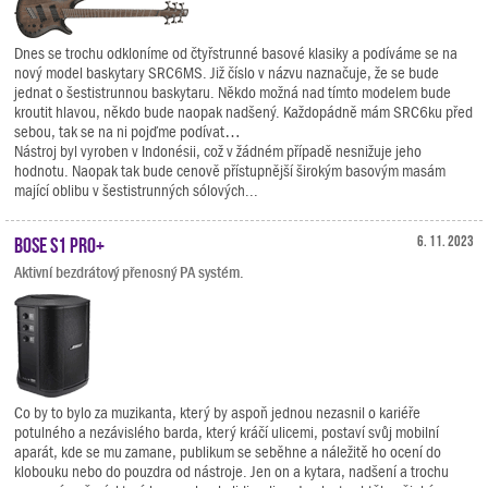
Dnes se trochu odkloníme od čtyřstrunné basové klasiky a podíváme se na
nový model baskytary SRC6MS. Již číslo v názvu naznačuje, že se bude
jednat o šestistrunnou baskytaru. Někdo možná nad tímto modelem bude
kroutit hlavou, někdo bude naopak nadšený. Každopádně mám SRC6ku před
sebou, tak se na ni pojďme podívat…
Nástroj byl vyroben v Indonésii, což v žádném případě nesnižuje jeho
hodnotu. Naopak tak bude cenově přístupnější širokým basovým masám
mající oblibu v šestistrunných sólových...
BOSE S1 Pro+
6. 11. 2023
Aktivní bezdrátový přenosný PA systém.
Co by to bylo za muzikanta, který by aspoň jednou nezasnil o kariéře
potulného a nezávislého barda, který kráčí ulicemi, postaví svůj mobilní
aparát, kde se mu zamane, publikum se seběhne a náležitě ho ocení do
klobouku nebo do pouzdra od nástroje. Jen on a kytara, nadšení a trochu