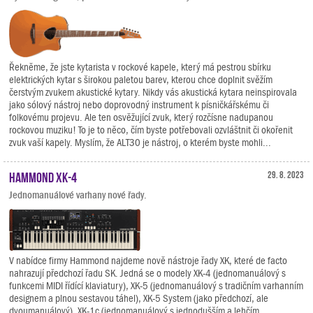
Řekněme, že jste kytarista v rockové kapele, který má pestrou sbírku
elektrických kytar s širokou paletou barev, kterou chce doplnit svěžím
čerstvým zvukem akustické kytary. Nikdy vás akustická kytara neinspirovala
jako sólový nástroj nebo doprovodný instrument k písničkářskému či
folkovému projevu. Ale ten osvěžující zvuk, který rozčísne nadupanou
rockovou muziku! To je to něco, čím byste potřebovali ozvláštnit či okořenit
zvuk vaší kapely. Myslím, že ALT30 je nástroj, o kterém byste mohli...
Hammond XK-4
29. 8. 2023
Jednomanuálové varhany nové řady.
V nabídce firmy Hammond najdeme nově nástroje řady XK, které de facto
nahrazují předchozí řadu SK. Jedná se o modely XK-4 (jednomanuálový s
funkcemi MIDI řídící klaviatury), XK-5 (jednomanuálový s tradičním varhanním
designem a plnou sestavou táhel), XK-5 System (jako předchozí, ale
dvoumanuálový), XK-1c (jednomanuálový s jednodušším a lehčím