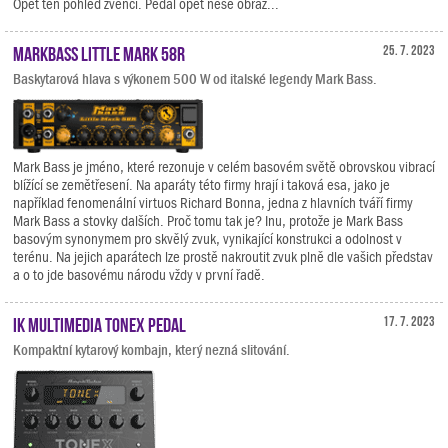
Opět ten pohled zvenčí. Pedál opět nese obraz...
Markbass Little Mark 58R
25. 7. 2023
Baskytarová hlava s výkonem 500 W od italské legendy Mark Bass.
Mark Bass je jméno, které rezonuje v celém basovém světě obrovskou vibrací
blížící se zemětřesení. Na aparáty této firmy hrají i taková esa, jako je
například fenomenální virtuos Richard Bonna, jedna z hlavních tváří firmy
Mark Bass a stovky dalších. Proč tomu tak je? Inu, protože je Mark Bass
basovým synonymem pro skvělý zvuk, vynikající konstrukci a odolnost v
terénu. Na jejich aparátech lze prostě nakroutit zvuk plně dle vašich představ
a o to jde basovému národu vždy v první řadě.
IK Multimedia TONEX Pedal
17. 7. 2023
Kompaktní kytarový kombajn, který nezná slitování.