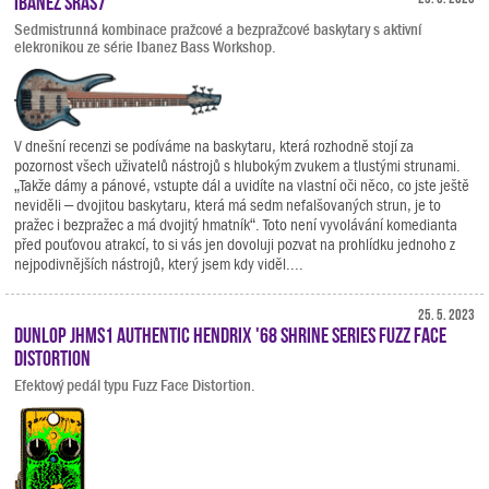
Ibanez SRAS7
Sedmistrunná kombinace pražcové a bezpražcové baskytary s aktivní
elekronikou ze série Ibanez Bass Workshop.
V dnešní recenzi se podíváme na baskytaru, která rozhodně stojí za
pozornost všech uživatelů nástrojů s hlubokým zvukem a tlustými strunami.
„Takže dámy a pánové, vstupte dál a uvidíte na vlastní oči něco, co jste ještě
neviděli – dvojitou baskytaru, která má sedm nefalšovaných strun, je to
pražec i bezpražec a má dvojitý hmatník“. Toto není vyvolávání komedianta
před pouťovou atrakcí, to si vás jen dovoluji pozvat na prohlídku jednoho z
nejpodivnějších nástrojů, který jsem kdy viděl....
25. 5. 2023
Dunlop JHMS1 Authentic Hendrix '68 Shrine Series Fuzz Face
Distortion
Efektový pedál typu Fuzz Face Distortion.