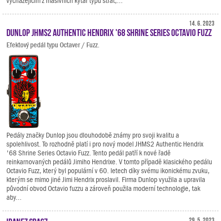
vycházejícím z masivních kytar typu strat,...
14. 6. 2023
Dunlop JHMS2 Authentic Hendrix '68 Shrine Series Octavio Fuzz
Efektový pedál typu Octaver / Fuzz.
Pedály značky Dunlop jsou dlouhodobě známy pro svoji kvalitu a
spolehlivost. To rozhodně platí i pro nový model JHMS2 Authentic Hendrix
'68 Shrine Series Octavio Fuzz. Tento pedál patří k nové řadě
reinkarnovaných pedálů Jimiho Hendrixe. V tomto případě klasického pedálu
Octavio Fuzz, který byl populární v 60. letech díky svému ikonickému zvuku,
kterým se mimo jiné Jimi Hendrix proslavil. Firma Dunlop využila a upravila
původní obvod Octavio fuzzu a zároveň použila moderní technologie, tak
aby...
29. 5. 2023