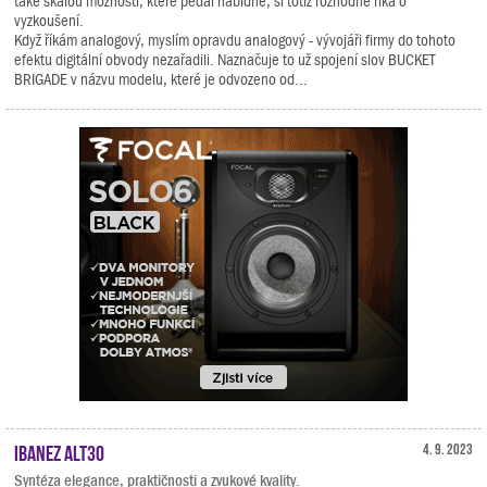
také škálou možností, které pedál nabídne, si totiž rozhodně říká o
vyzkoušení.
Když říkám analogový, myslím opravdu analogový - vývojáři firmy do tohoto
efektu digitální obvody nezařadili. Naznačuje to už spojení slov BUCKET
BRIGADE v názvu modelu, které je odvozeno od...
Ibanez ALT30
4. 9. 2023
Syntéza elegance, praktičnosti a zvukové kvality.