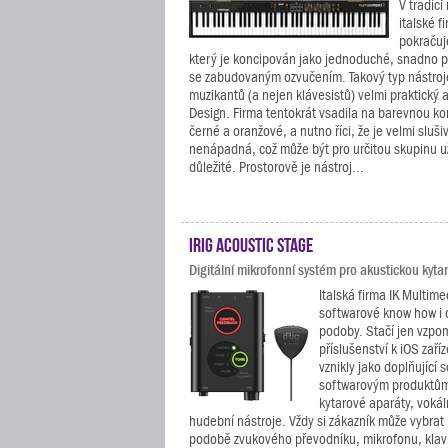
V tradic
italské f
pokračuj
který je koncipován jako jednoduché, snadno 
se zabudovaným ozvučením. Takový typ nástro
muzikantů (a nejen klávesistů) velmi praktický a 
Design. Firma tentokrát vsadila na barevnou k
černé a oranžové, a nutno říci, že je velmi sluš
nenápadná, což může být pro určitou skupinu u
důležité. Prostorově je nástroj...
iRig Acoustic Stage
Digitální mikrofonní systém pro akustickou kyta
Italská firma IK Multime
softwarové know how i
podoby. Stačí jen vzp
příslušenství k iOS zaří
vznikly jako doplňující 
softwarovým produktům. 
kytarové aparáty, voká
hudební nástroje. Vždy si zákazník může vybrat i
podobě zvukového převodníku, mikrofonu, klav