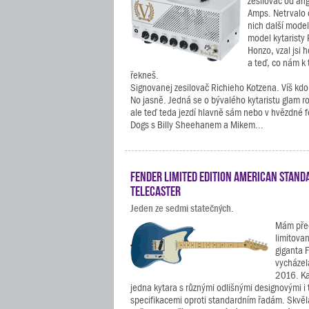
zesilovač od ang
Amps. Netrvalo
nich další model
model kytaristy
Honzo, vzal jsi 
a teď, co nám k 
řekneš.
Signovanej zesilovač Richieho Kotzena. Víš kdo 
No jasně. Jedná se o bývalého kytaristu glam r
ale teď teda jezdí hlavně sám nebo v hvězdné 
Dogs s Billy Sheehanem a Mikem...
Fender Limited Edition American Stand
Telecaster
Jeden ze sedmi statečných.
Mám před
limitova
giganta 
vycházel
2016. Ka
jedna kytara s různými odlišnými designovými i
specifikacemi oproti standardním řadám. Skvělá 