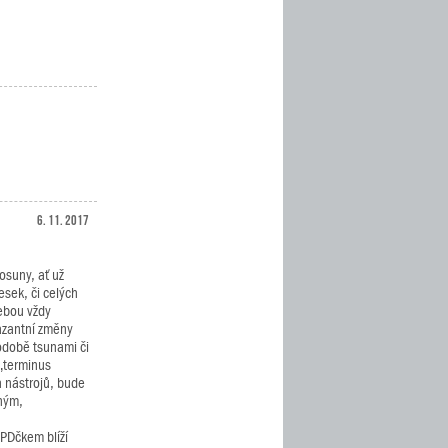
6. 11. 2017
osuny, ať už
esek, či celých
ebou vždy
razantní změny
podobě tsunami či
 „terminus
h nástrojů, bude
ným,
DPDčkem blíží