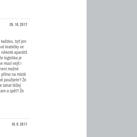
26. 10. 2017
 každou, byť jen
své krabičky ve
 několik aparátů
e logistika je
 musí vejít i
 není možné
a přímo na místě
ně použijete? Že
 tahat těžký
tam a zpět? Že
18. 9. 2017