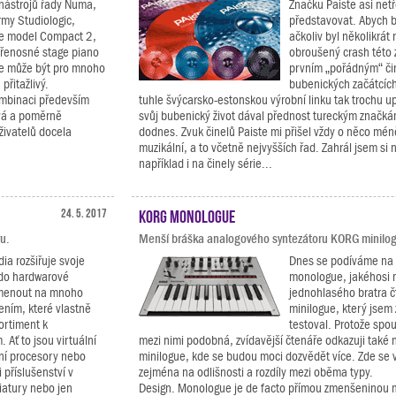
i nástrojů řady Numa,
Značku Paiste asi ne
irmy Studiologic,
představovat. Abych b
e model Compact 2,
ačkoliv byl několikrát 
přenosné stage piano
obroušený crash této
je může být pro mnoho
prvním „pořádným“ či
přitažlivý.
bubenických začátcích
ombinaci především
tuhle švýcarsko-estonskou výrobní linku tak trochu u
ivá a poměrně
svůj bubenický život dával přednost tureckým značkám
živatelů docela
dodnes. Zvuk činelů Paiste mi přišel vždy o něco méně
muzikální, a to včetně nejvyšších řad. Zahrál jsem si 
například i na činely série...
24. 5. 2017
KORG monologue
ru.
Menší bráška analogového syntezátoru KORG minilo
dia rozšiřuje svoje
Dnes se podíváme na 
 do hardwarové
monologue, jakéhosi
omenout na mnoho
jednohlasého bratra č
zením, které vlastně
minilogue, který jsem
sortiment k
testoval. Protože spou
Ať to jsou virtuální
mezi nimi podobná, zvídavější čtenáře odkazuji také 
lní procesory nebo
minilogue, kde se budou moci dozvědět více. Zde se 
 příslušenství v
zejména na odlišnosti a rozdíly mezi oběma typy.
iatury nebo jen
Design. Monologue je de facto přímou zmenšeninou m