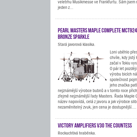
veletrhu Musikmesse ve Frankfurtu. Sám jsem mě
jeden z...
Pearl Masters Maple Complete MCT924
Bronze Sparkle
Stará javorová klasika.
Loni uběhlo pře
chvíle, kdy jist
začal v Tokiu vy
O pár let pozděj
výrobu bicích ná
společnost pojm
jeho značka patř
nejznámější výrobce bubnů a v tomto roce přichá
zřejmě nejznámější řady Masters. Řada Maple C
název napovídá, celá z javoru a jak výrobce slib
nezaměnitelný zvuk, jen cena je dostupnější....
Victory Amplifiers V30 The Countess
Rockuchtivá hraběnka.