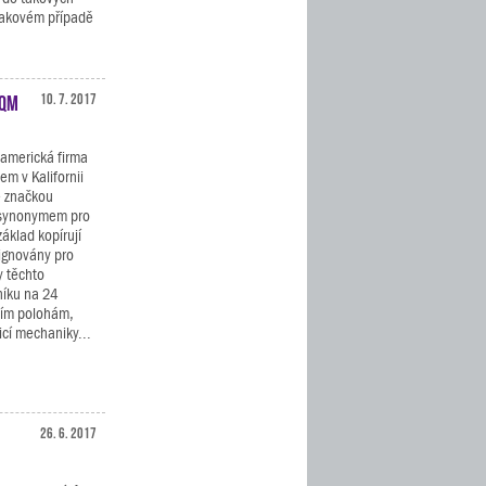
takovém případě
 QM
10. 7. 2017
americká firma
em v Kalifornii
e značkou
 synonymem pro
áklad kopírují
signovány pro
y těchto
níku na 24
rním polohám,
cí mechaniky...
26. 6. 2017