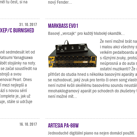
l tu čest, si na
nový Fender...
31. 10. 2017
Markbass EVO1
XEP/C Burnished
Basový „vercajk“ pro každý hluboký okamžik...
Že není možné brát na
i malou akci všechny 
sně sedmdesát let od
velkém pedalboardu a
ý Katsumi Yanagisawa
s různými zvuky, protož
rábět stojánky na noty.
neúprosná a do auta se
i se začal soustředit na
ostatní muzikanti? Že
strojů a svou
přifrčet do studia hned s několika basovými aparáty 
enoval Pearl. Dnes
se rozhodovat, jaký zvuk pro tento či onen song vlast
í mezi nejlepší a
není nutné kvůli skvělému basovému soundu neustále
zí s novou sérií
mnohakilogramový aparát po schodech do zkušebny 
omplete je, jak už
není možné mít...
uje, stále si udržuje
16. 10. 2017
Artesia PA-88W
Jednoduché digitální piano na nejen domácí použití.