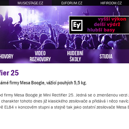
MUSICSTAGE.CZ
DJFORUM.CZ
HIFIROOM.CZ
VIDEO
HUDEBNÍ
HOVORY
STUDIA
ROZHOVORY
ŠKOLY
ier 25
námé firmy Mesa Boogie, vážící pouhých 5,5 kg.
od firmy Mesa Boogie je Mini Rectifier 25. Jedná se o zmenšenou verz
ý charakter tohoto dnes již klasického zesilovače a přidává i něco navíc
 EL84 v koncovém stupni a stejně tak jako ostatní zesilovače Mesa B