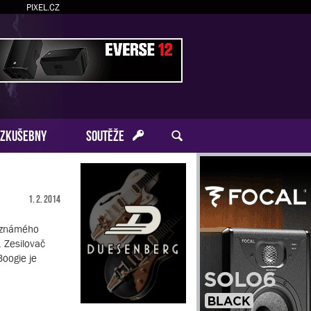
PIXEL.CZ
ZKUŠEBNY
SOUTĚŽE
1. 2. 2014
i známého
. Zesilovač
oogie je