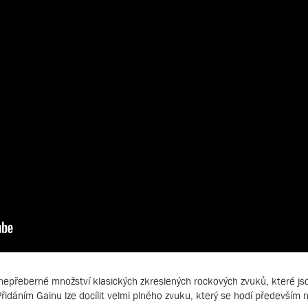
nepřeberné množství klasických zkreslených rockových zvuků, které jsou
řidáním Gainu lze docílit velmi plného zvuku, který se hodí především n