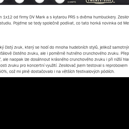
xem 1x12 od firmy DV Mark a s kytarou PRS s dvěma humbuckery. Zesil
ve studiu. Pojďme se tedy společně podívat, co tato horká novinka od M
cký čistý zvuk, který se hodí do mnoha hudebních stylů, jelikož samot
išťálově čistého zvuku, ale i poměrně hutného crunchového zvuku. Pře
, ale naopak lze dosáhnout krásného crunchového zvuku i při nižší hlas
lnosti zvuku pro koncertní využití. Zesilovač jsem testoval s reproboxem
, což mi plně dostačovalo i na větších festivalových pódiích.