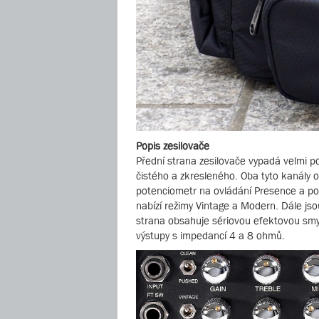
Popis zesilovače
Přední strana zesilovače vypadá velmi p
čistého a zkresleného. Oba tyto kanály o
potenciometr na ovládání Presence a pot
nabízí režimy Vintage a Modern. Dále js
strana obsahuje sériovou efektovou smyčk
výstupy s impedancí 4 a 8 ohmů.