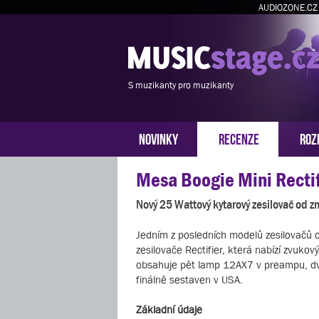
AUDIOZONE.CZ
S muzikanty pro muzikanty
NOVINKY
RECENZE
ROZ
Mesa Boogie Mini Rectif
Nový 25 Wattový kytarový zesilovač od z
Jedním z posledních modelů zesilovačů 
zesilovače Rectifier, která nabízí zvukov
obsahuje pět lamp 12AX7 v preampu, dvě
finálně sestaven v USA.
Základní údaje