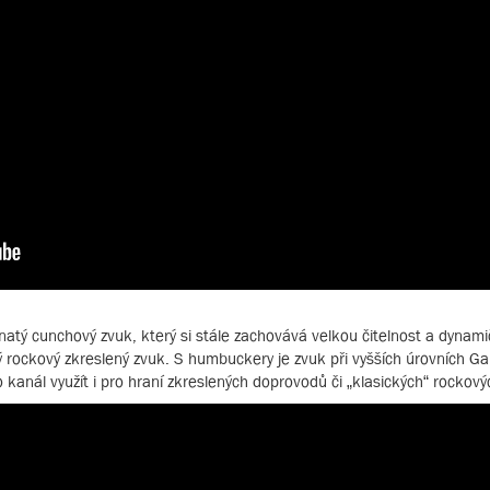
tý cunchový zvuk, který si stále zachovává velkou čitelnost a dynami
 rockový zkreslený zvuk. S humbuckery je zvuk při vyšších úrovních Gai
 kanál využít i pro hraní zkreslených doprovodů či „klasických“ rockový