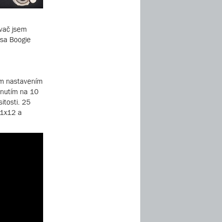
ovač jsem
esa Boogie
ným nastavením
pnutím na 10
itosti. 25
 1x12 a