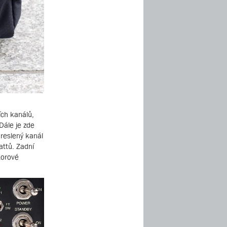
ích kanálů,
Dále je zde
kreslený kanál
attů. Zadní
torové