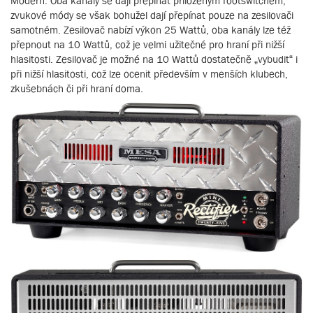
Modern. Oba kanály se dají přepínat přiloženým footswitchem,
zvukové módy se však bohužel dají přepínat pouze na zesilovači
samotném. Zesilovač nabízí výkon 25 Wattů, oba kanály lze též
přepnout na 10 Wattů, což je velmi užitečné pro hraní při nižší
hlasitosti. Zesilovač je možné na 10 Wattů dostatečně „vybudit“ i
při nižší hlasitosti, což lze ocenit především v menších klubech,
zkušebnách či při hraní doma.