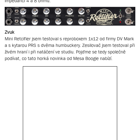
impedancí 4 a 8 ohmů.
Zvuk
Mini Retcifier jsem testoval s reproboxem 1x12 od firmy DV Mark
a s kytarou PRS s dvěma humbuckery. Zesilovač jsem testoval při
živém hraní i při natáčení ve studiu. Pojďme se tedy společně
podívat, co tato horká novinka od Mesa Boogie nabízí.