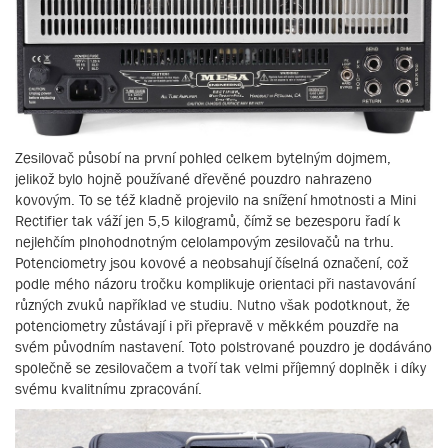
Zesilovač působí na první pohled celkem bytelným dojmem,
jelikož bylo hojně používané dřevěné pouzdro nahrazeno
kovovým. To se též kladně projevilo na snížení hmotnosti a Mini
Rectifier tak váží jen 5,5 kilogramů, čímž se bezesporu řadí k
nejlehčím plnohodnotným celolampovým zesilovačů na trhu.
Potenciometry jsou kovové a neobsahují číselná označení, což
podle mého názoru tročku komplikuje orientaci při nastavování
různých zvuků například ve studiu. Nutno však podotknout, že
potenciometry zůstávají i při přepravě v měkkém pouzdře na
svém původním nastavení. Toto polstrované pouzdro je dodáváno
společně se zesilovačem a tvoří tak velmi příjemný doplněk i díky
svému kvalitnímu zpracování.