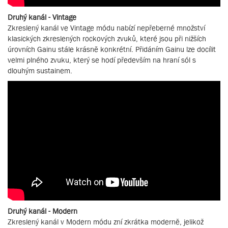
Druhý kanál - Vintage
Zkreslený kanál ve Vintage módu nabízí nepřeberné množství
klasických zkreslených rockových zvuků, které jsou při nižších
úrovních Gainu stále krásně konkrétní. Přidáním Gainu lze docílit
velmi plného zvuku, který se hodí především na hraní sól s
dlouhým sustainem.
Druhý kanál - Modern
Zkreslený kanál v Modern módu zní zkrátka moderně, jelikož