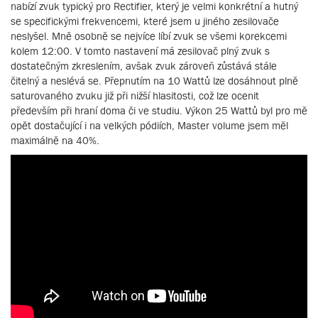
nabízí zvuk typický pro Rectifier, který je velmi konkrétní a hutný
se specifickými frekvencemi, které jsem u jiného zesilovače
neslyšel. Mně osobně se nejvíce líbí zvuk se všemi korekcemi
kolem 12:00. V tomto nastavení má zesilovač plný zvuk s
dostatečným zkreslením, avšak zvuk zároveň zůstává stále
čitelný a neslévá se. Přepnutím na 10 Wattů lze dosáhnout plně
saturovaného zvuku již při nižší hlasitosti, což lze ocenit
především při hraní doma či ve studiu. Výkon 25 Wattů byl pro mě
opět dostačující i na velkých pódiích, Master volume jsem měl
maximálně na 40%.