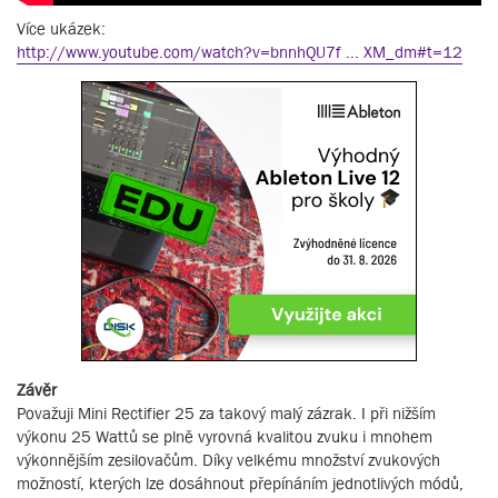
Více ukázek:
http://www.youtube.com/watch?v=bnnhQU7f ... XM_dm#t=12
Závěr
Považuji Mini Rectifier 25 za takový malý zázrak. I při nižším
výkonu 25 Wattů se plně vyrovná kvalitou zvuku i mnohem
výkonnějším zesilovačům. Díky velkému množství zvukových
možností, kterých lze dosáhnout přepínáním jednotlivých módů,