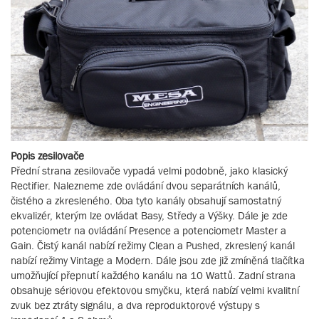
Popis zesilovače
Přední strana zesilovače vypadá velmi podobně, jako klasický
Rectifier. Nalezneme zde ovládání dvou separátních kanálů,
čistého a zkresleného. Oba tyto kanály obsahují samostatný
ekvalizér, kterým lze ovládat Basy, Středy a Výšky. Dále je zde
potenciometr na ovládání Presence a potenciometr Master a
Gain. Čistý kanál nabízí režimy Clean a Pushed, zkreslený kanál
nabízí režimy Vintage a Modern. Dále jsou zde již zmíněná tlačítka
umožňující přepnutí každého kanálu na 10 Wattů. Zadní strana
obsahuje sériovou efektovou smyčku, která nabízí velmi kvalitní
zvuk bez ztráty signálu, a dva reproduktorové výstupy s