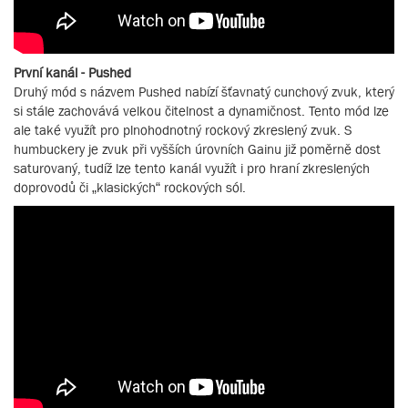
První kanál - Pushed
Druhý mód s názvem Pushed nabízí šťavnatý cunchový zvuk, který
si stále zachovává velkou čitelnost a dynamičnost. Tento mód lze
ale také využít pro plnohodnotný rockový zkreslený zvuk. S
humbuckery je zvuk při vyšších úrovních Gainu již poměrně dost
saturovaný, tudíž lze tento kanál využít i pro hraní zkreslených
doprovodů či „klasických“ rockových sól.