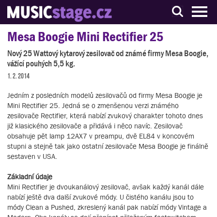
S muzikanty pro muzikanty
Mesa Boogie Mini Rectifier 25
Nový 25 Wattový kytarový zesilovač od známé firmy Mesa Boogie,
vážící pouhých 5,5 kg.
1. 2. 2014
Jedním z posledních modelů zesilovačů od firmy Mesa Boogie je
Mini Rectifier 25. Jedná se o zmenšenou verzi známého
zesilovače Rectifier, která nabízí zvukový charakter tohoto dnes
již klasického zesilovače a přidává i něco navíc. Zesilovač
obsahuje pět lamp 12AX7 v preampu, dvě EL84 v koncovém
stupni a stejně tak jako ostatní zesilovače Mesa Boogie je finálně
sestaven v USA.
Základní údaje
Mini Rectifier je dvoukanálový zesilovač, avšak každý kanál dále
nabízí ještě dva další zvukové módy. U čistého kanálu jsou to
módy Clean a Pushed, zkreslený kanál pak nabízí módy Vintage a