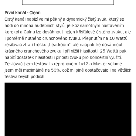
První kanál - Clean
Čistý kanál nabízí velmi pěkný a dynamický čistý zvuk, který se
hodí do mnoha hudebních stylů, jelikož samotným nastavením
korekcí a Gainu lze dosáhnout nejen křišťálově čistého zvuku, ale
i poměrně hutného crunchového zvuku. Přepnutím na 10 Wattů
zesilovač ztratí trošku „headroom“, ale naopak lze dosáhnout
krásného crunchového zvuku i při nižší hlasitosti. 25 Wattů pak
nabízí dostatek hlasitosti i plnosti zvuku pro koncertní využití.
Zesilovač jsem testoval s reproboxem 1x12 a Master volume
jsem měl maximálně na 50%, což mi plně dostačovalo i na větších
festivalových pódiích.