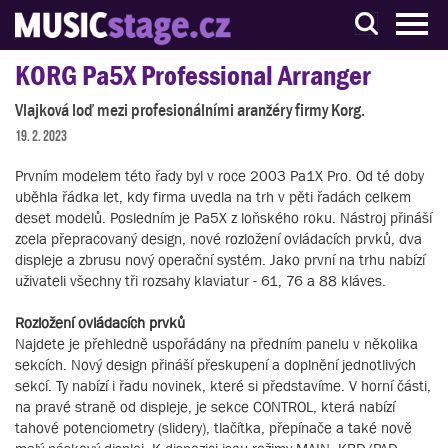
S muzikanty pro muzikanty
KORG Pa5X Professional Arranger
Vlajková loď mezi profesionálními aranžéry firmy Korg.
19. 2. 2023
Prvním modelem této řady byl v roce 2003 Pa1X Pro. Od té doby
uběhla řádka let, kdy firma uvedla na trh v pěti řadách celkem
deset modelů. Posledním je Pa5X z loňského roku. Nástroj přináší
zcela přepracovaný design, nové rozložení ovládacích prvků, dva
displeje a zbrusu nový operační systém. Jako první na trhu nabízí
uživateli všechny tři rozsahy klaviatur - 61, 76 a 88 kláves.
Rozložení ovládacích prvků
Najdete je přehledně uspořádány na předním panelu v několika
sekcích. Nový design přináší přeskupení a doplnění jednotlivých
sekcí. Ty nabízí i řadu novinek, které si představíme. V horní části,
na pravé straně od displeje, je sekce CONTROL, která nabízí
tahové potenciometry (slidery), tlačítka, přepínače a také nově