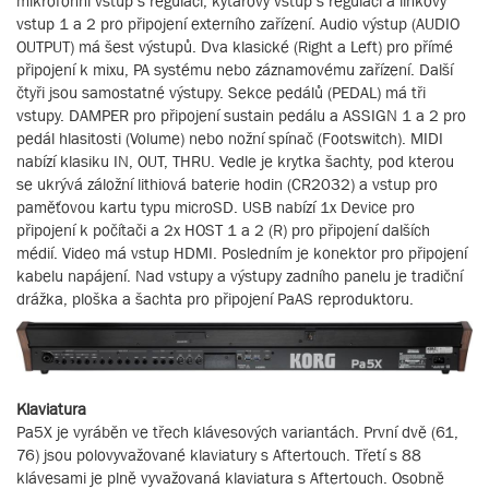
mikrofonní vstup s regulací, kytarový vstup s regulací a linkový
vstup 1 a 2 pro připojení externího zařízení. Audio výstup (AUDIO
OUTPUT) má šest výstupů. Dva klasické (Right a Left) pro přímé
připojení k mixu, PA systému nebo záznamovému zařízení. Další
čtyři jsou samostatné výstupy. Sekce pedálů (PEDAL) má tři
vstupy. DAMPER pro připojení sustain pedálu a ASSIGN 1 a 2 pro
pedál hlasitosti (Volume) nebo nožní spínač (Footswitch). MIDI
nabízí klasiku IN, OUT, THRU. Vedle je krytka šachty, pod kterou
se ukrývá záložní lithiová baterie hodin (CR2032) a vstup pro
paměťovou kartu typu microSD. USB nabízí 1x Device pro
připojení k počítači a 2x HOST 1 a 2 (R) pro připojení dalších
médií. Video má vstup HDMI. Posledním je konektor pro připojení
kabelu napájení. Nad vstupy a výstupy zadního panelu je tradiční
drážka, ploška a šachta pro připojení PaAS reproduktoru.
Klaviatura
Pa5X je vyráběn ve třech klávesových variantách. První dvě (61,
76) jsou polovyvažované klaviatury s Aftertouch. Třetí s 88
klávesami je plně vyvažovaná klaviatura s Aftertouch. Osobně