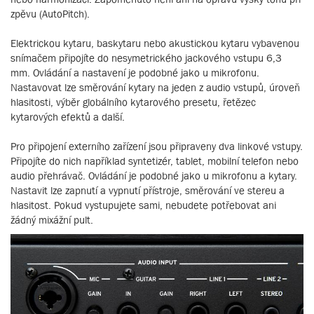
zpěvu (AutoPitch).
Elektrickou kytaru, baskytaru nebo akustickou kytaru vybavenou
snímačem připojíte do nesymetrického jackového vstupu 6,3
mm. Ovládání a nastavení je podobné jako u mikrofonu.
Nastavovat lze směrování kytary na jeden z audio vstupů, úroveň
hlasitosti, výběr globálního kytarového presetu, řetězec
kytarových efektů a další.
Pro připojení externího zařízení jsou připraveny dva linkové vstupy.
Připojíte do nich například syntetizér, tablet, mobilní telefon nebo
audio přehrávač. Ovládání je podobné jako u mikrofonu a kytary.
Nastavit lze zapnutí a vypnutí přístroje, směrování ve stereu a
hlasitost. Pokud vystupujete sami, nebudete potřebovat ani
žádný mixážní pult.