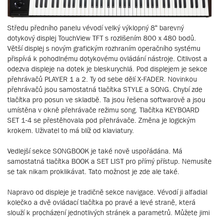
Středu předního panelu vévodí velký výklopný 8“ barevný
dotykový displej TouchView TFT s rozlišením 800 x 480 bodů.
Větší displej s novým grafickým rozhraním operačního systému
přispívá k pohodlnému dotykovému ovládání nástroje. Citlivost a
odezva displeje na dotek je bleskurychlá. Pod displejem je sekce
přehrávačů PLAYER 1 a 2. Ty od sebe dělí X-FADER. Novinkou
přehrávačů jsou samostatná tlačítka STYLE a SONG. Chybí zde
tlačítka pro posun ve skladbě. Ta jsou řešena softwarově a jsou
umístěna v okně přehrávače režimu song. Tlačítka KEYBOARD
SET 1-4 se přestěhovala pod přehrávače. Změna je logickým
krokem. Uživatel to má blíž od klaviatury.
Vedlejší sekce SONGBOOK je také nově uspořádána. Má
samostatná tlačítka BOOK a SET LIST pro přímý přístup. Nemusíte
se tak nikam proklikávat. Tato možnost je zde ale také.
Napravo od displeje je tradičně sekce navigace. Vévodí ji alfadial
kolečko a dvě ovládací tlačítka po pravé a levé straně, která
slouží k procházení jednotlivých stránek a parametrů. Můžete jimi