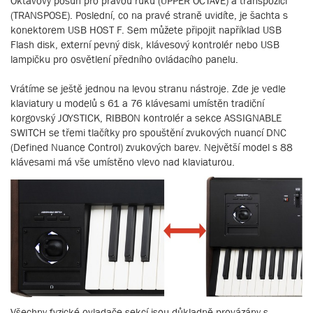
Oktávový posun pro pravou ruku (UPPER OCTAVE) a transpozici
(TRANSPOSE). Poslední, co na pravé straně uvidíte, je šachta s
konektorem USB HOST F. Sem můžete připojit například USB
Flash disk, externí pevný disk, klávesový kontrolér nebo USB
lampičku pro osvětlení předního ovládacího panelu.
Vrátíme se ještě jednou na levou stranu nástroje. Zde je vedle
klaviatury u modelů s 61 a 76 klávesami umístěn tradiční
korgovský JOYSTICK, RIBBON kontrolér a sekce ASSIGNABLE
SWITCH se třemi tlačítky pro spouštění zvukových nuancí DNC
(Defined Nuance Control) zvukových barev. Největší model s 88
klávesami má vše umístěno vlevo nad klaviaturou.
Všechny fyzické ovladače sekcí jsou důkladně provázány s