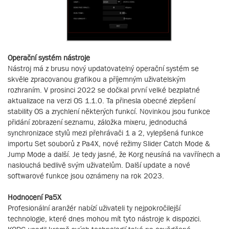
Operační systém nástroje
Nástroj má z brusu nový updatovatelný operační systém se
skvěle zpracovanou grafikou a příjemným uživatelským
rozhraním. V prosinci 2022 se dočkal první velké bezplatné
aktualizace na verzi OS 1.1.0. Ta přinesla obecné zlepšení
stability OS a zrychlení některých funkcí. Novinkou jsou funkce
přidání zobrazení seznamu, záložka mixeru, jednoduchá
synchronizace stylů mezi přehrávači 1 a 2, vylepšená funkce
importu Set souborů z Pa4X, nové režimy Slider Catch Mode &
Jump Mode a další. Je tedy jasné, že Korg neusíná na vavřínech a
naslouchá bedlivě svým uživatelům. Další update a nové
softwarové funkce jsou oznámeny na rok 2023.
Hodnocení Pa5X
Profesionální aranžér nabízí uživateli ty nejpokročilejší
technologie, které dnes mohou mít tyto nástroje k dispozici.