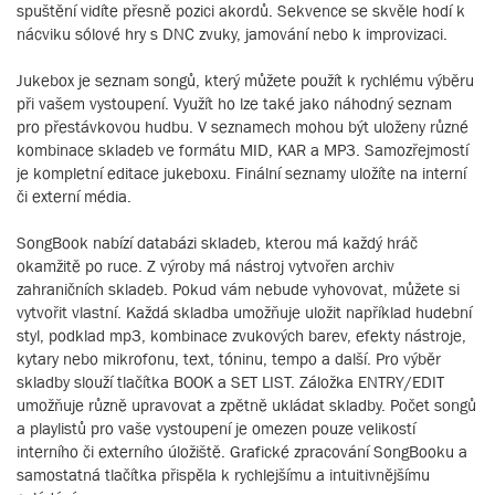
spuštění vidíte přesně pozici akordů. Sekvence se skvěle hodí k
nácviku sólové hry s DNC zvuky, jamování nebo k improvizaci.
Jukebox je seznam songů, který můžete použít k rychlému výběru
při vašem vystoupení. Využít ho lze také jako náhodný seznam
pro přestávkovou hudbu. V seznamech mohou být uloženy různé
kombinace skladeb ve formátu MID, KAR a MP3. Samozřejmostí
je kompletní editace jukeboxu. Finální seznamy uložíte na interní
či externí média.
SongBook nabízí databázi skladeb, kterou má každý hráč
okamžitě po ruce. Z výroby má nástroj vytvořen archiv
zahraničních skladeb. Pokud vám nebude vyhovovat, můžete si
vytvořit vlastní. Každá skladba umožňuje uložit například hudební
styl, podklad mp3, kombinace zvukových barev, efekty nástroje,
kytary nebo mikrofonu, text, tóninu, tempo a další. Pro výběr
skladby slouží tlačítka BOOK a SET LIST. Záložka ENTRY/EDIT
umožňuje různě upravovat a zpětně ukládat skladby. Počet songů
a playlistů pro vaše vystoupení je omezen pouze velikostí
interního či externího úložiště. Grafické zpracování SongBooku a
samostatná tlačítka přispěla k rychlejšímu a intuitivnějšímu