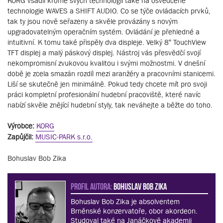
KORG vsadil kromě svých technologií také na osvědčené
technologie WAVES a SHIFT AUDIO. Co se týče ovládacích prvků,
tak ty jsou nově seřazeny a skvěle provázány s novým
upgradovatelným operačním systém. Ovládání je přehledné a
intuitivní. K tomu také přispěly dva displeje. Velký 8“ TouchView
TFT displej a malý páskový displej. Nástroj vás přesvědčí svojí
nekompromisní zvukovou kvalitou i svými možnostmi. V dnešní
době je zcela smazán rozdíl mezi aranžéry a pracovními stanicemi.
Liší se skutečně jen minimálně. Pokud tedy chcete mít pro svoji
práci kompletní profesionální hudební pracoviště, které navíc
nabízí skvěle znějící hudební styly, tak neváhejte a běžte do toho.
Výrobce:
KORG
Zapůjčil:
MUSIC-PARK s.r.o.
Bohuslav Bob Zika
PROFIL AUTORA:
Bohuslav Bob Zika
Bohuslav Bob Zika je absolventem
Brněnské konzervatoře, obor akordeon.
Studoval také na Janáčkově akademii