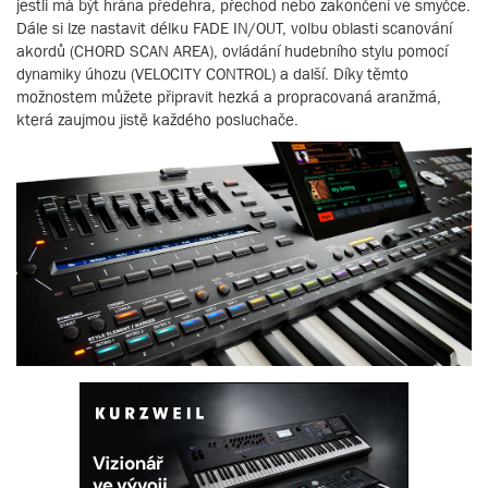
jestli má být hrána předehra, přechod nebo zakončení ve smyčce.
Dále si lze nastavit délku FADE IN/OUT, volbu oblasti scanování
akordů (CHORD SCAN AREA), ovládání hudebního stylu pomocí
dynamiky úhozu (VELOCITY CONTROL) a další. Díky těmto
možnostem můžete připravit hezká a propracovaná aranžmá,
která zaujmou jistě každého posluchače.