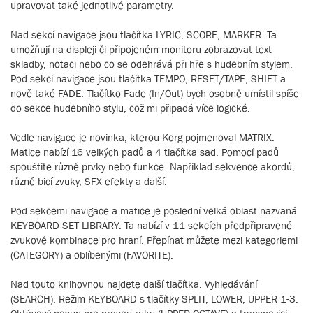
upravovat také jednotlivé parametry.
Nad sekcí navigace jsou tlačítka LYRIC, SCORE, MARKER. Ta
umožňují na displeji či připojeném monitoru zobrazovat text
skladby, notaci nebo co se odehrává při hře s hudebním stylem.
Pod sekcí navigace jsou tlačítka TEMPO, RESET/TAPE, SHIFT a
nově také FADE. Tlačítko Fade (In/Out) bych osobně umístil spíše
do sekce hudebního stylu, což mi připadá více logické.
Vedle navigace je novinka, kterou Korg pojmenoval MATRIX.
Matice nabízí 16 velkých padů a 4 tlačítka sad. Pomocí padů
spouštíte různé prvky nebo funkce. Například sekvence akordů,
různé bicí zvuky, SFX efekty a další.
Pod sekcemi navigace a matice je poslední velká oblast nazvaná
KEYBOARD SET LIBRARY. Ta nabízí v 11 sekcích předpřipravené
zvukové kombinace pro hraní. Přepínat můžete mezi kategoriemi
(CATEGORY) a oblíbenými (FAVORITE).
Nad touto knihovnou najdete další tlačítka. Vyhledávání
(SEARCH). Režim KEYBOARD s tlačítky SPLIT, LOWER, UPPER 1-3.