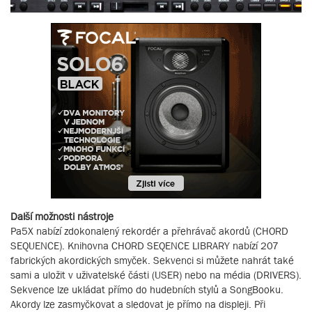
Další možnosti nástroje
Pa5X nabízí zdokonalený rekordér a přehrávač akordů (CHORD
SEQUENCE). Knihovna CHORD SEQENCE LIBRARY nabízí 207
fabrických akordických smyček. Sekvenci si můžete nahrát také
sami a uložit v uživatelské části (USER) nebo na média (DRIVERS).
Sekvence lze ukládat přímo do hudebních stylů a SongBooku.
Akordy lze zasmyčkovat a sledovat je přímo na displeji. Při