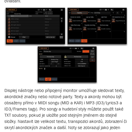
ovládání.
Displej nástroje nebo připojený monitor umožňuje sledovat texty,
akordické značky nebo notové party. Texty a akordy mohou být
obsaženy přímo v MIDI songu (MID a KAR) i MP3 (ID3/Lyrics3 a
ID3/Frames tagy). Pro songy a hudební styly můžete použít také
TXT soubory, pokud je uložíte pod stejným jménem do stejné
složky. Nastavit lze velikost textu, transpozici akordů, zobrazení či
skrytí akordických značek a další. Noty se zobrazují jako jeden