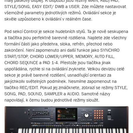
malý páskový displej. K dispozici jsou režimy MAIN, KBD/PAD,
STYLE/SONG, EASY EDIT/ DWB a USER. Zde můžete nastavovat
všemožné parametry jednotlivých režimů. Ovládání sekce je
skvěle uzpůsobeno k ovládání v reálném čase.
Pod sekcí Control je sekce hudebních stylů. Ta je nově seskupena
a tlačítka jsou perfektně barevně rozlišena. Najdete zde všechny
formální části jako předehra, sloka, refrén, přechod nebo
zakončení. Není zapomenuto ani další funkce jako SYNCHRO
START/STOP, CHORD LOWER/UPPER, MEMORY, AUTO FILL,
CHORD SEQUNCE a PAD 1-4. Přestože jsou tlačítka jinak
uspořádána, rychle si na ovládání zvyknete. Velkou devizou celé
sekce je právě barevné rozlišení, usnadňující orientaci za
jakýchkoliv světelných podmínek. Nesmíme zapomenout na
tlačítko REC/EDIT. Pokud jej zmáčknete, zobrazí se režimy STYLE,
SONG, PAD, SOUND, SAMPLER a AUDIO. Samotné názvy
napovídají, k čemu budou jednotlivé režimy sloužit.