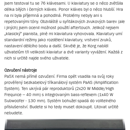
jsem testoval tu se 76 klávesami. U klaviatury se o něco zvětšila
délka bílých i černých kláves. Ponor kláves byl o něco hlubší. Hra
na ni byla příjemná a pohodlná. Problémy nebyly ani s
repetovanými tóny. Obzvláště u syňtákových zvukových barev (ale
i jiných) jsem ocenil možnost použití aftertouch. Jelikož nejsem
„klasický“ pianista, plně mi klaviatura vyhovovala. Klaviatury umí
standardní režimy jako rozdělení klaviatury, vrstvení zvuků,
nastavení dělícího bodu a další. Skvělé je, že Korg nabídl
uživatelům tři velikosti klaviatur a dvě varianty vyvážení. Každá z
nich si určitě najde svého uživatele.
Ozvučení nástroje
Pa5X nemá přímé ozvučení. Firma opět vsadila na svůj roky
prověřený bezkabelový tříkanálový systém PaAS (Amplification
System). Ten ukrývá pár reproduktorů (2x20 W Middle/High
Frequnce – 40 mm) s integrovaným bass-reflexem (1x40 W
Subwoofer - 130 mm). Systém bohužel spadá do volitelného
příslušenství. Budete si ho tedy muset dokoupit. Litovat určitě
nebudete.