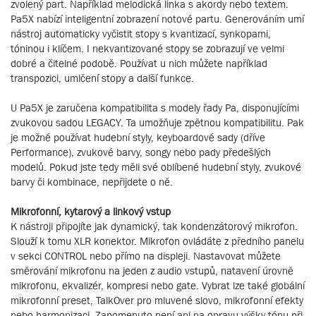
zvolený part. Například melodická linka s akordy nebo textem.
Pa5X nabízí inteligentní zobrazení notové partu. Generováním umí
nástroj automaticky vyčistit stopy s kvantizací, synkopami,
tóninou i klíčem. I nekvantizované stopy se zobrazují ve velmi
dobré a čitelné podobě. Používat u nich můžete například
transpozici, umlčení stopy a další funkce.
U Pa5X je zaručena kompatibilita s modely řady Pa, disponujícími
zvukovou sadou LEGACY. Ta umožňuje zpětnou kompatibilitu. Pak
je možné používat hudební styly, keyboardové sady (dříve
Performance), zvukové barvy, songy nebo pady předešlých
modelů. Pokud jste tedy měli své oblíbené hudební styly, zvukové
barvy či kombinace, nepřijdete o ně.
Mikrofonní, kytarový a linkový vstup
K nástroji připojíte jak dynamický, tak kondenzátorový mikrofon.
Slouží k tomu XLR konektor. Mikrofon ovládáte z předního panelu
v sekci CONTROL nebo přímo na displeji. Nastavovat můžete
směrování mikrofonu na jeden z audio vstupů, natavení úrovně
mikrofonu, ekvalizér, kompresi nebo gate. Vybrat lze také globální
mikrofonní preset, TalkOver pro mluvené slovo, mikrofonní efekty
nebo harmonizaci. Zapomenuto není ani na opravu výšky tónu při