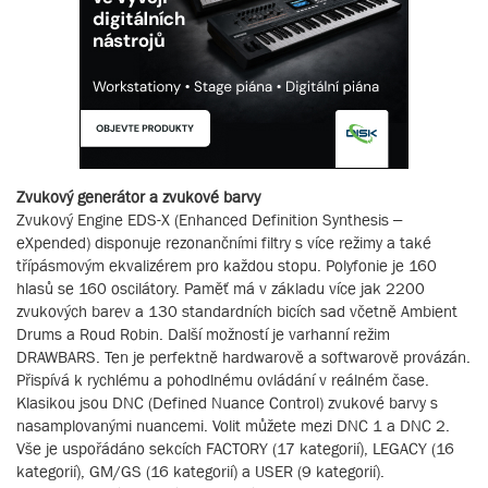
Zvukový generátor a zvukové barvy
Zvukový Engine EDS-X (Enhanced Definition Synthesis –
eXpended) disponuje rezonančními filtry s více režimy a také
třípásmovým ekvalizérem pro každou stopu. Polyfonie je 160
hlasů se 160 oscilátory. Paměť má v základu více jak 2200
zvukových barev a 130 standardních bicích sad včetně Ambient
Drums a Roud Robin. Další možností je varhanní režim
DRAWBARS. Ten je perfektně hardwarově a softwarově provázán.
Přispívá k rychlému a pohodlnému ovládání v reálném čase.
Klasikou jsou DNC (Defined Nuance Control) zvukové barvy s
nasamplovanými nuancemi. Volit můžete mezi DNC 1 a DNC 2.
Vše je uspořádáno sekcích FACTORY (17 kategorií), LEGACY (16
kategorií), GM/GS (16 kategorií) a USER (9 kategorií).