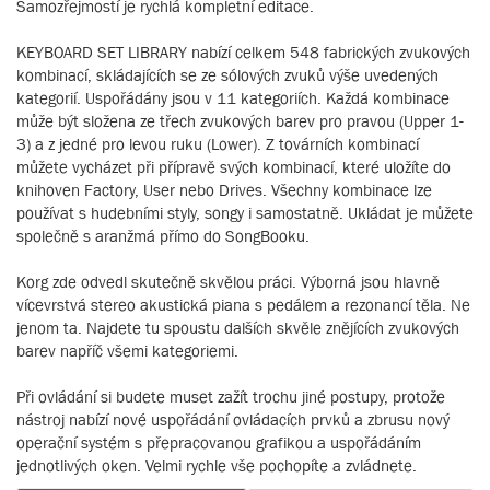
Samozřejmostí je rychlá kompletní editace.
KEYBOARD SET LIBRARY nabízí celkem 548 fabrických zvukových
kombinací, skládajících se ze sólových zvuků výše uvedených
kategorií. Uspořádány jsou v 11 kategoriích. Každá kombinace
může být složena ze třech zvukových barev pro pravou (Upper 1-
3) a z jedné pro levou ruku (Lower). Z továrních kombinací
můžete vycházet při přípravě svých kombinací, které uložíte do
knihoven Factory, User nebo Drives. Všechny kombinace lze
používat s hudebními styly, songy i samostatně. Ukládat je můžete
společně s aranžmá přímo do SongBooku.
Korg zde odvedl skutečně skvělou práci. Výborná jsou hlavně
vícevrstvá stereo akustická piana s pedálem a rezonancí těla. Ne
jenom ta. Najdete tu spoustu dalších skvěle znějících zvukových
barev napříč všemi kategoriemi.
Při ovládání si budete muset zažít trochu jiné postupy, protože
nástroj nabízí nové uspořádání ovládacích prvků a zbrusu nový
operační systém s přepracovanou grafikou a uspořádáním
jednotlivých oken. Velmi rychle vše pochopíte a zvládnete.