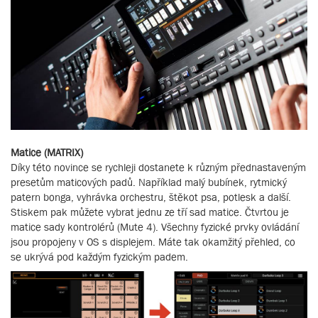
Matice (MATRIX)
Díky této novince se rychleji dostanete k různým přednastaveným
presetům maticových padů. Například malý bubínek, rytmický
patern bonga, vyhrávka orchestru, štěkot psa, potlesk a další.
Stiskem pak můžete vybrat jednu ze tří sad matice. Čtvrtou je
matice sady kontrolérů (Mute 4). Všechny fyzické prvky ovládání
jsou propojeny v OS s displejem. Máte tak okamžitý přehled, co
se ukrývá pod každým fyzickým padem.