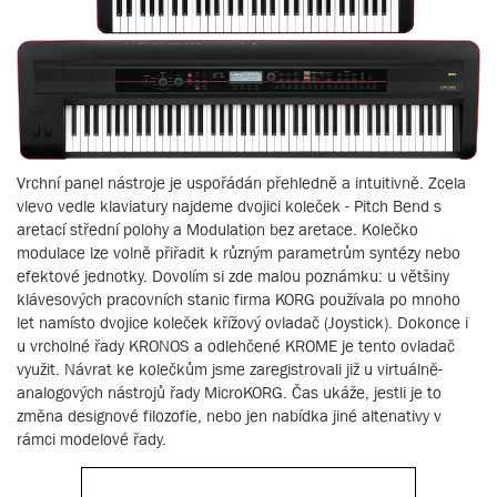
Vrchní panel nástroje je uspořádán přehledně a intuitivně. Zcela
vlevo vedle klaviatury najdeme dvojici koleček - Pitch Bend s
aretací střední polohy a Modulation bez aretace. Kolečko
modulace lze volně přiřadit k různým parametrům syntézy nebo
efektové jednotky. Dovolím si zde malou poznámku: u většiny
klávesových pracovních stanic firma KORG používala po mnoho
let namísto dvojice koleček křížový ovladač (Joystick). Dokonce i
u vrcholné řady KRONOS a odlehčené KROME je tento ovladač
využit. Návrat ke kolečkům jsme zaregistrovali již u virtuálně-
analogových nástrojů řady MicroKORG. Čas ukáže, jestli je to
změna designové filozofie, nebo jen nabídka jiné altenativy v
rámci modelové řady.