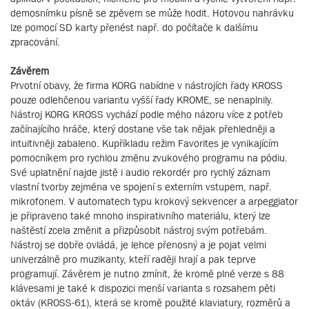
demosnímku písně se zpěvem se může hodit. Hotovou nahrávku
lze pomocí SD karty přenést např. do počítače k dalšímu
zpracování.
Závěrem
Prvotní obavy, že firma KORG nabídne v nástrojích řady KROSS
pouze odlehčenou variantu vyšší řady KROME, se nenaplnily.
Nástroj KORG KROSS vychází podle mého názoru více z potřeb
začínajícího hráče, který dostane vše tak nějak přehledněji a
intuitivněji zabaleno. Kupříkladu režim Favorites je vynikajícím
pomocníkem pro rychlou změnu zvukového programu na pódiu.
Své uplatnění najde jistě i audio rekordér pro rychlý záznam
vlastní tvorby zejména ve spojení s externím vstupem, např.
mikrofonem. V automatech typu krokový sekvencer a arpeggiator
je připraveno také mnoho inspirativního materiálu, který lze
naštěstí zcela změnit a přizpůsobit nástroj svým potřebám.
Nástroj se dobře ovládá, je lehce přenosný a je pojat velmi
univerzálně pro muzikanty, kteří raději hrají a pak teprve
programují. Závěrem je nutno zmínit, že kromě plné verze s 88
klávesami je také k dispozici menší varianta s rozsahem pěti
oktáv (KROSS-61), která se kromě použité klaviatury, rozměrů a