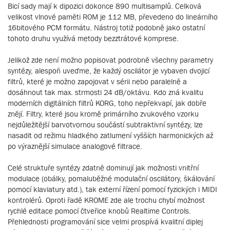
Bicí sady mají k dipozici dokonce 890 multisamplů. Celková
velikost vlnové paměti ROM je 112 MB, převedeno do lineárního
16bitového PCM formátu. Nástroj totiž podobně jako ostatní
tohoto druhu využívá metody bezztrátové komprese.
Jelikož zde není možno popisovat podrobně všechny parametry
syntézy, alespoň uveďme, že každý oscilátor je vybaven dvojicí
filtrů, které je možno zapojovat v sérii nebo paralelně a
dosáhnout tak max. strmosti 24 dB/oktávu. Kdo zná kvalitu
moderních digitálních filtrů KORG, toho nepřekvapí, jak dobře
znějí. Filtry, které jsou kromě primárního zvukového vzorku
nejdůležitější barvotvornou součástí subtraktivní syntézy, lze
nasadit od režimu hladkého zatlumení vyšších harmonických až
po výraznější simulace analogové filtrace.
Celé struktuře syntézy zdatně dominují jak možnosti vnitřní
modulace (obálky, pomaluběžné modulační oscilátory, škálování
pomocí klaviatury atd.), tak externí řízení pomocí fyzických i MIDI
kontrolérů. Oproti řadě KROME zde ale trochu chybí možnost
rychlé editace pomocí čtveřice knobů Realtime Controls.
Přehlednosti programování sice velmi prospívá kvalitní diplej