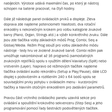
nabíjecích. Výrobce udává maximální čas, po který je nástroj
schopen na baterie pracovat, na čtyři hodiny.
Dále již následuje panel ovládacích prvků a displeje. Zleva
doprava zde najdeme potenciometr hlasitosti, dva rotační
enkodéry s nekonečným krokem pro volbu kategorie zvukové
barvy (Piano, Organ, Strings atd.) a výběr konkrétního zvuku. Dále
jsou zde tlačítka volby základních módů Prog, Combi, Seq a
Global/Media. Režim Prog slouží pro volbu základního módu
nástroje - tedy hru ve zvolené zvukové barvě. Combi režim pak
umožňuje nakombinovat až 16 programů (samostatných
zvukových rejstříků) spolu s využitím dělení klaviatury (Split) nebo
vrstvením (Layer). Napravo od režimových tlačítek najdeme
tlačítka ovládání audio rekordéru (Setup a Play/Pause), dále LCD
displej s podsvícením a rozlišením 240 x 64 bodů spolu se
souvisejícími prvky pohybu v ovládacím menu - kurzorovými
tlačítky a hlavním otočným enkodérem pro zadávání parametrů.
Pravou část vrchního ovládacího panelu uzavírá sekce pro
ovládání a spouštění krokového sekvenceru (Step Seq) a jeho
programování pomocí řady šestnácti podsvětlených tlačítek.