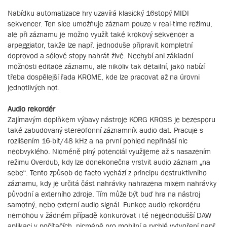
Nabídku automatizace hry uzavírá klasický 16stopý MIDI
sekvencer. Ten sice umožňuje záznam pouze v real-time režimu,
ale při záznamu je možno využít také krokový sekvencer a
arpeggiator, takže lze např. jednoduše připravit kompletní
doprovod a sólové stopy nahrát živě. Nechybí ani základní
možnosti editace záznamu, ale nikoliv tak detailní, jako nabízí
třeba dospělejší řada KROME, kde lze pracovat až na úrovni
jednotlivých not.
Audio rekordér
Zajímavým doplňkem výbavy nástroje KORG KROSS je bezesporu
také zabudovaný stereofonní záznamník audio dat. Pracuje s
rozlišením 16-bit/48 kHz a na první pohled nepřináší nic
neobvyklého. Nicméně plný potenciál využijeme až s nasazením
režimu Overdub, kdy lze donekonečna vrstvit audio záznam „na
sebe“. Tento způsob de facto vychází z principu destruktivního
záznamu, kdy je určitá část nahrávky nahrazena mixem nahrávky
původní a externího zdroje. Tím může být buď hra na nástroj
samotný, nebo externí audio signál. Funkce audio rekordéru
nemohou v žádném případě konkurovat i té nejjednodušší DAW
aplikaci v počítačích, nicméně pro mobilní a rychlé vytvoření např.