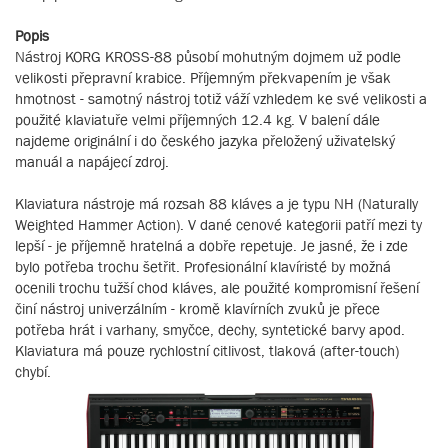
Popis
Nástroj KORG KROSS-88 působí mohutným dojmem už podle
velikosti přepravní krabice. Příjemným překvapením je však
hmotnost - samotný nástroj totiž váží vzhledem ke své velikosti a
použité klaviatuře velmi příjemných 12.4 kg. V balení dále
najdeme originální i do českého jazyka přeložený uživatelský
manuál a napájecí zdroj.
Klaviatura nástroje má rozsah 88 kláves a je typu NH (Naturally
Weighted Hammer Action). V dané cenové kategorii patří mezi ty
lepší - je příjemně hratelná a dobře repetuje. Je jasné, že i zde
bylo potřeba trochu šetřit. Profesionální klavíristé by možná
ocenili trochu tužší chod kláves, ale použité kompromisní řešení
činí nástroj univerzálním - kromě klavírních zvuků je přece
potřeba hrát i varhany, smyčce, dechy, syntetické barvy apod.
Klaviatura má pouze rychlostní citlivost, tlaková (after-touch)
chybí.