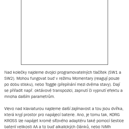
Nad kolečky najdeme dvojici programovatelných tlačítek (SW1 a
SW2). Mohou fungovat buď v režimu Momentary (reagují pouze
po dobu stisku), nebo Toggle (přepínání mezi dvěma stavy). Dají
se přiřadit např. oktávové transpozici, zapnutí či vypnutí efektu a
mnoha dalším parametrům.
Vlevo nad klaviaturou najdeme další zajímavost a tou jsou dvířka,
která kryjí prostor pro napájecí baterie. Ano, je tomu tak, KORG
KROSS lze napájet kromě síťového adaptéru také pomocí šestice
baterií velikosti AA a to buď alkalických článků, nebo NiMh