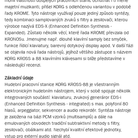
mohli vlastnosti dospělých pracovních stanic ochutnat i ti méně
majetní muzikanti, přišel KORG s odlehčenou variantou v podobě
řady KROME. Tyto nástroje využívají pouze jediný způsob syntézy,
tedy kombinaci samplovaných zvuků s filtry a zesilovači, kterou
výrobce nazývá EDS-X (Enhanced Definition Synthesis -
Expanded). Zůstalo několik věcí, které řada KROME převzala od
KRONOSu. Jmenujme např. dlouhé klavírní samply bez smyček,
funkce řídicí klaviatury, barevný dotykový display apod. V další fázi
se objevila nová řada nástrojů, jejíhož většího zástupce s názvem
KORG KROSS a 88 klavírními klávesami si blíže představíme v
následující recenzi.
Základní údaje
Hudební pracovní stanice KORG KROSS-88 je všestranným
elektronickým hudebním nástrojem, který v sobě spojuje několik
integrovaných součástí: klaviaturu, zvukový generáror EDS-i
(Enhanced Definition Synthesis - integrated) s max. polyfonií 80
hlasů, arpeggiator, sekvencer a audio rekordér. Syntéza nástroje
je založena na bázi PCM vzorků (multisamplů) a dále na
emulovaných obvodech tradiční subtraktivní metody s filtry,
zesilovači, obálkami atd. Nechybí kvalitní efektové jednotky,
vstup pro externí audio signál atd.