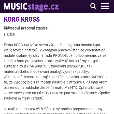
S muzikanty pro muzikanty
KORG KROSS
Klávesová pracovní stanice.
3. 7. 2014
Firma KORG nabízí ve svém výrobním programu mnoho typů
klávesových nástrojů. V kategorii pracovní stanice (workstation)
nadále kraluje její slavná řada KRONOS. Jen připomeňme, že se
jedná o řadu pracovních stanic využívajících 9 různých typů
syntézy a to jak na principu vzorkování (samplingu), tak
matematického modelování analogových i akustických
zákonitostí. Technickou zajímavostí pracovních stanic KRONOS je
to, že výrobce zvolil za mozek nástroje platformu CPU Intel Atom,
osazenou na základní desce formátu Mini-ITX. Optimalizované
softwarové jádro na bázi OS Linux se pak stará o všechny výpočty
zvukové syntézy i efektů.
Jelikož je nutno pokrýt širší pole výrobního programu tak, aby