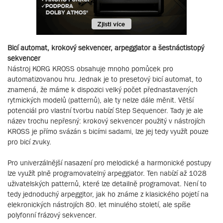
Bicí automat, krokový sekvencer, arpeggiator a šestnáctistopý
sekvencer
Nástroj KORG KROSS obsahuje mnoho pomůcek pro
automatizovanou hru. Jednak je to presetový bicí automat, to
znamená, že máme k dispozici velký počet přednastavených
rytmických modelů (patternů), ale ty nelze dále měnit. Větší
potenciál pro vlastní tvorbu nabízí Step Sequencer. Tady je ale
název trochu nepřesný: krokový sekvencer použitý v nástrojích
KROSS je přímo svázán s bicími sadami, lze jej tedy využít pouze
pro bicí zvuky.
Pro univerzálnější nasazení pro melodické a harmonické postupy
lze využít plně programovatelný arpeggiator. Ten nabízí až 1028
uživatelských patternů, které lze detailně programovat. Není to
tedy jednoduchý arpeggitor, jak ho známe z klasického pojetí na
elekronických nástrojích 80. let minulého století, ale spíše
polyfonní frázový sekvencer.