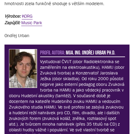
hmotnosti zcela funkčně shoduje s větším modelem.
Výrobce:
KORG
Zapůjčil:
Music Park
Ondřej Urban
PROFIL AUTORA:
MgA. Ing. Ondřej Urban Ph.D.
Vystudoval ČVUT (obor Radiolektronika se
zaměřením na elektroakustiku), HAMU (obor
Zvuková tvorba) a Konzervatoř Jaroslava
Ježka (obor skladba). Od roku 2000 působil
nejprve jako externí pedagog oboru Zvuková
tvorba na HAMU a jako vědecký pracovník v
oboru Hudební akustiky (tamtéž). V současné době je
docentem na katedře Hudebního zvuku HAMU a vedoucím
Zvukového studia HAMU. Ve své profesi se zabývá zvukovou
a hudební režií nahrávek pro CD, film, divadlo, ale i dalších
zvukových forem (zvuková koláž, znělka, rozhlasový spot
atd.). Je tvůrcem mnoha nahrávek (přes 35 titulů na CD) z
oblasti hudby vážné i populární. Ve své vlastní tvorbě se