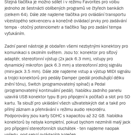
Stejná tlačítka je možno sdílet i v režimu Favorites pro volbu
jednoho ze šestnácti oblíbených programů ve čtyřech bankách
(celkem 64). Dále zde najdeme tlačítka pro ovládání transportu
vícestopého sekvenceru a konečně ovládací prvky pro zadávání
tempa - otočný potenciometr a tlačítko Tap pro zadání tempa
vyťukáním.
Zadní panel nástroje je obdařen všemi nezbytnými konektory pro
komunikaci s okolním světem. Jsou to: konektor pro síťový
adaptér, stereofonní výstup (2x jack 6.3 mm), vstupy pro
dynamický mikrofon (jack 6.3 mm) a stereofonní zdroj signálu
(mini-jack 3.5 mm). Dále zde najdeme vstup a výstup MIDI signálu
a trojici konektorů pro pedály Damper (pedál prodlužující délku
znění tónu), Switch (programovatelný spínač) a Pedal
(programovatelný kontinuální pedál). Nabídku zadního panelu
uzavírá USB konektor typu B pro připojení k počítači a slot pro SD
kartu. Ta slouží pro ukládání všech uživatelských dat a také pro
přímý záznam a přehrávání v režimu audio rekordéru.
Podporovány jsou karty SDHC s kapacitou až 32 GB. Nabídka
konektorů by nebyla kompletní, pokud bychom nezmínili malý jack
pro připojení stereofonních sluchátek - ten najdeme naopak
vpředu, pod sekcí ovládacích koleček.