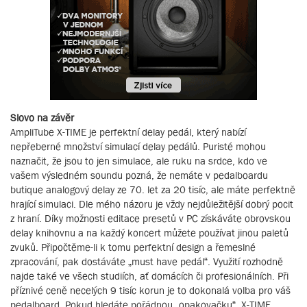
Slovo na závěr
AmpliTube X-TIME je perfektní delay pedál, který nabízí
nepřeberné množství simulací delay pedálů. Puristé mohou
naznačit, že jsou to jen simulace, ale ruku na srdce, kdo ve
vašem výsledném soundu pozná, že nemáte v pedalboardu
butique analogový delay ze 70. let za 20 tisíc, ale máte perfektně
hrající simulaci. Dle mého názoru je vždy nejdůležitější dobrý pocit
z hraní. Díky možnosti editace presetů v PC získáváte obrovskou
delay knihovnu a na každý koncert můžete používat jinou paletů
zvuků. Připočtěme-li k tomu perfektní design a řemeslné
zpracování, pak dostáváte „must have pedál“. Využití rozhodně
najde také ve všech studiích, ať domácích či profesionálních. Při
příznivé ceně necelých 9 tisíc korun je to dokonalá volba pro váš
pedalboard. Pokud hledáte pořádnou „opakovačku“, X-TIME