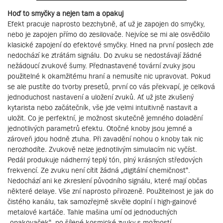
Hoď to smyčky a nejen tam a opakuj
Efekt pracuje naprosto bezchybně, ať už je zapojen do smyčky,
nebo je zapojen přímo do zesilovače. Nejvíce se mi ale osvědčilo
klasické zapojení do efektové smyčky. Hned na první poslech zde
nedochází ke ztrátám signálu. Do zvuku se nedostávají žádné
nežádoucí zvukové šumy. Přednastavené tovární zvuky jsou
použitelné k okamžitému hraní a nemusíte nic upravovat. Pokud
se ale pustíte do tvorby presetů, první co vás překvapí, je celková
jednoduchost nastavení a uložení zvuků. Ať už jste zkušený
kytarista nebo začátečník, vše jde velmi intuitivně nastavit a
uložit. Co je perfektní, je možnost skutečně jemného doladění
jednotlivých parametrů efektu. Otočné knoby jsou jemné a
zároveň jdou hodně ztuha. Při zavadění nohou o knoby tak nic
nerozhodíte. Zvukově nelze jednotlivým simulacím nic vyčíst.
Pedál produkuje nádherný teplý tón, plný krásných středových
frekvencí. Ze zvuku není cítit žádná „digitální chemičnost“.
Nedochází ani ke zkreslení původního signálu, které mají občas
některé delaye. Vše zní naprosto přirozeně. Použitelnost je jak do
čistého kanálu, tak samozřejmě skvěle doplní i high-gainové
metalové kartáče. Tahle mašina umí od jednoduchých
„opakovaček“, po šílené kosmické zvuky s možností