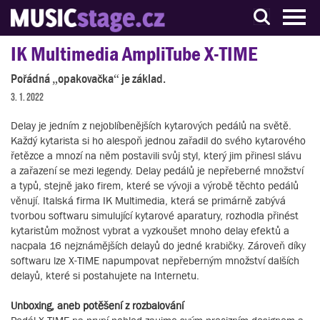
S muzikanty pro muzikanty
IK Multimedia AmpliTube X-TIME
Pořádná „opakovačka“ je základ.
3. 1. 2022
Delay je jedním z nejoblíbenějších kytarových pedálů na světě.
Každý kytarista si ho alespoň jednou zařadil do svého kytarového
řetězce a mnozí na něm postavili svůj styl, který jim přinesl slávu
a zařazení se mezi legendy. Delay pedálů je nepřeberné množství
a typů, stejně jako firem, které se vývoji a výrobě těchto pedálů
věnují. Italská firma IK Multimedia, která se primárně zabývá
tvorbou softwaru simulující kytarové aparatury, rozhodla přinést
kytaristům možnost vybrat a vyzkoušet mnoho delay efektů a
nacpala 16 nejznámějších delayů do jedné krabičky. Zároveň díky
softwaru lze X-TIME napumpovat nepřeberným množství dalších
delayů, které si postahujete na Internetu.
Unboxing, aneb potěšení z rozbalování