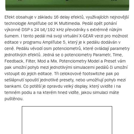
Efekt obsahuje v základu 16 delay efektů, využívajících nejnovější
technologie AmpliTube od IK Multimedia. Pedál opět pohání
výkonné DSP s 24 bit/192 kHz převodníky s extrémně nízkým
šumem. I tento pedál má svoji virtuální X-GEAR verzi pro možnost
editace v programu AmpliTube 5, který je k pedálu dodáván v
ceně. Pedálu vévodí osm potenciometrů, které ovládají parametry
jednotlivých efektů. Jedná se o potenciometry Parametr, Time,
Feedback, Filter, Mod a Mix. Potenciometry Model a Preset vám
pak umožní pohyb mezi jednotlivými simulacemi pedálů či umožní
vstoupit do jejich editace. Tři celokovové footswitche pak po
sešlápnutí spouští jednotlivé presety, nebo umožňují pohyb mezi
bankami. Co potěší je opravdu velký display, který uvidíte i na
temném podiu a na kterém hned vidíte, jakou simulaci máte
puštěnou.