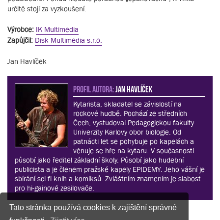
určitě stojí za vyzkoušení.
Výrobce:
IK Multimedia
Zapůjčil:
Disk Multimedia s.r.o.
Jan Havlíček
PROFIL AUTORA:
Jan Havlíček
Kytarista, skladatel se závislostí na
rockové hudbě. Pochází ze středních
Čech, vystudoval Pedagogickou fakulty
Univerzity Karlovy obor biologie. Od
patnácti let se pohybuje po kapelách a
věnuje se hře na kytaru. V současnosti
působí jako ředitel základní školy. Působí jako hudební
publicista a je členem pražské kapely EPIDEMY. Jeho vášní je
sbírání sci-fi knih a komiksů. Zvláštním znamením je slabost
pro hi-gainové zesilovače.
Tato stránka používá cookies k zajištění správné