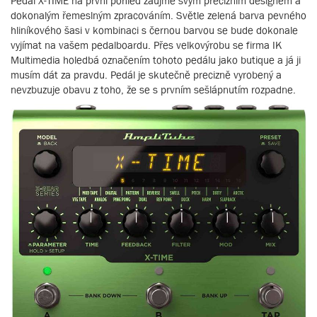
Pedál X-TIME na první pohled zaujme svým precizním designem a
dokonalým řemeslným zpracováním. Světle zelená barva pevného
hliníkového šasi v kombinaci s černou barvou se bude dokonale
vyjímat na vašem pedalboardu. Přes velkovýrobu se firma IK
Multimedia holedbá označením tohoto pedálu jako butique a já ji
musím dát za pravdu. Pedál je skutečně precizně vyrobený a
nevzbuzuje obavu z toho, že se s prvním sešlápnutím rozpadne.