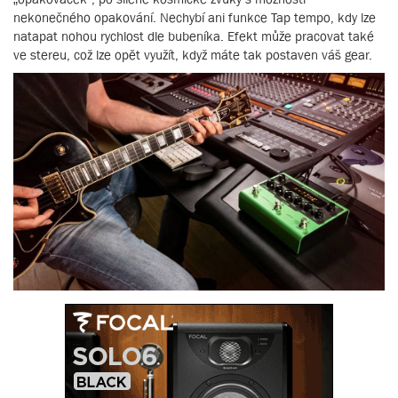
nekonečného opakování. Nechybí ani funkce Tap tempo, kdy lze
natapat nohou rychlost dle bubeníka. Efekt může pracovat také
ve stereu, což lze opět využít, když máte tak postaven váš gear.