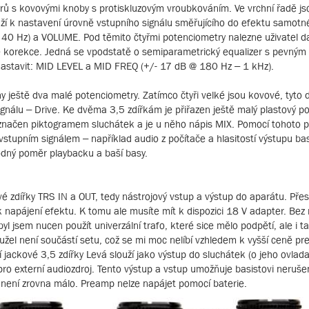
rů s kovovými knoby s protiskluzovým vroubkováním. Ve vrchní řadě js
louží k nastavení úrovně vstupního signálu směřujícího do efektu samot
40 Hz) a VOLUME. Pod těmito čtyřmi potenciometry nalezne uživatel da
 korekce. Jedná se vpodstatě o semiparametrický equalizer s pevným Q
astavit: MID LEVEL a MID FREQ (+/- 17 dB @ 180 Hz – 1 kHz).
 ještě dva malé potenciometry. Zatímco čtyři velké jsou kovové, tyto d
gnálu – Drive. Ke dvěma 3,5 zdířkám je přiřazen ještě malý plastový p
značen piktogramem sluchátek a je u něho nápis MIX. Pomocí tohoto 
stupním signálem – například audio z počítače a hlasitostí výstupu ba
odný poměr playbacku a baší basy.
é zdířky TRS IN a OUT, tedy nástrojový vstup a výstup do aparátu. Pře
 napájení efektu. K tomu ale musíte mít k dispozici 18 V adapter. Bez 
l jsem nucen použít univerzální trafo, které sice mělo podpětí, ale i t
ohužel není součástí setu, což se mi moc nelíbí vzhledem k vyšší ceně 
 jackové 3,5 zdířky Levá slouží jako výstup do sluchátek (o jeho ovladač
pro externí audiozdroj. Tento výstup a vstup umožňuje basistovi neruše
 není zrovna málo. Preamp nelze napájet pomocí baterie.