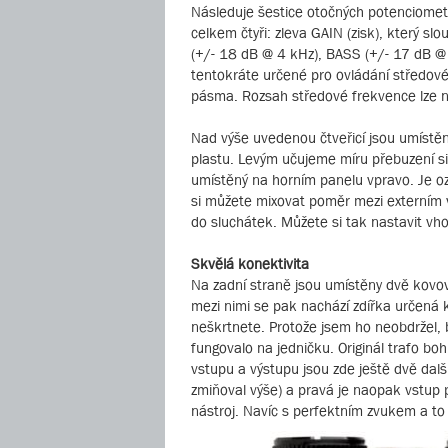
Následuje šestice otočných potenciomet
celkem čtyři: zleva GAIN (zisk), který s
(+/- 18 dB @ 4 kHz), BASS (+/- 17 dB @ 
tentokráte určené pro ovládání středové
pásma. Rozsah středové frekvence lze n
Nad výše uvedenou čtveřicí jsou umístěny
plastu. Levým učujeme míru přebuzení si
umístěný na horním panelu vpravo. Je o
si můžete mixovat poměr mezi externím v
do sluchátek. Můžete si tak nastavit vh
Skvělá konektivita
Na zadní straně jsou umístěny dvě kovov
mezi nimi se pak nachází zdířka určená k
neškrtnete. Protože jsem ho neobdržel, by
fungovalo na jedničku. Originál trafo b
vstupu a výstupu jsou zde ještě dvě další
zmiňoval výše) a pravá je naopak vstup 
nástroj. Navíc s perfektním zvukem a to