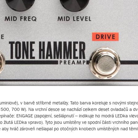
uminiové), v barvě stříbrné metalízy. Tato barva koreluje s novými stej
 500, 700 W). Na vrchní desce se nachází celkem deset ovladačů a d
epínače: ENGAGE (zapojení, sešlápnutí – indikuje ho modrá LEDka vlev
 ho žlutá LEDka vpravo). Tyto jsou umístěny ve spodní části vrchního pan
e aby hráč zároveň nešlapal po otočných knobech umístěných nad těmit