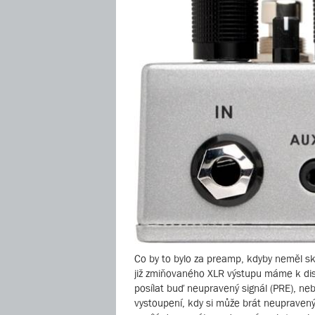
Co by to bylo za preamp, kdyby neměl sk
již zmiňovaného XLR výstupu máme k dis
posílat buď neupravený signál (PRE), neb
vystoupení, kdy si může brát neupravený 