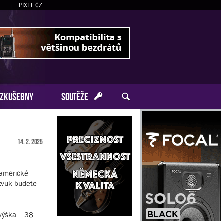
PIXEL.CZ
ZKUŠEBNY
SOUTĚŽE
14. 2. 2025
 americké
 zvuk budete
 výška – 38