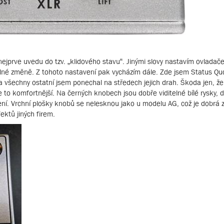
nejprve uvedu do tzv. „klidového stavu“. Jinými slovy nastavím ovladače
itelné změně. Z tohoto nastavení pak vycházím dále. Zde jsem Status Qu
všechny ostatní jsem ponechal na středech jejich drah. Škoda jen, že
 to komfortnější. Na černých knobech jsou dobře viditelné bílé rysky, 
ení. Vrchní plošky knobů se nelesknou jako u modelu AG, což je dobrá 
ektů jiných firem.