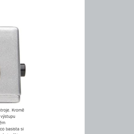
stroje. Kromě
 výstupu
vém
co basista si