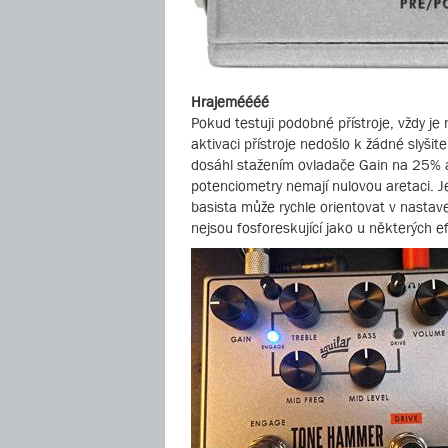
Hrajeméééé
Pokud testuji podobné přístroje, vždy je 
aktivaci přístroje nedošlo k žádné slyš
dosáhl stažením ovladače Gain na 25% a 
potenciometry nemají nulovou aretaci. Je
basista může rychle orientovat v nastav
nejsou fosforeskující jako u některých ef