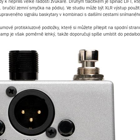
k nepříliš velké radosti zvukaře. Druhým tlačítkem je spínač LIFT, kte
bručící zemní smyčka na pódiu). Ve studiu může být XLR výstup použit
praveného signálu baskytary v kombinaci s dalšími cestami snímanéh
 gumové protiskluzové podložky, které si můžete přilepit na spodní stra
Preamp je však poměrně lehký, takže doporučuji spíše umístit do pedalb