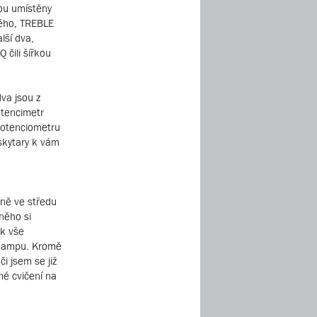
ou umístěny
ného, TREBLE
lší dva,
 čili šířkou
va jsou z
otencimetr
potenciometru
skytary k vám
sně ve středu
něho si
ak vše
preampu. Kromě
i jsem se již
né cvičení na