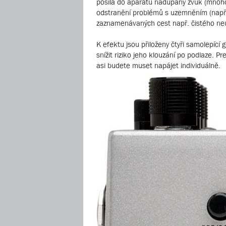
posílá do aparátu nadupaný zvuk (mnohdy 
odstranění problémů s uzemněním (např. 
zaznamenávaných cest např. čistého neu
K efektu jsou přiloženy čtyři samolepící
snížit riziko jeho klouzání po podlaze. 
asi budete muset napájet individuálně.