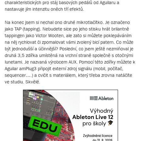
charakteristických pro stáj basových pedálů od Aguilaru a
nastavuje jím intenzitu oněch tří efektů.
Na konec jsem si nechal ono druhé mikrotlačítko. Je označeno
jako TAP (tapping). Nebudete sice po jeho stisku hrát brilantně
tappingen jako Victor Wooten, ale zato si můžete poklepáváním
na něj rychlovat či zpomalovat vámi zvolený bicí patern. Co může
být jednodušší a účinnější? Poslední, co jsem ještě nezmiňoval je
druhá 3,5 zdířka umístěná na vrchní straně společně s otočnými
lunetami. Je nazvaná výrobcem AUX. Pomocí této zdířky můžete k
Aguilar amPlug3 připojit externí zdroj signálu (mobil, počítač,
sequencer….) a cvičit s materiálem, který třeba zrovna natáčíte
ve studiu. Skvělé.