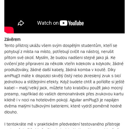
Závěrem
Tento přístroj ukážu všem svým dospělým studentům, kteří se
pohybují z místa na místo, potřebují cvičit na nástroj, nerušit
přitom své okolí. Myslím, že budou nadšeni stejně jako já. Ke
cvičení jste připraveni za několik vteřin kdekoliv a kdykoliv, žádné
prodlužováky, žádné další kabely, žádná komba v koutě. Díky
amPlug3 máte k dispozici skvělý čistý nebo zkreslený zvuk s bicí
jednotkou a stěžejními efekty. Když budete chtít a pořídíte si ještě
kabel – malý/velký jack, můžete tuto krabičku použít jako mocný
preamp, například do vašich demonahrávek přes zvukovou kartu
klidně i v noci na hotelovém pokoji. Aguilar amPlug3 je napájen
dvěma malými tužkovými bateriemi, které vydrží poměrně hodně
dlouho.
I tentokráte mě v praktickém předvedení testovaného přístroje