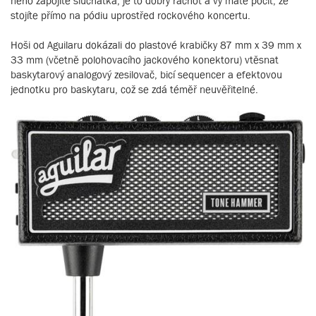
něho zapojíte sluchátka, je to dobrý rachot a vy máte pocit, že
stojíte přímo na pódiu uprostřed rockového koncertu.
Hoši od Aguilaru dokázali do plastové krabičky 87 mm x 39 mm x
33 mm (včetně polohovacího jackového konektoru) vtěsnat
baskytarový analogový zesilovač, bicí sequencer a efektovou
jednotku pro baskytaru, což se zdá téměř neuvěřitelné.