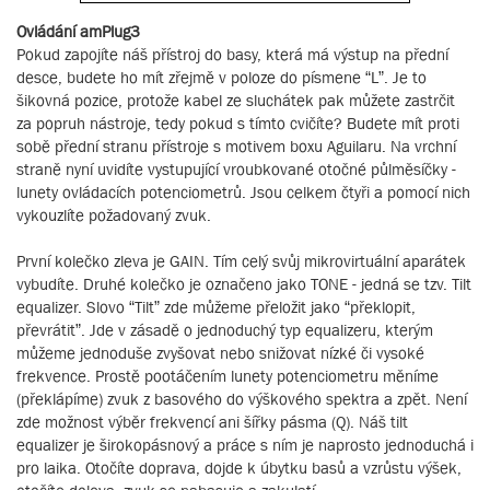
Ovládání amPlug3
Pokud zapojíte náš přístroj do basy, která má výstup na přední
desce, budete ho mít zřejmě v poloze do písmene “L”. Je to
šikovná pozice, protože kabel ze sluchátek pak můžete zastrčit
za popruh nástroje, tedy pokud s tímto cvičíte? Budete mít proti
sobě přední stranu přístroje s motivem boxu Aguilaru. Na vrchní
straně nyní uvidíte vystupující vroubkované otočné půlměsíčky -
lunety ovládacích potenciometrů. Jsou celkem čtyři a pomocí nich
vykouzlíte požadovaný zvuk.
První kolečko zleva je GAIN. Tím celý svůj mikrovirtuální aparátek
vybudíte. Druhé kolečko je označeno jako TONE - jedná se tzv. Tilt
equalizer. Slovo “Tilt” zde můžeme přeložit jako “překlopit,
převrátit”. Jde v zásadě o jednoduchý typ equalizeru, kterým
můžeme jednoduše zvyšovat nebo snižovat nízké či vysoké
frekvence. Prostě pootáčením lunety potenciometru měníme
(překlápíme) zvuk z basového do výškového spektra a zpět. Není
zde možnost výběr frekvencí ani šířky pásma (Q). Náš tilt
equalizer je širokopásnový a práce s ním je naprosto jednoduchá i
pro laika. Otočíte doprava, dojde k úbytku basů a vzrůstu výšek,