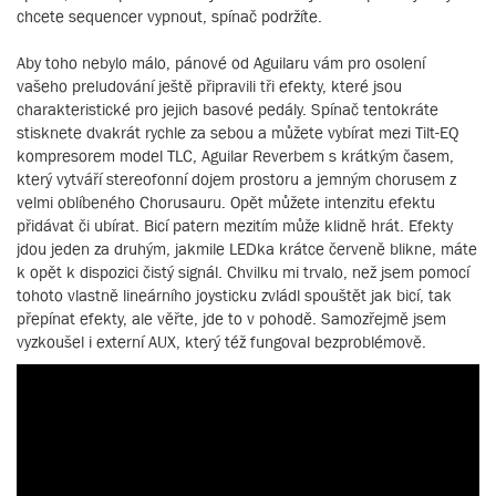
chcete sequencer vypnout, spínač podržíte.
Aby toho nebylo málo, pánové od Aguilaru vám pro osolení
vašeho preludování ještě připravili tři efekty, které jsou
charakteristické pro jejich basové pedály. Spínač tentokráte
stisknete dvakrát rychle za sebou a můžete vybírat mezi Tilt-EQ
kompresorem model TLC, Aguilar Reverbem s krátkým časem,
který vytváří stereofonní dojem prostoru a jemným chorusem z
velmi oblíbeného Chorusauru. Opět můžete intenzitu efektu
přidávat či ubírat. Bicí patern mezitím může klidně hrát. Efekty
jdou jeden za druhým, jakmile LEDka krátce červeně blikne, máte
k opět k dispozici čistý signál. Chvilku mi trvalo, než jsem pomocí
tohoto vlastně lineárního joysticku zvládl spouštět jak bicí, tak
přepínat efekty, ale věřte, jde to v pohodě. Samozřejmě jsem
vyzkoušel i externí AUX, který též fungoval bezproblémově.