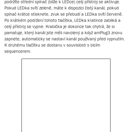
podržíte střední spínač (blíže k LEDce) celý přístroj se aktivuje.
Pokud LEDka svítí zeleně, máte k dispozici čistý kanál, pokud
spínač krátce stisknete, zvuk se přebudí a LEDka svítí červeně.
Po krátkém podržení tohoto tlačítka, LEDka kratince zabliká a
celý přístroj se vypne. Krabička je dokonce tak chytrá, že si
pamatuje, který kanál jste měli navolený a když amPlug3 znovu
zapnete, automaticky se nastaví kanál používaný před vypnutím.
K druhému tlačítku se dostanu v souvislosti s bicím
sequencerem.