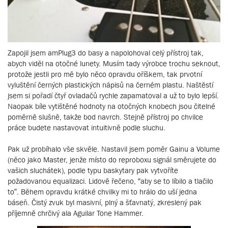
Zapojil jsem amPlug3 do basy a napolohoval celý přístroj tak,
abych viděl na otočné lunety. Musím tady výrobce trochu seknout,
protože jestli pro mě bylo něco opravdu oříškem, tak prvotní
vyluštění černých plastických nápisů na černém plastu. Naštěstí
jsem si pořadí čtyř ovladačů rychle zapamatoval a už to bylo lepší.
Naopak bíle vytištěné hodnoty na otočných knobech jsou čitelné
poměrně slušně, takže bod navrch. Stejně přístroj po chvilce
práce budete nastavovat intuitivně podle sluchu.
Pak už probíhalo vše skvěle. Nastavil jsem poměr Gainu a Volume
(něco jako Master, jenže místo do reproboxu signál směrujete do
vašich sluchátek), podle typu baskytary pak vytvoříte
požadovanou equalizaci. Lidově řečeno, “aby se to líbilo a tlačilo
to”. Během opravdu krátké chvilky mi to hrálo do uší jedna
báseň. Čistý zvuk byl masivní, plný a šťavnatý, zkreslený pak
příjemně chrčivý ala Aguilar Tone Hammer.