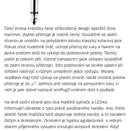
Čelní strana krabičky nese stříbročerný design aparátů Tone
Hammer, zbytek přístroje je matně černý. Souběžně se zadní
stranou je umístěn na pohyblivém kloubu klasický kytarový jack.
Pokud chce hudebník hrát, uchopí přístroj do ruky a tlakem na
jacka směrem dolů ho vyklopí do požadované polohy. Těchto
poloh je celkem pět, včetně transportní (jack sklopen souběžně
se zadní stranou přístroje). Toto polohování se skvěle uplatní při
střídání nástrojů s různým umístěním jejich výstupu. Modely
JazzBass mají totiž výstup na přední straně, takže vhodná poloha
přístroje je do „L“, zatímco jiné nástroje na pomyslném lubu. U
nich je pak dobré nastavit amPlug3 směrem dolů k podlaze.
Na levé boční straně jsou dva maličké spínače a LEDka
informující uživatele o typu právě používaného kanálu. Ano, čtete
dobře! Tahle hračička totiž disponuje dvěma kanály, a to kanálem
čistým a zkresleným. Zkreslení je typicky aguilarovské, s velkým
ziskem příjemného vybuzení emulující lampové zkreslení. Když