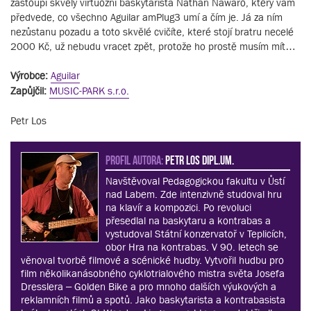
zastoupí skvělý virtuózní baskytarista Nathan Nawaro, který vám
předvede, co všechno Aguilar amPlug3 umí a čím je. Já za ním
nezůstanu pozadu a toto skvělé cvičíte, které stojí bratru necelé
2000 Kč, už nebudu vracet zpět, protože ho prostě musím mít…
Výrobce:
Aguilar
Zapůjčil:
MUSIC-PARK s.r.o.
Petr Los
PROFIL AUTORA:
Petr Los dipl.um.
Navštěvoval Pedagogickou fakultu v Ůstí
nad Labem. Zde intenzivně studoval hru
na klavír a kompozici. Po revoluci
přesedlal na baskytaru a kontrabas a
vystudoval Státní konzervatoř v Teplicích,
obor Hra na kontrabas. V 90. letech se
věnoval tvorbě filmové a scénické hudby. Vytvořil hudbu pro
film několikanásobného cyklotrialového mistra světa Josefa
Dresslera – Golden Bike a pro mnoho dalších výukových a
reklamních filmů a spotů. Jako baskytarista a kontrabasista