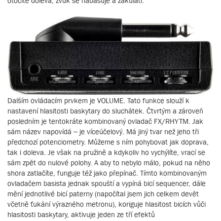
otočíte doleva, zvuk se nabasuje a zakulatí.
Dalším ovládacím prvkem je VOLUME. Tato funkce slouží k
nastavení hlasitosti baskytary do sluchátek. Čtvrtým a zároveň
posledním je tentokráte kombinovaný ovladač FX/RHYTM. Jak
sám název napovídá – je víceúčelový. Má jiný tvar než jeho tři
předchozí potenciometry. Můžeme s ním pohybovat jak doprava,
tak i doleva. Je však na pružině a kdykoliv ho vychýlíte, vrací se
sám zpět do nulové polohy. A aby to nebylo málo, pokud na něho
shora zatlačíte, funguje též jako přepínač. Tímto kombinovaným
ovladačem basista jednak spouští a vypíná bicí sequencer, dále
mění jednotlivé bicí paterny (napočítal jsem jich celkem devět
včetně ťukání výrazného metronu), koriguje hlasitost bicích vůči
hlasitosti baskytary, aktivuje jeden ze tří efektů