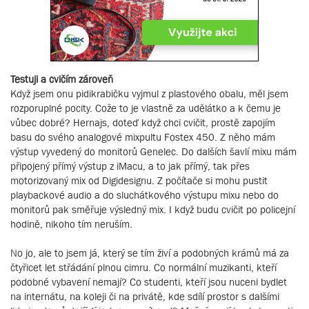
Testuji a cvičím zároveň
Když jsem onu pidikrabičku vyjmul z plastového obalu, měl jsem
rozporuplné pocity. Cože to je vlastně za udělátko a k čemu je
vůbec dobré? Hernajs, doteď když chci cvičit, prostě zapojím
basu do svého analogové mixpultu Fostex 450. Z něho mám
výstup vyvedený do monitorů Genelec. Do dalších šavlí mixu mám
připojený přímý výstup z iMacu, a to jak přímý, tak přes
motorizovaný mix od Digidesignu. Z počítače si mohu pustit
playbackové audio a do sluchátkového výstupu mixu nebo do
monitorů pak směřuje výsledný mix. I když budu cvičit po policejní
hodině, nikoho tím neruším.
No jo, ale to jsem já, který se tím živí a podobných krámů má za
čtyřicet let střádání plnou cimru. Co normální muzikanti, kteří
podobné vybavení nemají? Co studenti, kteří jsou nuceni bydlet
na internátu, na koleji či na privátě, kde sdílí prostor s dalšími