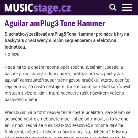
S muzikanty pro muzikanty
Aguilar amPlug3 Tone Hammer
Sluchátkový zesilovač amPlug3 Tone Hammer pro nácvik hry na
baskytaru s vestavěným bicím sequencerem a efektovou
jednotkou.
5. 3. 2025
Nedá mi to a dnešní recenzi opět zpočnu zvoláním: „basáci a
basačky, nyní dávejte dobrý pozor, protože pro vás přichystali
aguilaří konstruktéři super tréningovou hračičku, kterou oceníte
zejména vy, co často cestujete, bydlíte často na několika různých
místech s vícero lidmi, které nechcete rušit nácvikem vašeho
basového umění.
Představím vám totiž neuvěřitelně chytré udělátko, se kterým se
od svého nástroje nebudete moci vůbec odtrhnout, a to ve dne,
ani v noci. Jedná se o sluchátkový zesilovač s mnoha dalšími
funkcemi, určený k tichému nácviku hry. No, tichému? Když do