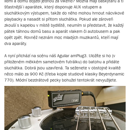
lidmi a domů dojíždí jednou za víkend? Možná mají baskytaru a ti
šťastnější i aparátek, který disponuje AUX vstupem a
sluchátkovým výstupem, takže do něho mohou hrnout nácvikové
playbacky a nasadit si přitom sluchátka. Pokud ale zároveň
zkouší s kapelou v místě bydliště, neumím si představit, že každý
pátek táhnou domů basu a aparát vlakem či autobusem a pak
opět zpět. Rovněž neznám moc mladých muzikantů, kteří mají
dva aparáty.
A nyní přichází na scénu náš Aguilar amPlug3. Uložíte si ho (v
přiloženém měkkém sametovém futrálku) do batohu a přidáte
sluchátka. Dobrá jsou uzavřená. Ta seženete v obstojné kvalitě
něco málo za 900 Kč (třeba kopie studiové klasiky Beyerdynamic
770). Módní bezdrátové pecky bohužel tentokrát nevyužijete.