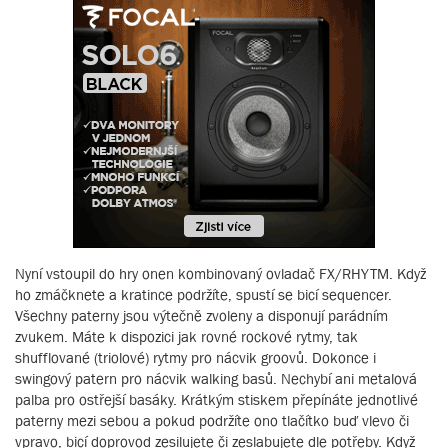
Nyní vstoupil do hry onen kombinovaný ovladač FX/RHYTM. Když
ho zmáčknete a kratince podržíte, spustí se bicí sequencer.
Všechny paterny jsou výtečně zvoleny a disponují parádním
zvukem. Máte k dispozici jak rovné rockové rytmy, tak
shufflované (triolové) rytmy pro nácvik groovů. Dokonce i
swingový patern pro nácvik walking basů. Nechybí ani metalová
palba pro ostřejší basáky. Krátkým stiskem přepínáte jednotlivé
paterny mezi sebou a pokud podržíte ono tlačítko buď vlevo či
vpravo, bicí doprovod zesilujete či zeslabujete dle potřeby. Když