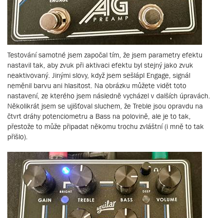
Testování samotné jsem započal tím, že jsem parametry efektu
nastavil tak, aby zvuk při aktivaci efektu byl stejný jako zvuk
neaktivovaný. Jinými slovy, když jsem sešlápl Engage, signál
neměnil barvu ani hlasitost. Na obrázku můžete vidět toto
nastavení, ze kterého jsem následně vycházel v dalších úpravách.
Několikrát jsem se ujišťoval sluchem, že Treble jsou opravdu na
čtvrt dráhy potenciometru a Bass na polovině, ale je to tak,
přestože to může připadat někomu trochu zvláštní (i mně to tak
přišlo).