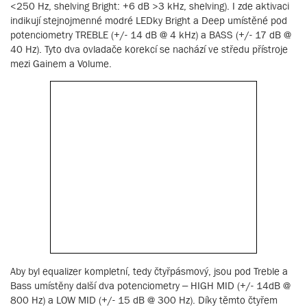
<250 Hz, shelving Bright: +6 dB >3 kHz, shelving). I zde aktivaci
indikují stejnojmenné modré LEDky Bright a Deep umístěné pod
potenciometry TREBLE (+/- 14 dB @ 4 kHz) a BASS (+/- 17 dB @
40 Hz). Tyto dva ovladače korekcí se nachází ve středu přístroje
mezi Gainem a Volume.
Aby byl equalizer kompletní, tedy čtyřpásmový, jsou pod Treble a
Bass umístěny další dva potenciometry – HIGH MID (+/- 14dB @
800 Hz) a LOW MID (+/- 15 dB @ 300 Hz). Díky těmto čtyřem