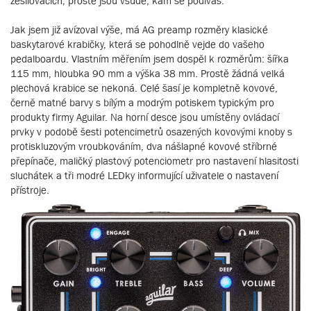
zesilovačích, prostě jsou všude, kam se podíváš.
Jak jsem již avízoval výše, má AG preamp rozměry klasické
baskytarové krabičky, která se pohodlně vejde do vašeho
pedalboardu. Vlastním měřením jsem dospěl k rozměrům: šířka
115 mm, hloubka 90 mm a výška 38 mm. Prostě žádná velká
plechová krabice se nekoná. Celé šasí je kompletně kovové,
černě matné barvy s bílým a modrým potiskem typickým pro
produkty firmy Aguilar. Na horní desce jsou umístěny ovládací
prvky v podobě šesti potencimetrů osazených kovovými knoby s
protiskluzovým vroubkováním, dva nášlapné kovové stříbrné
přepínače, maličký plastový potenciometr pro nastavení hlasitosti
sluchátek a tři modré LEDky informující uživatele o nastavení
přístroje.