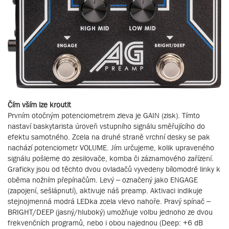
Čím vším lze kroutit
Prvním otočným potenciometrem zleva je GAIN (zisk). Tímto
nastaví baskytarista úroveň vstupního signálu směřujícího do
efektu samotného. Zcela na druhé straně vrchní desky se pak
nachází potenciometr VOLUME. Jím určujeme, kolik upraveného
signálu pošleme do zesilovače, komba či záznamového zařízení.
Graficky jsou od těchto dvou ovladačů vyvedeny bílomodré linky k
oběma nožním přepínačům. Levý – označený jako ENGAGE
(zapojení, sešlápnutí), aktivuje náš preamp. Aktivaci indikuje
stejnojmenná modrá LEDka zcela vlevo nahoře. Pravý spínač –
BRIGHT/DEEP (jasný/hluboký) umožňuje volbu jednoho ze dvou
frekvenčních programů, nebo i obou najednou (Deep: +6 dB