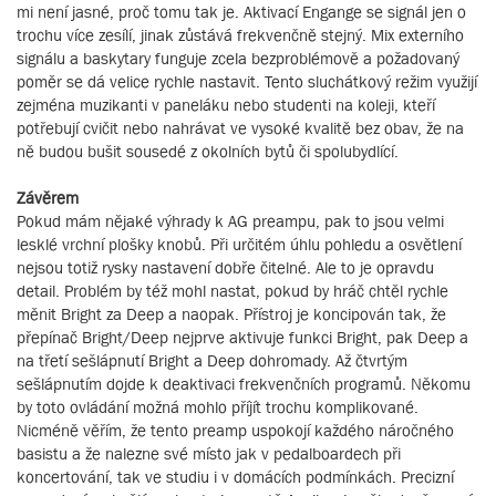
mi není jasné, proč tomu tak je. Aktivací Engange se signál jen o
trochu více zesílí, jinak zůstává frekvenčně stejný. Mix externího
signálu a baskytary funguje zcela bezproblémově a požadovaný
poměr se dá velice rychle nastavit. Tento sluchátkový režim využijí
zejména muzikanti v paneláku nebo studenti na koleji, kteří
potřebují cvičit nebo nahrávat ve vysoké kvalitě bez obav, že na
ně budou bušit sousedé z okolních bytů či spolubydlící.
Závěrem
Pokud mám nějaké výhrady k AG preampu, pak to jsou velmi
lesklé vrchní plošky knobů. Při určitém úhlu pohledu a osvětlení
nejsou totiž rysky nastavení dobře čitelné. Ale to je opravdu
detail. Problém by též mohl nastat, pokud by hráč chtěl rychle
měnit Bright za Deep a naopak. Přístroj je koncipován tak, že
přepínač Bright/Deep nejprve aktivuje funkci Bright, pak Deep a
na třetí sešlápnutí Bright a Deep dohromady. Až čtvrtým
sešlápnutím dojde k deaktivaci frekvenčních programů. Někomu
by toto ovládání možná mohlo příjít trochu komplikované.
Nicméně věřím, že tento preamp uspokojí každého náročného
basistu a že nalezne své místo jak v pedalboardech při
koncertování, tak ve studiu i v domácích podmínkách. Precizní