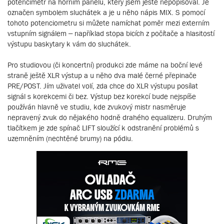
potencimetr na horním panelu, který jsem ještě nepopisoval. Je
označen symbolem sluchátek a je u něho nápis MIX. S pomocí
tohoto potenciometru si můžete namíchat poměr mezi externím
vstupním signálem – například stopa bicích z počítače a hlasitostí
výstupu baskytary k vám do sluchátek.
Pro studiovou (či koncertní) produkci zde máme na boční levé
straně ještě XLR výstup a u něho dva malé černé přepinače
PRE/POST. Jím uživatel volí, zda chce do XLR výstupu posílat
signál s korekcemi či bez. Výstup bez korekcí bude nejspíše
používán hlavně ve studiu, kde zvukový mistr nasměruje
nepravený zvuk do nějakého hodně drahého equalizeru. Druhým
tlačítkem je zde spínač LIFT sloužící k odstranění problémů s
uzemněním (nechtěné brumy) na pódiu.