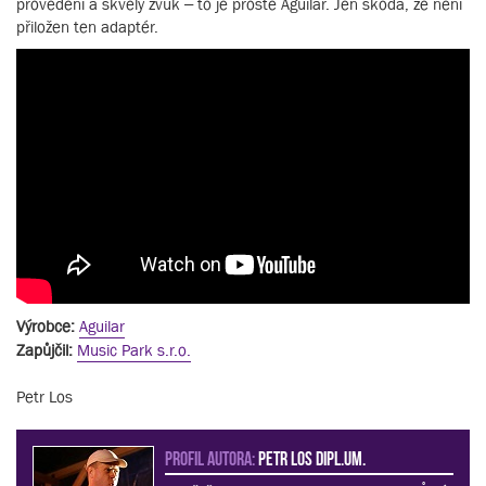
provedení a skvělý zvuk – to je prostě Aguilar. Jen škoda, že není
přiložen ten adaptér.
Výrobce:
Aguilar
Zapůjčil:
Music Park s.r.o.
Petr Los
PROFIL AUTORA:
Petr Los dipl.um.