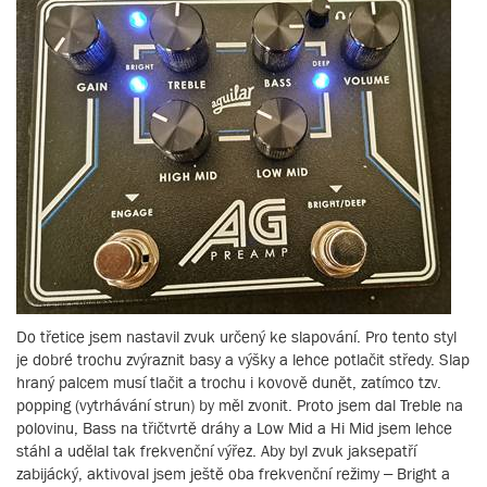
Do třetice jsem nastavil zvuk určený ke slapování. Pro tento styl
je dobré trochu zvýraznit basy a výšky a lehce potlačit středy. Slap
hraný palcem musí tlačit a trochu i kovově dunět, zatímco tzv.
popping (vytrhávání strun) by měl zvonit. Proto jsem dal Treble na
polovinu, Bass na třičtvrtě dráhy a Low Mid a Hi Mid jsem lehce
stáhl a udělal tak frekvenční výřez. Aby byl zvuk jaksepatří
zabijácký, aktivoval jsem ještě oba frekvenční režimy – Bright a