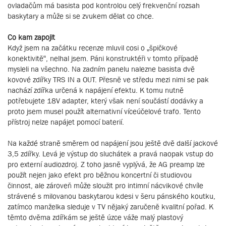
ovladačům má basista pod kontrolou celý frekvenční rozsah
baskytary a může si se zvukem dělat co chce.
Co kam zapojit
Když jsem na začátku recenze mluvil cosi o „špičkové
konektivitě“, nelhal jsem. Páni konstruktéři v tomto případě
mysleli na všechno. Na zadním panelu nalezne basista dvě
kovové zdířky TRS IN a OUT. Přesně ve středu mezi nimi se pak
nachází zdířka určená k napájení efektu. K tomu nutně
potřebujete 18V adapter, který však není součástí dodávky a
proto jsem musel použít alternativní víceúčelové trafo. Tento
přístroj nelze napájet pomocí baterií.
Na každé straně směrem od napájení jsou ještě dvě další jackové
3,5 zdířky. Levá je výstup do sluchátek a pravá naopak vstup do
pro externí audiozdroj. Z toho jasně vyplývá, že AG preamp lze
použít nejen jako efekt pro běžnou koncertní či studiovou
činnost, ale zároveň může sloužit pro intimní nácvikové chvíle
strávené s milovanou baskytarou kdesi v šeru pánského koutku,
zatímco manželka sleduje v TV nějaký zaručeně kvalitní pořad. K
těmto dvěma zdířkám se ještě úzce váže malý plastový