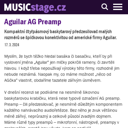
S muzikanty pro muzikanty
Aguilar AG Preamp
Kompaktní čtyřpásmový baskytarový předzesilovač malých
rozměrů se špičkovou konektivitou od americké firmy Aguilar.
17. 3. 2024
Myslím, že bych těžko hledal basáka či basačku, kteří by při
vyslovení jména „Aguilar“ jen mlčky pokrčili rameny, či zavrtěli
hlavou. I když třeba nepoužívají výrobky této firmy, rozhodně jim
nebude neznámá. Naopak my, co máme možnost „něco od
AGčka“ vlastnit, obdaříme tazatele zářivým úsměvem.
V dnešní recenzi se podíváme na nesmírně šikovnou
baskytarovou krabičku, která nese typové označení AG preamp.
Preamp – čili předzesilovač, je nesmírně důležitým komponentem
každého nahrávacího audiořetězce. Bez něho je zvuk většinou
méně zářivý, neprůrazný a celkově působí zvadlým dojmem.
Máme různé typy preampů – mikrofonní, nástrojové, preampy v