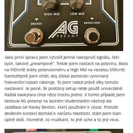
Jako první úpravu jsem vytvořil jemné nakopnutí signálu, řekl
bych, takové „preampové“. Treble jsem nastavil na polovinu, Bass
na třičtvrtě dráhy potenciometru a High Mid na necelou třičtvrtě.
Samozřejmě jsem chtěl, aby zůstal zachován vyrovnaný
frekvenční rozsah nástroje. To jsem nalezl právě díky tomuto
nastavení. Je jasné, že podobný setup nelze použít univerzálně.
Každá baskytara chce něco trochu jiného. V tomto případě jsem
testoval AG preamp na laciném studentském nástroji ala
JazzBass od Harley Benton, který používám k výuce. Protože
zesílením korekcí dochází k nárůstu hlasitosti, stáhl jsem Gain
úplně dolů. Nicméně, co muzikant, to jiné ucho a to jiný vkus.