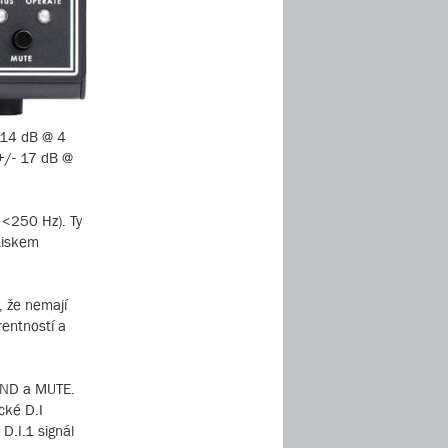
- 14 dB @ 4
(+/- 17 dB @
 <250 Hz). Ty
tiskem
, že nemají
entností a
/GND a MUTE.
cké D.I
D.I.1 signál