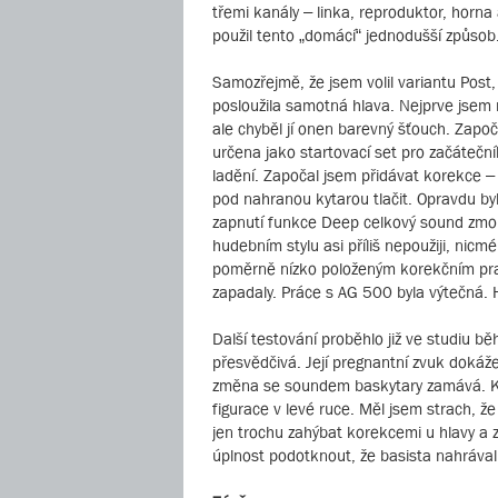
třemi kanály – linka, reproduktor, horn
použil tento „domácí“ jednodušší způsob
Samozřejmě, že jsem volil variantu Post
posloužila samotná hlava. Nejprve jsem 
ale chyběl jí onen barevný šťouch. Započ
určena jako startovací set pro začáteční
ladění. Započal jsem přidávat korekce – 
pod nahranou kytarou tlačit. Opravdu byl
zapnutí funkce Deep celkový sound zmohu
hudebním stylu asi příliš nepoužiji, nicm
poměrně nízko položeným korekčním pra
zapadaly. Práce s AG 500 byla výtečná. 
Další testování proběhlo již ve studiu b
přesvědčivá. Její pregnantní zvuk dokáže 
změna se soundem baskytary zamává. Kro
figurace v levé ruce. Měl jsem strach, ž
jen trochu zahýbat korekcemi u hlavy a z
úplnost podotknout, že basista nahrával 