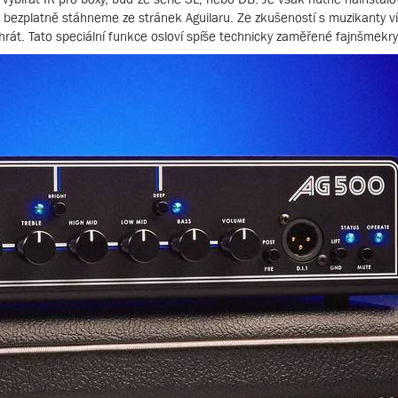
 bezplatně stáhneme ze stránek Aguilaru. Ze zkušeností s muzikanty ví
hrát. Tato speciální funkce osloví spíše technicky zaměřené fajnšmekry