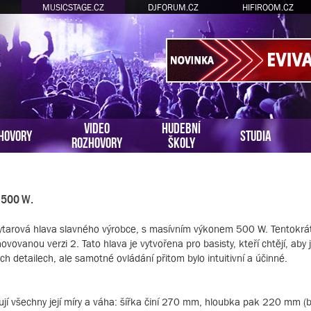
MUSICSTAGE.CZ
DJFORUM.CZ
HIFIROOM.CZ
VIDEO
HUDEBNÍ
HOVORY
STUDIA
ROZHOVORY
ŠKOLY
m 500 W.
tarová hlava slavného výrobce, s masívním výkonem 500 W. Tentokrá
vovanou verzi 2. Tato hlava je vytvořena pro basisty, kteří chtějí, aby j
h detailech, ale samotné ovládání přitom bylo intuitivní a účinné.
jí všechny její míry a váha: šířka činí 270 mm, hloubka pak 220 mm (