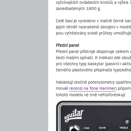
vyčnívajících ovládacích knobů) a výšk
zanedbatelných 1900 g.
Celé šasi je vyvedeno v matně černé barvě
jejich téměř neznatelné zdvojení v modré
jsou vyfrézovány svislé průřezy umožňující
Přední panel
Přední panel přístroje disponuje celkem
šesti malými spínači. K indikaci zde slou
pro všechny typy baskytar (pasivní i akt
černého plastového přepínače typického
Následují otočné potenciometry opatřen
minulé
recenzi na Tone Hammer
) připom
tohoto modelu ve tmě nefosforeskují.