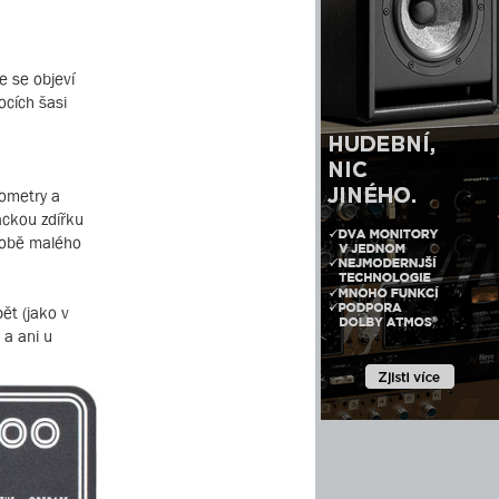
e se objeví
ocích šasi
iometry a
jackou zdířku
odobě malého
ět (jako v
 a ani u