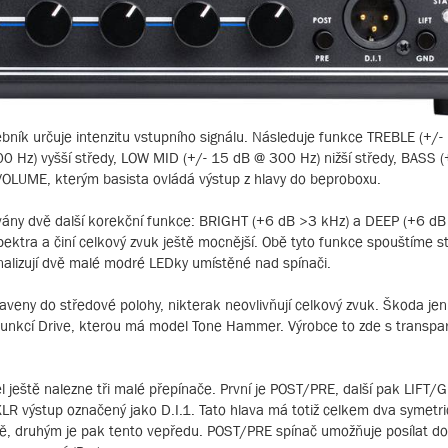
bník určuje intenzitu vstupního signálu. Následuje funkce TREBLE (+/
00 Hz) vyšší středy, LOW MID (+/- 15 dB @ 300 Hz) nižší středy, BASS 
OLUME, kterým basista ovládá výstup z hlavy do beproboxu.
rovány dvě další korekční funkce: BRIGHT (+6 dB >3 kHz) a DEEP (+6 dB
ektra a činí celkový zvuk ještě mocnější. Obě tyto funkce spouštíme s
ignalizují dvě malé modré LEDky umístěné nad spínači.
veny do středové polohy, nikterak neovlivňují celkový zvuk. Škoda jen
funkcí Drive, kterou má model Tone Hammer. Výrobce to zde s transpar
l ještě nalezne tři malé přepínače. První je POST/PRE, další pak LIFT
XLR výstup označený jako D.I.1. Tato hlava má totiž celkem dva symetri
ně, druhým je pak tento vepředu. POST/PRE spínač umožňuje posílat do 