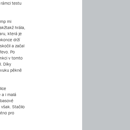
 rámci testu
eamp mi
akžtakž hrála,
ru, která je
okonce drží
skočil a začal
dřevo. Po
unkci v tomto
l. Díky
zvuku pěkně
lice
 a i malá
 basové
 však. Stačilo
utno pro