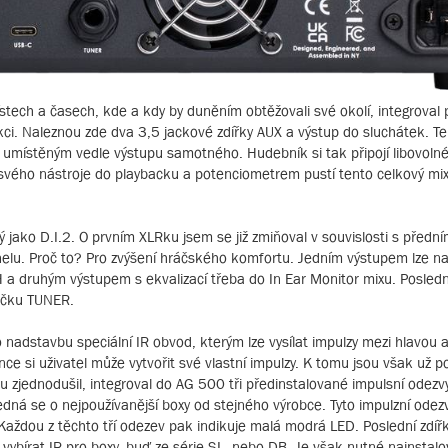
místech a časech, kde a kdy by duněním obtěžovali své okolí, integroval 
ci. Naleznou zde dva 3,5 jackové zdířky AUX a výstup do sluchátek. T
umístěným vedle výstupu samotného. Hudebník si tak připojí libovolné
t svého nástroje do playbacku a potenciometrem pustí tento celkový mi
 jako D.I.2. O prvním XLRku jsem se již zmiňoval v souvislosti s před
elu. Proč to? Pro zvýšení hráčského komfortu. Jedním výstupem lze na
H a druhým výstupem s ekvalizací třeba do In Ear Monitor mixu. Posledn
dičku TUNER.
o nadstavbu speciální IR obvod, kterým lze vysílat impulzy mezi hlavou 
ce si uživatel může vytvořit své vlastní impulzy. K tomu jsou však už p
hu zjednodušil, integroval do AG 500 tři předinstalované impulsní odezv
ná se o nejpoužívanější boxy od stejného výrobce. Tyto impulzní odezvy
aždou z těchto tří odezev pak indikuje malá modrá LED. Poslední zdíř
bírat IR pro boxy, buď ze série SL, nebo DB. Je však nutné nainstalov