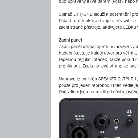
buď upravený ekvalizérem (Post), nebo n
Spínač LIFT/GND slouží k odstranění pr
Pokud tuto funkci aktivujete, rozsvítí
zadní straně přístroje, aktivujete LEDku
Zadni panel
Zadní panel doznal oproti první verzi výr
hudebníkovo, je kulatý otvor pro větrák, 
tepelnou regulací otáček, takže pokud 
proniknout. Zcela na levé straně se nach
Napravo je umístěn SPEAKER OUTPUT, ted
pouze pro jeden reprobox. Hned vedle 
Obě zdířky jsou na rozdíl od nástrojovéh