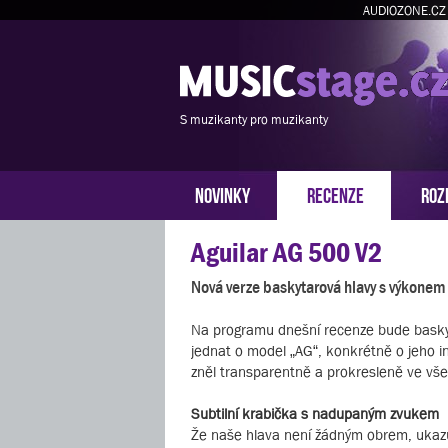
AUDIOZONE.CZ
S muzikanty pro muzikanty
NOVINKY
RECENZE
ROZ
Aguilar AG 500 V2
Nová verze baskytarová hlavy s výkone
Na programu dnešní recenze bude basky
jednat o model „AG“, konkrétně o jeho ino
zněl transparentně a prokresleně ve všec
Subtilní krabička s nadupaným zvukem
Že naše hlava není žádným obrem, ukazu