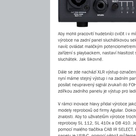
Aby mohli pracovití hudebníci cvičit i v 
výrobce na zadní panel sluchátkovou sek
navíc ovládat maličkým potenciometrem 
zařízení s playbackem, nastaví hlasitos
sluchátek. Jak šikovné.
Dále se zde nachází XLR výstup označený
nyní máme stejný výstup i na zadním pan
posílat neupravený signál zvukaři do FO
zdířkou zadního panelu je výstup pro la
V rámci inovace hlavy přidal výrobce jak
modely reproboxů od firmy Aguilar. Dokon
znalosti. Aby to uživatelům výrobce troc
reproboxy SL 112, SL 410x a DB 410. Jed
pomocí malého tlačítka CAB IR SELECT. K
panelu je USB-C, pomocí něhož můžeme vy