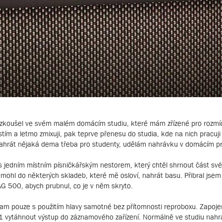
, zkoušel ve svém malém domácím studiu, které mám zřízené pro rozmí
stím a letmo zmixuji, pak teprve přenesu do studia, kde na nich pracuji
 nahrát nějaká dema třeba pro studenty, udělám nahrávku v domácím pr
s jedním místním písničkářským nestorem, který chtěl shrnout část své
ohl do některých skladeb, které mě osloví, nahrát basu. Přibral jsem
 500, abych prubnul, co je v něm skryto.
nam pouze s použitím hlavy samotné bez přítomnosti reproboxu. Zapojen
.I.1 vytáhnout výstup do záznamového zařízení. Normálně ve studiu na