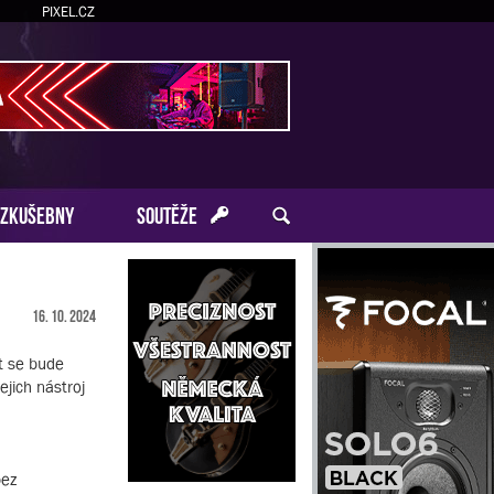
PIXEL.CZ
ZKUŠEBNY
SOUTĚŽE
16. 10. 2024
t se bude
ejich nástroj
bez