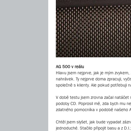
AG 500 v reálu
Hlavu jsem nejprve, jak je mým zvykem
nahrávek. Ty nejprve doma zpracuji, vyči
společně s klienty. Ale pokud potřebuji
V době testu jsem zrovna začal natáčet 
podoby CD. Poprosil mě, zda bych mu nem
zdatného pomocníka v podobě našeho AG
Chtěl jsem slyšet, jak bude vypadat záz
jednoduché. Stačilo připojit basu a z D