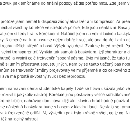
a a zvuk pak smícháme do finální podoby až dle potřeb mixu. Zde jsem v
.
, protože jsem neměl k dispozici žádný ekvalizér ani kompresor. Za pr
nechal všechny korekce ve středové poloze, kde jsou neaktivní. Basa j
al jsem si tedy hrát s korekcemi. Natáčel jsem na velmi lacinou baskyta
ky. Nicméně na tuto basu se nejen dobře hraje, ale ona dobře i zní a d
trochu nižších středů a basů. Výšek bylo dost. Zvuk se hned změnil. Po
 velmi transparentní. Vynikla tak samotná baskytara, její charakter a 
tněl a vyplnil celé frekvenční spodní pásmo. Bylo mi jasné, že tuto f
éně si umím představit spoustu jiných, kam by se takto tlačený bas hodi
hům se frekvenční změny projevovaly velmi příjemně a do celkového 
Hlava má prostě skvostný zvuk i bez reproboxu.
ěhem nahrávání dema studentské kapely. I zde se hlava ukázala jako ve
rozsvítit jakýkoliv nástroj. Korekce jsou postaveny velice sofistikovaně
mě bicích, nahrávce dominoval digitální klavír a hráč hodně používal
e se následná baskytara bude s basem v klavíru tlouci. Nestalo se tomu
vuk frekvenčně odlišit. Ve výsledku pak bylo krásně slyšet, co je co. N
též na laciný nástroj.