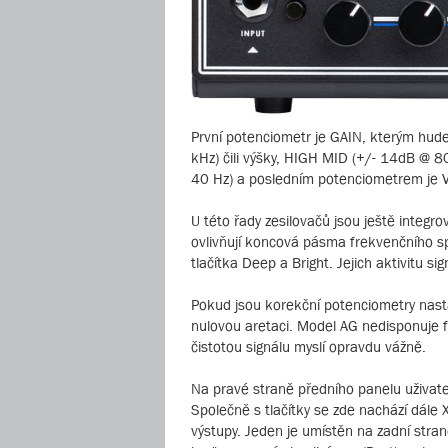
První potenciometr je GAIN, kterým hude
kHz) čili výšky, HIGH MID (+/- 14dB @ 8
40 Hz) a posledním potenciometrem je V
U této řady zesilovačů jsou ještě integ
ovlivňují koncová pásma frekvenčního sp
tlačítka Deep a Bright. Jejich aktivitu s
Pokud jsou korekční potenciometry nasta
nulovou aretaci. Model AG nedisponuje 
čistotou signálu myslí opravdu vážně.
Na pravé straně předního panelu uživate
Společně s tlačítky se zde nachází dále 
výstupy. Jeden je umístěn na zadní stra