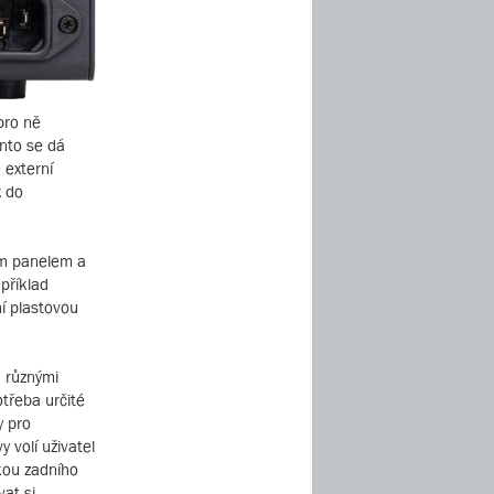
pro ně
ento se dá
 externí
x do
ním panelem a
příklad
í plastovou
a různými
otřeba určité
y pro
 volí uživatel
kou zadního
at si