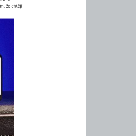
m, že chtějí
.