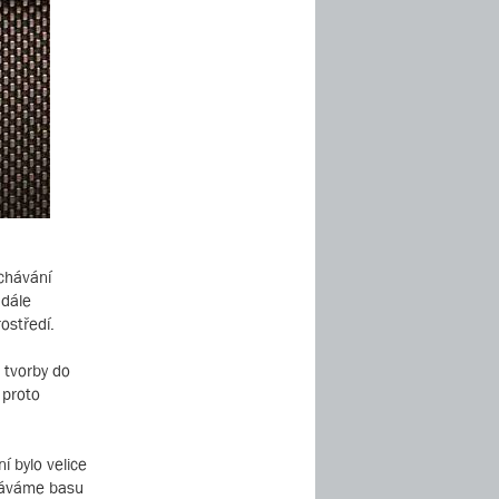
chávání
 dále
ostředí.
 tvorby do
 proto
í bylo velice
hráváme basu