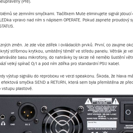
eupravený (Pre).
oblémů se zemními smyčkami. Tlačítkem Mute eliminujete signál jdoucí
 se LEDka vpravo nad ním s nápisem OPERATE. Pokud zapnete proudový s
 STATUS.
azných změn. Je zde více zdířek i ovládacích prvků. První, co zaujme ok
krytý stříbrnou krytkou, umístěný téměř ve středu panelu. Větrák je vel
nahráváte basu mikrofony, do nahrávky by skrze ně nemělo šustění vět
ází velký spínač O/I a pod ním zdířka pro standardní PSU kabel.
y výstup signálu do reproboxu ve verzi speakonu. Škoda, že hlava má
je efektová smyčka SEND a RETURN, která sem byla přemístěna ze před
o vstupu plastové.