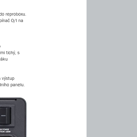
 do reproboxu.
pínač O/I na
o
mi tichý, s
ráku
 výstup
ního panelu.