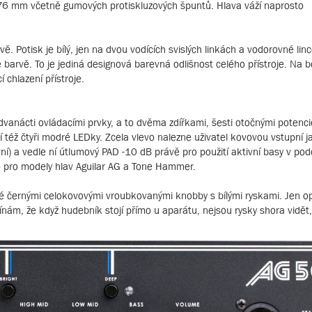
a 76 mm včetně gumových protiskluzových špuntů. Hlava váží naprosto
. Potisk je bílý, jen na dvou vodících svislých linkách a vodorovné linc
 barvě. To je jediná designová barevná odlišnost celého přístroje. Na b
 chlazení přístroje.
 dvanácti ovládacími prvky, a to dvěma zdířkami, šesti otočnými potenc
ží též čtyři modré LEDky. Zcela vlevo nalezne uživatel kovovou vstupní 
ivní) a vedle ní útlumový PAD -10 dB právě pro použití aktivní basy v p
 pro modely hlav Aguilar AG a Tone Hammer.
é černými celokovovými vroubkovanými knobby s bílými ryskami. Jen op
ínám, že když hudebník stojí přímo u aparátu, nejsou rysky shora vidět,