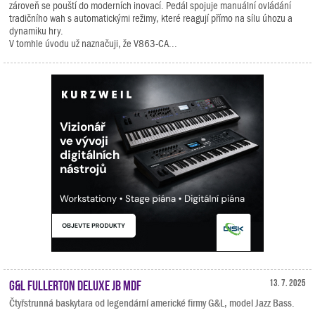
zároveň se pouští do moderních inovací. Pedál spojuje manuální ovládání
tradičního wah s automatickými režimy, které reagují přímo na sílu úhozu a
dynamiku hry.
V tomhle úvodu už naznačuji, že V863-CA...
G&L Fullerton Deluxe JB MDF
13. 7. 2025
Čtyřstrunná baskytara od legendární americké firmy G&L, model Jazz Bass.