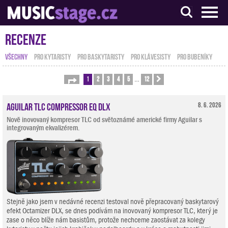
S muzikanty pro muzikanty
Recenze
VŠECHNY
PRO KYTARISTY
PRO BASKYTARISTY
PRO KLÁVESISTY
PRO BUBENÍKY
1
2
3
4
5
12
Stránka
1
z
12
Další
…
Aguilar TLC Compressor EQ DLX
8. 6. 2026
Nově inovovaný kompresor TLC od světoznámé americké firmy Aguilar s
integrovaným ekvalizérem.
Stejně jako jsem v nedávné recenzi testoval nově přepracovaný baskytarový
efekt Octamizer DLX, se dnes podívám na inovovaný kompresor TLC, který je
zase o něco blíže nám basistům, protože nechceme zaostávat za kolegy