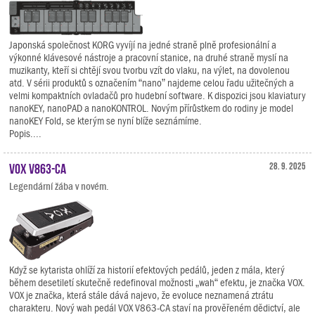
Japonská společnost KORG vyvíjí na jedné straně plně profesionální a
výkonné klávesové nástroje a pracovní stanice, na druhé straně myslí na
muzikanty, kteří si chtějí svou tvorbu vzít do vlaku, na výlet, na dovolenou
atd. V sérii produktů s označením “nano” najdeme celou řadu užitečných a
velmi kompaktních ovladačů pro hudební software. K dispozici jsou klaviatury
nanoKEY, nanoPAD a nanoKONTROL. Novým přírůstkem do rodiny je model
nanoKEY Fold, se kterým se nyní blíže seznámíme.
Popis....
VOX V863-CA
28. 9. 2025
Legendární žába v novém.
Když se kytarista ohlíží za historií efektových pedálů, jeden z mála, který
během desetiletí skutečně redefinoval možnosti „wah“ efektu, je značka VOX.
VOX je značka, která stále dává najevo, že evoluce neznamená ztrátu
charakteru. Nový wah pedál VOX V863-CA staví na prověřeném dědictví, ale