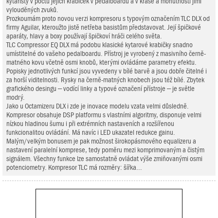
kytaristy v počtu jejich krabiček v pedalboardu a v kráse a mohutnosti jimi
vylouděných zvuků.
Prozkoumám proto novou verzi kompresoru s typovým označením TLC DLX od
firmy Aguilar, kteroužto jistě netřeba basistům představovat. Její špičkové
aparáty, hlavy a boxy používají špičkoví hráči celého světa.
TLC Compressor EQ DLX má podobu klasické kytarové krabičky snadno
umístitelné do vašeho pedalboardu. Přístroj je vyrobený z masivního černě-
matného kovu včetně osmi knobů, kterými ovládáme parametry efektu.
Popisky jednotlivých funkcí jsou vyvedeny v bílé barvě a jsou dobře čitelné i
za horší viditelnosti. Rysky na černě-matných knobech jsou též bílé. Zbytek
grafického desingu – vodící linky a typové označení přístroje – je světle
modrý.
Jako u Octamizeru DLX i zde je inovace modelu vzata velmi důsledně.
Kompresor obsahuje DSP platformu s vlastními algoritmy, disponuje velmi
nízkou hladinou šumu i při extrémních nastaveních a rozšířenou
funkcionalitou ovládání. Má navíc i LED ukazatel redukce gainu.
Malým/velkým bonusem je pak možnost širokopásmového equalizeru a
nastavení paralelní komprese, tedy poměru mezi komprimovaným a čistým
signálem. Všechny funkce lze samostatně ovládat výše zmiňovanými osmi
potenciometry. Kompresor TLC má rozměry: šířka...