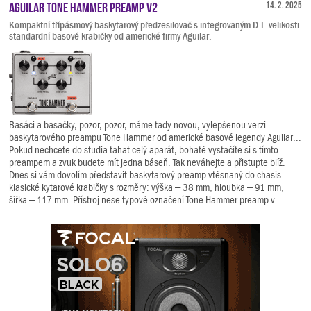
Aguilar Tone Hammer Preamp V2
14. 2. 2025
Kompaktní třípásmový baskytarový předzesilovač s integrovaným D.I. velikosti
standardní basové krabičky od americké firmy Aguilar.
Basáci a basačky, pozor, pozor, máme tady novou, vylepšenou verzi
baskytarového preampu Tone Hammer od americké basové legendy Aguilar...
Pokud nechcete do studia tahat celý aparát, bohatě vystačíte si s tímto
preampem a zvuk budete mít jedna báseň. Tak neváhejte a přistupte blíž.
Dnes si vám dovolím představit baskytarový preamp vtěsnaný do chasis
klasické kytarové krabičky s rozměry: výška – 38 mm, hloubka – 91 mm,
šířka – 117 mm. Přístroj nese typové označení Tone Hammer preamp v....