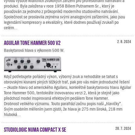
výrobu vysoce kvalitních zvukových zařízení pro profesionální nahrávání a
produkci. Byla založena v roce 1958 Billem Putnamem Sr., který je
považován za jednoho z průkopníků moderního studiového nahrávání.
Společnost se proslavila zejména svými analogovými zařízeními, jako jsou
legendární kompresory a ekvalizéry, které dodnes používají zvukaři po
celém...
Aguilar Tone Hammer 500 V2
2. 8. 2024
Baskytarová hlava s výkonem 500 W.
Když potřebujete pořádný výkon, výborný zvuk a nehodláte se tahat s
obrovskými kisnami plných těžkých traf, pak pro vás mám jednoduché řešení
– zkuste hlavu od amerického Aguilaru, konkrétně baskytarovou hlavu Aguilar
Tone Hammer 500, tentokráte inovovanou verzi 2, která je stejně jako
předchozí model inspirovaná efektovým pedálem Tone Hammer.
Drobnost velikého významu. Touto parafrází začnu popis naší „hlavičky“.
Svým osobním měřením jsem zjistil, že hlava je 275 mm široká, 218 mm
hluboká...
Studiologic Numa Compact X SE
28. 7. 2024