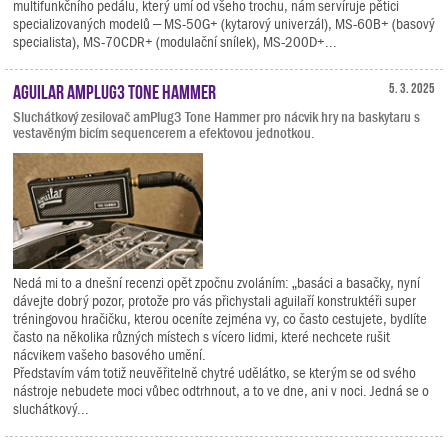
multifunkčního pedálu, který umí od všeho trochu, nám servíruje pětici
specializovaných modelů – MS-50G+ (kytarový univerzál), MS-60B+ (basový
specialista), MS-70CDR+ (modulační snílek), MS-200D+...
Aguilar amPlug3 Tone Hammer
5. 3. 2025
Sluchátkový zesilovač amPlug3 Tone Hammer pro nácvik hry na baskytaru s
vestavěným bicím sequencerem a efektovou jednotkou.
Nedá mi to a dnešní recenzi opět zpočnu zvoláním: „basáci a basačky, nyní
dávejte dobrý pozor, protože pro vás přichystali aguilaří konstruktéři super
tréningovou hračičku, kterou oceníte zejména vy, co často cestujete, bydlíte
často na několika různých místech s vícero lidmi, které nechcete rušit
nácvikem vašeho basového umění.
Představím vám totiž neuvěřitelně chytré udělátko, se kterým se od svého
nástroje nebudete moci vůbec odtrhnout, a to ve dne, ani v noci. Jedná se o
sluchátkový...