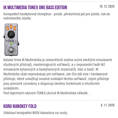
IK Multimedia TONEX ONE Bass Edition
19. 12. 2025
Kompaktní baskytarový stompbox - pedál, předurčený jak pro pódia, tak do
nahrávacího studia.
Italská firma IK Multimédia je celosvětově známa svými skvělými emulacemi
studiových přístrojů, masteringových softwarů, a v neposlední řadě též
emulacemi kytarových a baskytarových zesilovačů, hlav a boxů. IK
Multimédia však neprodukuje jen software, ale čím dál více i hardwarové
přístroje, které umožňují snadné ovládání těchto softwarů. Jejich přístroje
jsou precizně vyvedeny a disponují skvělou funkčností a intuitivním
ovládáním.
Pod tajemným názvem TONEX ukrývá IK Multimédia několik...
KORG nanoKEY Fold
6. 11. 2025
Skládací kompaktní MIDI klaviatura na cesty.