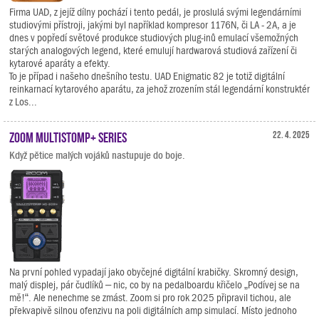
Firma UAD, z jejíž dílny pochází i tento pedál, je proslulá svými legendárními
studiovými přístroji, jakými byl například kompresor 1176N, či LA - 2A, a je
dnes v popředí světové produkce studiových plug-inů emulací všemožných
starých analogových legend, které emulují hardwarová studiová zařízení či
kytarové aparáty a efekty.
To je případ i našeho dnešního testu. UAD Enigmatic 82 je totiž digitální
reinkarnací kytarového aparátu, za jehož zrozením stál legendární konstruktér
z Los...
Zoom MultiStomp+ Series
22. 4. 2025
Když pětice malých vojáků nastupuje do boje.
Na první pohled vypadají jako obyčejné digitální krabičky. Skromný design,
malý displej, pár čudlíků – nic, co by na pedalboardu křičelo „Podívej se na
mě!“. Ale nenechme se zmást. Zoom si pro rok 2025 připravil tichou, ale
překvapivě silnou ofenzivu na poli digitálních amp simulací. Místo jednoho