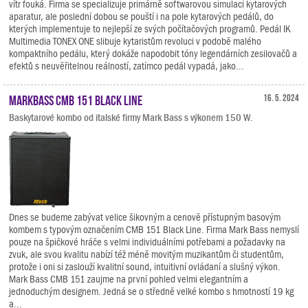
vítr fouká. Firma se specializuje primárně softwarovou simulaci kytarových
aparatur, ale poslední dobou se pouští i na pole kytarových pedálů, do
kterých implementuje to nejlepší ze svých počítačových programů. Pedál IK
Multimedia TONEX ONE slibuje kytaristům revoluci v podobě malého
kompaktního pedálu, který dokáže napodobit tóny legendárních zesilovačů a
efektů s neuvěřitelnou reálností, zatímco pedál vypadá, jako...
Markbass CMB 151 Black Line
16. 5. 2024
Baskytarové kombo od italské firmy Mark Bass s výkonem 150 W.
Dnes se budeme zabývat velice šikovným a cenově přístupným basovým
kombem s typovým označením CMB 151 Black Line. Firma Mark Bass nemyslí
pouze na špičkové hráče s velmi individuálními potřebami a požadavky na
zvuk, ale svou kvalitu nabízí též méně movitým muzikantům či studentům,
protože i oni si zaslouží kvalitní sound, intuitivní ovládaní a slušný výkon.
Mark Bass CMB 151 zaujme na první pohled velmi elegantním a
jednoduchým designem. Jedná se o středně velké kombo s hmotností 19 kg
a...