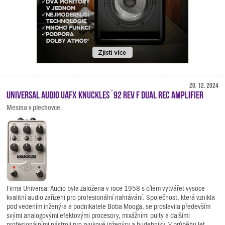
20. 12. 2024
Universal Audio UAFX Knuckles ´92 Rev F Dual Rec Amplifier
Mesina v plechovce.
Firma Universal Audio byla založena v roce 1958 s cílem vytvářet vysoce
kvalitní audio zařízení pro profesionální nahrávání. Společnost, která vznikla
pod vedením inženýra a podnikatele Boba Mooga, se proslavila především
svými analogovými efektovými procesory, mixážními pulty a dalšími
profesionálními nástroji pro zvukové inženýry a hudebníky. V průběhu let