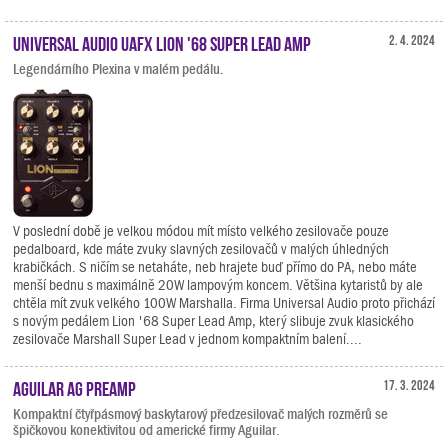
Universal Audio UAFX Lion '68 Super Lead Amp
2. 4. 2024
Legendárního Plexina v malém pedálu.
V poslední době je velkou módou mít místo velkého zesilovače pouze
pedalboard, kde máte zvuky slavných zesilovačů v malých úhledných
krabičkách. S ničím se netaháte, neb hrajete buď přímo do PA, nebo máte
menší bednu s maximálně 20W lampovým koncem. Většina kytaristů by ale
chtěla mít zvuk velkého 100W Marshalla. Firma Universal Audio proto přichází
s novým pedálem Lion '68 Super Lead Amp, který slibuje zvuk klasického
zesilovače Marshall Super Lead v jednom kompaktním balení....
Aguilar AG Preamp
17. 3. 2024
Kompaktní čtyřpásmový baskytarový předzesilovač malých rozměrů se
špičkovou konektivitou od americké firmy Aguilar.