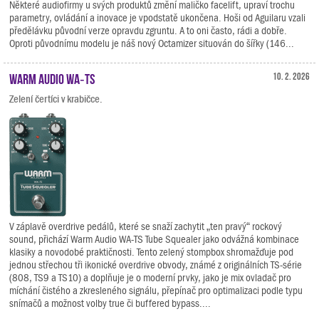
Některé audiofirmy u svých produktů změní maličko facelift, upraví trochu
parametry, ovládání a inovace je vpodstatě ukončena. Hoši od Aguilaru vzali
předělávku původní verze opravdu zgruntu. A to oni často, rádi a dobře.
Oproti původnímu modelu je náš nový Octamizer situován do šířky (146...
Warm Audio WA‑TS
10. 2. 2026
Zelení čertíci v krabičce.
V záplavě overdrive pedálů, které se snaží zachytit „ten pravý“ rockový
sound, přichází Warm Audio WA-TS Tube Squealer jako odvážná kombinace
klasiky a novodobé praktičnosti. Tento zelený stompbox shromažďuje pod
jednou střechou tři ikonické overdrive obvody, známé z originálních TS-série
(808, TS9 a TS10) a doplňuje je o moderní prvky, jako je mix ovladač pro
míchání čistého a zkresleného signálu, přepínač pro optimalizaci podle typu
snímačů a možnost volby true či buffered bypass....