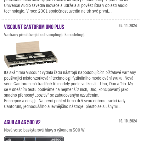
Universal Audio zavedla inovace a udržela si pověst lídra v oblasti audio
technologie. V roce 2001 společnost uvedla na trh své první...
Viscount Cantorum Uno Plus
25. 11. 2024
Varhany přecházející od samplingu k modelingu.
Italská firma Viscount vydala řadu nástrojů napodobujících píšťalové varhany
používající místo vzorkování technologii fyzikálního modelování zvuku. Nová
série Cantorum má tradičně tři modely podle velikosti – Uno, Duo a Trio. My
se v dnešním testu podíváme na nejmenší z nich, Uno, koncipovaný jako
snadno přenosný „pozitiv“ se zabudovaným ozvučením.
Koncepce a design. Na první pohled firma drží svou dobrou tradici řady
Cantorum, jednoduššího a levnějšího nástroje, přesto se slušnými...
Aguilar AG 500 V2
16. 10. 2024
Nová verze baskytarová hlavy s výkonem 500 W.