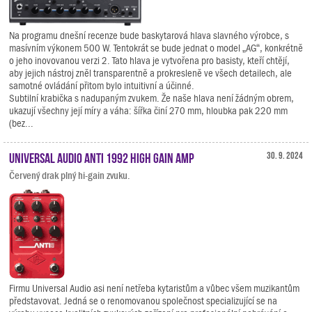
Na programu dnešní recenze bude baskytarová hlava slavného výrobce, s
masívním výkonem 500 W. Tentokrát se bude jednat o model „AG“, konkrétně
o jeho inovovanou verzi 2. Tato hlava je vytvořena pro basisty, kteří chtějí,
aby jejich nástroj zněl transparentně a prokresleně ve všech detailech, ale
samotné ovládání přitom bylo intuitivní a účinné.
Subtilní krabička s nadupaným zvukem. Že naše hlava není žádným obrem,
ukazují všechny její míry a váha: šířka činí 270 mm, hloubka pak 220 mm
(bez...
Universal Audio ANTI 1992 High Gain Amp
30. 9. 2024
Červený drak plný hi-gain zvuku.
Firmu Universal Audio asi není netřeba kytaristům a vůbec všem muzikantům
představovat. Jedná se o renomovanou společnost specializující se na