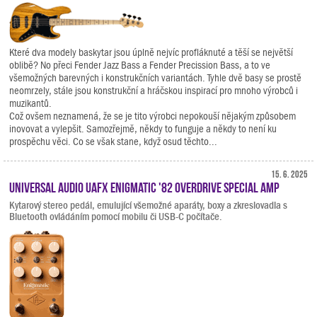
Které dva modely baskytar jsou úplně nejvíc profláknuté a těší se největší
oblibě? No přeci Fender Jazz Bass a Fender Precission Bass, a to ve
všemožných barevných i konstrukčních variantách. Tyhle dvě basy se prostě
neomrzely, stále jsou konstrukční a hráčskou inspirací pro mnoho výrobců i
muzikantů.
Což ovšem neznamená, že se je tito výrobci nepokouší nějakým způsobem
inovovat a vylepšit. Samozřejmě, někdy to funguje a někdy to není ku
prospěchu věci. Co se však stane, když osud těchto...
15. 6. 2025
Universal Audio UAFX Enigmatic '82 Overdrive Special Amp
Kytarový stereo pedál, emulující všemožné aparáty, boxy a zkreslovadla s
Bluetooth ovládáním pomocí mobilu či USB-C počítače.