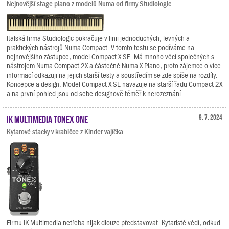
Nejnovější stage piano z modelů Numa od firmy Studiologic.
Italská firma Studiologic pokračuje v linii jednoduchých, levných a
praktických nástrojů Numa Compact. V tomto testu se podíváme na
nejnovějšího zástupce, model Compact X SE. Má mnoho věcí společných s
nástrojem Numa Compact 2X a částečně Numa X Piano, proto zájemce o více
informací odkazuji na jejich starší testy a soustředím se zde spíše na rozdíly.
Koncepce a design. Model Compact X SE navazuje na starší řadu Compact 2X
a na první pohled jsou od sebe designově téměř k nerozeznání....
IK Multimedia TONEX ONE
9. 7. 2024
Kytarové stacky v krabičce z Kinder vajíčka.
Firmu IK Multimedia netřeba nijak dlouze představovat. Kytaristé vědí, odkud