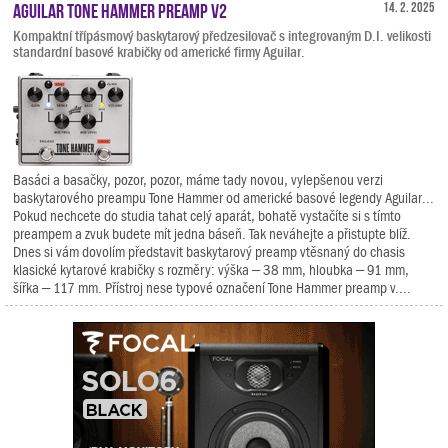
Aguilar Tone Hammer Preamp V2
14. 2. 2025
Kompaktní třípásmový baskytarový předzesilovač s integrovaným D.I. velikosti
standardní basové krabičky od americké firmy Aguilar.
Basáci a basačky, pozor, pozor, máme tady novou, vylepšenou verzi
baskytarového preampu Tone Hammer od americké basové legendy Aguilar...
Pokud nechcete do studia tahat celý aparát, bohatě vystačíte si s tímto
preampem a zvuk budete mít jedna báseň. Tak neváhejte a přistupte blíž.
Dnes si vám dovolím představit baskytarový preamp vtěsnaný do chasis
klasické kytarové krabičky s rozměry: výška – 38 mm, hloubka – 91 mm,
šířka – 117 mm. Přístroj nese typové označení Tone Hammer preamp v....