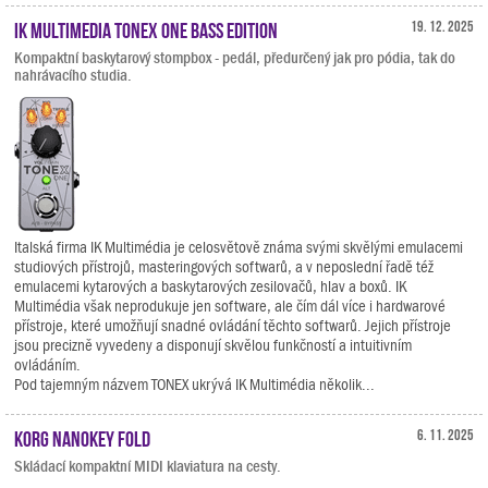
IK Multimedia TONEX ONE Bass Edition
19. 12. 2025
Kompaktní baskytarový stompbox - pedál, předurčený jak pro pódia, tak do
nahrávacího studia.
Italská firma IK Multimédia je celosvětově známa svými skvělými emulacemi
studiových přístrojů, masteringových softwarů, a v neposlední řadě též
emulacemi kytarových a baskytarových zesilovačů, hlav a boxů. IK
Multimédia však neprodukuje jen software, ale čím dál více i hardwarové
přístroje, které umožňují snadné ovládání těchto softwarů. Jejich přístroje
jsou precizně vyvedeny a disponují skvělou funkčností a intuitivním
ovládáním.
Pod tajemným názvem TONEX ukrývá IK Multimédia několik...
KORG nanoKEY Fold
6. 11. 2025
Skládací kompaktní MIDI klaviatura na cesty.