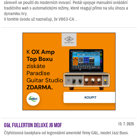
zároveň se pouští do moderních inovací. Pedál spojuje manuální ovládání
tradičního wah s automatickými režimy, které reagují přímo na sílu úhozu a
dynamiku hry.
V tomhle úvodu už naznačuji, že V863-CA...
G&L Fullerton Deluxe JB MDF
13. 7. 2025
Čtyřstrunná baskytara od legendární americké firmy G&L, model Jazz Bass.