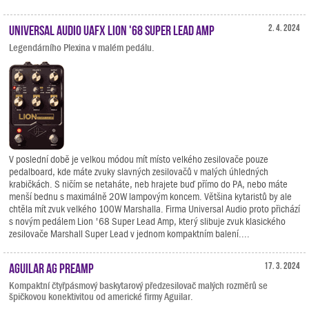
Universal Audio UAFX Lion '68 Super Lead Amp
2. 4. 2024
Legendárního Plexina v malém pedálu.
V poslední době je velkou módou mít místo velkého zesilovače pouze
pedalboard, kde máte zvuky slavných zesilovačů v malých úhledných
krabičkách. S ničím se netaháte, neb hrajete buď přímo do PA, nebo máte
menší bednu s maximálně 20W lampovým koncem. Většina kytaristů by ale
chtěla mít zvuk velkého 100W Marshalla. Firma Universal Audio proto přichází
s novým pedálem Lion '68 Super Lead Amp, který slibuje zvuk klasického
zesilovače Marshall Super Lead v jednom kompaktním balení....
Aguilar AG Preamp
17. 3. 2024
Kompaktní čtyřpásmový baskytarový předzesilovač malých rozměrů se
špičkovou konektivitou od americké firmy Aguilar.