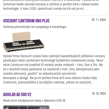
Universal Audio zavedla inovace a udržela si pověst lídra v oblasti audio
technologie. V roce 2001 společnost uvedla na trh své první...
Viscount Cantorum Uno Plus
25. 11. 2024
Varhany přecházející od samplingu k modelingu.
Italská firma Viscount vydala řadu nástrojů napodobujících píšťalové varhany
používající místo vzorkování technologii fyzikálního modelování zvuku. Nová
série Cantorum má tradičně tři modely podle velikosti – Uno, Duo a Trio. My
se v dnešním testu podíváme na nejmenší z nich, Uno, koncipovaný jako
snadno přenosný „pozitiv“ se zabudovaným ozvučením.
Koncepce a design. Na první pohled firma drží svou dobrou tradici řady
Cantorum, jednoduššího a levnějšího nástroje, přesto se slušnými...
Aguilar AG 500 V2
16. 10. 2024
Nová verze baskytarová hlavy s výkonem 500 W.