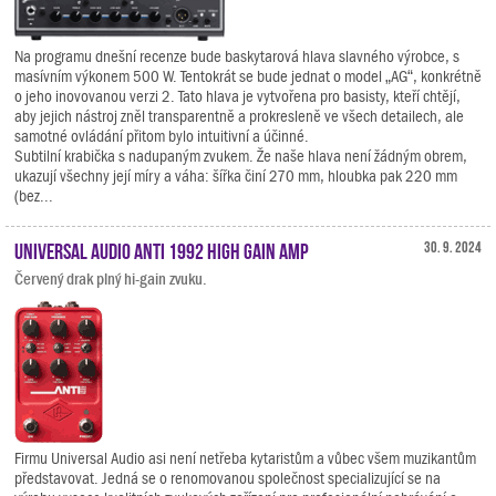
Na programu dnešní recenze bude baskytarová hlava slavného výrobce, s
masívním výkonem 500 W. Tentokrát se bude jednat o model „AG“, konkrétně
o jeho inovovanou verzi 2. Tato hlava je vytvořena pro basisty, kteří chtějí,
aby jejich nástroj zněl transparentně a prokresleně ve všech detailech, ale
samotné ovládání přitom bylo intuitivní a účinné.
Subtilní krabička s nadupaným zvukem. Že naše hlava není žádným obrem,
ukazují všechny její míry a váha: šířka činí 270 mm, hloubka pak 220 mm
(bez...
Universal Audio ANTI 1992 High Gain Amp
30. 9. 2024
Červený drak plný hi-gain zvuku.
Firmu Universal Audio asi není netřeba kytaristům a vůbec všem muzikantům
představovat. Jedná se o renomovanou společnost specializující se na