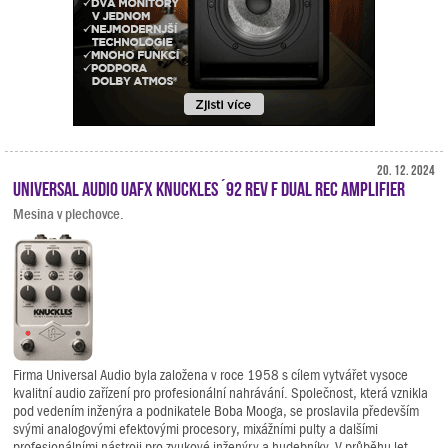
20. 12. 2024
Universal Audio UAFX Knuckles ´92 Rev F Dual Rec Amplifier
Mesina v plechovce.
Firma Universal Audio byla založena v roce 1958 s cílem vytvářet vysoce
kvalitní audio zařízení pro profesionální nahrávání. Společnost, která vznikla
pod vedením inženýra a podnikatele Boba Mooga, se proslavila především
svými analogovými efektovými procesory, mixážními pulty a dalšími
profesionálními nástroji pro zvukové inženýry a hudebníky. V průběhu let