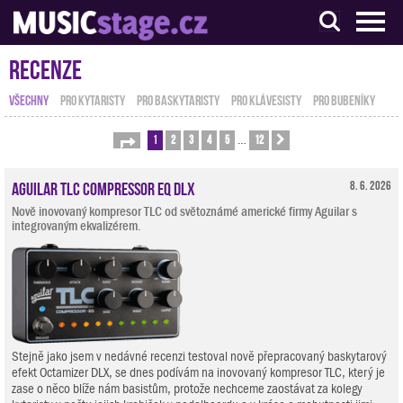
S muzikanty pro muzikanty
Recenze
VŠECHNY
PRO KYTARISTY
PRO BASKYTARISTY
PRO KLÁVESISTY
PRO BUBENÍKY
1
2
3
4
5
12
Stránka
1
z
12
Další
…
Aguilar TLC Compressor EQ DLX
8. 6. 2026
Nově inovovaný kompresor TLC od světoznámé americké firmy Aguilar s
integrovaným ekvalizérem.
Stejně jako jsem v nedávné recenzi testoval nově přepracovaný baskytarový
efekt Octamizer DLX, se dnes podívám na inovovaný kompresor TLC, který je
zase o něco blíže nám basistům, protože nechceme zaostávat za kolegy