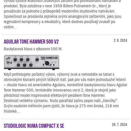
výrobu vysoce kvalitních zvukových zařízení pro profesionální nahrávání a
produkci. Byla založena v roce 1958 Billem Putnamem Sr., který je
považován za jednoho z průkopníků moderního studiového nahrávání.
Společnost se proslavila zejména svými analogovými zařízeními, jako jsou
legendární kompresory a ekvalizéry, které dodnes používají zvukaři po
celém...
Aguilar Tone Hammer 500 V2
2. 8. 2024
Baskytarová hlava s výkonem 500 W.
Když potřebujete pořádný výkon, výborný zvuk a nehodláte se tahat s
obrovskými kisnami plných těžkých traf, pak pro vás mám jednoduché řešení
– zkuste hlavu od amerického Aguilaru, konkrétně baskytarovou hlavu Aguilar
Tone Hammer 500, tentokráte inovovanou verzi 2, která je stejně jako
předchozí model inspirovaná efektovým pedálem Tone Hammer.
Drobnost velikého významu. Touto parafrází začnu popis naší „hlavičky“.
Svým osobním měřením jsem zjistil, že hlava je 275 mm široká, 218 mm
hluboká...
Studiologic Numa Compact X SE
28. 7. 2024