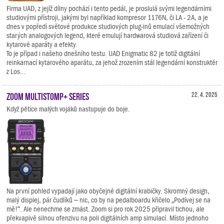
Firma UAD, z jejíž dílny pochází i tento pedál, je proslulá svými legendárními
studiovými přístroji, jakými byl například kompresor 1176N, či LA - 2A, a je
dnes v popředí světové produkce studiových plug-inů emulací všemožných
starých analogových legend, které emulují hardwarová studiová zařízení či
kytarové aparáty a efekty.
To je případ i našeho dnešního testu. UAD Enigmatic 82 je totiž digitální
reinkarnací kytarového aparátu, za jehož zrozením stál legendární konstruktér
z Los...
Zoom MultiStomp+ Series
22. 4. 2025
Když pětice malých vojáků nastupuje do boje.
Na první pohled vypadají jako obyčejné digitální krabičky. Skromný design,
malý displej, pár čudlíků – nic, co by na pedalboardu křičelo „Podívej se na
mě!“. Ale nenechme se zmást. Zoom si pro rok 2025 připravil tichou, ale
překvapivě silnou ofenzivu na poli digitálních amp simulací. Místo jednoho