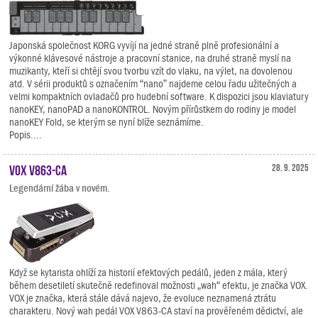
Japonská společnost KORG vyvíjí na jedné straně plně profesionální a
výkonné klávesové nástroje a pracovní stanice, na druhé straně myslí na
muzikanty, kteří si chtějí svou tvorbu vzít do vlaku, na výlet, na dovolenou
atd. V sérii produktů s označením “nano” najdeme celou řadu užitečných a
velmi kompaktních ovladačů pro hudební software. K dispozici jsou klaviatury
nanoKEY, nanoPAD a nanoKONTROL. Novým přírůstkem do rodiny je model
nanoKEY Fold, se kterým se nyní blíže seznámíme.
Popis....
VOX V863-CA
28. 9. 2025
Legendární žába v novém.
Když se kytarista ohlíží za historií efektových pedálů, jeden z mála, který
během desetiletí skutečně redefinoval možnosti „wah“ efektu, je značka VOX.
VOX je značka, která stále dává najevo, že evoluce neznamená ztrátu
charakteru. Nový wah pedál VOX V863-CA staví na prověřeném dědictví, ale