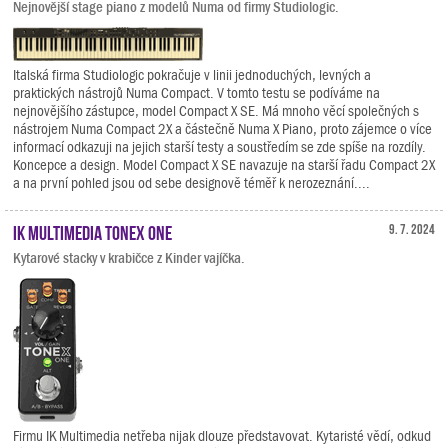
Nejnovější stage piano z modelů Numa od firmy Studiologic.
Italská firma Studiologic pokračuje v linii jednoduchých, levných a
praktických nástrojů Numa Compact. V tomto testu se podíváme na
nejnovějšího zástupce, model Compact X SE. Má mnoho věcí společných s
nástrojem Numa Compact 2X a částečně Numa X Piano, proto zájemce o více
informací odkazuji na jejich starší testy a soustředím se zde spíše na rozdíly.
Koncepce a design. Model Compact X SE navazuje na starší řadu Compact 2X
a na první pohled jsou od sebe designově téměř k nerozeznání....
IK Multimedia TONEX ONE
9. 7. 2024
Kytarové stacky v krabičce z Kinder vajíčka.
Firmu IK Multimedia netřeba nijak dlouze představovat. Kytaristé vědí, odkud