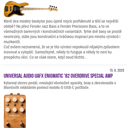
Které dva modely baskytar jsou úplně nejvíc profláknuté a těší se největší
oblibě? No přeci Fender Jazz Bass a Fender Precission Bass, a to ve
všemožných barevných i konstrukčních variantách. Tyhle dvě basy se prostě
neomrzely, stále jsou konstrukční a hráčskou inspirací pro mnoho výrobců i
muzikantů.
Což ovšem neznamená, že se je tito výrobci nepokouší nějakým způsobem
inovovat a vylepšit. Samozřejmě, někdy to funguje a někdy to není ku
prospěchu věci. Co se však stane, když osud těchto...
15. 6. 2025
Universal Audio UAFX Enigmatic '82 Overdrive Special Amp
Kytarový stereo pedál, emulující všemožné aparáty, boxy a zkreslovadla s
Bluetooth ovládáním pomocí mobilu či USB-C počítače.