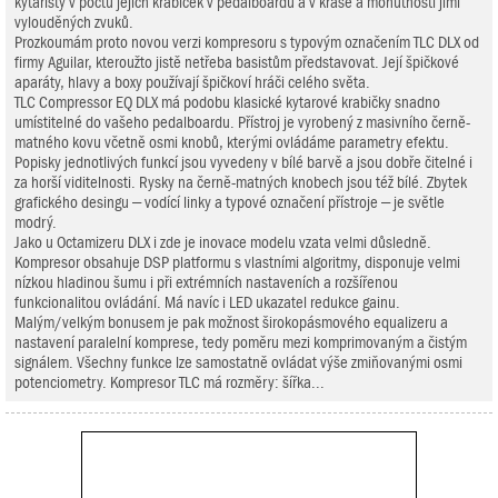
kytaristy v počtu jejich krabiček v pedalboardu a v kráse a mohutnosti jimi
vylouděných zvuků.
Prozkoumám proto novou verzi kompresoru s typovým označením TLC DLX od
firmy Aguilar, kteroužto jistě netřeba basistům představovat. Její špičkové
aparáty, hlavy a boxy používají špičkoví hráči celého světa.
TLC Compressor EQ DLX má podobu klasické kytarové krabičky snadno
umístitelné do vašeho pedalboardu. Přístroj je vyrobený z masivního černě-
matného kovu včetně osmi knobů, kterými ovládáme parametry efektu.
Popisky jednotlivých funkcí jsou vyvedeny v bílé barvě a jsou dobře čitelné i
za horší viditelnosti. Rysky na černě-matných knobech jsou též bílé. Zbytek
grafického desingu – vodící linky a typové označení přístroje – je světle
modrý.
Jako u Octamizeru DLX i zde je inovace modelu vzata velmi důsledně.
Kompresor obsahuje DSP platformu s vlastními algoritmy, disponuje velmi
nízkou hladinou šumu i při extrémních nastaveních a rozšířenou
funkcionalitou ovládání. Má navíc i LED ukazatel redukce gainu.
Malým/velkým bonusem je pak možnost širokopásmového equalizeru a
nastavení paralelní komprese, tedy poměru mezi komprimovaným a čistým
signálem. Všechny funkce lze samostatně ovládat výše zmiňovanými osmi
potenciometry. Kompresor TLC má rozměry: šířka...