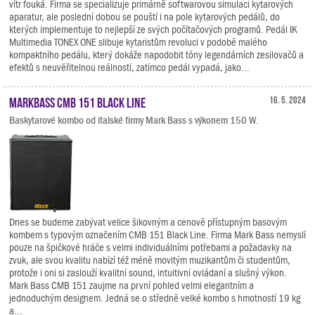
vítr fouká. Firma se specializuje primárně softwarovou simulaci kytarových
aparatur, ale poslední dobou se pouští i na pole kytarových pedálů, do
kterých implementuje to nejlepší ze svých počítačových programů. Pedál IK
Multimedia TONEX ONE slibuje kytaristům revoluci v podobě malého
kompaktního pedálu, který dokáže napodobit tóny legendárních zesilovačů a
efektů s neuvěřitelnou reálností, zatímco pedál vypadá, jako...
Markbass CMB 151 Black Line
16. 5. 2024
Baskytarové kombo od italské firmy Mark Bass s výkonem 150 W.
Dnes se budeme zabývat velice šikovným a cenově přístupným basovým
kombem s typovým označením CMB 151 Black Line. Firma Mark Bass nemyslí
pouze na špičkové hráče s velmi individuálními potřebami a požadavky na
zvuk, ale svou kvalitu nabízí též méně movitým muzikantům či studentům,
protože i oni si zaslouží kvalitní sound, intuitivní ovládaní a slušný výkon.
Mark Bass CMB 151 zaujme na první pohled velmi elegantním a
jednoduchým designem. Jedná se o středně velké kombo s hmotností 19 kg
a...