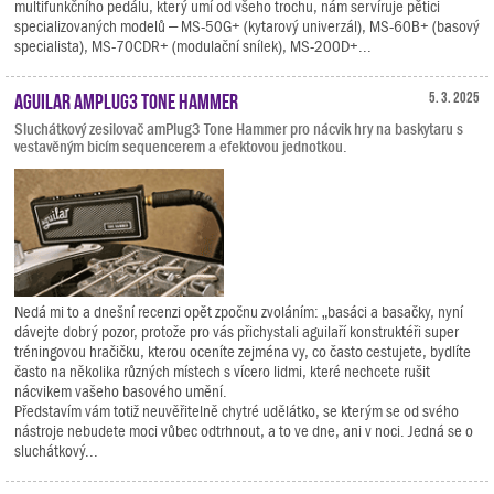
multifunkčního pedálu, který umí od všeho trochu, nám servíruje pětici
specializovaných modelů – MS-50G+ (kytarový univerzál), MS-60B+ (basový
specialista), MS-70CDR+ (modulační snílek), MS-200D+...
Aguilar amPlug3 Tone Hammer
5. 3. 2025
Sluchátkový zesilovač amPlug3 Tone Hammer pro nácvik hry na baskytaru s
vestavěným bicím sequencerem a efektovou jednotkou.
Nedá mi to a dnešní recenzi opět zpočnu zvoláním: „basáci a basačky, nyní
dávejte dobrý pozor, protože pro vás přichystali aguilaří konstruktéři super
tréningovou hračičku, kterou oceníte zejména vy, co často cestujete, bydlíte
často na několika různých místech s vícero lidmi, které nechcete rušit
nácvikem vašeho basového umění.
Představím vám totiž neuvěřitelně chytré udělátko, se kterým se od svého
nástroje nebudete moci vůbec odtrhnout, a to ve dne, ani v noci. Jedná se o
sluchátkový...