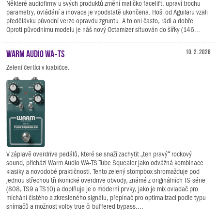
Některé audiofirmy u svých produktů změní maličko facelift, upraví trochu
parametry, ovládání a inovace je vpodstatě ukončena. Hoši od Aguilaru vzali
předělávku původní verze opravdu zgruntu. A to oni často, rádi a dobře.
Oproti původnímu modelu je náš nový Octamizer situován do šířky (146...
Warm Audio WA‑TS
10. 2. 2026
Zelení čertíci v krabičce.
V záplavě overdrive pedálů, které se snaží zachytit „ten pravý“ rockový
sound, přichází Warm Audio WA-TS Tube Squealer jako odvážná kombinace
klasiky a novodobé praktičnosti. Tento zelený stompbox shromažďuje pod
jednou střechou tři ikonické overdrive obvody, známé z originálních TS-série
(808, TS9 a TS10) a doplňuje je o moderní prvky, jako je mix ovladač pro
míchání čistého a zkresleného signálu, přepínač pro optimalizaci podle typu
snímačů a možnost volby true či buffered bypass....