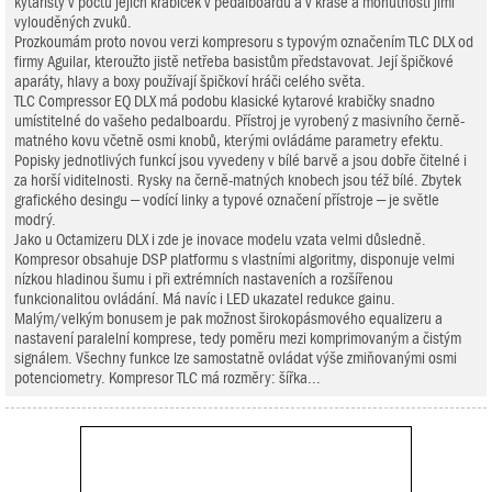
kytaristy v počtu jejich krabiček v pedalboardu a v kráse a mohutnosti jimi
vylouděných zvuků.
Prozkoumám proto novou verzi kompresoru s typovým označením TLC DLX od
firmy Aguilar, kteroužto jistě netřeba basistům představovat. Její špičkové
aparáty, hlavy a boxy používají špičkoví hráči celého světa.
TLC Compressor EQ DLX má podobu klasické kytarové krabičky snadno
umístitelné do vašeho pedalboardu. Přístroj je vyrobený z masivního černě-
matného kovu včetně osmi knobů, kterými ovládáme parametry efektu.
Popisky jednotlivých funkcí jsou vyvedeny v bílé barvě a jsou dobře čitelné i
za horší viditelnosti. Rysky na černě-matných knobech jsou též bílé. Zbytek
grafického desingu – vodící linky a typové označení přístroje – je světle
modrý.
Jako u Octamizeru DLX i zde je inovace modelu vzata velmi důsledně.
Kompresor obsahuje DSP platformu s vlastními algoritmy, disponuje velmi
nízkou hladinou šumu i při extrémních nastaveních a rozšířenou
funkcionalitou ovládání. Má navíc i LED ukazatel redukce gainu.
Malým/velkým bonusem je pak možnost širokopásmového equalizeru a
nastavení paralelní komprese, tedy poměru mezi komprimovaným a čistým
signálem. Všechny funkce lze samostatně ovládat výše zmiňovanými osmi
potenciometry. Kompresor TLC má rozměry: šířka...