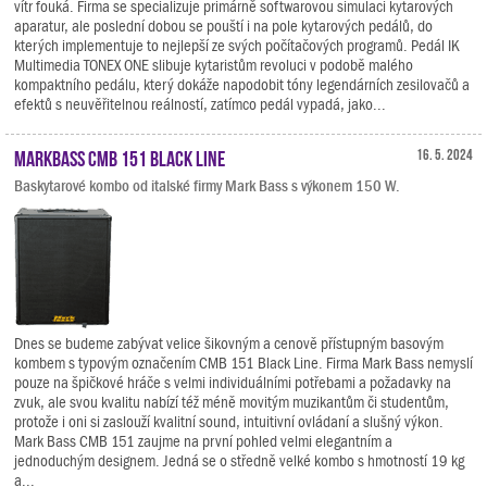
vítr fouká. Firma se specializuje primárně softwarovou simulaci kytarových
aparatur, ale poslední dobou se pouští i na pole kytarových pedálů, do
kterých implementuje to nejlepší ze svých počítačových programů. Pedál IK
Multimedia TONEX ONE slibuje kytaristům revoluci v podobě malého
kompaktního pedálu, který dokáže napodobit tóny legendárních zesilovačů a
efektů s neuvěřitelnou reálností, zatímco pedál vypadá, jako...
Markbass CMB 151 Black Line
16. 5. 2024
Baskytarové kombo od italské firmy Mark Bass s výkonem 150 W.
Dnes se budeme zabývat velice šikovným a cenově přístupným basovým
kombem s typovým označením CMB 151 Black Line. Firma Mark Bass nemyslí
pouze na špičkové hráče s velmi individuálními potřebami a požadavky na
zvuk, ale svou kvalitu nabízí též méně movitým muzikantům či studentům,
protože i oni si zaslouží kvalitní sound, intuitivní ovládaní a slušný výkon.
Mark Bass CMB 151 zaujme na první pohled velmi elegantním a
jednoduchým designem. Jedná se o středně velké kombo s hmotností 19 kg
a...