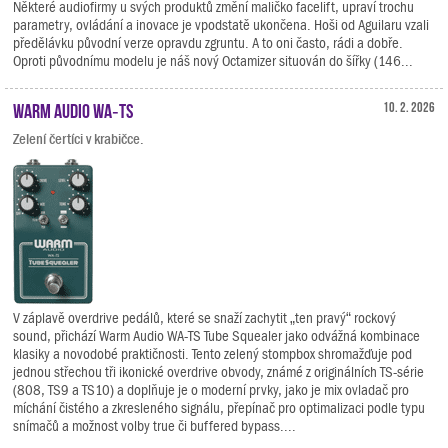
Některé audiofirmy u svých produktů změní maličko facelift, upraví trochu
parametry, ovládání a inovace je vpodstatě ukončena. Hoši od Aguilaru vzali
předělávku původní verze opravdu zgruntu. A to oni často, rádi a dobře.
Oproti původnímu modelu je náš nový Octamizer situován do šířky (146...
Warm Audio WA‑TS
10. 2. 2026
Zelení čertíci v krabičce.
V záplavě overdrive pedálů, které se snaží zachytit „ten pravý“ rockový
sound, přichází Warm Audio WA-TS Tube Squealer jako odvážná kombinace
klasiky a novodobé praktičnosti. Tento zelený stompbox shromažďuje pod
jednou střechou tři ikonické overdrive obvody, známé z originálních TS-série
(808, TS9 a TS10) a doplňuje je o moderní prvky, jako je mix ovladač pro
míchání čistého a zkresleného signálu, přepínač pro optimalizaci podle typu
snímačů a možnost volby true či buffered bypass....