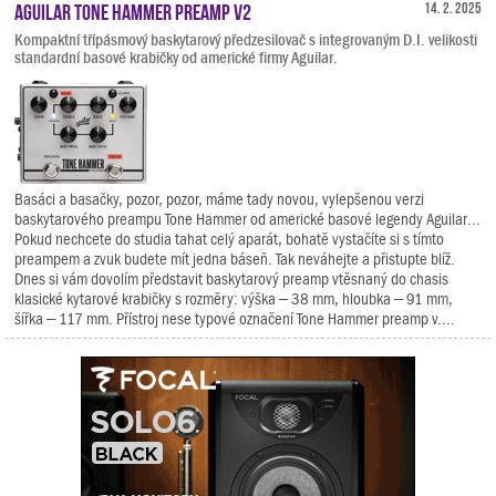
Aguilar Tone Hammer Preamp V2
14. 2. 2025
Kompaktní třípásmový baskytarový předzesilovač s integrovaným D.I. velikosti
standardní basové krabičky od americké firmy Aguilar.
Basáci a basačky, pozor, pozor, máme tady novou, vylepšenou verzi
baskytarového preampu Tone Hammer od americké basové legendy Aguilar...
Pokud nechcete do studia tahat celý aparát, bohatě vystačíte si s tímto
preampem a zvuk budete mít jedna báseň. Tak neváhejte a přistupte blíž.
Dnes si vám dovolím představit baskytarový preamp vtěsnaný do chasis
klasické kytarové krabičky s rozměry: výška – 38 mm, hloubka – 91 mm,
šířka – 117 mm. Přístroj nese typové označení Tone Hammer preamp v....