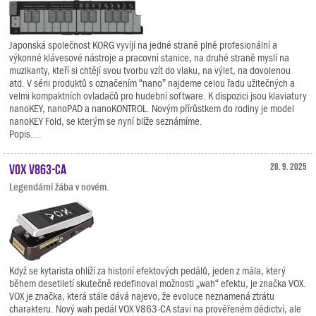
Japonská společnost KORG vyvíjí na jedné straně plně profesionální a
výkonné klávesové nástroje a pracovní stanice, na druhé straně myslí na
muzikanty, kteří si chtějí svou tvorbu vzít do vlaku, na výlet, na dovolenou
atd. V sérii produktů s označením “nano” najdeme celou řadu užitečných a
velmi kompaktních ovladačů pro hudební software. K dispozici jsou klaviatury
nanoKEY, nanoPAD a nanoKONTROL. Novým přírůstkem do rodiny je model
nanoKEY Fold, se kterým se nyní blíže seznámíme.
Popis....
VOX V863-CA
28. 9. 2025
Legendární žába v novém.
Když se kytarista ohlíží za historií efektových pedálů, jeden z mála, který
během desetiletí skutečně redefinoval možnosti „wah“ efektu, je značka VOX.
VOX je značka, která stále dává najevo, že evoluce neznamená ztrátu
charakteru. Nový wah pedál VOX V863-CA staví na prověřeném dědictví, ale