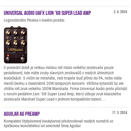
Universal Audio UAFX Lion '68 Super Lead Amp
2. 4. 2024
Legendárního Plexina v malém pedálu.
V poslední době je velkou módou mít místo velkého zesilovače pouze
pedalboard, kde máte zvuky slavných zesilovačů v malých úhledných
krabičkách. S ničím se netaháte, neb hrajete buď přímo do PA, nebo máte
menší bednu s maximálně 20W lampovým koncem. Většina kytaristů by ale
chtěla mít zvuk velkého 100W Marshalla. Firma Universal Audio proto přichází
s novým pedálem Lion '68 Super Lead Amp, který slibuje zvuk klasického
zesilovače Marshall Super Lead v jednom kompaktním balení....
Aguilar AG Preamp
17. 3. 2024
Kompaktní čtyřpásmový baskytarový předzesilovač malých rozměrů se
špičkovou konektivitou od americké firmy Aguilar.