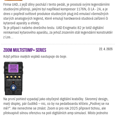
Firma UAD, z jejíž dílny pochází i tento pedál, je proslulá svými legendárními
studiovými přístroji, jakými byl například kompresor 1176N, či LA - 2A, a je
dnes v popředí světové produkce studiových plug-inů emulací všemožných
starých analogových legend, které emulují hardwarová studiová zařízení či
kytarové aparáty a efekty.
To je případ i našeho dnešního testu. UAD Enigmatic 82 je totiž digitální
reinkarnací kytarového aparátu, za jehož zrozením stál legendární konstruktér
z Los...
Zoom MultiStomp+ Series
22. 4. 2025
Když pětice malých vojáků nastupuje do boje.
Na první pohled vypadají jako obyčejné digitální krabičky. Skromný design,
malý displej, pár čudlíků – nic, co by na pedalboardu křičelo „Podívej se na
mě!“. Ale nenechme se zmást. Zoom si pro rok 2025 připravil tichou, ale
překvapivě silnou ofenzivu na poli digitálních amp simulací. Místo jednoho