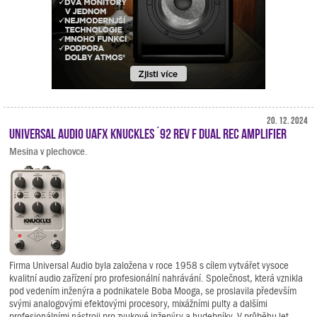
20. 12. 2024
Universal Audio UAFX Knuckles ´92 Rev F Dual Rec Amplifier
Mesina v plechovce.
Firma Universal Audio byla založena v roce 1958 s cílem vytvářet vysoce
kvalitní audio zařízení pro profesionální nahrávání. Společnost, která vznikla
pod vedením inženýra a podnikatele Boba Mooga, se proslavila především
svými analogovými efektovými procesory, mixážními pulty a dalšími
profesionálními nástroji pro zvukové inženýry a hudebníky. V průběhu let