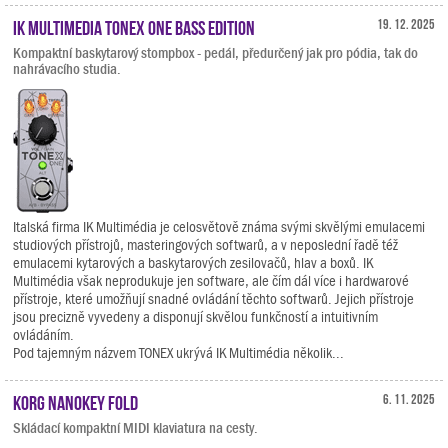
IK Multimedia TONEX ONE Bass Edition
19. 12. 2025
Kompaktní baskytarový stompbox - pedál, předurčený jak pro pódia, tak do
nahrávacího studia.
Italská firma IK Multimédia je celosvětově známa svými skvělými emulacemi
studiových přístrojů, masteringových softwarů, a v neposlední řadě též
emulacemi kytarových a baskytarových zesilovačů, hlav a boxů. IK
Multimédia však neprodukuje jen software, ale čím dál více i hardwarové
přístroje, které umožňují snadné ovládání těchto softwarů. Jejich přístroje
jsou precizně vyvedeny a disponují skvělou funkčností a intuitivním
ovládáním.
Pod tajemným názvem TONEX ukrývá IK Multimédia několik...
KORG nanoKEY Fold
6. 11. 2025
Skládací kompaktní MIDI klaviatura na cesty.