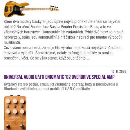
Které dva modely baskytar jsou úplně nejvíc profláknuté a těší se největší
oblibě? No přeci Fender Jazz Bass a Fender Precission Bass, a to ve
všemožných barevných i konstrukčních variantách. Tyhle dvě basy se prostě
neomrzely, stále jsou konstrukční a hráčskou inspirací pro mnoho výrobců i
muzikantů.
Což ovšem neznamená, že se je tito výrobci nepokouší nějakým způsobem
inovovat a vylepšit. Samozřejmě, někdy to funguje a někdy to není ku
prospěchu věci. Co se však stane, když osud těchto...
15. 6. 2025
Universal Audio UAFX Enigmatic '82 Overdrive Special Amp
Kytarový stereo pedál, emulující všemožné aparáty, boxy a zkreslovadla s
Bluetooth ovládáním pomocí mobilu či USB-C počítače.