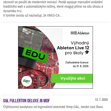
zároveň se pouští do moderních inovací. Pedál spojuje manuální ovládání
tradičního wah s automatickými režimy, které reagují přímo na sílu úhozu a
dynamiku hry.
V tomhle úvodu už naznačuji, že V863-CA...
G&L Fullerton Deluxe JB MDF
13. 7. 2025
Čtyřstrunná baskytara od legendární americké firmy G&L, model Jazz Bass.