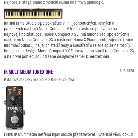
Nejnovější stage piano z modelů Numa od firmy Studiologic.
Italská firma Studiologic pokračuje v linii jednoduchých, levných a
praktických nástrojů Numa Compact. V tomto testu se podíváme na
nejnovějšího zástupce, model Compact X SE. Má mnoho věcí společných s
nástrojem Numa Compact 2X a částečně Numa X Piano, proto zájemce o více
informací odkazuji na jejich starší testy a soustředím se zde spíše na rozdíly.
Koncepce a design. Model Compact X SE navazuje na starší řadu Compact 2X
a na první pohled jsou od sebe designově téměř k nerozeznání....
IK Multimedia TONEX ONE
9. 7. 2024
Kytarové stacky v krabičce z Kinder vajíčka.
Firmu IK Multimedia netřeba nijak dlouze představovat. Kytaristé vědí, odkud