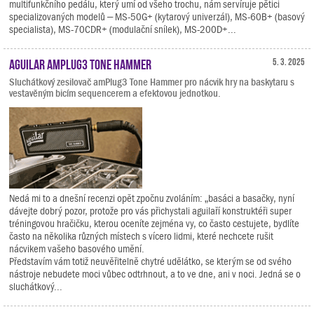
multifunkčního pedálu, který umí od všeho trochu, nám servíruje pětici
specializovaných modelů – MS-50G+ (kytarový univerzál), MS-60B+ (basový
specialista), MS-70CDR+ (modulační snílek), MS-200D+...
Aguilar amPlug3 Tone Hammer
5. 3. 2025
Sluchátkový zesilovač amPlug3 Tone Hammer pro nácvik hry na baskytaru s
vestavěným bicím sequencerem a efektovou jednotkou.
Nedá mi to a dnešní recenzi opět zpočnu zvoláním: „basáci a basačky, nyní
dávejte dobrý pozor, protože pro vás přichystali aguilaří konstruktéři super
tréningovou hračičku, kterou oceníte zejména vy, co často cestujete, bydlíte
často na několika různých místech s vícero lidmi, které nechcete rušit
nácvikem vašeho basového umění.
Představím vám totiž neuvěřitelně chytré udělátko, se kterým se od svého
nástroje nebudete moci vůbec odtrhnout, a to ve dne, ani v noci. Jedná se o
sluchátkový...