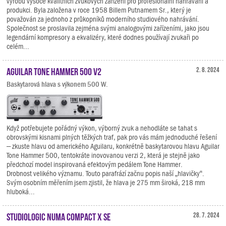
výrobu vysoce kvalitních zvukových zařízení pro profesionální nahrávání a
produkci. Byla založena v roce 1958 Billem Putnamem Sr., který je
považován za jednoho z průkopníků moderního studiového nahrávání.
Společnost se proslavila zejména svými analogovými zařízeními, jako jsou
legendární kompresory a ekvalizéry, které dodnes používají zvukaři po
celém...
Aguilar Tone Hammer 500 V2
2. 8. 2024
Baskytarová hlava s výkonem 500 W.
Když potřebujete pořádný výkon, výborný zvuk a nehodláte se tahat s
obrovskými kisnami plných těžkých traf, pak pro vás mám jednoduché řešení
– zkuste hlavu od amerického Aguilaru, konkrétně baskytarovou hlavu Aguilar
Tone Hammer 500, tentokráte inovovanou verzi 2, která je stejně jako
předchozí model inspirovaná efektovým pedálem Tone Hammer.
Drobnost velikého významu. Touto parafrází začnu popis naší „hlavičky“.
Svým osobním měřením jsem zjistil, že hlava je 275 mm široká, 218 mm
hluboká...
Studiologic Numa Compact X SE
28. 7. 2024