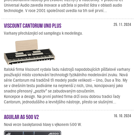
Universal Audio zavedla inovace a udržela si pověst lídra v oblasti audio
technologie. V roce 2001 společnost uvedla na trh své první...
Viscount Cantorum Uno Plus
25. 11. 2024
Varhany přecházející od samplingu k modelingu.
Italská firma Viscount vydala řadu nástrojů napodobujících píšťalové varhany
používající místo vzorkování technologii fyzikálního modelování zvuku. Nová
série Cantorum má tradičně tři modely podle velikosti – Uno, Duo a Trio. My
se v dnešním testu podíváme na nejmenší z nich, Uno, koncipovaný jako
snadno přenosný „pozitiv“ se zabudovaným ozvučením.
Koncepce a design. Na první pohled firma drží svou dobrou tradici řady
Cantorum, jednoduššího a levnějšího nástroje, přesto se slušnými...
Aguilar AG 500 V2
16. 10. 2024
Nová verze baskytarová hlavy s výkonem 500 W.