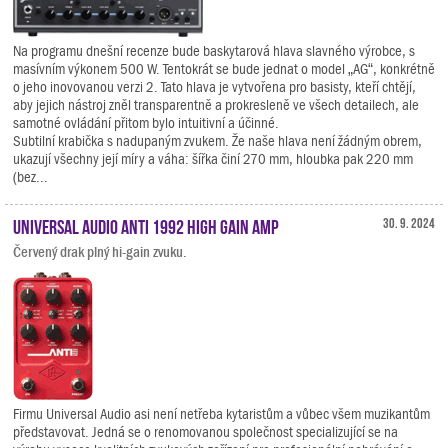
Na programu dnešní recenze bude baskytarová hlava slavného výrobce, s
masívním výkonem 500 W. Tentokrát se bude jednat o model „AG“, konkrétně
o jeho inovovanou verzi 2. Tato hlava je vytvořena pro basisty, kteří chtějí,
aby jejich nástroj zněl transparentně a prokresleně ve všech detailech, ale
samotné ovládání přitom bylo intuitivní a účinné.
Subtilní krabička s nadupaným zvukem. Že naše hlava není žádným obrem,
ukazují všechny její míry a váha: šířka činí 270 mm, hloubka pak 220 mm
(bez...
Universal Audio ANTI 1992 High Gain Amp
30. 9. 2024
Červený drak plný hi-gain zvuku.
Firmu Universal Audio asi není netřeba kytaristům a vůbec všem muzikantům
představovat. Jedná se o renomovanou společnost specializující se na