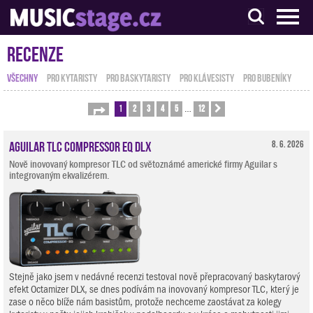
S muzikanty pro muzikanty
Recenze
VŠECHNY
PRO KYTARISTY
PRO BASKYTARISTY
PRO KLÁVESISTY
PRO BUBENÍKY
1
2
3
4
5
12
Stránka
1
z
12
Další
…
Aguilar TLC Compressor EQ DLX
8. 6. 2026
Nově inovovaný kompresor TLC od světoznámé americké firmy Aguilar s
integrovaným ekvalizérem.
Stejně jako jsem v nedávné recenzi testoval nově přepracovaný baskytarový
efekt Octamizer DLX, se dnes podívám na inovovaný kompresor TLC, který je
zase o něco blíže nám basistům, protože nechceme zaostávat za kolegy