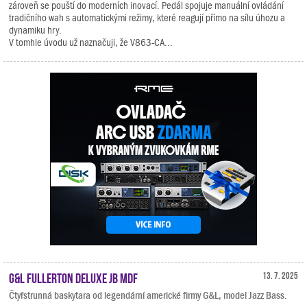
zároveň se pouští do moderních inovací. Pedál spojuje manuální ovládání
tradičního wah s automatickými režimy, které reagují přímo na sílu úhozu a
dynamiku hry.
V tomhle úvodu už naznačuji, že V863-CA...
G&L Fullerton Deluxe JB MDF
13. 7. 2025
Čtyřstrunná baskytara od legendární americké firmy G&L, model Jazz Bass.