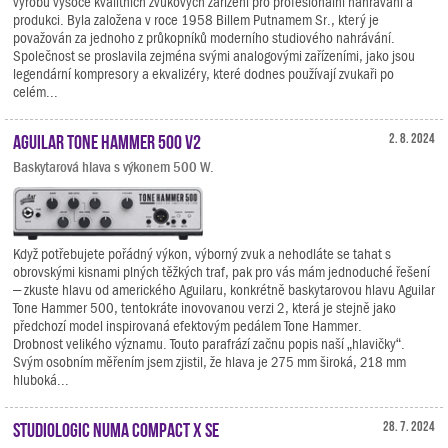
výrobu vysoce kvalitních zvukových zařízení pro profesionální nahrávání a
produkci. Byla založena v roce 1958 Billem Putnamem Sr., který je
považován za jednoho z průkopníků moderního studiového nahrávání.
Společnost se proslavila zejména svými analogovými zařízeními, jako jsou
legendární kompresory a ekvalizéry, které dodnes používají zvukaři po
celém...
Aguilar Tone Hammer 500 V2
2. 8. 2024
Baskytarová hlava s výkonem 500 W.
Když potřebujete pořádný výkon, výborný zvuk a nehodláte se tahat s
obrovskými kisnami plných těžkých traf, pak pro vás mám jednoduché řešení
– zkuste hlavu od amerického Aguilaru, konkrétně baskytarovou hlavu Aguilar
Tone Hammer 500, tentokráte inovovanou verzi 2, která je stejně jako
předchozí model inspirovaná efektovým pedálem Tone Hammer.
Drobnost velikého významu. Touto parafrází začnu popis naší „hlavičky“.
Svým osobním měřením jsem zjistil, že hlava je 275 mm široká, 218 mm
hluboká...
Studiologic Numa Compact X SE
28. 7. 2024