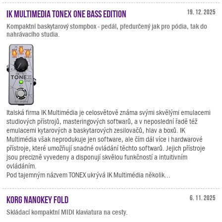
IK Multimedia TONEX ONE Bass Edition
19. 12. 2025
Kompaktní baskytarový stompbox - pedál, předurčený jak pro pódia, tak do
nahrávacího studia.
Italská firma IK Multimédia je celosvětově známa svými skvělými emulacemi
studiových přístrojů, masteringových softwarů, a v neposlední řadě též
emulacemi kytarových a baskytarových zesilovačů, hlav a boxů. IK
Multimédia však neprodukuje jen software, ale čím dál více i hardwarové
přístroje, které umožňují snadné ovládání těchto softwarů. Jejich přístroje
jsou precizně vyvedeny a disponují skvělou funkčností a intuitivním
ovládáním.
Pod tajemným názvem TONEX ukrývá IK Multimédia několik...
KORG nanoKEY Fold
6. 11. 2025
Skládací kompaktní MIDI klaviatura na cesty.