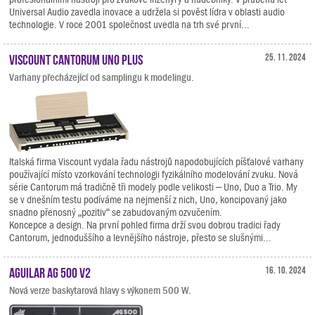
Universal Audio zavedla inovace a udržela si pověst lídra v oblasti audio
technologie. V roce 2001 společnost uvedla na trh své první...
Viscount Cantorum Uno Plus
25. 11. 2024
Varhany přecházející od samplingu k modelingu.
Italská firma Viscount vydala řadu nástrojů napodobujících píšťalové varhany
používající místo vzorkování technologii fyzikálního modelování zvuku. Nová
série Cantorum má tradičně tři modely podle velikosti – Uno, Duo a Trio. My
se v dnešním testu podíváme na nejmenší z nich, Uno, koncipovaný jako
snadno přenosný „pozitiv“ se zabudovaným ozvučením.
Koncepce a design. Na první pohled firma drží svou dobrou tradici řady
Cantorum, jednoduššího a levnějšího nástroje, přesto se slušnými...
Aguilar AG 500 V2
16. 10. 2024
Nová verze baskytarová hlavy s výkonem 500 W.