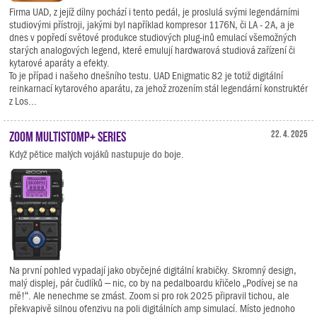
Firma UAD, z jejíž dílny pochází i tento pedál, je proslulá svými legendárními
studiovými přístroji, jakými byl například kompresor 1176N, či LA - 2A, a je
dnes v popředí světové produkce studiových plug-inů emulací všemožných
starých analogových legend, které emulují hardwarová studiová zařízení či
kytarové aparáty a efekty.
To je případ i našeho dnešního testu. UAD Enigmatic 82 je totiž digitální
reinkarnací kytarového aparátu, za jehož zrozením stál legendární konstruktér
z Los...
Zoom MultiStomp+ Series
22. 4. 2025
Když pětice malých vojáků nastupuje do boje.
Na první pohled vypadají jako obyčejné digitální krabičky. Skromný design,
malý displej, pár čudlíků – nic, co by na pedalboardu křičelo „Podívej se na
mě!“. Ale nenechme se zmást. Zoom si pro rok 2025 připravil tichou, ale
překvapivě silnou ofenzivu na poli digitálních amp simulací. Místo jednoho