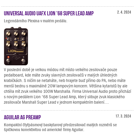
Universal Audio UAFX Lion '68 Super Lead Amp
2. 4. 2024
Legendárního Plexina v malém pedálu.
V poslední době je velkou módou mít místo velkého zesilovače pouze
pedalboard, kde máte zvuky slavných zesilovačů v malých úhledných
krabičkách. S ničím se netaháte, neb hrajete buď přímo do PA, nebo máte
menší bednu s maximálně 20W lampovým koncem. Většina kytaristů by ale
chtěla mít zvuk velkého 100W Marshalla. Firma Universal Audio proto přichází
s novým pedálem Lion '68 Super Lead Amp, který slibuje zvuk klasického
zesilovače Marshall Super Lead v jednom kompaktním balení....
Aguilar AG Preamp
17. 3. 2024
Kompaktní čtyřpásmový baskytarový předzesilovač malých rozměrů se
špičkovou konektivitou od americké firmy Aguilar.