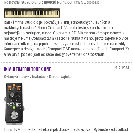
Nejnovější stage piano z modelů Numa od firmy Studiologic.
Italská firma Studiologic pokračuje v linii jednoduchých, levných a
praktických nástrojů Numa Compact. V tomto testu se podíváme na
nejnovějšího zástupce, model Compact X SE. Má mnoho věcí společných s
nástrojem Numa Compact 2X a částečně Numa X Piano, proto zájemce o více
informací odkazuji na jejich starší testy a soustředím se zde spíše na rozdíly.
Koncepce a design. Model Compact X SE navazuje na starší řadu Compact 2X
a na první pohled jsou od sebe designově téměř k nerozeznání....
IK Multimedia TONEX ONE
9. 7. 2024
Kytarové stacky v krabičce z Kinder vajíčka.
Firmu IK Multimedia netřeba nijak dlouze představovat. Kytaristé vědí, odkud