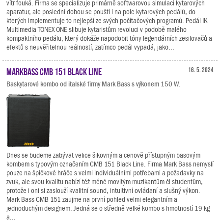
vítr fouká. Firma se specializuje primárně softwarovou simulaci kytarových
aparatur, ale poslední dobou se pouští i na pole kytarových pedálů, do
kterých implementuje to nejlepší ze svých počítačových programů. Pedál IK
Multimedia TONEX ONE slibuje kytaristům revoluci v podobě malého
kompaktního pedálu, který dokáže napodobit tóny legendárních zesilovačů a
efektů s neuvěřitelnou reálností, zatímco pedál vypadá, jako...
Markbass CMB 151 Black Line
16. 5. 2024
Baskytarové kombo od italské firmy Mark Bass s výkonem 150 W.
Dnes se budeme zabývat velice šikovným a cenově přístupným basovým
kombem s typovým označením CMB 151 Black Line. Firma Mark Bass nemyslí
pouze na špičkové hráče s velmi individuálními potřebami a požadavky na
zvuk, ale svou kvalitu nabízí též méně movitým muzikantům či studentům,
protože i oni si zaslouží kvalitní sound, intuitivní ovládaní a slušný výkon.
Mark Bass CMB 151 zaujme na první pohled velmi elegantním a
jednoduchým designem. Jedná se o středně velké kombo s hmotností 19 kg
a...