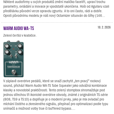
Některé audiofirmy u svých produktů změní maličko facelift, upraví trochu
parametry, ovládání a inovace je vpodstatě ukončena. Hoši od Aguilaru vzali
předělávku původní verze opravdu zgruntu. A to oni často, rádi a dobře.
Oproti původnímu modelu je náš nový Octamizer situován do šířky (146...
Warm Audio WA‑TS
10. 2. 2026
Zelení čertíci v krabičce.
V záplavě overdrive pedálů, které se snaží zachytit „ten pravý“ rockový
sound, přichází Warm Audio WA-TS Tube Squealer jako odvážná kombinace
klasiky a novodobé praktičnosti. Tento zelený stompbox shromažďuje pod
jednou střechou tři ikonické overdrive obvody, známé z originálních TS-série
(808, TS9 a TS10) a doplňuje je o moderní prvky, jako je mix ovladač pro
míchání čistého a zkresleného signálu, přepínač pro optimalizaci podle typu
snímačů a možnost volby true či buffered bypass....