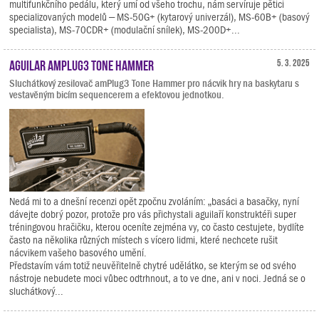
multifunkčního pedálu, který umí od všeho trochu, nám servíruje pětici
specializovaných modelů – MS-50G+ (kytarový univerzál), MS-60B+ (basový
specialista), MS-70CDR+ (modulační snílek), MS-200D+...
Aguilar amPlug3 Tone Hammer
5. 3. 2025
Sluchátkový zesilovač amPlug3 Tone Hammer pro nácvik hry na baskytaru s
vestavěným bicím sequencerem a efektovou jednotkou.
Nedá mi to a dnešní recenzi opět zpočnu zvoláním: „basáci a basačky, nyní
dávejte dobrý pozor, protože pro vás přichystali aguilaří konstruktéři super
tréningovou hračičku, kterou oceníte zejména vy, co často cestujete, bydlíte
často na několika různých místech s vícero lidmi, které nechcete rušit
nácvikem vašeho basového umění.
Představím vám totiž neuvěřitelně chytré udělátko, se kterým se od svého
nástroje nebudete moci vůbec odtrhnout, a to ve dne, ani v noci. Jedná se o
sluchátkový...