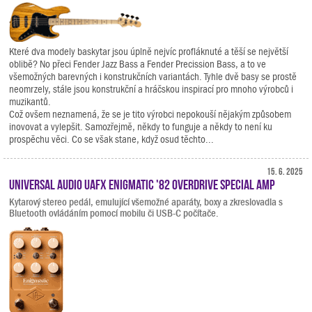
Které dva modely baskytar jsou úplně nejvíc profláknuté a těší se největší
oblibě? No přeci Fender Jazz Bass a Fender Precission Bass, a to ve
všemožných barevných i konstrukčních variantách. Tyhle dvě basy se prostě
neomrzely, stále jsou konstrukční a hráčskou inspirací pro mnoho výrobců i
muzikantů.
Což ovšem neznamená, že se je tito výrobci nepokouší nějakým způsobem
inovovat a vylepšit. Samozřejmě, někdy to funguje a někdy to není ku
prospěchu věci. Co se však stane, když osud těchto...
15. 6. 2025
Universal Audio UAFX Enigmatic '82 Overdrive Special Amp
Kytarový stereo pedál, emulující všemožné aparáty, boxy a zkreslovadla s
Bluetooth ovládáním pomocí mobilu či USB-C počítače.