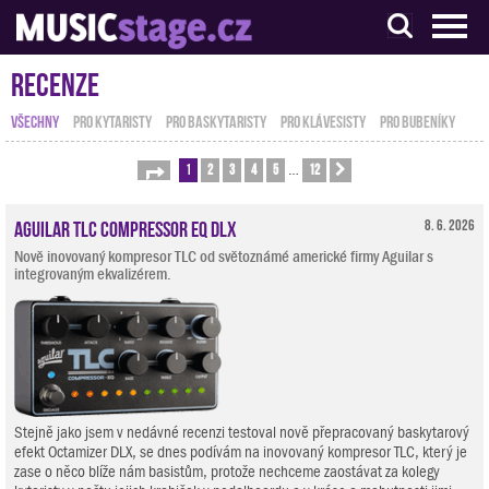
S muzikanty pro muzikanty
Recenze
VŠECHNY
PRO KYTARISTY
PRO BASKYTARISTY
PRO KLÁVESISTY
PRO BUBENÍKY
1
2
3
4
5
12
Stránka
1
z
12
Další
…
Aguilar TLC Compressor EQ DLX
8. 6. 2026
Nově inovovaný kompresor TLC od světoznámé americké firmy Aguilar s
integrovaným ekvalizérem.
Stejně jako jsem v nedávné recenzi testoval nově přepracovaný baskytarový
efekt Octamizer DLX, se dnes podívám na inovovaný kompresor TLC, který je
zase o něco blíže nám basistům, protože nechceme zaostávat za kolegy