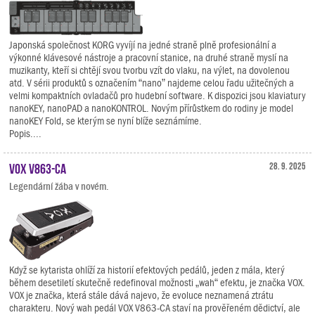
Japonská společnost KORG vyvíjí na jedné straně plně profesionální a
výkonné klávesové nástroje a pracovní stanice, na druhé straně myslí na
muzikanty, kteří si chtějí svou tvorbu vzít do vlaku, na výlet, na dovolenou
atd. V sérii produktů s označením “nano” najdeme celou řadu užitečných a
velmi kompaktních ovladačů pro hudební software. K dispozici jsou klaviatury
nanoKEY, nanoPAD a nanoKONTROL. Novým přírůstkem do rodiny je model
nanoKEY Fold, se kterým se nyní blíže seznámíme.
Popis....
VOX V863-CA
28. 9. 2025
Legendární žába v novém.
Když se kytarista ohlíží za historií efektových pedálů, jeden z mála, který
během desetiletí skutečně redefinoval možnosti „wah“ efektu, je značka VOX.
VOX je značka, která stále dává najevo, že evoluce neznamená ztrátu
charakteru. Nový wah pedál VOX V863-CA staví na prověřeném dědictví, ale