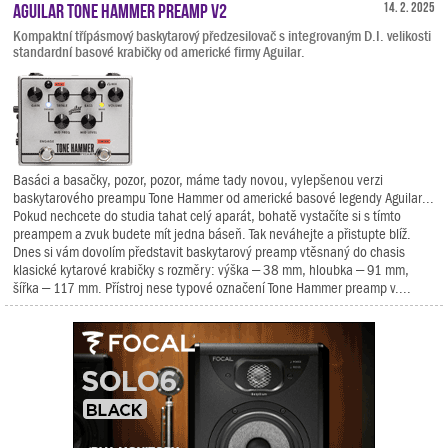
Aguilar Tone Hammer Preamp V2
14. 2. 2025
Kompaktní třípásmový baskytarový předzesilovač s integrovaným D.I. velikosti
standardní basové krabičky od americké firmy Aguilar.
Basáci a basačky, pozor, pozor, máme tady novou, vylepšenou verzi
baskytarového preampu Tone Hammer od americké basové legendy Aguilar...
Pokud nechcete do studia tahat celý aparát, bohatě vystačíte si s tímto
preampem a zvuk budete mít jedna báseň. Tak neváhejte a přistupte blíž.
Dnes si vám dovolím představit baskytarový preamp vtěsnaný do chasis
klasické kytarové krabičky s rozměry: výška – 38 mm, hloubka – 91 mm,
šířka – 117 mm. Přístroj nese typové označení Tone Hammer preamp v....