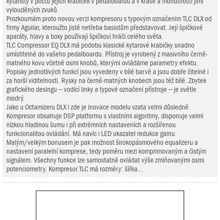
kytaristy v počtu jejich krabiček v pedalboardu a v kráse a mohutnosti jimi
vylouděných zvuků.
Prozkoumám proto novou verzi kompresoru s typovým označením TLC DLX od
firmy Aguilar, kteroužto jistě netřeba basistům představovat. Její špičkové
aparáty, hlavy a boxy používají špičkoví hráči celého světa.
TLC Compressor EQ DLX má podobu klasické kytarové krabičky snadno
umístitelné do vašeho pedalboardu. Přístroj je vyrobený z masivního černě-
matného kovu včetně osmi knobů, kterými ovládáme parametry efektu.
Popisky jednotlivých funkcí jsou vyvedeny v bílé barvě a jsou dobře čitelné i
za horší viditelnosti. Rysky na černě-matných knobech jsou též bílé. Zbytek
grafického desingu – vodící linky a typové označení přístroje – je světle
modrý.
Jako u Octamizeru DLX i zde je inovace modelu vzata velmi důsledně.
Kompresor obsahuje DSP platformu s vlastními algoritmy, disponuje velmi
nízkou hladinou šumu i při extrémních nastaveních a rozšířenou
funkcionalitou ovládání. Má navíc i LED ukazatel redukce gainu.
Malým/velkým bonusem je pak možnost širokopásmového equalizeru a
nastavení paralelní komprese, tedy poměru mezi komprimovaným a čistým
signálem. Všechny funkce lze samostatně ovládat výše zmiňovanými osmi
potenciometry. Kompresor TLC má rozměry: šířka...