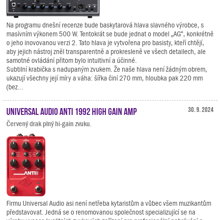
Na programu dnešní recenze bude baskytarová hlava slavného výrobce, s
masívním výkonem 500 W. Tentokrát se bude jednat o model „AG“, konkrétně
o jeho inovovanou verzi 2. Tato hlava je vytvořena pro basisty, kteří chtějí,
aby jejich nástroj zněl transparentně a prokresleně ve všech detailech, ale
samotné ovládání přitom bylo intuitivní a účinné.
Subtilní krabička s nadupaným zvukem. Že naše hlava není žádným obrem,
ukazují všechny její míry a váha: šířka činí 270 mm, hloubka pak 220 mm
(bez...
Universal Audio ANTI 1992 High Gain Amp
30. 9. 2024
Červený drak plný hi-gain zvuku.
Firmu Universal Audio asi není netřeba kytaristům a vůbec všem muzikantům
představovat. Jedná se o renomovanou společnost specializující se na