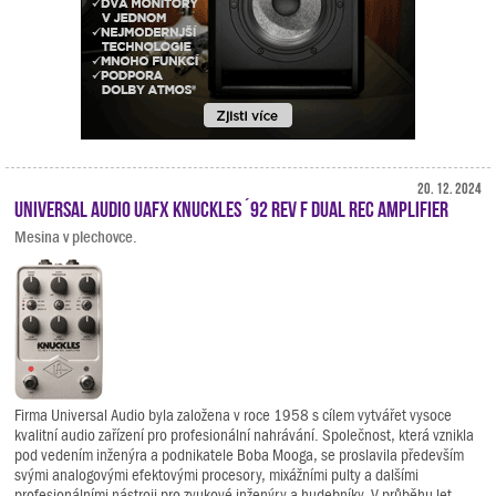
20. 12. 2024
Universal Audio UAFX Knuckles ´92 Rev F Dual Rec Amplifier
Mesina v plechovce.
Firma Universal Audio byla založena v roce 1958 s cílem vytvářet vysoce
kvalitní audio zařízení pro profesionální nahrávání. Společnost, která vznikla
pod vedením inženýra a podnikatele Boba Mooga, se proslavila především
svými analogovými efektovými procesory, mixážními pulty a dalšími
profesionálními nástroji pro zvukové inženýry a hudebníky. V průběhu let