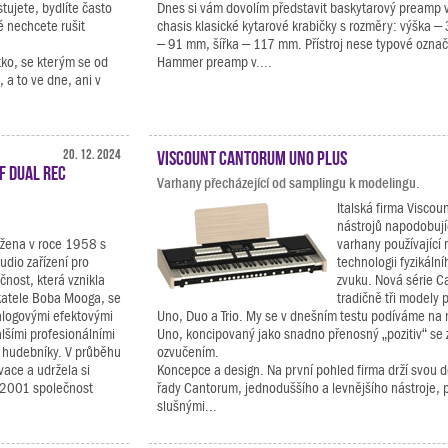
tujete, bydlíte často
Dnes si vám dovolím představit baskytarový preamp 
é nechcete rušit
chasis klasické kytarové krabičky s rozměry: výška 
– 91 mm, šířka – 117 mm. Přístroj nese typové označ
tko, se kterým se od
Hammer preamp v....
a to ve dne, ani v
20. 12. 2024
Viscount Cantorum Uno Plus
F Dual Rec
Varhany přecházející od samplingu k modelingu.
Italská firma Viscou
nástrojů napodobují
ožena v roce 1958 s
varhany používající 
udio zařízení pro
technologii fyzikáln
čnost, která vznikla
zvuku. Nová série 
katele Boba Mooga, se
tradičně tři modely p
alogovými efektovými
Uno, Duo a Trio. My se v dnešním testu podíváme na 
alšími profesionálními
Uno, koncipovaný jako snadno přenosný „pozitiv“ s
a hudebníky. V průběhu
ozvučením.
vace a udržela si
Koncepce a design. Na první pohled firma drží svou d
e 2001 společnost
řady Cantorum, jednoduššího a levnějšího nástroje, 
slušnými...