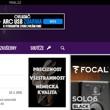
PIXEL.CZ
ZKUŠEBNY
SOUTĚŽE
24. 3. 2026
 od americké
 do