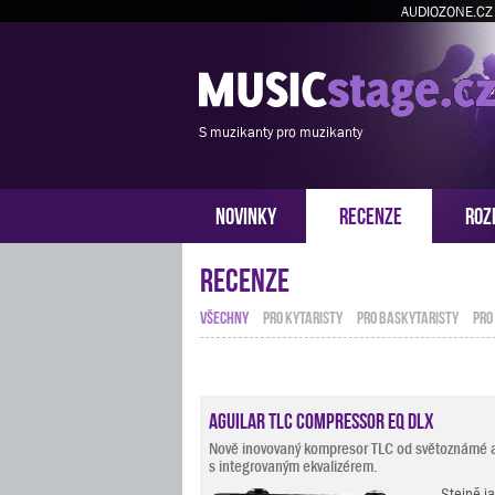
AUDIOZONE.CZ
S muzikanty pro muzikanty
NOVINKY
RECENZE
ROZ
Recenze
VŠECHNY
PRO KYTARISTY
PRO BASKYTARISTY
PRO
Aguilar TLC Compressor EQ DLX
Nově inovovaný kompresor TLC od světoznámé a
s integrovaným ekvalizérem.
Stejně j