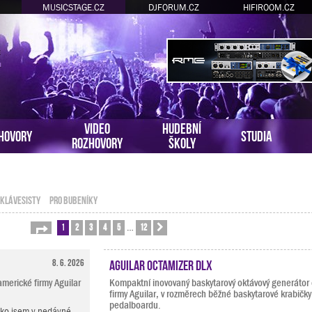
MUSICSTAGE.CZ
DJFORUM.CZ
HIFIROOM.CZ
VIDEO
HUDEBNÍ
HOVORY
STUDIA
ROZHOVORY
ŠKOLY
 KLÁVESISTY
PRO BUBENÍKY
1
2
3
4
5
12
Stránka
1
z
12
Další
…
8. 6. 2026
Aguilar Octamizer DLX
merické firmy Aguilar
Kompaktní inovovaný baskytarový oktávový generátor
firmy Aguilar, v rozměrech běžné baskytarové krabičky
pedalboardu.
ako jsem v nedávné