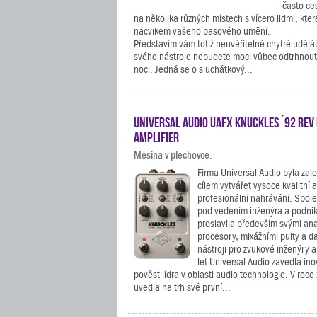
často ces
na několika různých místech s vícero lidmi, kter
nácvikem vašeho basového umění.
Představím vám totiž neuvěřitelně chytré udělá
svého nástroje nebudete moci vůbec odtrhnout, 
noci. Jedná se o sluchátkový...
Universal Audio UAFX Knuckles ´92 Rev 
Amplifier
Mesina v plechovce.
Firma Universal Audio byla zal
cílem vytvářet vysoce kvalitní a
profesionální nahrávání. Spole
pod vedením inženýra a podni
proslavila především svými an
procesory, mixážními pulty a d
nástroji pro zvukové inženýry 
let Universal Audio zavedla ino
pověst lídra v oblasti audio technologie. V roc
uvedla na trh své první...