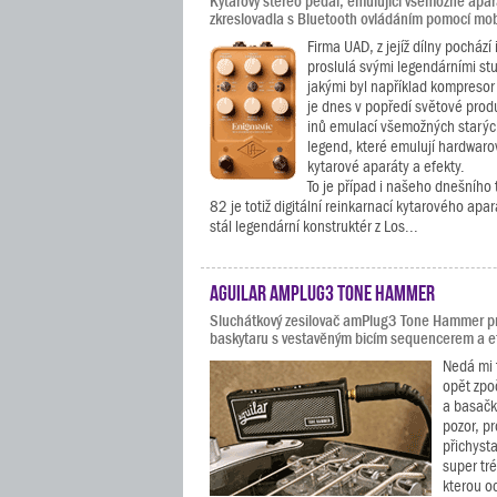
Kytarový stereo pedál, emulující všemožné apará
zkreslovadla s Bluetooth ovládáním pomocí mob
Firma UAD, z jejíž dílny pochází 
proslulá svými legendárními stu
jakými byl například kompresor 
je dnes v popředí světové prod
inů emulací všemožných starý
legend, které emulují hardwarov
kytarové aparáty a efekty.
To je případ i našeho dnešního
82 je totiž digitální reinkarnací kytarového apa
stál legendární konstruktér z Los...
Aguilar amPlug3 Tone Hammer
Sluchátkový zesilovač amPlug3 Tone Hammer pr
baskytaru s vestavěným bicím sequencerem a e
Nedá mi 
opět zpo
a basačk
pozor, p
přichysta
super tr
kterou o