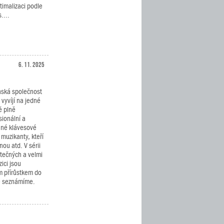
timalizaci podle
....
6. 11. 2025
ská společnost
vyvíjí na jedné
ě plně
sionální a
né klávesové
 muzikanty, kteří
nou atd. V sérii
tečných a velmi
ici jsou
 přírůstkem do
že seznámíme.