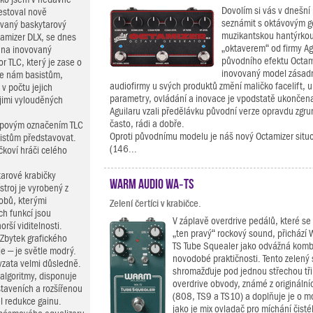
Dovolím si vás v dnešní 
testoval nově
seznámit s oktávovým 
vaný baskytarový
muzikantskou hantýrko
tamizer DLX, se dnes
„oktaverem“ od firmy Ag
 na inovovaný
původního efektu Octam
r TLC, který je zase o
inovovaný model zásadně
že nám basistům,
audiofirmy u svých produktů změní maličko facelift, u
v počtu jejich
parametry, ovládání a inovace je vpodstatě ukončena
jimi vylouděných
Aguilaru vzali předělávku původní verze opravdu zgrun
často, rádi a dobře.
ypovým označením TLC
Oproti původnímu modelu je náš nový Octamizer situo
asistům představovat.
(146...
ičkoví hráči celého
arové krabičky
Warm Audio WA‑TS
troj je vyrobený z
obů, kterými
Zelení čertíci v krabičce.
h funkcí jsou
V záplavě overdrive pedálů, které se 
orší viditelnosti.
„ten pravý“ rockový sound, přichází
 Zbytek grafického
TS Tube Squealer jako odvážná komb
je – je světle modrý.
novodobé praktičnosti. Tento zelený
vzata velmi důsledně.
shromažďuje pod jednou střechou tři
algoritmy, disponuje
overdrive obvody, známé z originální
staveních a rozšířenou
(808, TS9 a TS10) a doplňuje je o m
l redukce gainu.
jako je mix ovladač pro míchání čist