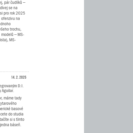
j, pár čudlíků –
dívej se na
si pro rok 2025
u ofenzivu na
jednoho
všeho trochu,
ch modelů – MS-
ista), MS-
14. 2. 2025
tegrovaným D.I.
 Aguilar.
or, máme tady
kytarového
erické basové
hcete do studia
ačíte si s tímto
 jedna báseň.