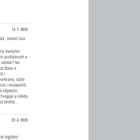
13. 7. 2025
G&L, model Jazz
ely baskytar
víc profláknuté a
í oblibě? No
azz Bass a
h i
eomrzely, stále
bců i muzikantů.
ší nějakým
 funguje a někdy
d těchto...
22. 4. 2025
é digitální