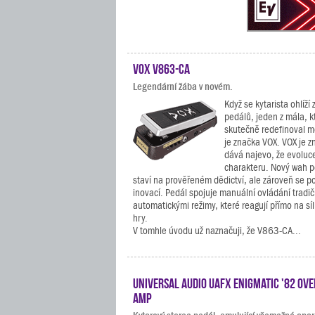
VOX V863-CA
Legendární žába v novém.
Když se kytarista ohlíží 
pedálů, jeden z mála, k
skutečně redefinoval m
je značka VOX. VOX je z
dává najevo, že evoluc
charakteru. Nový wah 
staví na prověřeném dědictví, ale zároveň se p
inovací. Pedál spojuje manuální ovládání tradi
automatickými režimy, které reagují přímo na s
hry.
V tomhle úvodu už naznačuji, že V863-CA...
Universal Audio UAFX Enigmatic '82 Ove
Amp