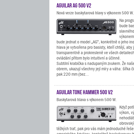
Aguilar AG 500 V2
Nová verze baskytarová hlavy s výkonem 500 W.
Na progr
bude bas
slavného
výkonem 
bude jednat o model „AG“, konkrétně o jeho ino
hlava je vytvořena pro basisty, kteří chtějí, aby 
transparentně a prokresleně ve všech detailec
ovládání přitom bylo intuitivní a účinné.
Subtilní krabička s nadupaným zvukem. Že naš
obrem, ukazují všechny její míry a váha: šířka 
pak 220 mm (bez...
Aguilar Tone Hammer 500 V2
Baskytarová hlava s výkonem 500 W.
Když pot
výkon, v
nehodlát
obrovský
těžkých traf, pak pro vás mám jednoduché řeše