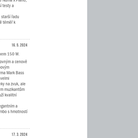
ě Numa X Piano,
í testy a
starší řadu
ě téměř k
16. 5. 2024
onem 150 W.
kovným a cenově
povým
irma Mark Bass
 velmi
ky na zvuk, ale
tým muzikantům
ží kvalitní
egantním a
mbo s hmotností
17. 3. 2024