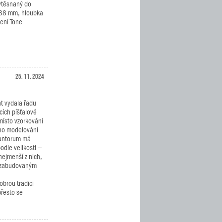
vtěsnaný do
– 38 mm, hloubka
ení Tone
25. 11. 2024
nt vydala řadu
cích píšťalové
místo vzorkování
ího modelování
Cantorum má
odle velikosti –
nejmenší z nich,
e zabudovaným
obrou tradici
přesto se