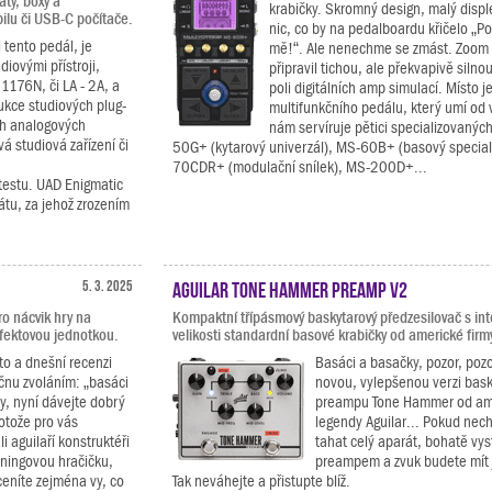
ty, boxy a
krabičky. Skromný design, malý disple
ilu či USB-C počítače.
nic, co by na pedalboardu křičelo „Po
i tento pedál, je
mě!“. Ale nenechme se zmást. Zoom 
diovými přístroji,
připravil tichou, ale překvapivě silno
1176N, či LA - 2A, a
poli digitálních amp simulací. Místo 
ukce studiových plug-
multifunkčního pedálu, který umí od 
ch analogových
nám servíruje pětici specializovaný
á studiová zařízení či
50G+ (kytarový univerzál), MS-60B+ (basový special
70CDR+ (modulační snílek), MS-200D+...
 testu. UAD Enigmatic
rátu, za jehož zrozením
5. 3. 2025
Aguilar Tone Hammer Preamp V2
o nácvik hry na
Kompaktní třípásmový baskytarový předzesilovač s in
fektovou jednotkou.
velikosti standardní basové krabičky od americké firmy
to a dnešní recenzi
Basáci a basačky, pozor, poz
čnu zvoláním: „basáci
novou, vylepšenou verzi bas
y, nyní dávejte dobrý
preampu Tone Hammer od am
rotože pro vás
legendy Aguilar... Pokud nec
li aguilaří konstruktéři
tahat celý aparát, bohatě vyst
éningovou hračičku,
preampem a zvuk budete mít
ceníte zejména vy, co
Tak neváhejte a přistupte blíž.