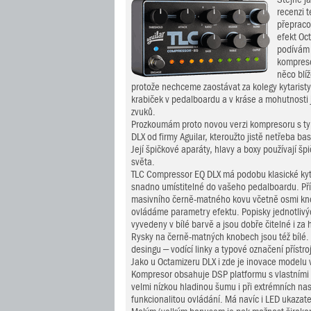
recenzi 
přepraco
efekt Oc
podívám
kompreso
něco blí
protože nechceme zaostávat za kolegy kytaristy 
krabiček v pedalboardu a v kráse a mohutnosti 
zvuků.
Prozkoumám proto novou verzi kompresoru s t
DLX od firmy Aguilar, kteroužto jistě netřeba b
Její špičkové aparáty, hlavy a boxy používají šp
světa.
TLC Compressor EQ DLX má podobu klasické kyt
snadno umístitelné do vašeho pedalboardu. Přís
masivního černě-matného kovu včetně osmi kn
ovládáme parametry efektu. Popisky jednotlivýc
vyvedeny v bílé barvě a jsou dobře čitelné i za h
Rysky na černě-matných knobech jsou též bílé.
desingu – vodící linky a typové označení přístro
Jako u Octamizeru DLX i zde je inovace modelu 
Kompresor obsahuje DSP platformu s vlastními 
velmi nízkou hladinou šumu i při extrémních na
funkcionalitou ovládání. Má navíc i LED ukazate