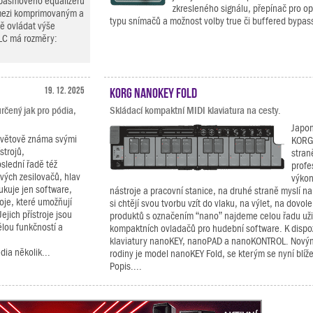
pásmového equalizeru
zkresleného signálu, přepínač pro op
 mezi komprimovaným a
typu snímačů a možnost volby true či buffered bypass
ě ovládat výše
LC má rozměry:
19. 12. 2025
KORG nanoKEY Fold
rčený jak pro pódia,
Skládací kompaktní MIDI klaviatura na cesty.
Japon
osvětově známa svými
KORG 
strojů,
stran
slední řadě též
profe
vých zesilovačů, hlav
výkon
ukuje jen software,
nástroje a pracovní stanice, na druhé straně myslí na
roje, které umožňují
si chtějí svou tvorbu vzít do vlaku, na výlet, na dovole
ejich přístroje jsou
produktů s označením “nano” najdeme celou řadu uži
ělou funkčností a
kompaktních ovladačů pro hudební software. K dispoz
klaviatury nanoKEY, nanoPAD a nanoKONTROL. Novým
ia několik...
rodiny je model nanoKEY Fold, se kterým se nyní blí
Popis....