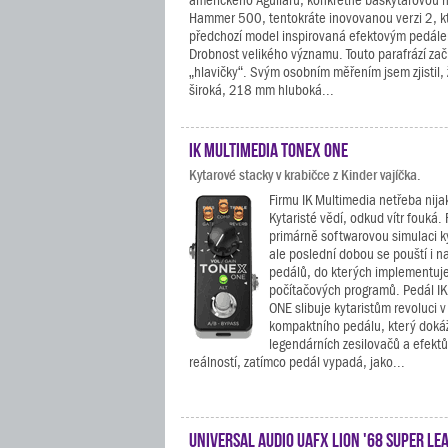
amerického Aguilaru, konkrétně baskytarovou h
Hammer 500, tentokráte inovovanou verzi 2, kt
předchozí model inspirovaná efektovým pedál
Drobnost velikého významu. Touto parafrází zač
„hlavičky“. Svým osobním měřením jsem zjistil,
široká, 218 mm hluboká...
IK Multimedia TONEX ONE
Kytarové stacky v krabičce z Kinder vajíčka.
Firmu IK Multimedia netřeba nija
Kytaristé vědí, odkud vítr fouká. 
primárně softwarovou simulaci k
ale poslední dobou se pouští i n
pedálů, do kterých implementuje 
počítačových programů. Pedál I
ONE slibuje kytaristům revoluci
kompaktního pedálu, který doká
legendárních zesilovačů a efektů
reálností, zatímco pedál vypadá, jako...
Universal Audio UAFX Lion '68 Super Le