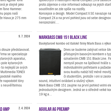
lavu Aguilar Tone
společných s nástrojem Numa Compact 2X a částečn
erá je stejně jako
proto zájemce o více informací odkazuji na jejich starš
em Tone Hammer.
soustředím se zde spíše na rozdíly.
nu popis naší
Koncepce a design. Model Compact X SE navazuje na 
 že hlava je 275 mm
Compact 2X a na první pohled jsou od sebe designov
nerozeznání....
9. 7. 2024
Markbass CMB 151 Black Line
Baskytarové kombo od italské firmy Mark Bass s výk
k dlouze představovat.
Dnes se budeme zabývat velice ši
Firma se specializuje
přístupným basovým kombem s ty
ytarových aparatur,
označením CMB 151 Black Line. F
a pole kytarových
nemyslí pouze na špičkové hráče s
to nejlepší ze svých
individuálními potřebami a požadav
K Multimedia TONEX
svou kvalitu nabízí též méně movi
 v podobě malého
či studentům, protože i oni si zaslou
že napodobit tóny
sound, intuitivní ovládaní a slušný výkon.
 s neuvěřitelnou
Mark Bass CMB 151 zaujme na první pohled velmi el
jednoduchým designem. Jedná se o středně velké ko
19 kg a...
ad Amp
2. 4. 2024
Aguilar AG Preamp