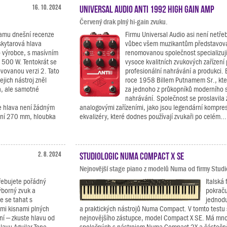
16. 10. 2024
Universal Audio ANTI 1992 High Gain Amp
Červený drak plný hi-gain zvuku.
amu dnešní recenze
Firmu Universal Audio asi není netře
kytarová hlava
vůbec všem muzikantům představova
 výrobce, s masívním
renomovanou společnost specializují
500 W. Tentokrát se
vysoce kvalitních zvukových zařízení 
vovanou verzi 2. Tato
profesionální nahrávání a produkci. 
jejich nástroj zněl
roce 1958 Billem Putnamem Sr., kte
h, ale samotné
za jednoho z průkopníků moderního 
nahrávání. Společnost se proslavila
e hlava není žádným
analogovými zařízeními, jako jsou legendární kompre
činí 270 mm, hloubka
ekvalizéry, které dodnes používají zvukaři po celém...
2. 8. 2024
Studiologic Numa Compact X SE
Nejnovější stage piano z modelů Numa od firmy Studi
řebujete pořádný
Italská 
ýborný zvuk a
pokračuj
e se tahat s
jednodu
mi kisnami plných
a praktických nástrojů Numa Compact. V tomto testu
ní – zkuste hlavu od
nejnovějšího zástupce, model Compact X SE. Má mno