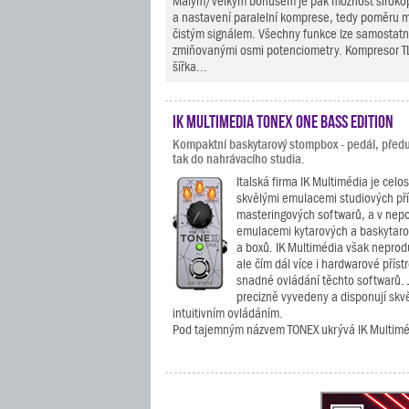
Malým/velkým bonusem je pak možnost široko
a nastavení paralelní komprese, tedy poměru
čistým signálem. Všechny funkce lze samostatn
zmiňovanými osmi potenciometry. Kompresor T
šířka...
IK Multimedia TONEX ONE Bass Edition
Kompaktní baskytarový stompbox - pedál, předu
tak do nahrávacího studia.
Italská firma IK Multimédia je cel
skvělými emulacemi studiových pří
masteringových softwarů, a v nepo
emulacemi kytarových a baskytaro
a boxů. IK Multimédia však neprod
ale čím dál více i hardwarové příst
snadné ovládání těchto softwarů. J
precizně vyvedeny a disponují skv
intuitivním ovládáním.
Pod tajemným názvem TONEX ukrývá IK Multiméd