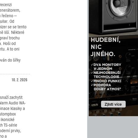
recenzi
generátorem,
u řečeno –
uilar. Od
izer se se tento
 liší. Některé
praví trochu
. Hoši od
tu. A to oni
ván do šířky
10. 2. 2026
snaží zachytit
 Warm Audio WA-
inace klasiky a
 stompbox
 ikonické
ch TS-série
oderní prvky,
ého a