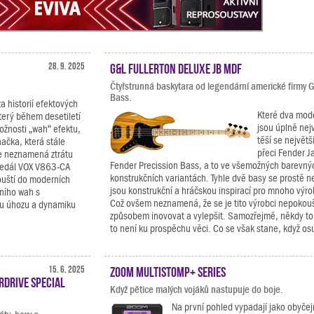
28. 9. 2025
G&L Fullerton Deluxe JB MDF
Čtyřstrunná baskytara od legendární americké firmy 
Bass.
za historií efektových
Které dva mod
terý během desetiletí
jsou úplně nej
ožnosti „wah“ efektu,
těší se největš
načka, která stále
přeci Fender J
e neznamená ztrátu
Fender Precission Bass, a to ve všemožných barevnýc
pedál VOX V863-CA
konstrukčních variantách. Tyhle dvě basy se prostě n
ouští do moderních
jsou konstrukční a hráčskou inspirací pro mnoho výro
čního wah s
Což ovšem neznamená, že se je tito výrobci nepokou
ílu úhozu a dynamiku
způsobem inovovat a vylepšit. Samozřejmě, někdy to
to není ku prospěchu věci. Co se však stane, když osu
15. 6. 2025
Zoom MultiStomp+ Series
rdrive Special
Když pětice malých vojáků nastupuje do boje.
Na první pohled vypadají jako obyčejn