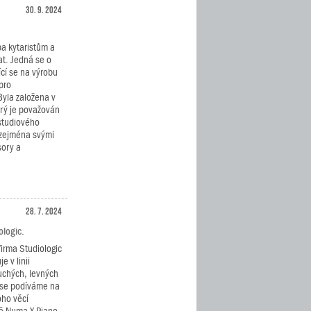
30. 9. 2024
ba kytaristům a
t. Jedná se o
cí se na výrobu
pro
Byla založena v
rý je považován
studiového
 zejména svými
sory a
28. 7. 2024
ologic.
firma Studiologic
e v linii
chých, levných
 se podíváme na
ho věcí