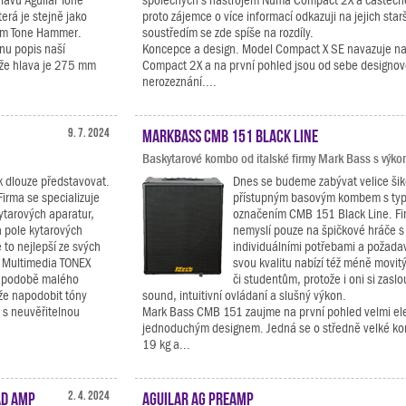
lavu Aguilar Tone
společných s nástrojem Numa Compact 2X a částečn
erá je stejně jako
proto zájemce o více informací odkazuji na jejich starš
em Tone Hammer.
soustředím se zde spíše na rozdíly.
nu popis naší
Koncepce a design. Model Compact X SE navazuje na 
 že hlava je 275 mm
Compact 2X a na první pohled jsou od sebe designov
nerozeznání....
9. 7. 2024
Markbass CMB 151 Black Line
Baskytarové kombo od italské firmy Mark Bass s výk
k dlouze představovat.
Dnes se budeme zabývat velice ši
Firma se specializuje
přístupným basovým kombem s ty
ytarových aparatur,
označením CMB 151 Black Line. F
a pole kytarových
nemyslí pouze na špičkové hráče s
to nejlepší ze svých
individuálními potřebami a požadav
K Multimedia TONEX
svou kvalitu nabízí též méně movi
 v podobě malého
či studentům, protože i oni si zaslou
že napodobit tóny
sound, intuitivní ovládaní a slušný výkon.
 s neuvěřitelnou
Mark Bass CMB 151 zaujme na první pohled velmi el
jednoduchým designem. Jedná se o středně velké ko
19 kg a...
ad Amp
2. 4. 2024
Aguilar AG Preamp