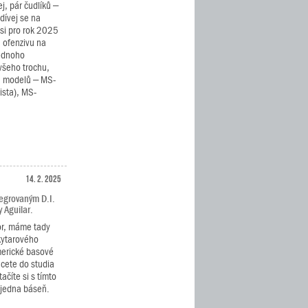
j, pár čudlíků –
dívej se na
si pro rok 2025
u ofenzivu na
jednoho
všeho trochu,
ch modelů – MS-
ista), MS-
14. 2. 2025
tegrovaným D.I.
 Aguilar.
or, máme tady
kytarového
erické basové
hcete do studia
ačíte si s tímto
 jedna báseň.