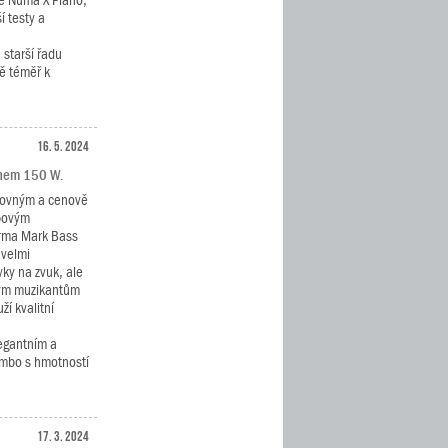
ě Numa X Piano,
í testy a
starší řadu
ě téměř k
16. 5. 2024
onem 150 W.
kovným a cenově
povým
irma Mark Bass
 velmi
ky na zvuk, ale
tým muzikantům
ží kvalitní
egantním a
mbo s hmotností
17. 3. 2024