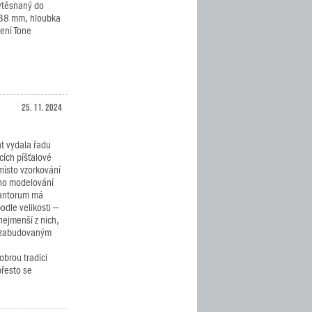
vtěsnaný do
– 38 mm, hloubka
ení Tone
25. 11. 2024
nt vydala řadu
cích píšťalové
místo vzorkování
ího modelování
Cantorum má
odle velikosti –
nejmenší z nich,
e zabudovaným
obrou tradici
přesto se