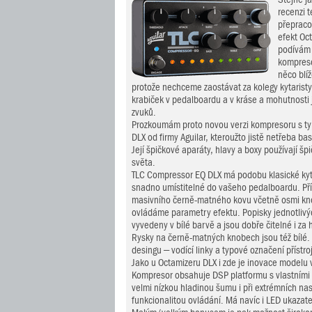
recenzi 
přepraco
efekt Oc
podívám
kompreso
něco blí
protože nechceme zaostávat za kolegy kytaristy 
krabiček v pedalboardu a v kráse a mohutnosti 
zvuků.
Prozkoumám proto novou verzi kompresoru s t
DLX od firmy Aguilar, kteroužto jistě netřeba b
Její špičkové aparáty, hlavy a boxy používají šp
světa.
TLC Compressor EQ DLX má podobu klasické kyt
snadno umístitelné do vašeho pedalboardu. Přís
masivního černě-matného kovu včetně osmi kn
ovládáme parametry efektu. Popisky jednotlivýc
vyvedeny v bílé barvě a jsou dobře čitelné i za h
Rysky na černě-matných knobech jsou též bílé.
desingu – vodící linky a typové označení přístro
Jako u Octamizeru DLX i zde je inovace modelu 
Kompresor obsahuje DSP platformu s vlastními 
velmi nízkou hladinou šumu i při extrémních na
funkcionalitou ovládání. Má navíc i LED ukazate