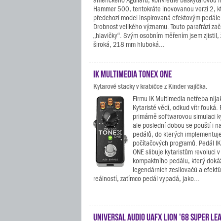
amerického Aguilaru, konkrétně baskytarovou h
Hammer 500, tentokráte inovovanou verzi 2, kt
předchozí model inspirovaná efektovým pedál
Drobnost velikého významu. Touto parafrází zač
„hlavičky“. Svým osobním měřením jsem zjistil,
široká, 218 mm hluboká...
IK Multimedia TONEX ONE
Kytarové stacky v krabičce z Kinder vajíčka.
Firmu IK Multimedia netřeba nija
Kytaristé vědí, odkud vítr fouká. 
primárně softwarovou simulaci k
ale poslední dobou se pouští i n
pedálů, do kterých implementuje 
počítačových programů. Pedál I
ONE slibuje kytaristům revoluci
kompaktního pedálu, který doká
legendárních zesilovačů a efektů
reálností, zatímco pedál vypadá, jako...
Universal Audio UAFX Lion '68 Super Le