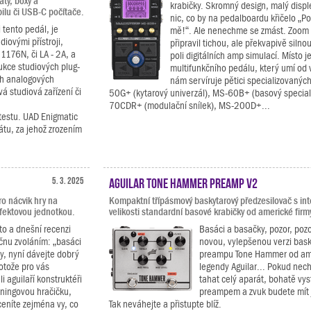
ty, boxy a
krabičky. Skromný design, malý disple
ilu či USB-C počítače.
nic, co by na pedalboardu křičelo „Po
i tento pedál, je
mě!“. Ale nenechme se zmást. Zoom 
diovými přístroji,
připravil tichou, ale překvapivě silno
1176N, či LA - 2A, a
poli digitálních amp simulací. Místo 
ukce studiových plug-
multifunkčního pedálu, který umí od 
ch analogových
nám servíruje pětici specializovaný
á studiová zařízení či
50G+ (kytarový univerzál), MS-60B+ (basový special
70CDR+ (modulační snílek), MS-200D+...
 testu. UAD Enigmatic
rátu, za jehož zrozením
5. 3. 2025
Aguilar Tone Hammer Preamp V2
o nácvik hry na
Kompaktní třípásmový baskytarový předzesilovač s in
fektovou jednotkou.
velikosti standardní basové krabičky od americké firmy
to a dnešní recenzi
Basáci a basačky, pozor, poz
čnu zvoláním: „basáci
novou, vylepšenou verzi bas
y, nyní dávejte dobrý
preampu Tone Hammer od am
rotože pro vás
legendy Aguilar... Pokud nec
li aguilaří konstruktéři
tahat celý aparát, bohatě vyst
éningovou hračičku,
preampem a zvuk budete mít
ceníte zejména vy, co
Tak neváhejte a přistupte blíž.