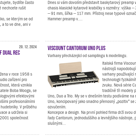
tujete, bydlíte často
Dnes si vám dovolím představit baskytarový preamp 
é nechcete rušit
chasis klasické kytarové krabičky s rozměry: výška 
– 91 mm, šířka – 117 mm. Přístroj nese typové označ
tko, se kterým se od
Hammer preamp v....
a to ve dne, ani v
20. 12. 2024
Viscount Cantorum Uno Plus
F Dual Rec
Varhany přecházející od samplingu k modelingu.
Italská firma Viscou
nástrojů napodobují
ožena v roce 1958 s
varhany používající 
udio zařízení pro
technologii fyzikáln
čnost, která vznikla
zvuku. Nová série 
katele Boba Mooga, se
tradičně tři modely p
alogovými efektovými
Uno, Duo a Trio. My se v dnešním testu podíváme na 
alšími profesionálními
Uno, koncipovaný jako snadno přenosný „pozitiv“ s
a hudebníky. V průběhu
ozvučením.
vace a udržela si
Koncepce a design. Na první pohled firma drží svou d
e 2001 společnost
řady Cantorum, jednoduššího a levnějšího nástroje, 
slušnými...