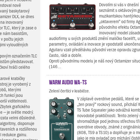
Dovolím si vás v dnešní 
testoval nově
seznámit s oktávovým 
vaný baskytarový
muzikantskou hantýrko
tamizer DLX, se dnes
„oktaverem“ od firmy Ag
 na inovovaný
původního efektu Octam
r TLC, který je zase o
inovovaný model zásadně
že nám basistům,
audiofirmy u svých produktů změní maličko facelift, u
v počtu jejich
parametry, ovládání a inovace je vpodstatě ukončena
jimi vylouděných
Aguilaru vzali předělávku původní verze opravdu zgrun
často, rádi a dobře.
ypovým označením TLC
Oproti původnímu modelu je náš nový Octamizer situo
asistům představovat.
(146...
ičkoví hráči celého
arové krabičky
Warm Audio WA‑TS
troj je vyrobený z
obů, kterými
Zelení čertíci v krabičce.
h funkcí jsou
V záplavě overdrive pedálů, které se 
orší viditelnosti.
„ten pravý“ rockový sound, přichází
 Zbytek grafického
TS Tube Squealer jako odvážná komb
je – je světle modrý.
novodobé praktičnosti. Tento zelený
vzata velmi důsledně.
shromažďuje pod jednou střechou tři
algoritmy, disponuje
overdrive obvody, známé z originální
staveních a rozšířenou
(808, TS9 a TS10) a doplňuje je o m
l redukce gainu.
jako je mix ovladač pro míchání čist