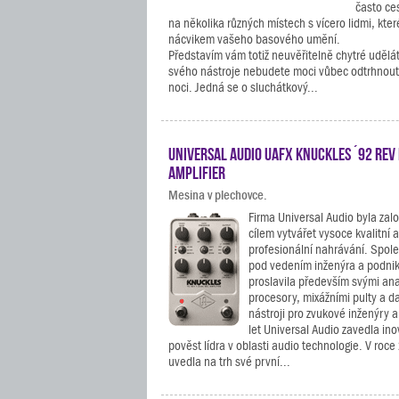
často ces
na několika různých místech s vícero lidmi, kter
nácvikem vašeho basového umění.
Představím vám totiž neuvěřitelně chytré udělá
svého nástroje nebudete moci vůbec odtrhnout, 
noci. Jedná se o sluchátkový...
Universal Audio UAFX Knuckles ´92 Rev 
Amplifier
Mesina v plechovce.
Firma Universal Audio byla zal
cílem vytvářet vysoce kvalitní a
profesionální nahrávání. Spole
pod vedením inženýra a podni
proslavila především svými an
procesory, mixážními pulty a d
nástroji pro zvukové inženýry 
let Universal Audio zavedla ino
pověst lídra v oblasti audio technologie. V roc
uvedla na trh své první...