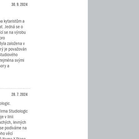
30. 9. 2024
ba kytaristům a
t. Jedná se o
cí se na výrobu
pro
Byla založena v
rý je považován
studiového
 zejména svými
sory a
28. 7. 2024
ologic.
firma Studiologic
e v linii
chých, levných
 se podíváme na
ho věcí