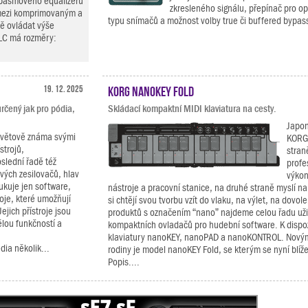
pásmového equalizeru
zkresleného signálu, přepínač pro op
 mezi komprimovaným a
typu snímačů a možnost volby true či buffered bypass
ě ovládat výše
LC má rozměry:
19. 12. 2025
KORG nanoKEY Fold
rčený jak pro pódia,
Skládací kompaktní MIDI klaviatura na cesty.
Japon
osvětově známa svými
KORG 
strojů,
stran
slední řadě též
profe
vých zesilovačů, hlav
výkon
ukuje jen software,
nástroje a pracovní stanice, na druhé straně myslí na
roje, které umožňují
si chtějí svou tvorbu vzít do vlaku, na výlet, na dovole
ejich přístroje jsou
produktů s označením “nano” najdeme celou řadu uži
ělou funkčností a
kompaktních ovladačů pro hudební software. K dispoz
klaviatury nanoKEY, nanoPAD a nanoKONTROL. Novým
ia několik...
rodiny je model nanoKEY Fold, se kterým se nyní blí
Popis....