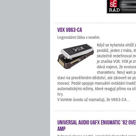
VOX V863-CA
Legendární žába v novém.
Když se kytarista ohlíží 
pedálů, jeden z mála, k
skutečně redefinoval m
je značka VOX. VOX je z
dává najevo, že evoluc
charakteru. Nový wah 
staví na prověřeném dědictví, ale zároveň se p
inovací. Pedál spojuje manuální ovládání tradi
automatickými režimy, které reagují přímo na s
hry.
V tomhle úvodu už naznačuji, že V863-CA...
Universal Audio UAFX Enigmatic '82 Ove
Amp