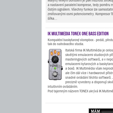
Malým/velkým bonusem je pak možnost široko
a nastavení paralelní komprese, tedy poměru
čistým signálem. Všechny funkce lze samostatn
zmiňovanými osmi potenciometry. Kompresor T
šířka...
IK Multimedia TONEX ONE Bass Edition
Kompaktní baskytarový stompbox - pedál, předu
tak do nahrávacího studia.
Italská firma IK Multimédia je cel
skvělými emulacemi studiových pří
masteringových softwarů, a v nepo
emulacemi kytarových a baskytaro
a boxů. IK Multimédia však neprod
ale čím dál více i hardwarové příst
snadné ovládání těchto softwarů. J
precizně vyvedeny a disponují skv
intuitivním ovládáním.
Pod tajemným názvem TONEX ukrývá IK Multiméd