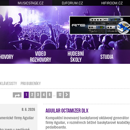
MUSICSTAGE.CZ
DJFORUM.CZ
HIFIROOM.CZ
VIDEO
HUDEBNÍ
HOVORY
STUDIA
ROZHOVORY
ŠKOLY
 KLÁVESISTY
PRO BUBENÍKY
1
2
3
4
5
12
Stránka
1
z
12
Další
…
8. 6. 2026
Aguilar Octamizer DLX
merické firmy Aguilar
Kompaktní inovovaný baskytarový oktávový generátor
firmy Aguilar, v rozměrech běžné baskytarové krabičky
pedalboardu.
ako jsem v nedávné