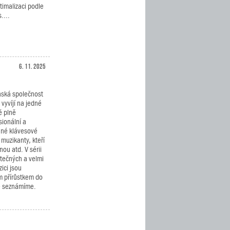
timalizaci podle
....
6. 11. 2025
ská společnost
vyvíjí na jedné
ě plně
sionální a
né klávesové
 muzikanty, kteří
nou atd. V sérii
tečných a velmi
ici jsou
 přírůstkem do
že seznámíme.