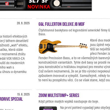
28. 9. 2025
G&L Fullerton Deluxe JB MDF
Čtyřstrunná baskytara od legendární americké firmy 
Bass.
za historií efektových
Které dva mod
terý během desetiletí
jsou úplně nej
ožnosti „wah“ efektu,
těší se největš
načka, která stále
přeci Fender J
e neznamená ztrátu
Fender Precission Bass, a to ve všemožných barevnýc
pedál VOX V863-CA
konstrukčních variantách. Tyhle dvě basy se prostě n
ouští do moderních
jsou konstrukční a hráčskou inspirací pro mnoho výro
čního wah s
Což ovšem neznamená, že se je tito výrobci nepokou
ílu úhozu a dynamiku
způsobem inovovat a vylepšit. Samozřejmě, někdy to
to není ku prospěchu věci. Co se však stane, když osu
15. 6. 2025
Zoom MultiStomp+ Series
rdrive Special
Když pětice malých vojáků nastupuje do boje.
Na první pohled vypadají jako obyčejn