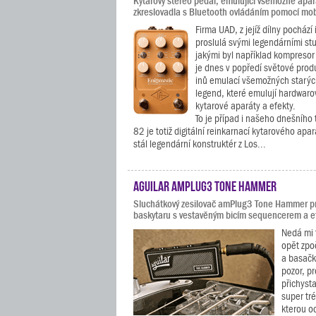
Kytarový stereo pedál, emulující všemožné apará
zkreslovadla s Bluetooth ovládáním pomocí mob
Firma UAD, z jejíž dílny pochází 
proslulá svými legendárními stu
jakými byl například kompresor 
je dnes v popředí světové prod
inů emulací všemožných starý
legend, které emulují hardwarov
kytarové aparáty a efekty.
To je případ i našeho dnešního
82 je totiž digitální reinkarnací kytarového apa
stál legendární konstruktér z Los...
Aguilar amPlug3 Tone Hammer
Sluchátkový zesilovač amPlug3 Tone Hammer pr
baskytaru s vestavěným bicím sequencerem a e
Nedá mi 
opět zpo
a basačk
pozor, p
přichysta
super tr
kterou o