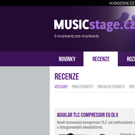
AUDIOZONE.CZ
S muzikanty pro muzikanty
NOVINKY
RECENZE
ROZ
Recenze
VŠECHNY
PRO KYTARISTY
PRO BASKYTARISTY
PRO
Aguilar TLC Compressor EQ DLX
Nově inovovaný kompresor TLC od světoznámé a
s integrovaným ekvalizérem.
Stejně j