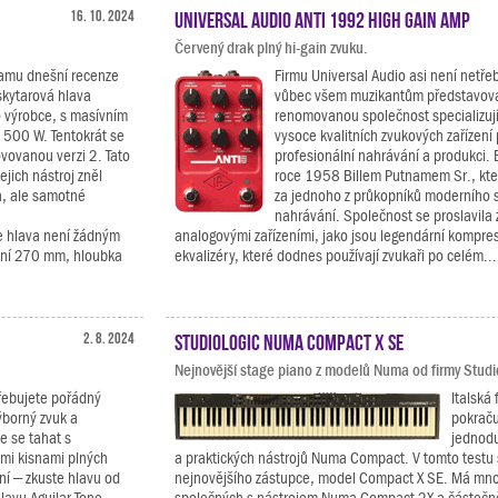
16. 10. 2024
Universal Audio ANTI 1992 High Gain Amp
Červený drak plný hi-gain zvuku.
amu dnešní recenze
Firmu Universal Audio asi není netře
kytarová hlava
vůbec všem muzikantům představova
 výrobce, s masívním
renomovanou společnost specializují
500 W. Tentokrát se
vysoce kvalitních zvukových zařízení 
vovanou verzi 2. Tato
profesionální nahrávání a produkci. 
jejich nástroj zněl
roce 1958 Billem Putnamem Sr., kte
h, ale samotné
za jednoho z průkopníků moderního 
nahrávání. Společnost se proslavila
e hlava není žádným
analogovými zařízeními, jako jsou legendární kompre
činí 270 mm, hloubka
ekvalizéry, které dodnes používají zvukaři po celém...
2. 8. 2024
Studiologic Numa Compact X SE
Nejnovější stage piano z modelů Numa od firmy Studi
řebujete pořádný
Italská 
ýborný zvuk a
pokračuj
e se tahat s
jednodu
mi kisnami plných
a praktických nástrojů Numa Compact. V tomto testu
ní – zkuste hlavu od
nejnovějšího zástupce, model Compact X SE. Má mno