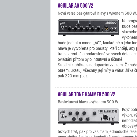
Aguilar AG 500 V2
Nová verze baskytarová hlavy s výkonem 500 W.
Na progr
bude bas
slavného
výkonem 
bude jednat o model „AG“, konkrétně o jeho ino
hlava je vytvořena pro basisty, kteří chtějí, aby 
transparentně a prokresleně ve všech detailec
ovládání přitom bylo intuitivní a účinné.
Subtilní krabička s nadupaným zvukem. Že naš
obrem, ukazují všechny její míry a váha: šířka 
pak 220 mm (bez...
Aguilar Tone Hammer 500 V2
Baskytarová hlava s výkonem 500 W.
Když pot
výkon, v
nehodlát
obrovský
těžkých traf, pak pro vás mám jednoduché řeše