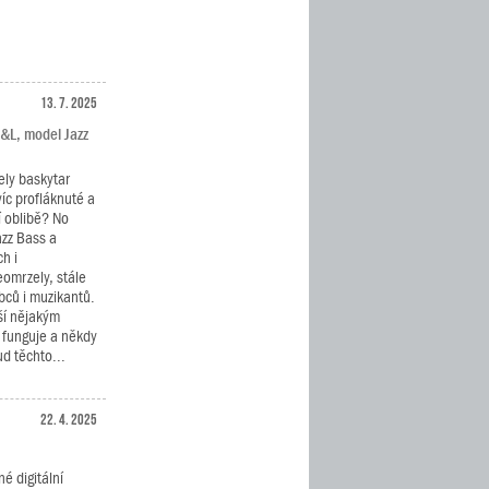
13. 7. 2025
G&L, model Jazz
ely baskytar
víc profláknuté a
í oblibě? No
azz Bass a
h i
eomrzely, stále
bců i muzikantů.
ší nějakým
 funguje a někdy
d těchto...
22. 4. 2025
é digitální