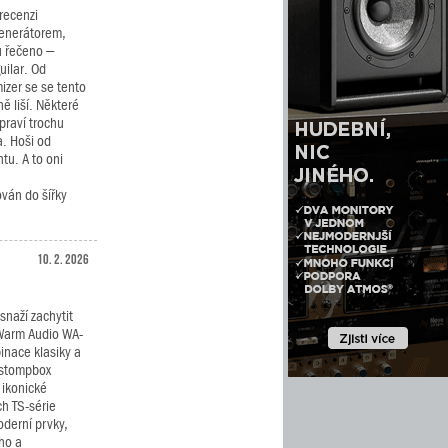
recenzi
generátorem,
u řečeno –
uilar. Od
izer se se tento
 liší. Některé
praví trochu
. Hoši od
tu. A to oni
ván do šířky
10. 2. 2026
snaží zachytit
 Warm Audio WA-
inace klasiky a
 stompbox
 ikonické
ch TS-série
oderní prvky,
ého a