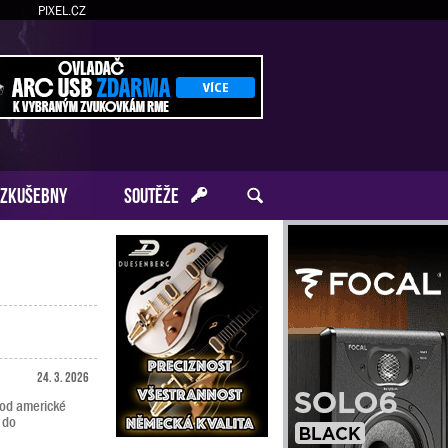
PIXEL.CZ
ZKUŠEBNY
SOUTĚŽE
24. 3. 2026
 od americké
 do