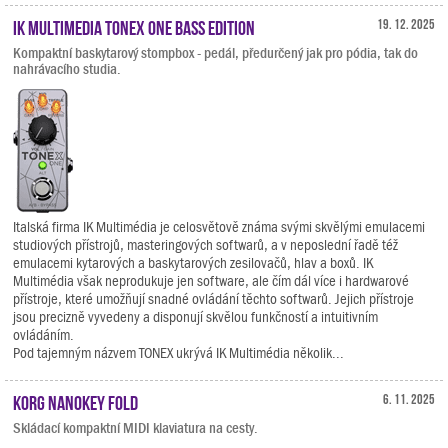
IK Multimedia TONEX ONE Bass Edition
19. 12. 2025
Kompaktní baskytarový stompbox - pedál, předurčený jak pro pódia, tak do
nahrávacího studia.
Italská firma IK Multimédia je celosvětově známa svými skvělými emulacemi
studiových přístrojů, masteringových softwarů, a v neposlední řadě též
emulacemi kytarových a baskytarových zesilovačů, hlav a boxů. IK
Multimédia však neprodukuje jen software, ale čím dál více i hardwarové
přístroje, které umožňují snadné ovládání těchto softwarů. Jejich přístroje
jsou precizně vyvedeny a disponují skvělou funkčností a intuitivním
ovládáním.
Pod tajemným názvem TONEX ukrývá IK Multimédia několik...
KORG nanoKEY Fold
6. 11. 2025
Skládací kompaktní MIDI klaviatura na cesty.