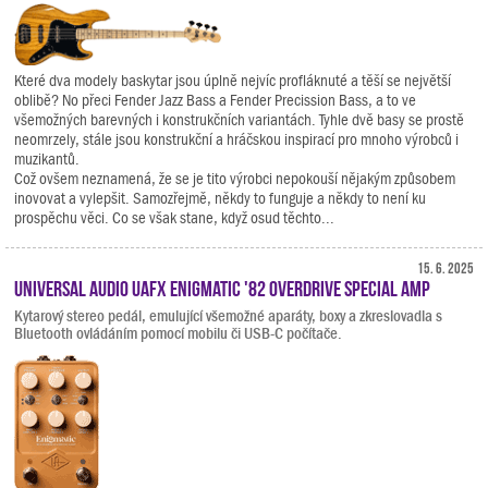
Které dva modely baskytar jsou úplně nejvíc profláknuté a těší se největší
oblibě? No přeci Fender Jazz Bass a Fender Precission Bass, a to ve
všemožných barevných i konstrukčních variantách. Tyhle dvě basy se prostě
neomrzely, stále jsou konstrukční a hráčskou inspirací pro mnoho výrobců i
muzikantů.
Což ovšem neznamená, že se je tito výrobci nepokouší nějakým způsobem
inovovat a vylepšit. Samozřejmě, někdy to funguje a někdy to není ku
prospěchu věci. Co se však stane, když osud těchto...
15. 6. 2025
Universal Audio UAFX Enigmatic '82 Overdrive Special Amp
Kytarový stereo pedál, emulující všemožné aparáty, boxy a zkreslovadla s
Bluetooth ovládáním pomocí mobilu či USB-C počítače.