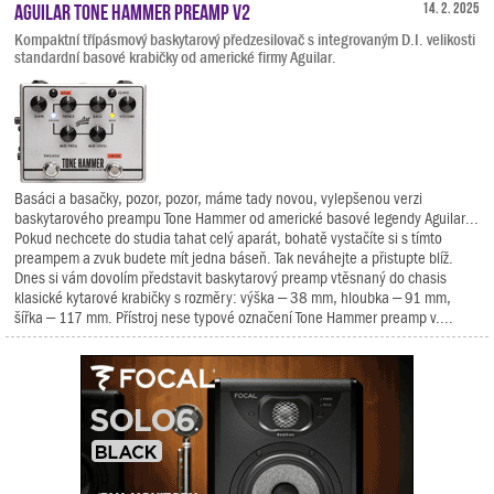
Aguilar Tone Hammer Preamp V2
14. 2. 2025
Kompaktní třípásmový baskytarový předzesilovač s integrovaným D.I. velikosti
standardní basové krabičky od americké firmy Aguilar.
Basáci a basačky, pozor, pozor, máme tady novou, vylepšenou verzi
baskytarového preampu Tone Hammer od americké basové legendy Aguilar...
Pokud nechcete do studia tahat celý aparát, bohatě vystačíte si s tímto
preampem a zvuk budete mít jedna báseň. Tak neváhejte a přistupte blíž.
Dnes si vám dovolím představit baskytarový preamp vtěsnaný do chasis
klasické kytarové krabičky s rozměry: výška – 38 mm, hloubka – 91 mm,
šířka – 117 mm. Přístroj nese typové označení Tone Hammer preamp v....