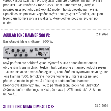
výrobu vysoce kvalitních zvukových zařízení pro profesionální nahrávání a
produkci. Byla založena v roce 1958 Billem Putnamem Sr., který je
považován za jednoho z průkopníků moderního studiového nahrávání.
Společnost se proslavila zejména svými analogovými zařízeními, jako jsou
legendární kompresory a ekvalizéry, které dodnes používají zvukaři po
celém...
Aguilar Tone Hammer 500 V2
2. 8. 2024
Baskytarová hlava s výkonem 500 W.
Když potřebujete pořádný výkon, výborný zvuk a nehodláte se tahat s
obrovskými kisnami plných těžkých traf, pak pro vás mám jednoduché řešení
– zkuste hlavu od amerického Aguilaru, konkrétně baskytarovou hlavu Aguilar
Tone Hammer 500, tentokráte inovovanou verzi 2, která je stejně jako
předchozí model inspirovaná efektovým pedálem Tone Hammer.
Drobnost velikého významu. Touto parafrází začnu popis naší „hlavičky“.
Svým osobním měřením jsem zjistil, že hlava je 275 mm široká, 218 mm
hluboká...
Studiologic Numa Compact X SE
28. 7. 2024