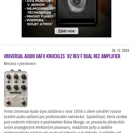
20. 12. 2024
Universal Audio UAFX Knuckles ´92 Rev F Dual Rec Amplifier
Mesina v plechovce.
Firma Universal Audio byla založena v roce 1958 s cílem vytvářet vysoce
kvalitní audio zařízení pro profesionální nahrávání. Společnost, která vznikla
pod vedením inženýra a podnikatele Boba Mooga, se proslavila především
svými analogovými efektovými procesory, mixážními pulty a dalšími
profesionálními nástroji pro zvukové inženýry a hudebníky. V průběhu let