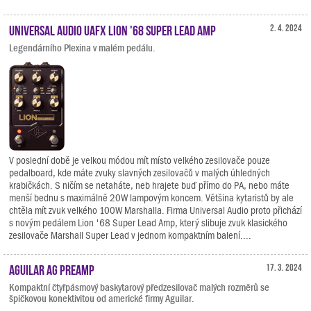
Universal Audio UAFX Lion '68 Super Lead Amp
2. 4. 2024
Legendárního Plexina v malém pedálu.
V poslední době je velkou módou mít místo velkého zesilovače pouze
pedalboard, kde máte zvuky slavných zesilovačů v malých úhledných
krabičkách. S ničím se netaháte, neb hrajete buď přímo do PA, nebo máte
menší bednu s maximálně 20W lampovým koncem. Většina kytaristů by ale
chtěla mít zvuk velkého 100W Marshalla. Firma Universal Audio proto přichází
s novým pedálem Lion '68 Super Lead Amp, který slibuje zvuk klasického
zesilovače Marshall Super Lead v jednom kompaktním balení....
Aguilar AG Preamp
17. 3. 2024
Kompaktní čtyřpásmový baskytarový předzesilovač malých rozměrů se
špičkovou konektivitou od americké firmy Aguilar.