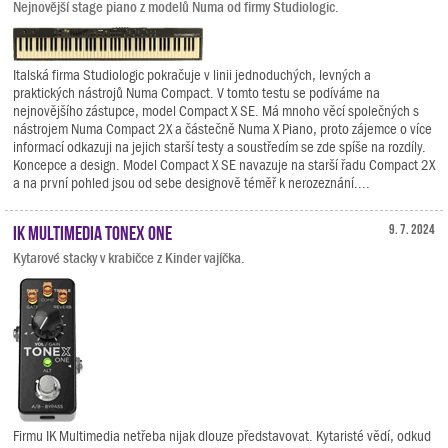
Nejnovější stage piano z modelů Numa od firmy Studiologic.
Italská firma Studiologic pokračuje v linii jednoduchých, levných a
praktických nástrojů Numa Compact. V tomto testu se podíváme na
nejnovějšího zástupce, model Compact X SE. Má mnoho věcí společných s
nástrojem Numa Compact 2X a částečně Numa X Piano, proto zájemce o více
informací odkazuji na jejich starší testy a soustředím se zde spíše na rozdíly.
Koncepce a design. Model Compact X SE navazuje na starší řadu Compact 2X
a na první pohled jsou od sebe designově téměř k nerozeznání....
IK Multimedia TONEX ONE
9. 7. 2024
Kytarové stacky v krabičce z Kinder vajíčka.
Firmu IK Multimedia netřeba nijak dlouze představovat. Kytaristé vědí, odkud