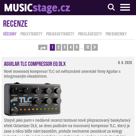
S muzikanty pro muzikanty
Recenze
VŠECHNY
PRO KYTARISTY
PRO BASKYTARISTY
PRO KLÁVESISTY
PRO BUBENÍKY
1
2
3
4
5
12
Stránka
1
z
12
Další
…
Aguilar TLC Compressor EQ DLX
8. 6. 2026
Nově inovovaný kompresor TLC od světoznámé americké firmy Aguilar s
integrovaným ekvalizérem.
Stejně jako jsem v nedávné recenzi testoval nově přepracovaný baskytarový
efekt Octamizer DLX, se dnes podívám na inovovaný kompresor TLC, který je
zase o něco blíže nám basistům, protože nechceme zaostávat za kolegy