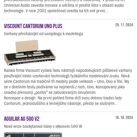
Universal Audio zavedla inovace a udržela si pověst lídra v oblasti audio
technologie. V roce 2001 společnost uvedla na trh své první...
Viscount Cantorum Uno Plus
25. 11. 2024
Varhany přecházející od samplingu k modelingu.
Italská firma Viscount vydala řadu nástrojů napodobujících píšťalové varhany
používající místo vzorkování technologii fyzikálního modelování zvuku. Nová
série Cantorum má tradičně tři modely podle velikosti – Uno, Duo a Trio. My
se v dnešním testu podíváme na nejmenší z nich, Uno, koncipovaný jako
snadno přenosný „pozitiv“ se zabudovaným ozvučením.
Koncepce a design. Na první pohled firma drží svou dobrou tradici řady
Cantorum, jednoduššího a levnějšího nástroje, přesto se slušnými...
Aguilar AG 500 V2
16. 10. 2024
Nová verze baskytarová hlavy s výkonem 500 W.