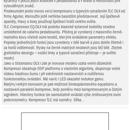
kytaristy v počtu jejich krabiček v pedalboardu a v kráse a mohutnosti jimi
vylouděných zvuků.
Prozkoumám proto novou verzi kompresoru s typovým označením TLC DLX od
firmy Aguilar, kteroužto jistě netřeba basistům představovat. Její špičkové
aparáty, hlavy a boxy používají špičkoví hráči celého světa.
TLC Compressor EQ DLX má podobu klasické kytarové krabičky snadno
umístitelné do vašeho pedalboardu. Přístroj je vyrobený z masivního černě-
matného kovu včetně osmi knobů, kterými ovládáme parametry efektu.
Popisky jednotlivých funkcí jsou vyvedeny v bílé barvě a jsou dobře čitelné i
za horší viditelnosti. Rysky na černě-matných knobech jsou též bílé. Zbytek
grafického desingu – vodící linky a typové označení přístroje – je světle
modrý.
Jako u Octamizeru DLX i zde je inovace modelu vzata velmi důsledně.
Kompresor obsahuje DSP platformu s vlastními algoritmy, disponuje velmi
nízkou hladinou šumu i při extrémních nastaveních a rozšířenou
funkcionalitou ovládání. Má navíc i LED ukazatel redukce gainu.
Malým/velkým bonusem je pak možnost širokopásmového equalizeru a
nastavení paralelní komprese, tedy poměru mezi komprimovaným a čistým
signálem. Všechny funkce lze samostatně ovládat výše zmiňovanými osmi
potenciometry. Kompresor TLC má rozměry: šířka...