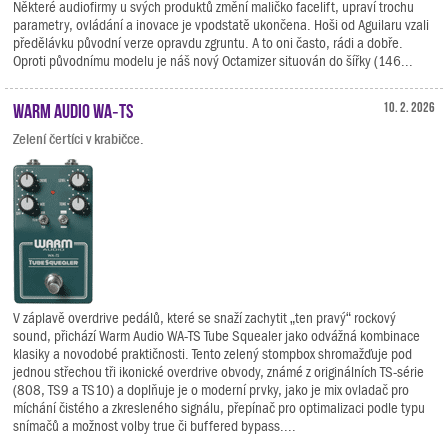
Některé audiofirmy u svých produktů změní maličko facelift, upraví trochu
parametry, ovládání a inovace je vpodstatě ukončena. Hoši od Aguilaru vzali
předělávku původní verze opravdu zgruntu. A to oni často, rádi a dobře.
Oproti původnímu modelu je náš nový Octamizer situován do šířky (146...
Warm Audio WA‑TS
10. 2. 2026
Zelení čertíci v krabičce.
V záplavě overdrive pedálů, které se snaží zachytit „ten pravý“ rockový
sound, přichází Warm Audio WA-TS Tube Squealer jako odvážná kombinace
klasiky a novodobé praktičnosti. Tento zelený stompbox shromažďuje pod
jednou střechou tři ikonické overdrive obvody, známé z originálních TS-série
(808, TS9 a TS10) a doplňuje je o moderní prvky, jako je mix ovladač pro
míchání čistého a zkresleného signálu, přepínač pro optimalizaci podle typu
snímačů a možnost volby true či buffered bypass....