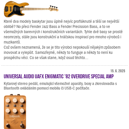
Které dva modely baskytar jsou úplně nejvíc profláknuté a těší se největší
oblibě? No přeci Fender Jazz Bass a Fender Precission Bass, a to ve
všemožných barevných i konstrukčních variantách. Tyhle dvě basy se prostě
neomrzely, stále jsou konstrukční a hráčskou inspirací pro mnoho výrobců i
muzikantů.
Což ovšem neznamená, že se je tito výrobci nepokouší nějakým způsobem
inovovat a vylepšit. Samozřejmě, někdy to funguje a někdy to není ku
prospěchu věci. Co se však stane, když osud těchto...
15. 6. 2025
Universal Audio UAFX Enigmatic '82 Overdrive Special Amp
Kytarový stereo pedál, emulující všemožné aparáty, boxy a zkreslovadla s
Bluetooth ovládáním pomocí mobilu či USB-C počítače.