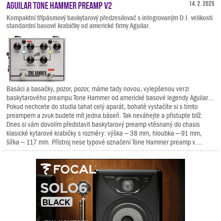
Aguilar Tone Hammer Preamp V2
14. 2. 2025
Kompaktní třípásmový baskytarový předzesilovač s integrovaným D.I. velikosti
standardní basové krabičky od americké firmy Aguilar.
Basáci a basačky, pozor, pozor, máme tady novou, vylepšenou verzi
baskytarového preampu Tone Hammer od americké basové legendy Aguilar...
Pokud nechcete do studia tahat celý aparát, bohatě vystačíte si s tímto
preampem a zvuk budete mít jedna báseň. Tak neváhejte a přistupte blíž.
Dnes si vám dovolím představit baskytarový preamp vtěsnaný do chasis
klasické kytarové krabičky s rozměry: výška – 38 mm, hloubka – 91 mm,
šířka – 117 mm. Přístroj nese typové označení Tone Hammer preamp v....