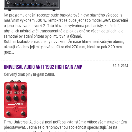
Na programu dnešní recenze bude baskytarová hlava slavného výrobce, s
masívním výkonem 500 W. Tentokrát se bude jednat o model „AG“, konkrétně
o jeho inovovanou verzi 2. Tato hlava je vytvořena pro basisty, kteří chtějí,
aby jejich nástroj zněl transparentně a prokresleně ve všech detailech, ale
samotné ovládání přitom bylo intuitivní a účinné.
Subtilní krabička s nadupaným zvukem. Že naše hlava není žádným obrem,
ukazují všechny její míry a váha: šířka činí 270 mm, hloubka pak 220 mm
(bez...
Universal Audio ANTI 1992 High Gain Amp
30. 9. 2024
Červený drak plný hi-gain zvuku.
Firmu Universal Audio asi není netřeba kytaristům a vůbec všem muzikantům
představovat. Jedná se o renomovanou společnost specializující se na