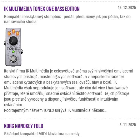
IK Multimedia TONEX ONE Bass Edition
19. 12. 2025
Kompaktní baskytarový stompbox - pedál, předurčený jak pro pódia, tak do
nahrávacího studia.
Italská firma IK Multimédia je celosvětově známa svými skvělými emulacemi
studiových přístrojů, masteringových softwarů, a v neposlední řadě též
emulacemi kytarových a baskytarových zesilovačů, hlav a boxů. IK
Multimédia však neprodukuje jen software, ale čím dál více i hardwarové
přístroje, které umožňují snadné ovládání těchto softwarů. Jejich přístroje
jsou precizně vyvedeny a disponují skvělou funkčností a intuitivním
ovládáním.
Pod tajemným názvem TONEX ukrývá IK Multimédia několik...
KORG nanoKEY Fold
6. 11. 2025
Skládací kompaktní MIDI klaviatura na cesty.