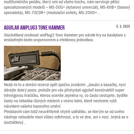
multifunkčního pedálu, který umí od všeho trochu, nám servíruje pětici
specializovaných modelů – MS-50G+ (kytarový univerzál), MS-60B+ (basový
specialista), MS-70CDR+ (modulační snílek), MS-200D+...
Aguilar amPlug3 Tone Hammer
5. 3. 2025
Sluchátkový zesilovač amPlug3 Tone Hammer pro nácvik hry na baskytaru s
vestavěným bicím sequencerem a efektovou jednotkou.
Nedá mi to a dnešní recenzi opět zpočnu zvoláním: „basáci a basačky, nyní
dávejte dobrý pozor, protože pro vás přichystali aguilaří konstruktéři super
tréningovou hračičku, kterou oceníte zejména vy, co často cestujete, bydlíte
často na několika různých místech s vícero lidmi, které nechcete rušit
nácvikem vašeho basového umění.
Představím vám totiž neuvěřitelně chytré udělátko, se kterým se od svého
nástroje nebudete moci vůbec odtrhnout, a to ve dne, ani v noci. Jedná se o
sluchátkový...