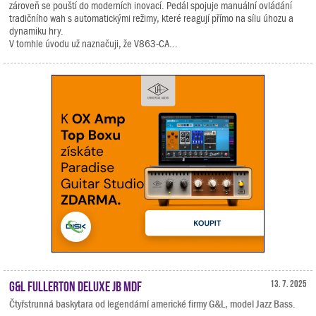
zároveň se pouští do moderních inovací. Pedál spojuje manuální ovládání
tradičního wah s automatickými režimy, které reagují přímo na sílu úhozu a
dynamiku hry.
V tomhle úvodu už naznačuji, že V863-CA...
G&L Fullerton Deluxe JB MDF
13. 7. 2025
Čtyřstrunná baskytara od legendární americké firmy G&L, model Jazz Bass.