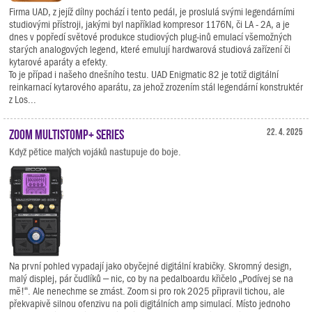
Firma UAD, z jejíž dílny pochází i tento pedál, je proslulá svými legendárními
studiovými přístroji, jakými byl například kompresor 1176N, či LA - 2A, a je
dnes v popředí světové produkce studiových plug-inů emulací všemožných
starých analogových legend, které emulují hardwarová studiová zařízení či
kytarové aparáty a efekty.
To je případ i našeho dnešního testu. UAD Enigmatic 82 je totiž digitální
reinkarnací kytarového aparátu, za jehož zrozením stál legendární konstruktér
z Los...
Zoom MultiStomp+ Series
22. 4. 2025
Když pětice malých vojáků nastupuje do boje.
Na první pohled vypadají jako obyčejné digitální krabičky. Skromný design,
malý displej, pár čudlíků – nic, co by na pedalboardu křičelo „Podívej se na
mě!“. Ale nenechme se zmást. Zoom si pro rok 2025 připravil tichou, ale
překvapivě silnou ofenzivu na poli digitálních amp simulací. Místo jednoho