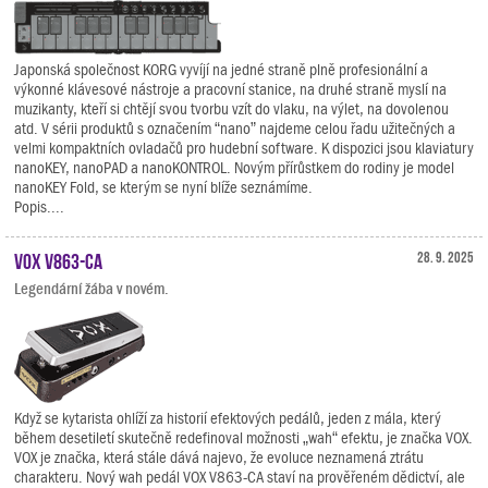
Japonská společnost KORG vyvíjí na jedné straně plně profesionální a
výkonné klávesové nástroje a pracovní stanice, na druhé straně myslí na
muzikanty, kteří si chtějí svou tvorbu vzít do vlaku, na výlet, na dovolenou
atd. V sérii produktů s označením “nano” najdeme celou řadu užitečných a
velmi kompaktních ovladačů pro hudební software. K dispozici jsou klaviatury
nanoKEY, nanoPAD a nanoKONTROL. Novým přírůstkem do rodiny je model
nanoKEY Fold, se kterým se nyní blíže seznámíme.
Popis....
VOX V863-CA
28. 9. 2025
Legendární žába v novém.
Když se kytarista ohlíží za historií efektových pedálů, jeden z mála, který
během desetiletí skutečně redefinoval možnosti „wah“ efektu, je značka VOX.
VOX je značka, která stále dává najevo, že evoluce neznamená ztrátu
charakteru. Nový wah pedál VOX V863-CA staví na prověřeném dědictví, ale