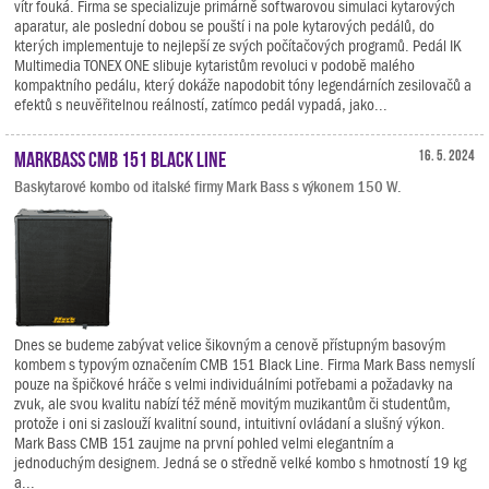
vítr fouká. Firma se specializuje primárně softwarovou simulaci kytarových
aparatur, ale poslední dobou se pouští i na pole kytarových pedálů, do
kterých implementuje to nejlepší ze svých počítačových programů. Pedál IK
Multimedia TONEX ONE slibuje kytaristům revoluci v podobě malého
kompaktního pedálu, který dokáže napodobit tóny legendárních zesilovačů a
efektů s neuvěřitelnou reálností, zatímco pedál vypadá, jako...
Markbass CMB 151 Black Line
16. 5. 2024
Baskytarové kombo od italské firmy Mark Bass s výkonem 150 W.
Dnes se budeme zabývat velice šikovným a cenově přístupným basovým
kombem s typovým označením CMB 151 Black Line. Firma Mark Bass nemyslí
pouze na špičkové hráče s velmi individuálními potřebami a požadavky na
zvuk, ale svou kvalitu nabízí též méně movitým muzikantům či studentům,
protože i oni si zaslouží kvalitní sound, intuitivní ovládaní a slušný výkon.
Mark Bass CMB 151 zaujme na první pohled velmi elegantním a
jednoduchým designem. Jedná se o středně velké kombo s hmotností 19 kg
a...