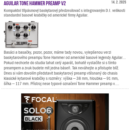
Aguilar Tone Hammer Preamp V2
14. 2. 2025
Kompaktní třípásmový baskytarový předzesilovač s integrovaným D.I. velikosti
standardní basové krabičky od americké firmy Aguilar.
Basáci a basačky, pozor, pozor, máme tady novou, vylepšenou verzi
baskytarového preampu Tone Hammer od americké basové legendy Aguilar...
Pokud nechcete do studia tahat celý aparát, bohatě vystačíte si s tímto
preampem a zvuk budete mít jedna báseň. Tak neváhejte a přistupte blíž.
Dnes si vám dovolím představit baskytarový preamp vtěsnaný do chasis
klasické kytarové krabičky s rozměry: výška – 38 mm, hloubka – 91 mm,
šířka – 117 mm. Přístroj nese typové označení Tone Hammer preamp v....