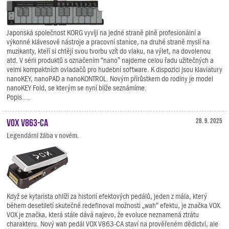
Japonská společnost KORG vyvíjí na jedné straně plně profesionální a
výkonné klávesové nástroje a pracovní stanice, na druhé straně myslí na
muzikanty, kteří si chtějí svou tvorbu vzít do vlaku, na výlet, na dovolenou
atd. V sérii produktů s označením “nano” najdeme celou řadu užitečných a
velmi kompaktních ovladačů pro hudební software. K dispozici jsou klaviatury
nanoKEY, nanoPAD a nanoKONTROL. Novým přírůstkem do rodiny je model
nanoKEY Fold, se kterým se nyní blíže seznámíme.
Popis....
VOX V863-CA
28. 9. 2025
Legendární žába v novém.
Když se kytarista ohlíží za historií efektových pedálů, jeden z mála, který
během desetiletí skutečně redefinoval možnosti „wah“ efektu, je značka VOX.
VOX je značka, která stále dává najevo, že evoluce neznamená ztrátu
charakteru. Nový wah pedál VOX V863-CA staví na prověřeném dědictví, ale