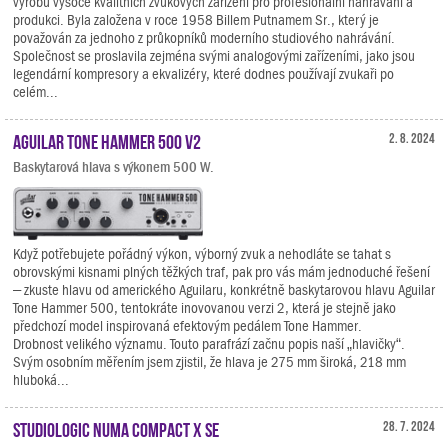
výrobu vysoce kvalitních zvukových zařízení pro profesionální nahrávání a
produkci. Byla založena v roce 1958 Billem Putnamem Sr., který je
považován za jednoho z průkopníků moderního studiového nahrávání.
Společnost se proslavila zejména svými analogovými zařízeními, jako jsou
legendární kompresory a ekvalizéry, které dodnes používají zvukaři po
celém...
Aguilar Tone Hammer 500 V2
2. 8. 2024
Baskytarová hlava s výkonem 500 W.
Když potřebujete pořádný výkon, výborný zvuk a nehodláte se tahat s
obrovskými kisnami plných těžkých traf, pak pro vás mám jednoduché řešení
– zkuste hlavu od amerického Aguilaru, konkrétně baskytarovou hlavu Aguilar
Tone Hammer 500, tentokráte inovovanou verzi 2, která je stejně jako
předchozí model inspirovaná efektovým pedálem Tone Hammer.
Drobnost velikého významu. Touto parafrází začnu popis naší „hlavičky“.
Svým osobním měřením jsem zjistil, že hlava je 275 mm široká, 218 mm
hluboká...
Studiologic Numa Compact X SE
28. 7. 2024