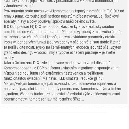
kytaristy v počtu jejich krabiček v pedalboardu a v kráse a mohutnosti jimi
vylouděných zvuků.
Prozkoumám proto novou verzi kompresoru s typovým označením TLC DLX od
firmy Aguilar, kteroužto jistě netřeba basistům představovat. Její špičkové
aparáty, hlavy a boxy používají špičkoví hráči celého světa.
TLC Compressor EQ DLX má podobu klasické kytarové krabičky snadno
umístitelné do vašeho pedalboardu. Přístroj je vyrobený z masivního černě-
matného kovu včetně osmi knobů, kterými ovládáme parametry efektu.
Popisky jednotlivých funkcí jsou vyvedeny v bílé barvě a jsou dobře čitelné i
za horší viditelnosti. Rysky na černě-matných knobech jsou též bílé. Zbytek
grafického desingu – vodící linky a typové označení přístroje – je světle
modrý.
Jako u Octamizeru DLX i zde je inovace modelu vzata velmi důsledně.
Kompresor obsahuje DSP platformu s vlastními algoritmy, disponuje velmi
nízkou hladinou šumu i při extrémních nastaveních a rozšířenou
funkcionalitou ovládání. Má navíc i LED ukazatel redukce gainu.
Malým/velkým bonusem je pak možnost širokopásmového equalizeru a
nastavení paralelní komprese, tedy poměru mezi komprimovaným a čistým
signálem. Všechny funkce lze samostatně ovládat výše zmiňovanými osmi
potenciometry. Kompresor TLC má rozměry: šířka...