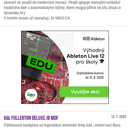
zároveň se pouští do moderních inovací. Pedál spojuje manuální ovládání
tradičního wah s automatickými režimy, které reagují přímo na sílu úhozu a
dynamiku hry.
V tomhle úvodu už naznačuji, že V863-CA...
G&L Fullerton Deluxe JB MDF
13. 7. 2025
Čtyřstrunná baskytara od legendární americké firmy G&L, model Jazz Bass.