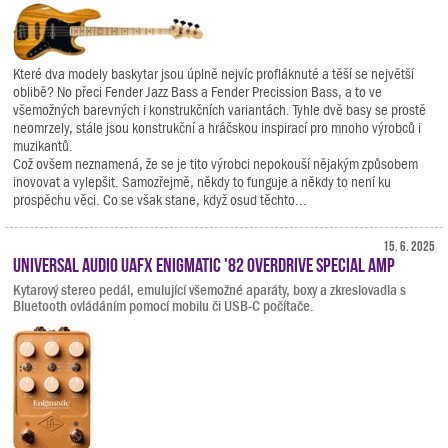
Které dva modely baskytar jsou úplně nejvíc profláknuté a těší se největší
oblibě? No přeci Fender Jazz Bass a Fender Precission Bass, a to ve
všemožných barevných i konstrukčních variantách. Tyhle dvě basy se prostě
neomrzely, stále jsou konstrukční a hráčskou inspirací pro mnoho výrobců i
muzikantů.
Což ovšem neznamená, že se je tito výrobci nepokouší nějakým způsobem
inovovat a vylepšit. Samozřejmě, někdy to funguje a někdy to není ku
prospěchu věci. Co se však stane, když osud těchto...
15. 6. 2025
Universal Audio UAFX Enigmatic '82 Overdrive Special Amp
Kytarový stereo pedál, emulující všemožné aparáty, boxy a zkreslovadla s
Bluetooth ovládáním pomocí mobilu či USB-C počítače.