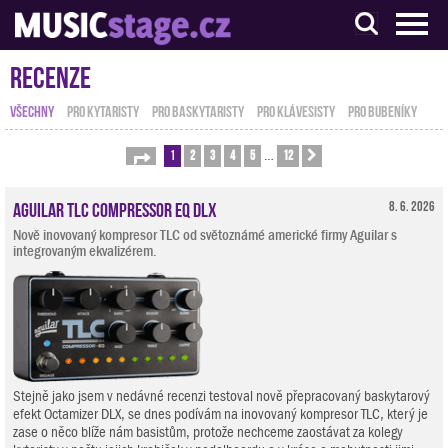
S muzikanty pro muzikanty
Recenze
VŠECHNY
PRO KYTARISTY
PRO BASKYTARISTY
PRO KLÁVESISTY
PRO BUBENÍKY
1
2
3
4
5
12
Stránka
1
z
12
Další
…
Aguilar TLC Compressor EQ DLX
8. 6. 2026
Nově inovovaný kompresor TLC od světoznámé americké firmy Aguilar s
integrovaným ekvalizérem.
Stejně jako jsem v nedávné recenzi testoval nově přepracovaný baskytarový
efekt Octamizer DLX, se dnes podívám na inovovaný kompresor TLC, který je
zase o něco blíže nám basistům, protože nechceme zaostávat za kolegy