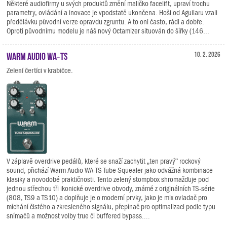
Některé audiofirmy u svých produktů změní maličko facelift, upraví trochu
parametry, ovládání a inovace je vpodstatě ukončena. Hoši od Aguilaru vzali
předělávku původní verze opravdu zgruntu. A to oni často, rádi a dobře.
Oproti původnímu modelu je náš nový Octamizer situován do šířky (146...
Warm Audio WA‑TS
10. 2. 2026
Zelení čertíci v krabičce.
V záplavě overdrive pedálů, které se snaží zachytit „ten pravý“ rockový
sound, přichází Warm Audio WA-TS Tube Squealer jako odvážná kombinace
klasiky a novodobé praktičnosti. Tento zelený stompbox shromažďuje pod
jednou střechou tři ikonické overdrive obvody, známé z originálních TS-série
(808, TS9 a TS10) a doplňuje je o moderní prvky, jako je mix ovladač pro
míchání čistého a zkresleného signálu, přepínač pro optimalizaci podle typu
snímačů a možnost volby true či buffered bypass....