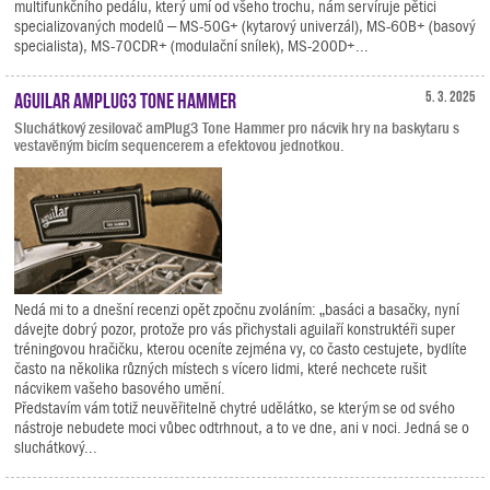
multifunkčního pedálu, který umí od všeho trochu, nám servíruje pětici
specializovaných modelů – MS-50G+ (kytarový univerzál), MS-60B+ (basový
specialista), MS-70CDR+ (modulační snílek), MS-200D+...
Aguilar amPlug3 Tone Hammer
5. 3. 2025
Sluchátkový zesilovač amPlug3 Tone Hammer pro nácvik hry na baskytaru s
vestavěným bicím sequencerem a efektovou jednotkou.
Nedá mi to a dnešní recenzi opět zpočnu zvoláním: „basáci a basačky, nyní
dávejte dobrý pozor, protože pro vás přichystali aguilaří konstruktéři super
tréningovou hračičku, kterou oceníte zejména vy, co často cestujete, bydlíte
často na několika různých místech s vícero lidmi, které nechcete rušit
nácvikem vašeho basového umění.
Představím vám totiž neuvěřitelně chytré udělátko, se kterým se od svého
nástroje nebudete moci vůbec odtrhnout, a to ve dne, ani v noci. Jedná se o
sluchátkový...