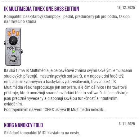
IK Multimedia TONEX ONE Bass Edition
19. 12. 2025
Kompaktní baskytarový stompbox - pedál, předurčený jak pro pódia, tak do
nahrávacího studia.
Italská firma IK Multimédia je celosvětově známa svými skvělými emulacemi
studiových přístrojů, masteringových softwarů, a v neposlední řadě též
emulacemi kytarových a baskytarových zesilovačů, hlav a boxů. IK
Multimédia však neprodukuje jen software, ale čím dál více i hardwarové
přístroje, které umožňují snadné ovládání těchto softwarů. Jejich přístroje
jsou precizně vyvedeny a disponují skvělou funkčností a intuitivním
ovládáním.
Pod tajemným názvem TONEX ukrývá IK Multimédia několik...
KORG nanoKEY Fold
6. 11. 2025
Skládací kompaktní MIDI klaviatura na cesty.