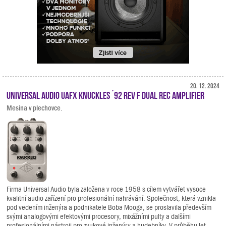
20. 12. 2024
Universal Audio UAFX Knuckles ´92 Rev F Dual Rec Amplifier
Mesina v plechovce.
Firma Universal Audio byla založena v roce 1958 s cílem vytvářet vysoce
kvalitní audio zařízení pro profesionální nahrávání. Společnost, která vznikla
pod vedením inženýra a podnikatele Boba Mooga, se proslavila především
svými analogovými efektovými procesory, mixážními pulty a dalšími
profesionálními nástroji pro zvukové inženýry a hudebníky. V průběhu let