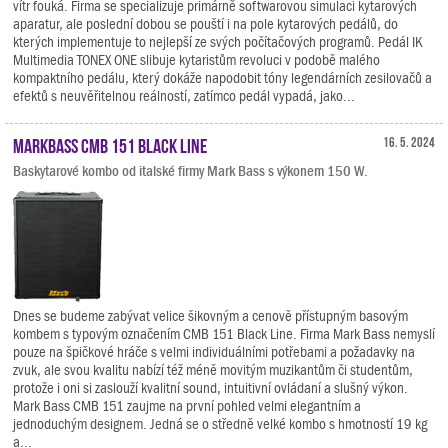
vítr fouká. Firma se specializuje primárně softwarovou simulaci kytarových
aparatur, ale poslední dobou se pouští i na pole kytarových pedálů, do
kterých implementuje to nejlepší ze svých počítačových programů. Pedál IK
Multimedia TONEX ONE slibuje kytaristům revoluci v podobě malého
kompaktního pedálu, který dokáže napodobit tóny legendárních zesilovačů a
efektů s neuvěřitelnou reálností, zatímco pedál vypadá, jako...
Markbass CMB 151 Black Line
16. 5. 2024
Baskytarové kombo od italské firmy Mark Bass s výkonem 150 W.
Dnes se budeme zabývat velice šikovným a cenově přístupným basovým
kombem s typovým označením CMB 151 Black Line. Firma Mark Bass nemyslí
pouze na špičkové hráče s velmi individuálními potřebami a požadavky na
zvuk, ale svou kvalitu nabízí též méně movitým muzikantům či studentům,
protože i oni si zaslouží kvalitní sound, intuitivní ovládaní a slušný výkon.
Mark Bass CMB 151 zaujme na první pohled velmi elegantním a
jednoduchým designem. Jedná se o středně velké kombo s hmotností 19 kg
a...