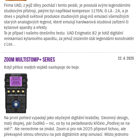
Firma UAD, z jejíž dílny pochází i tento pedál, je proslulá svými legendárními
studiovými přístroji, jakými byl například kompresor 1176N, či LA - 2A, a je
dnes v popředí světové produkce studiových plug-inů emulací všemožných
starých analogových legend, které emulují hardwarová studiová zařízení či
kytarové aparáty a efekty.
To je případ i našeho dnešního testu. UAD Enigmatic 82 je totiž digitální
reinkarnací kytarového aparátu, za jehož zrozením stál legendární konstruktér
z Los...
Zoom MultiStomp+ Series
22. 4. 2025
Když pětice malých vojáků nastupuje do boje.
Na první pohled vypadají jako obyčejné digitální krabičky. Skromný design,
malý displej, pár čudlíků – nic, co by na pedalboardu křičelo „Podívej se na
mě!“. Ale nenechme se zmást. Zoom si pro rok 2025 připravil tichou, ale
překvapivě silnou ofenzivu na poli digitálních amp simulací. Místo jednoho