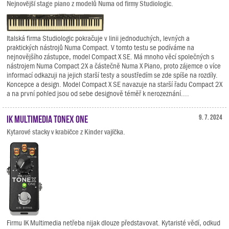
Nejnovější stage piano z modelů Numa od firmy Studiologic.
Italská firma Studiologic pokračuje v linii jednoduchých, levných a
praktických nástrojů Numa Compact. V tomto testu se podíváme na
nejnovějšího zástupce, model Compact X SE. Má mnoho věcí společných s
nástrojem Numa Compact 2X a částečně Numa X Piano, proto zájemce o více
informací odkazuji na jejich starší testy a soustředím se zde spíše na rozdíly.
Koncepce a design. Model Compact X SE navazuje na starší řadu Compact 2X
a na první pohled jsou od sebe designově téměř k nerozeznání....
IK Multimedia TONEX ONE
9. 7. 2024
Kytarové stacky v krabičce z Kinder vajíčka.
Firmu IK Multimedia netřeba nijak dlouze představovat. Kytaristé vědí, odkud