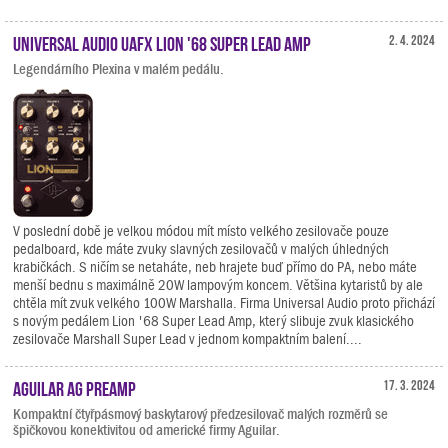
Universal Audio UAFX Lion '68 Super Lead Amp
2. 4. 2024
Legendárního Plexina v malém pedálu.
V poslední době je velkou módou mít místo velkého zesilovače pouze
pedalboard, kde máte zvuky slavných zesilovačů v malých úhledných
krabičkách. S ničím se netaháte, neb hrajete buď přímo do PA, nebo máte
menší bednu s maximálně 20W lampovým koncem. Většina kytaristů by ale
chtěla mít zvuk velkého 100W Marshalla. Firma Universal Audio proto přichází
s novým pedálem Lion '68 Super Lead Amp, který slibuje zvuk klasického
zesilovače Marshall Super Lead v jednom kompaktním balení....
Aguilar AG Preamp
17. 3. 2024
Kompaktní čtyřpásmový baskytarový předzesilovač malých rozměrů se
špičkovou konektivitou od americké firmy Aguilar.