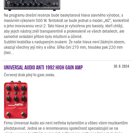
Na programu dnešní recenze bude baskytarová hlava slavného výrobce, s
masívním výkonem 500 W. Tentokrát se bude jednat o model „AG“, konkrétně
o jeho inovovanou verzi 2. Tato hlava je vytvořena pro basisty, kteří chtějí,
aby jejich nástroj zněl transparentně a prokresleně ve všech detailech, ale
samotné ovládání přitom bylo intuitivní a účinné.
Subtilní krabička s nadupaným zvukem. Že naše hlava není žádným obrem,
ukazují všechny její míry a váha: šířka činí 270 mm, hloubka pak 220 mm
(bez...
Universal Audio ANTI 1992 High Gain Amp
30. 9. 2024
Červený drak plný hi-gain zvuku.
Firmu Universal Audio asi není netřeba kytaristům a vůbec všem muzikantům
představovat. Jedná se o renomovanou společnost specializující se na