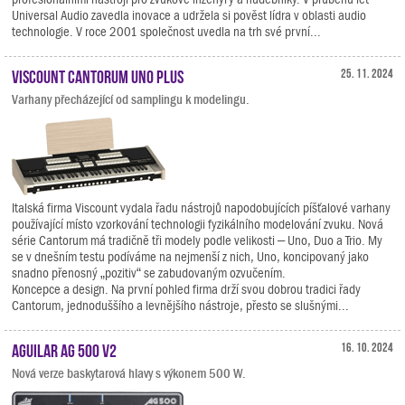
Universal Audio zavedla inovace a udržela si pověst lídra v oblasti audio
technologie. V roce 2001 společnost uvedla na trh své první...
Viscount Cantorum Uno Plus
25. 11. 2024
Varhany přecházející od samplingu k modelingu.
Italská firma Viscount vydala řadu nástrojů napodobujících píšťalové varhany
používající místo vzorkování technologii fyzikálního modelování zvuku. Nová
série Cantorum má tradičně tři modely podle velikosti – Uno, Duo a Trio. My
se v dnešním testu podíváme na nejmenší z nich, Uno, koncipovaný jako
snadno přenosný „pozitiv“ se zabudovaným ozvučením.
Koncepce a design. Na první pohled firma drží svou dobrou tradici řady
Cantorum, jednoduššího a levnějšího nástroje, přesto se slušnými...
Aguilar AG 500 V2
16. 10. 2024
Nová verze baskytarová hlavy s výkonem 500 W.