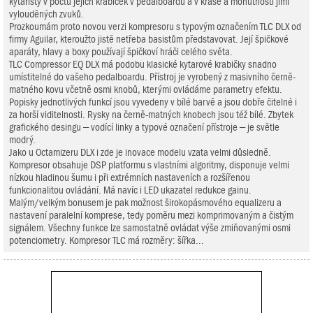
kytaristy v počtu jejich krabiček v pedalboardu a v kráse a mohutnosti jimi
vylouděných zvuků.
Prozkoumám proto novou verzi kompresoru s typovým označením TLC DLX od
firmy Aguilar, kteroužto jistě netřeba basistům představovat. Její špičkové
aparáty, hlavy a boxy používají špičkoví hráči celého světa.
TLC Compressor EQ DLX má podobu klasické kytarové krabičky snadno
umístitelné do vašeho pedalboardu. Přístroj je vyrobený z masivního černě-
matného kovu včetně osmi knobů, kterými ovládáme parametry efektu.
Popisky jednotlivých funkcí jsou vyvedeny v bílé barvě a jsou dobře čitelné i
za horší viditelnosti. Rysky na černě-matných knobech jsou též bílé. Zbytek
grafického desingu – vodící linky a typové označení přístroje – je světle
modrý.
Jako u Octamizeru DLX i zde je inovace modelu vzata velmi důsledně.
Kompresor obsahuje DSP platformu s vlastními algoritmy, disponuje velmi
nízkou hladinou šumu i při extrémních nastaveních a rozšířenou
funkcionalitou ovládání. Má navíc i LED ukazatel redukce gainu.
Malým/velkým bonusem je pak možnost širokopásmového equalizeru a
nastavení paralelní komprese, tedy poměru mezi komprimovaným a čistým
signálem. Všechny funkce lze samostatně ovládat výše zmiňovanými osmi
potenciometry. Kompresor TLC má rozměry: šířka...