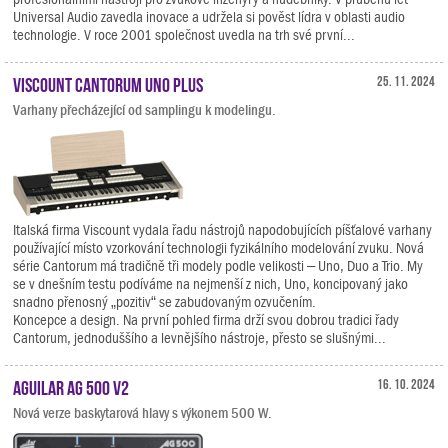
Universal Audio zavedla inovace a udržela si pověst lídra v oblasti audio
technologie. V roce 2001 společnost uvedla na trh své první...
Viscount Cantorum Uno Plus
25. 11. 2024
Varhany přecházející od samplingu k modelingu.
Italská firma Viscount vydala řadu nástrojů napodobujících píšťalové varhany
používající místo vzorkování technologii fyzikálního modelování zvuku. Nová
série Cantorum má tradičně tři modely podle velikosti – Uno, Duo a Trio. My
se v dnešním testu podíváme na nejmenší z nich, Uno, koncipovaný jako
snadno přenosný „pozitiv“ se zabudovaným ozvučením.
Koncepce a design. Na první pohled firma drží svou dobrou tradici řady
Cantorum, jednoduššího a levnějšího nástroje, přesto se slušnými...
Aguilar AG 500 V2
16. 10. 2024
Nová verze baskytarová hlavy s výkonem 500 W.