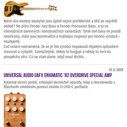
Které dva modely baskytar jsou úplně nejvíc profláknuté a těší se největší
oblibě? No přeci Fender Jazz Bass a Fender Precission Bass, a to ve
všemožných barevných i konstrukčních variantách. Tyhle dvě basy se prostě
neomrzely, stále jsou konstrukční a hráčskou inspirací pro mnoho výrobců i
muzikantů.
Což ovšem neznamená, že se je tito výrobci nepokouší nějakým způsobem
inovovat a vylepšit. Samozřejmě, někdy to funguje a někdy to není ku
prospěchu věci. Co se však stane, když osud těchto...
15. 6. 2025
Universal Audio UAFX Enigmatic '82 Overdrive Special Amp
Kytarový stereo pedál, emulující všemožné aparáty, boxy a zkreslovadla s
Bluetooth ovládáním pomocí mobilu či USB-C počítače.