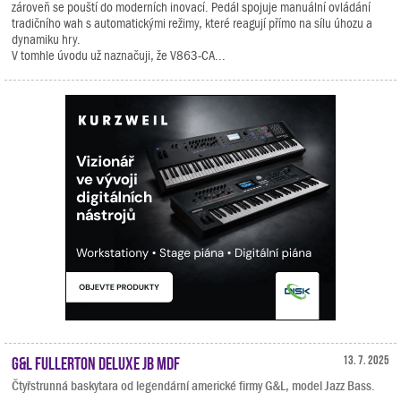
zároveň se pouští do moderních inovací. Pedál spojuje manuální ovládání
tradičního wah s automatickými režimy, které reagují přímo na sílu úhozu a
dynamiku hry.
V tomhle úvodu už naznačuji, že V863-CA...
G&L Fullerton Deluxe JB MDF
13. 7. 2025
Čtyřstrunná baskytara od legendární americké firmy G&L, model Jazz Bass.