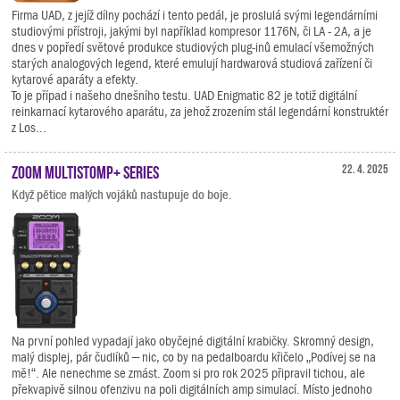
Firma UAD, z jejíž dílny pochází i tento pedál, je proslulá svými legendárními
studiovými přístroji, jakými byl například kompresor 1176N, či LA - 2A, a je
dnes v popředí světové produkce studiových plug-inů emulací všemožných
starých analogových legend, které emulují hardwarová studiová zařízení či
kytarové aparáty a efekty.
To je případ i našeho dnešního testu. UAD Enigmatic 82 je totiž digitální
reinkarnací kytarového aparátu, za jehož zrozením stál legendární konstruktér
z Los...
Zoom MultiStomp+ Series
22. 4. 2025
Když pětice malých vojáků nastupuje do boje.
Na první pohled vypadají jako obyčejné digitální krabičky. Skromný design,
malý displej, pár čudlíků – nic, co by na pedalboardu křičelo „Podívej se na
mě!“. Ale nenechme se zmást. Zoom si pro rok 2025 připravil tichou, ale
překvapivě silnou ofenzivu na poli digitálních amp simulací. Místo jednoho