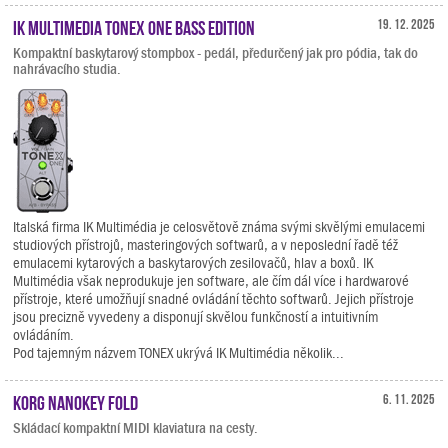
IK Multimedia TONEX ONE Bass Edition
19. 12. 2025
Kompaktní baskytarový stompbox - pedál, předurčený jak pro pódia, tak do
nahrávacího studia.
Italská firma IK Multimédia je celosvětově známa svými skvělými emulacemi
studiových přístrojů, masteringových softwarů, a v neposlední řadě též
emulacemi kytarových a baskytarových zesilovačů, hlav a boxů. IK
Multimédia však neprodukuje jen software, ale čím dál více i hardwarové
přístroje, které umožňují snadné ovládání těchto softwarů. Jejich přístroje
jsou precizně vyvedeny a disponují skvělou funkčností a intuitivním
ovládáním.
Pod tajemným názvem TONEX ukrývá IK Multimédia několik...
KORG nanoKEY Fold
6. 11. 2025
Skládací kompaktní MIDI klaviatura na cesty.