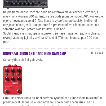
Na programu dnešní recenze bude baskytarová hlava slavného výrobce, s
masívním výkonem 500 W. Tentokrát se bude jednat o model „AG“, konkrétně
o jeho inovovanou verzi 2. Tato hlava je vytvořena pro basisty, kteří chtějí,
aby jejich nástroj zněl transparentně a prokresleně ve všech detailech, ale
samotné ovládání přitom bylo intuitivní a účinné.
Subtilní krabička s nadupaným zvukem. Že naše hlava není žádným obrem,
ukazují všechny její míry a váha: šířka činí 270 mm, hloubka pak 220 mm
(bez...
Universal Audio ANTI 1992 High Gain Amp
30. 9. 2024
Červený drak plný hi-gain zvuku.
Firmu Universal Audio asi není netřeba kytaristům a vůbec všem muzikantům
představovat. Jedná se o renomovanou společnost specializující se na