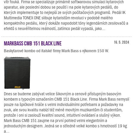
vítr fouká. Firma se specializuje primárně softwarovou simulaci kytarových
aparatur, ale poslední dobou se pouští i na pole kytarových pedálů, do
kterých implementuje to nejlepší ze svých počítačových programů. Pedál IK
Multimedia TONEX ONE slibuje kytaristům revoluci v podobě malého
kompaktního pedálu, který dokáže napodobit tóny legendárních zesilovačů a
efektů s neuvěřitelnou reálností, zatímco pedál vypadá, jako...
Markbass CMB 151 Black Line
16. 5. 2024
Baskytarové kombo od italské firmy Mark Bass s výkonem 150 W.
Dnes se budeme zabývat velice šikovným a cenově přístupným basovým
kombem s typovým označením CMB 151 Black Line. Firma Mark Bass nemyslí
pouze na špičkové hráče s velmi individuálními potřebami a požadavky na
zvuk, ale svou kvalitu nabízí též méně movitým muzikantům či studentům,
protože i oni si zaslouží kvalitní sound, intuitivní ovládaní a slušný výkon.
Mark Bass CMB 151 zaujme na první pohled velmi elegantním a
jednoduchým designem. Jedná se o středně velké kombo s hmotností 19 kg
a...