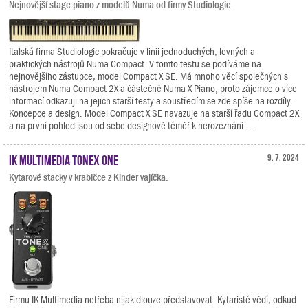
Nejnovější stage piano z modelů Numa od firmy Studiologic.
Italská firma Studiologic pokračuje v linii jednoduchých, levných a
praktických nástrojů Numa Compact. V tomto testu se podíváme na
nejnovějšího zástupce, model Compact X SE. Má mnoho věcí společných s
nástrojem Numa Compact 2X a částečně Numa X Piano, proto zájemce o více
informací odkazuji na jejich starší testy a soustředím se zde spíše na rozdíly.
Koncepce a design. Model Compact X SE navazuje na starší řadu Compact 2X
a na první pohled jsou od sebe designově téměř k nerozeznání....
IK Multimedia TONEX ONE
9. 7. 2024
Kytarové stacky v krabičce z Kinder vajíčka.
Firmu IK Multimedia netřeba nijak dlouze představovat. Kytaristé vědí, odkud