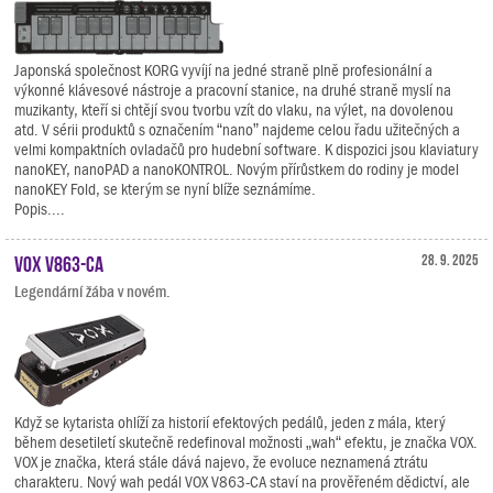
Japonská společnost KORG vyvíjí na jedné straně plně profesionální a
výkonné klávesové nástroje a pracovní stanice, na druhé straně myslí na
muzikanty, kteří si chtějí svou tvorbu vzít do vlaku, na výlet, na dovolenou
atd. V sérii produktů s označením “nano” najdeme celou řadu užitečných a
velmi kompaktních ovladačů pro hudební software. K dispozici jsou klaviatury
nanoKEY, nanoPAD a nanoKONTROL. Novým přírůstkem do rodiny je model
nanoKEY Fold, se kterým se nyní blíže seznámíme.
Popis....
VOX V863-CA
28. 9. 2025
Legendární žába v novém.
Když se kytarista ohlíží za historií efektových pedálů, jeden z mála, který
během desetiletí skutečně redefinoval možnosti „wah“ efektu, je značka VOX.
VOX je značka, která stále dává najevo, že evoluce neznamená ztrátu
charakteru. Nový wah pedál VOX V863-CA staví na prověřeném dědictví, ale