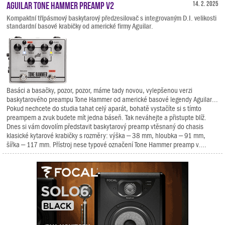
Aguilar Tone Hammer Preamp V2
14. 2. 2025
Kompaktní třípásmový baskytarový předzesilovač s integrovaným D.I. velikosti
standardní basové krabičky od americké firmy Aguilar.
Basáci a basačky, pozor, pozor, máme tady novou, vylepšenou verzi
baskytarového preampu Tone Hammer od americké basové legendy Aguilar...
Pokud nechcete do studia tahat celý aparát, bohatě vystačíte si s tímto
preampem a zvuk budete mít jedna báseň. Tak neváhejte a přistupte blíž.
Dnes si vám dovolím představit baskytarový preamp vtěsnaný do chasis
klasické kytarové krabičky s rozměry: výška – 38 mm, hloubka – 91 mm,
šířka – 117 mm. Přístroj nese typové označení Tone Hammer preamp v....