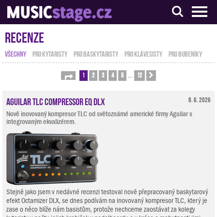
S muzikanty pro muzikanty
Recenze
VŠECHNY
PRO KYTARISTY
PRO BASKYTARISTY
PRO KLÁVESISTY
PRO BUBENÍKY
1
2
3
4
5
12
Stránka
1
z
12
Další
…
Aguilar TLC Compressor EQ DLX
8. 6. 2026
Nově inovovaný kompresor TLC od světoznámé americké firmy Aguilar s
integrovaným ekvalizérem.
Stejně jako jsem v nedávné recenzi testoval nově přepracovaný baskytarový
efekt Octamizer DLX, se dnes podívám na inovovaný kompresor TLC, který je
zase o něco blíže nám basistům, protože nechceme zaostávat za kolegy