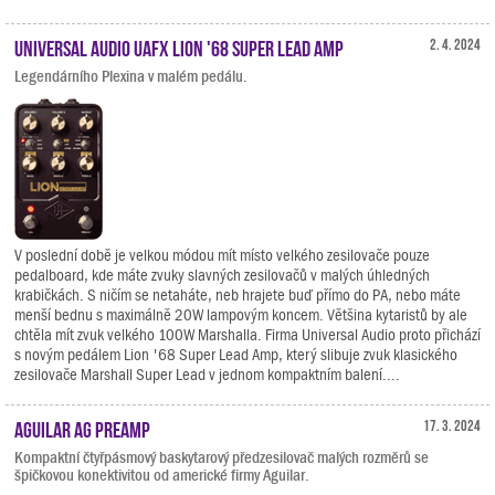
Universal Audio UAFX Lion '68 Super Lead Amp
2. 4. 2024
Legendárního Plexina v malém pedálu.
V poslední době je velkou módou mít místo velkého zesilovače pouze
pedalboard, kde máte zvuky slavných zesilovačů v malých úhledných
krabičkách. S ničím se netaháte, neb hrajete buď přímo do PA, nebo máte
menší bednu s maximálně 20W lampovým koncem. Většina kytaristů by ale
chtěla mít zvuk velkého 100W Marshalla. Firma Universal Audio proto přichází
s novým pedálem Lion '68 Super Lead Amp, který slibuje zvuk klasického
zesilovače Marshall Super Lead v jednom kompaktním balení....
Aguilar AG Preamp
17. 3. 2024
Kompaktní čtyřpásmový baskytarový předzesilovač malých rozměrů se
špičkovou konektivitou od americké firmy Aguilar.