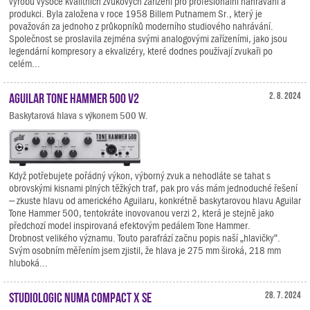
výrobu vysoce kvalitních zvukových zařízení pro profesionální nahrávání a
produkci. Byla založena v roce 1958 Billem Putnamem Sr., který je
považován za jednoho z průkopníků moderního studiového nahrávání.
Společnost se proslavila zejména svými analogovými zařízeními, jako jsou
legendární kompresory a ekvalizéry, které dodnes používají zvukaři po
celém...
Aguilar Tone Hammer 500 V2
2. 8. 2024
Baskytarová hlava s výkonem 500 W.
Když potřebujete pořádný výkon, výborný zvuk a nehodláte se tahat s
obrovskými kisnami plných těžkých traf, pak pro vás mám jednoduché řešení
– zkuste hlavu od amerického Aguilaru, konkrétně baskytarovou hlavu Aguilar
Tone Hammer 500, tentokráte inovovanou verzi 2, která je stejně jako
předchozí model inspirovaná efektovým pedálem Tone Hammer.
Drobnost velikého významu. Touto parafrází začnu popis naší „hlavičky“.
Svým osobním měřením jsem zjistil, že hlava je 275 mm široká, 218 mm
hluboká...
Studiologic Numa Compact X SE
28. 7. 2024