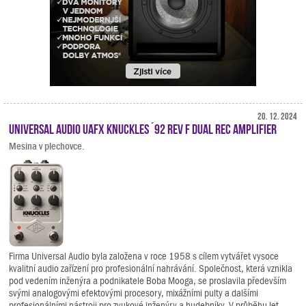
20. 12. 2024
Universal Audio UAFX Knuckles ´92 Rev F Dual Rec Amplifier
Mesina v plechovce.
Firma Universal Audio byla založena v roce 1958 s cílem vytvářet vysoce
kvalitní audio zařízení pro profesionální nahrávání. Společnost, která vznikla
pod vedením inženýra a podnikatele Boba Mooga, se proslavila především
svými analogovými efektovými procesory, mixážními pulty a dalšími
profesionálními nástroji pro zvukové inženýry a hudebníky. V průběhu let