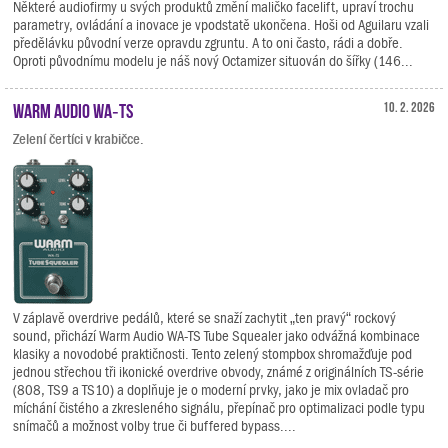
Některé audiofirmy u svých produktů změní maličko facelift, upraví trochu
parametry, ovládání a inovace je vpodstatě ukončena. Hoši od Aguilaru vzali
předělávku původní verze opravdu zgruntu. A to oni často, rádi a dobře.
Oproti původnímu modelu je náš nový Octamizer situován do šířky (146...
Warm Audio WA‑TS
10. 2. 2026
Zelení čertíci v krabičce.
V záplavě overdrive pedálů, které se snaží zachytit „ten pravý“ rockový
sound, přichází Warm Audio WA-TS Tube Squealer jako odvážná kombinace
klasiky a novodobé praktičnosti. Tento zelený stompbox shromažďuje pod
jednou střechou tři ikonické overdrive obvody, známé z originálních TS-série
(808, TS9 a TS10) a doplňuje je o moderní prvky, jako je mix ovladač pro
míchání čistého a zkresleného signálu, přepínač pro optimalizaci podle typu
snímačů a možnost volby true či buffered bypass....