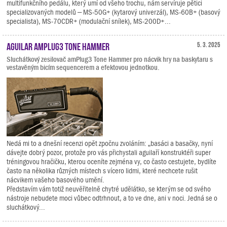
multifunkčního pedálu, který umí od všeho trochu, nám servíruje pětici
specializovaných modelů – MS-50G+ (kytarový univerzál), MS-60B+ (basový
specialista), MS-70CDR+ (modulační snílek), MS-200D+...
Aguilar amPlug3 Tone Hammer
5. 3. 2025
Sluchátkový zesilovač amPlug3 Tone Hammer pro nácvik hry na baskytaru s
vestavěným bicím sequencerem a efektovou jednotkou.
Nedá mi to a dnešní recenzi opět zpočnu zvoláním: „basáci a basačky, nyní
dávejte dobrý pozor, protože pro vás přichystali aguilaří konstruktéři super
tréningovou hračičku, kterou oceníte zejména vy, co často cestujete, bydlíte
často na několika různých místech s vícero lidmi, které nechcete rušit
nácvikem vašeho basového umění.
Představím vám totiž neuvěřitelně chytré udělátko, se kterým se od svého
nástroje nebudete moci vůbec odtrhnout, a to ve dne, ani v noci. Jedná se o
sluchátkový...