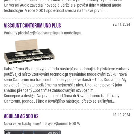
Universal Audio zavedla inovace a udržela si pověst lídra v oblasti audio
technologie. V roce 2001 společnost uvedla na trh své první...
Viscount Cantorum Uno Plus
25. 11. 2024
Varhany přecházející od samplingu k modelingu.
Italská firma Viscount vydala řadu nástrojů napodobujících píšťalové varhany
používající místo vzorkování technologii fyzikálního modelování zvuku. Nová
série Cantorum má tradičně tři modely podle velikosti – Uno, Duo a Trio. My
se v dnešním testu podíváme na nejmenší z nich, Uno, koncipovaný jako
snadno přenosný „pozitiv“ se zabudovaným ozvučením.
Koncepce a design. Na první pohled firma drží svou dobrou tradici řady
Cantorum, jednoduššího a levnějšího nástroje, přesto se slušnými...
Aguilar AG 500 V2
16. 10. 2024
Nová verze baskytarová hlavy s výkonem 500 W.