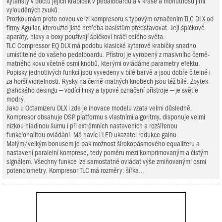
kytaristy v počtu jejich krabiček v pedalboardu a v kráse a mohutnosti jimi
vylouděných zvuků.
Prozkoumám proto novou verzi kompresoru s typovým označením TLC DLX od
firmy Aguilar, kteroužto jistě netřeba basistům představovat. Její špičkové
aparáty, hlavy a boxy používají špičkoví hráči celého světa.
TLC Compressor EQ DLX má podobu klasické kytarové krabičky snadno
umístitelné do vašeho pedalboardu. Přístroj je vyrobený z masivního černě-
matného kovu včetně osmi knobů, kterými ovládáme parametry efektu.
Popisky jednotlivých funkcí jsou vyvedeny v bílé barvě a jsou dobře čitelné i
za horší viditelnosti. Rysky na černě-matných knobech jsou též bílé. Zbytek
grafického desingu – vodící linky a typové označení přístroje – je světle
modrý.
Jako u Octamizeru DLX i zde je inovace modelu vzata velmi důsledně.
Kompresor obsahuje DSP platformu s vlastními algoritmy, disponuje velmi
nízkou hladinou šumu i při extrémních nastaveních a rozšířenou
funkcionalitou ovládání. Má navíc i LED ukazatel redukce gainu.
Malým/velkým bonusem je pak možnost širokopásmového equalizeru a
nastavení paralelní komprese, tedy poměru mezi komprimovaným a čistým
signálem. Všechny funkce lze samostatně ovládat výše zmiňovanými osmi
potenciometry. Kompresor TLC má rozměry: šířka...