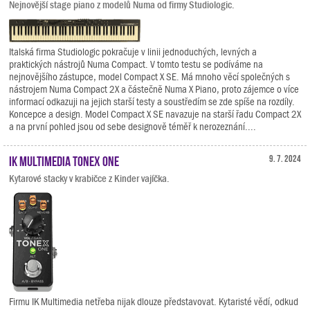
Nejnovější stage piano z modelů Numa od firmy Studiologic.
Italská firma Studiologic pokračuje v linii jednoduchých, levných a
praktických nástrojů Numa Compact. V tomto testu se podíváme na
nejnovějšího zástupce, model Compact X SE. Má mnoho věcí společných s
nástrojem Numa Compact 2X a částečně Numa X Piano, proto zájemce o více
informací odkazuji na jejich starší testy a soustředím se zde spíše na rozdíly.
Koncepce a design. Model Compact X SE navazuje na starší řadu Compact 2X
a na první pohled jsou od sebe designově téměř k nerozeznání....
IK Multimedia TONEX ONE
9. 7. 2024
Kytarové stacky v krabičce z Kinder vajíčka.
Firmu IK Multimedia netřeba nijak dlouze představovat. Kytaristé vědí, odkud