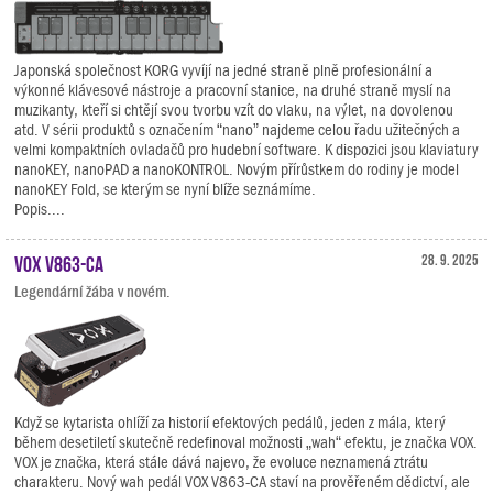
Japonská společnost KORG vyvíjí na jedné straně plně profesionální a
výkonné klávesové nástroje a pracovní stanice, na druhé straně myslí na
muzikanty, kteří si chtějí svou tvorbu vzít do vlaku, na výlet, na dovolenou
atd. V sérii produktů s označením “nano” najdeme celou řadu užitečných a
velmi kompaktních ovladačů pro hudební software. K dispozici jsou klaviatury
nanoKEY, nanoPAD a nanoKONTROL. Novým přírůstkem do rodiny je model
nanoKEY Fold, se kterým se nyní blíže seznámíme.
Popis....
VOX V863-CA
28. 9. 2025
Legendární žába v novém.
Když se kytarista ohlíží za historií efektových pedálů, jeden z mála, který
během desetiletí skutečně redefinoval možnosti „wah“ efektu, je značka VOX.
VOX je značka, která stále dává najevo, že evoluce neznamená ztrátu
charakteru. Nový wah pedál VOX V863-CA staví na prověřeném dědictví, ale