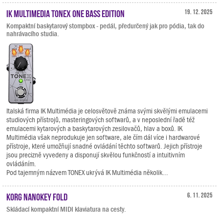
IK Multimedia TONEX ONE Bass Edition
19. 12. 2025
Kompaktní baskytarový stompbox - pedál, předurčený jak pro pódia, tak do
nahrávacího studia.
Italská firma IK Multimédia je celosvětově známa svými skvělými emulacemi
studiových přístrojů, masteringových softwarů, a v neposlední řadě též
emulacemi kytarových a baskytarových zesilovačů, hlav a boxů. IK
Multimédia však neprodukuje jen software, ale čím dál více i hardwarové
přístroje, které umožňují snadné ovládání těchto softwarů. Jejich přístroje
jsou precizně vyvedeny a disponují skvělou funkčností a intuitivním
ovládáním.
Pod tajemným názvem TONEX ukrývá IK Multimédia několik...
KORG nanoKEY Fold
6. 11. 2025
Skládací kompaktní MIDI klaviatura na cesty.