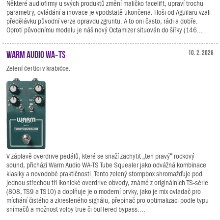
Některé audiofirmy u svých produktů změní maličko facelift, upraví trochu
parametry, ovládání a inovace je vpodstatě ukončena. Hoši od Aguilaru vzali
předělávku původní verze opravdu zgruntu. A to oni často, rádi a dobře.
Oproti původnímu modelu je náš nový Octamizer situován do šířky (146...
Warm Audio WA‑TS
10. 2. 2026
Zelení čertíci v krabičce.
V záplavě overdrive pedálů, které se snaží zachytit „ten pravý“ rockový
sound, přichází Warm Audio WA-TS Tube Squealer jako odvážná kombinace
klasiky a novodobé praktičnosti. Tento zelený stompbox shromažďuje pod
jednou střechou tři ikonické overdrive obvody, známé z originálních TS-série
(808, TS9 a TS10) a doplňuje je o moderní prvky, jako je mix ovladač pro
míchání čistého a zkresleného signálu, přepínač pro optimalizaci podle typu
snímačů a možnost volby true či buffered bypass....