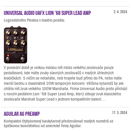
Universal Audio UAFX Lion '68 Super Lead Amp
2. 4. 2024
Legendárního Plexina v malém pedálu.
V poslední době je velkou módou mít místo velkého zesilovače pouze
pedalboard, kde máte zvuky slavných zesilovačů v malých úhledných
krabičkách. S ničím se netaháte, neb hrajete buď přímo do PA, nebo máte
menší bednu s maximálně 20W lampovým koncem. Většina kytaristů by ale
chtěla mít zvuk velkého 100W Marshalla. Firma Universal Audio proto přichází
s novým pedálem Lion '68 Super Lead Amp, který slibuje zvuk klasického
zesilovače Marshall Super Lead v jednom kompaktním balení....
Aguilar AG Preamp
17. 3. 2024
Kompaktní čtyřpásmový baskytarový předzesilovač malých rozměrů se
špičkovou konektivitou od americké firmy Aguilar.