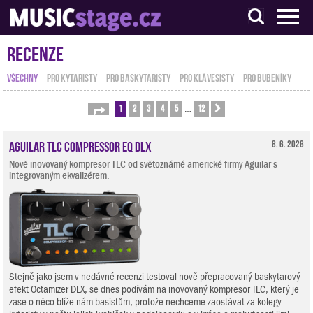
S muzikanty pro muzikanty
Recenze
VŠECHNY
PRO KYTARISTY
PRO BASKYTARISTY
PRO KLÁVESISTY
PRO BUBENÍKY
1
2
3
4
5
12
Stránka
1
z
12
Další
…
Aguilar TLC Compressor EQ DLX
8. 6. 2026
Nově inovovaný kompresor TLC od světoznámé americké firmy Aguilar s
integrovaným ekvalizérem.
Stejně jako jsem v nedávné recenzi testoval nově přepracovaný baskytarový
efekt Octamizer DLX, se dnes podívám na inovovaný kompresor TLC, který je
zase o něco blíže nám basistům, protože nechceme zaostávat za kolegy