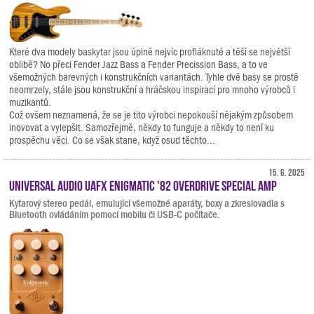
Které dva modely baskytar jsou úplně nejvíc profláknuté a těší se největší
oblibě? No přeci Fender Jazz Bass a Fender Precission Bass, a to ve
všemožných barevných i konstrukčních variantách. Tyhle dvě basy se prostě
neomrzely, stále jsou konstrukční a hráčskou inspirací pro mnoho výrobců i
muzikantů.
Což ovšem neznamená, že se je tito výrobci nepokouší nějakým způsobem
inovovat a vylepšit. Samozřejmě, někdy to funguje a někdy to není ku
prospěchu věci. Co se však stane, když osud těchto...
15. 6. 2025
Universal Audio UAFX Enigmatic '82 Overdrive Special Amp
Kytarový stereo pedál, emulující všemožné aparáty, boxy a zkreslovadla s
Bluetooth ovládáním pomocí mobilu či USB-C počítače.