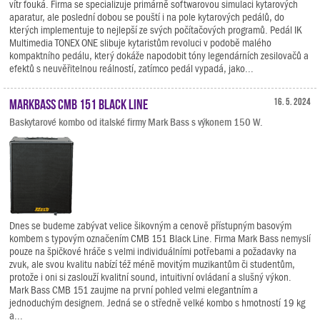
vítr fouká. Firma se specializuje primárně softwarovou simulaci kytarových
aparatur, ale poslední dobou se pouští i na pole kytarových pedálů, do
kterých implementuje to nejlepší ze svých počítačových programů. Pedál IK
Multimedia TONEX ONE slibuje kytaristům revoluci v podobě malého
kompaktního pedálu, který dokáže napodobit tóny legendárních zesilovačů a
efektů s neuvěřitelnou reálností, zatímco pedál vypadá, jako...
Markbass CMB 151 Black Line
16. 5. 2024
Baskytarové kombo od italské firmy Mark Bass s výkonem 150 W.
Dnes se budeme zabývat velice šikovným a cenově přístupným basovým
kombem s typovým označením CMB 151 Black Line. Firma Mark Bass nemyslí
pouze na špičkové hráče s velmi individuálními potřebami a požadavky na
zvuk, ale svou kvalitu nabízí též méně movitým muzikantům či studentům,
protože i oni si zaslouží kvalitní sound, intuitivní ovládaní a slušný výkon.
Mark Bass CMB 151 zaujme na první pohled velmi elegantním a
jednoduchým designem. Jedná se o středně velké kombo s hmotností 19 kg
a...