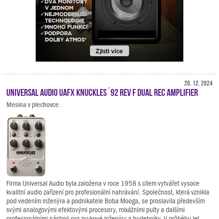
20. 12. 2024
Universal Audio UAFX Knuckles ´92 Rev F Dual Rec Amplifier
Mesina v plechovce.
Firma Universal Audio byla založena v roce 1958 s cílem vytvářet vysoce
kvalitní audio zařízení pro profesionální nahrávání. Společnost, která vznikla
pod vedením inženýra a podnikatele Boba Mooga, se proslavila především
svými analogovými efektovými procesory, mixážními pulty a dalšími
profesionálními nástroji pro zvukové inženýry a hudebníky. V průběhu let