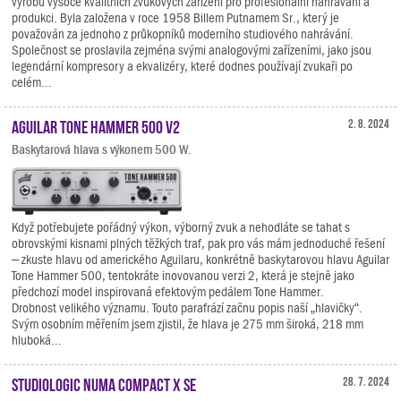
výrobu vysoce kvalitních zvukových zařízení pro profesionální nahrávání a
produkci. Byla založena v roce 1958 Billem Putnamem Sr., který je
považován za jednoho z průkopníků moderního studiového nahrávání.
Společnost se proslavila zejména svými analogovými zařízeními, jako jsou
legendární kompresory a ekvalizéry, které dodnes používají zvukaři po
celém...
Aguilar Tone Hammer 500 V2
2. 8. 2024
Baskytarová hlava s výkonem 500 W.
Když potřebujete pořádný výkon, výborný zvuk a nehodláte se tahat s
obrovskými kisnami plných těžkých traf, pak pro vás mám jednoduché řešení
– zkuste hlavu od amerického Aguilaru, konkrétně baskytarovou hlavu Aguilar
Tone Hammer 500, tentokráte inovovanou verzi 2, která je stejně jako
předchozí model inspirovaná efektovým pedálem Tone Hammer.
Drobnost velikého významu. Touto parafrází začnu popis naší „hlavičky“.
Svým osobním měřením jsem zjistil, že hlava je 275 mm široká, 218 mm
hluboká...
Studiologic Numa Compact X SE
28. 7. 2024