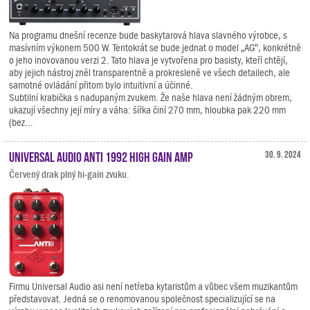
Na programu dnešní recenze bude baskytarová hlava slavného výrobce, s
masívním výkonem 500 W. Tentokrát se bude jednat o model „AG“, konkrétně
o jeho inovovanou verzi 2. Tato hlava je vytvořena pro basisty, kteří chtějí,
aby jejich nástroj zněl transparentně a prokresleně ve všech detailech, ale
samotné ovládání přitom bylo intuitivní a účinné.
Subtilní krabička s nadupaným zvukem. Že naše hlava není žádným obrem,
ukazují všechny její míry a váha: šířka činí 270 mm, hloubka pak 220 mm
(bez...
Universal Audio ANTI 1992 High Gain Amp
30. 9. 2024
Červený drak plný hi-gain zvuku.
Firmu Universal Audio asi není netřeba kytaristům a vůbec všem muzikantům
představovat. Jedná se o renomovanou společnost specializující se na