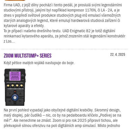
Firma UAD, z jejíž dílny pochází i tento pedál, je proslulá svými legendárními
studiovými přístroji, jakými byl například kompresor 1176N, či LA - 2A, a je
dnes v popředí světové produkce studiových plug-inů emulací všemožných
starých analogových legend, které emulují hardwarová studiová zařízení či
kytarové aparáty a efekty.
To je případ i našeho dnešního testu. UAD Enigmatic 82 je totiž digitální
reinkarnací kytarového aparátu, za jehož zrozením stál legendární konstruktér
z Los...
Zoom MultiStomp+ Series
22. 4. 2025
Když pětice malých vojáků nastupuje do boje.
Na první pohled vypadají jako obyčejné digitální krabičky. Skromný design,
malý displej, pár čudlíků – nic, co by na pedalboardu křičelo „Podívej se na
mě!“. Ale nenechme se zmást. Zoom si pro rok 2025 připravil tichou, ale
překvapivě silnou ofenzivu na poli digitálních amp simulací. Místo jednoho