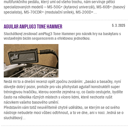
multifunkčního pedálu, který umí od všeho trochu, nám servíruje pětici
specializovaných modelů – MS-50G+ (kytarový univerzál), MS-60B+ (basový
specialista), MS-70CDR+ (modulační snílek), MS-200D+...
Aguilar amPlug3 Tone Hammer
5. 3. 2025
Sluchátkový zesilovač amPlug3 Tone Hammer pro nácvik hry na baskytaru s
vestavěným bicím sequencerem a efektovou jednotkou.
Nedá mi to a dnešní recenzi opět zpočnu zvoláním: „basáci a basačky, nyní
dávejte dobrý pozor, protože pro vás přichystali aguilaří konstruktéři super
tréningovou hračičku, kterou oceníte zejména vy, co často cestujete, bydlíte
často na několika různých místech s vícero lidmi, které nechcete rušit
nácvikem vašeho basového umění.
Představím vám totiž neuvěřitelně chytré udělátko, se kterým se od svého
nástroje nebudete moci vůbec odtrhnout, a to ve dne, ani v noci. Jedná se o
sluchátkový...