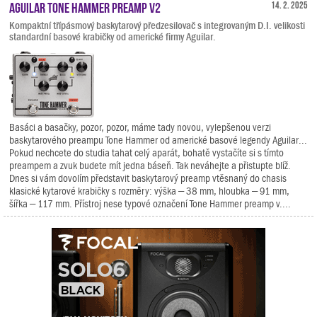
Aguilar Tone Hammer Preamp V2
14. 2. 2025
Kompaktní třípásmový baskytarový předzesilovač s integrovaným D.I. velikosti
standardní basové krabičky od americké firmy Aguilar.
Basáci a basačky, pozor, pozor, máme tady novou, vylepšenou verzi
baskytarového preampu Tone Hammer od americké basové legendy Aguilar...
Pokud nechcete do studia tahat celý aparát, bohatě vystačíte si s tímto
preampem a zvuk budete mít jedna báseň. Tak neváhejte a přistupte blíž.
Dnes si vám dovolím představit baskytarový preamp vtěsnaný do chasis
klasické kytarové krabičky s rozměry: výška – 38 mm, hloubka – 91 mm,
šířka – 117 mm. Přístroj nese typové označení Tone Hammer preamp v....