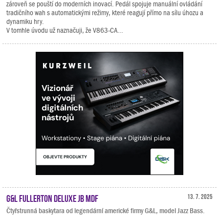
zároveň se pouští do moderních inovací. Pedál spojuje manuální ovládání
tradičního wah s automatickými režimy, které reagují přímo na sílu úhozu a
dynamiku hry.
V tomhle úvodu už naznačuji, že V863-CA...
G&L Fullerton Deluxe JB MDF
13. 7. 2025
Čtyřstrunná baskytara od legendární americké firmy G&L, model Jazz Bass.