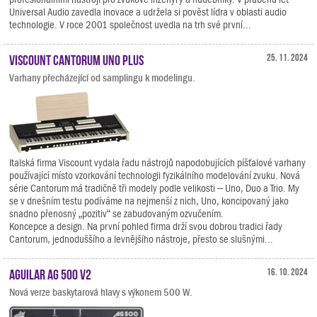
Universal Audio zavedla inovace a udržela si pověst lídra v oblasti audio
technologie. V roce 2001 společnost uvedla na trh své první...
Viscount Cantorum Uno Plus
25. 11. 2024
Varhany přecházející od samplingu k modelingu.
Italská firma Viscount vydala řadu nástrojů napodobujících píšťalové varhany
používající místo vzorkování technologii fyzikálního modelování zvuku. Nová
série Cantorum má tradičně tři modely podle velikosti – Uno, Duo a Trio. My
se v dnešním testu podíváme na nejmenší z nich, Uno, koncipovaný jako
snadno přenosný „pozitiv“ se zabudovaným ozvučením.
Koncepce a design. Na první pohled firma drží svou dobrou tradici řady
Cantorum, jednoduššího a levnějšího nástroje, přesto se slušnými...
Aguilar AG 500 V2
16. 10. 2024
Nová verze baskytarová hlavy s výkonem 500 W.