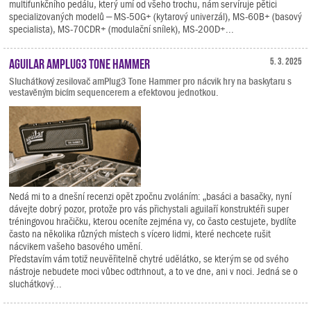
multifunkčního pedálu, který umí od všeho trochu, nám servíruje pětici
specializovaných modelů – MS-50G+ (kytarový univerzál), MS-60B+ (basový
specialista), MS-70CDR+ (modulační snílek), MS-200D+...
Aguilar amPlug3 Tone Hammer
5. 3. 2025
Sluchátkový zesilovač amPlug3 Tone Hammer pro nácvik hry na baskytaru s
vestavěným bicím sequencerem a efektovou jednotkou.
Nedá mi to a dnešní recenzi opět zpočnu zvoláním: „basáci a basačky, nyní
dávejte dobrý pozor, protože pro vás přichystali aguilaří konstruktéři super
tréningovou hračičku, kterou oceníte zejména vy, co často cestujete, bydlíte
často na několika různých místech s vícero lidmi, které nechcete rušit
nácvikem vašeho basového umění.
Představím vám totiž neuvěřitelně chytré udělátko, se kterým se od svého
nástroje nebudete moci vůbec odtrhnout, a to ve dne, ani v noci. Jedná se o
sluchátkový...