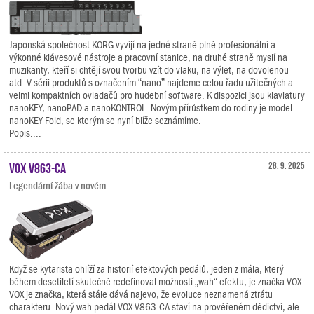
Japonská společnost KORG vyvíjí na jedné straně plně profesionální a
výkonné klávesové nástroje a pracovní stanice, na druhé straně myslí na
muzikanty, kteří si chtějí svou tvorbu vzít do vlaku, na výlet, na dovolenou
atd. V sérii produktů s označením “nano” najdeme celou řadu užitečných a
velmi kompaktních ovladačů pro hudební software. K dispozici jsou klaviatury
nanoKEY, nanoPAD a nanoKONTROL. Novým přírůstkem do rodiny je model
nanoKEY Fold, se kterým se nyní blíže seznámíme.
Popis....
VOX V863-CA
28. 9. 2025
Legendární žába v novém.
Když se kytarista ohlíží za historií efektových pedálů, jeden z mála, který
během desetiletí skutečně redefinoval možnosti „wah“ efektu, je značka VOX.
VOX je značka, která stále dává najevo, že evoluce neznamená ztrátu
charakteru. Nový wah pedál VOX V863-CA staví na prověřeném dědictví, ale