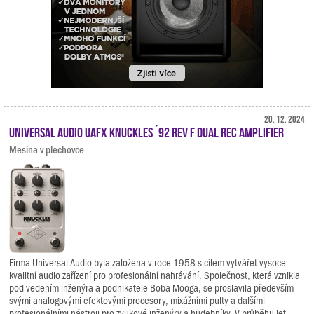
20. 12. 2024
Universal Audio UAFX Knuckles ´92 Rev F Dual Rec Amplifier
Mesina v plechovce.
Firma Universal Audio byla založena v roce 1958 s cílem vytvářet vysoce
kvalitní audio zařízení pro profesionální nahrávání. Společnost, která vznikla
pod vedením inženýra a podnikatele Boba Mooga, se proslavila především
svými analogovými efektovými procesory, mixážními pulty a dalšími
profesionálními nástroji pro zvukové inženýry a hudebníky. V průběhu let