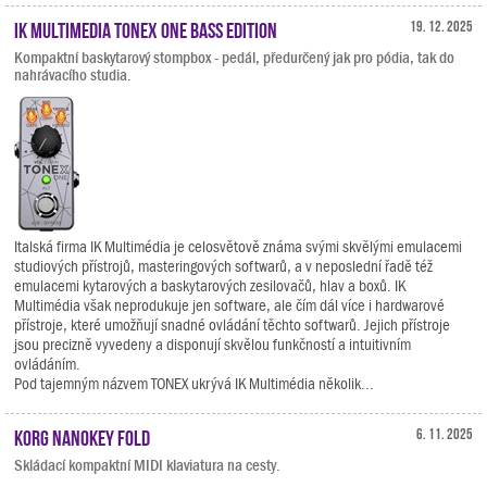
IK Multimedia TONEX ONE Bass Edition
19. 12. 2025
Kompaktní baskytarový stompbox - pedál, předurčený jak pro pódia, tak do
nahrávacího studia.
Italská firma IK Multimédia je celosvětově známa svými skvělými emulacemi
studiových přístrojů, masteringových softwarů, a v neposlední řadě též
emulacemi kytarových a baskytarových zesilovačů, hlav a boxů. IK
Multimédia však neprodukuje jen software, ale čím dál více i hardwarové
přístroje, které umožňují snadné ovládání těchto softwarů. Jejich přístroje
jsou precizně vyvedeny a disponují skvělou funkčností a intuitivním
ovládáním.
Pod tajemným názvem TONEX ukrývá IK Multimédia několik...
KORG nanoKEY Fold
6. 11. 2025
Skládací kompaktní MIDI klaviatura na cesty.