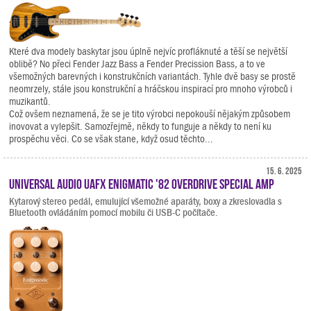
Které dva modely baskytar jsou úplně nejvíc profláknuté a těší se největší
oblibě? No přeci Fender Jazz Bass a Fender Precission Bass, a to ve
všemožných barevných i konstrukčních variantách. Tyhle dvě basy se prostě
neomrzely, stále jsou konstrukční a hráčskou inspirací pro mnoho výrobců i
muzikantů.
Což ovšem neznamená, že se je tito výrobci nepokouší nějakým způsobem
inovovat a vylepšit. Samozřejmě, někdy to funguje a někdy to není ku
prospěchu věci. Co se však stane, když osud těchto...
15. 6. 2025
Universal Audio UAFX Enigmatic '82 Overdrive Special Amp
Kytarový stereo pedál, emulující všemožné aparáty, boxy a zkreslovadla s
Bluetooth ovládáním pomocí mobilu či USB-C počítače.