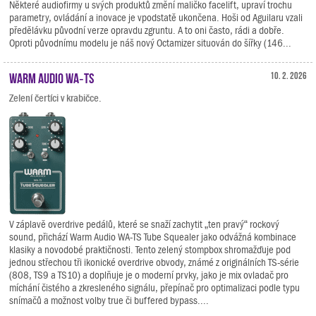
Některé audiofirmy u svých produktů změní maličko facelift, upraví trochu
parametry, ovládání a inovace je vpodstatě ukončena. Hoši od Aguilaru vzali
předělávku původní verze opravdu zgruntu. A to oni často, rádi a dobře.
Oproti původnímu modelu je náš nový Octamizer situován do šířky (146...
Warm Audio WA‑TS
10. 2. 2026
Zelení čertíci v krabičce.
V záplavě overdrive pedálů, které se snaží zachytit „ten pravý“ rockový
sound, přichází Warm Audio WA-TS Tube Squealer jako odvážná kombinace
klasiky a novodobé praktičnosti. Tento zelený stompbox shromažďuje pod
jednou střechou tři ikonické overdrive obvody, známé z originálních TS-série
(808, TS9 a TS10) a doplňuje je o moderní prvky, jako je mix ovladač pro
míchání čistého a zkresleného signálu, přepínač pro optimalizaci podle typu
snímačů a možnost volby true či buffered bypass....