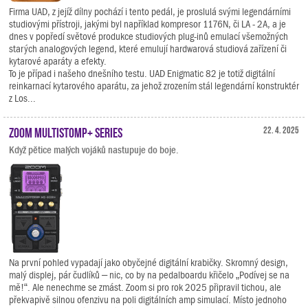
Firma UAD, z jejíž dílny pochází i tento pedál, je proslulá svými legendárními
studiovými přístroji, jakými byl například kompresor 1176N, či LA - 2A, a je
dnes v popředí světové produkce studiových plug-inů emulací všemožných
starých analogových legend, které emulují hardwarová studiová zařízení či
kytarové aparáty a efekty.
To je případ i našeho dnešního testu. UAD Enigmatic 82 je totiž digitální
reinkarnací kytarového aparátu, za jehož zrozením stál legendární konstruktér
z Los...
Zoom MultiStomp+ Series
22. 4. 2025
Když pětice malých vojáků nastupuje do boje.
Na první pohled vypadají jako obyčejné digitální krabičky. Skromný design,
malý displej, pár čudlíků – nic, co by na pedalboardu křičelo „Podívej se na
mě!“. Ale nenechme se zmást. Zoom si pro rok 2025 připravil tichou, ale
překvapivě silnou ofenzivu na poli digitálních amp simulací. Místo jednoho