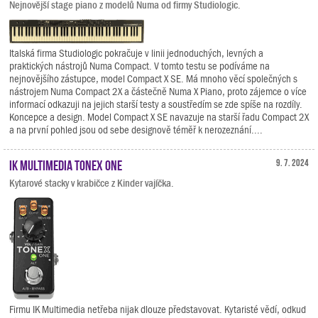
Nejnovější stage piano z modelů Numa od firmy Studiologic.
Italská firma Studiologic pokračuje v linii jednoduchých, levných a
praktických nástrojů Numa Compact. V tomto testu se podíváme na
nejnovějšího zástupce, model Compact X SE. Má mnoho věcí společných s
nástrojem Numa Compact 2X a částečně Numa X Piano, proto zájemce o více
informací odkazuji na jejich starší testy a soustředím se zde spíše na rozdíly.
Koncepce a design. Model Compact X SE navazuje na starší řadu Compact 2X
a na první pohled jsou od sebe designově téměř k nerozeznání....
IK Multimedia TONEX ONE
9. 7. 2024
Kytarové stacky v krabičce z Kinder vajíčka.
Firmu IK Multimedia netřeba nijak dlouze představovat. Kytaristé vědí, odkud