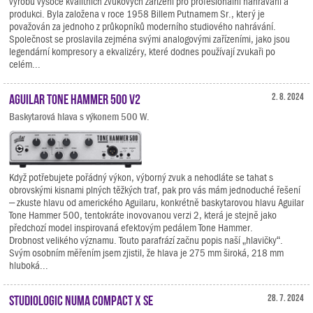
výrobu vysoce kvalitních zvukových zařízení pro profesionální nahrávání a
produkci. Byla založena v roce 1958 Billem Putnamem Sr., který je
považován za jednoho z průkopníků moderního studiového nahrávání.
Společnost se proslavila zejména svými analogovými zařízeními, jako jsou
legendární kompresory a ekvalizéry, které dodnes používají zvukaři po
celém...
Aguilar Tone Hammer 500 V2
2. 8. 2024
Baskytarová hlava s výkonem 500 W.
Když potřebujete pořádný výkon, výborný zvuk a nehodláte se tahat s
obrovskými kisnami plných těžkých traf, pak pro vás mám jednoduché řešení
– zkuste hlavu od amerického Aguilaru, konkrétně baskytarovou hlavu Aguilar
Tone Hammer 500, tentokráte inovovanou verzi 2, která je stejně jako
předchozí model inspirovaná efektovým pedálem Tone Hammer.
Drobnost velikého významu. Touto parafrází začnu popis naší „hlavičky“.
Svým osobním měřením jsem zjistil, že hlava je 275 mm široká, 218 mm
hluboká...
Studiologic Numa Compact X SE
28. 7. 2024