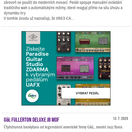
zároveň se pouští do moderních inovací. Pedál spojuje manuální ovládání
tradičního wah s automatickými režimy, které reagují přímo na sílu úhozu a
dynamiku hry.
V tomhle úvodu už naznačuji, že V863-CA...
G&L Fullerton Deluxe JB MDF
13. 7. 2025
Čtyřstrunná baskytara od legendární americké firmy G&L, model Jazz Bass.