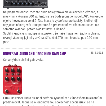
Na programu dnešní recenze bude baskytarová hlava slavného výrobce, s
masívním výkonem 500 W. Tentokrát se bude jednat o model „AG“, konkrétně
o jeho inovovanou verzi 2. Tato hlava je vytvořena pro basisty, kteří chtějí,
aby jejich nástroj zněl transparentně a prokresleně ve všech detailech, ale
samotné ovládání přitom bylo intuitivní a účinné.
Subtilní krabička s nadupaným zvukem. Že naše hlava není žádným obrem,
ukazují všechny její míry a váha: šířka činí 270 mm, hloubka pak 220 mm
(bez...
Universal Audio ANTI 1992 High Gain Amp
30. 9. 2024
Červený drak plný hi-gain zvuku.
Firmu Universal Audio asi není netřeba kytaristům a vůbec všem muzikantům
představovat. Jedná se o renomovanou společnost specializující se na