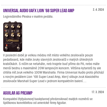
Universal Audio UAFX Lion '68 Super Lead Amp
2. 4. 2024
Legendárního Plexina v malém pedálu.
V poslední době je velkou módou mít místo velkého zesilovače pouze
pedalboard, kde máte zvuky slavných zesilovačů v malých úhledných
krabičkách. S ničím se netaháte, neb hrajete buď přímo do PA, nebo máte
menší bednu s maximálně 20W lampovým koncem. Většina kytaristů by ale
chtěla mít zvuk velkého 100W Marshalla. Firma Universal Audio proto přichází
s novým pedálem Lion '68 Super Lead Amp, který slibuje zvuk klasického
zesilovače Marshall Super Lead v jednom kompaktním balení....
Aguilar AG Preamp
17. 3. 2024
Kompaktní čtyřpásmový baskytarový předzesilovač malých rozměrů se
špičkovou konektivitou od americké firmy Aguilar.