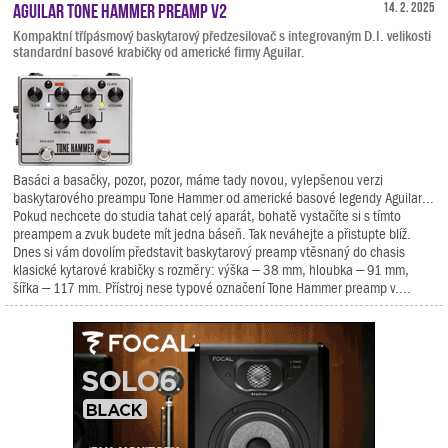
Aguilar Tone Hammer Preamp V2
14. 2. 2025
Kompaktní třípásmový baskytarový předzesilovač s integrovaným D.I. velikosti
standardní basové krabičky od americké firmy Aguilar.
Basáci a basačky, pozor, pozor, máme tady novou, vylepšenou verzi
baskytarového preampu Tone Hammer od americké basové legendy Aguilar...
Pokud nechcete do studia tahat celý aparát, bohatě vystačíte si s tímto
preampem a zvuk budete mít jedna báseň. Tak neváhejte a přistupte blíž.
Dnes si vám dovolím představit baskytarový preamp vtěsnaný do chasis
klasické kytarové krabičky s rozměry: výška – 38 mm, hloubka – 91 mm,
šířka – 117 mm. Přístroj nese typové označení Tone Hammer preamp v....