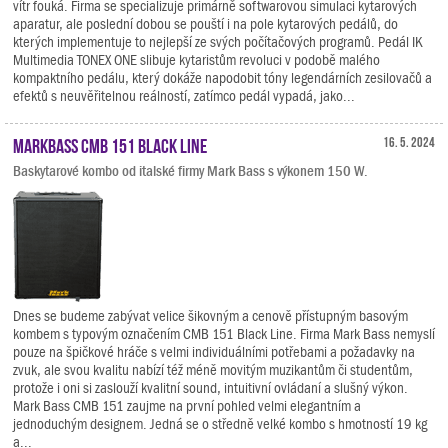
vítr fouká. Firma se specializuje primárně softwarovou simulaci kytarových
aparatur, ale poslední dobou se pouští i na pole kytarových pedálů, do
kterých implementuje to nejlepší ze svých počítačových programů. Pedál IK
Multimedia TONEX ONE slibuje kytaristům revoluci v podobě malého
kompaktního pedálu, který dokáže napodobit tóny legendárních zesilovačů a
efektů s neuvěřitelnou reálností, zatímco pedál vypadá, jako...
Markbass CMB 151 Black Line
16. 5. 2024
Baskytarové kombo od italské firmy Mark Bass s výkonem 150 W.
Dnes se budeme zabývat velice šikovným a cenově přístupným basovým
kombem s typovým označením CMB 151 Black Line. Firma Mark Bass nemyslí
pouze na špičkové hráče s velmi individuálními potřebami a požadavky na
zvuk, ale svou kvalitu nabízí též méně movitým muzikantům či studentům,
protože i oni si zaslouží kvalitní sound, intuitivní ovládaní a slušný výkon.
Mark Bass CMB 151 zaujme na první pohled velmi elegantním a
jednoduchým designem. Jedná se o středně velké kombo s hmotností 19 kg
a...