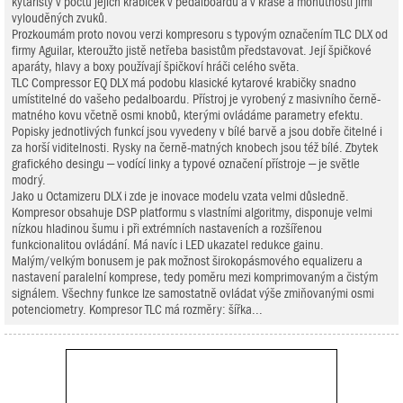
kytaristy v počtu jejich krabiček v pedalboardu a v kráse a mohutnosti jimi
vylouděných zvuků.
Prozkoumám proto novou verzi kompresoru s typovým označením TLC DLX od
firmy Aguilar, kteroužto jistě netřeba basistům představovat. Její špičkové
aparáty, hlavy a boxy používají špičkoví hráči celého světa.
TLC Compressor EQ DLX má podobu klasické kytarové krabičky snadno
umístitelné do vašeho pedalboardu. Přístroj je vyrobený z masivního černě-
matného kovu včetně osmi knobů, kterými ovládáme parametry efektu.
Popisky jednotlivých funkcí jsou vyvedeny v bílé barvě a jsou dobře čitelné i
za horší viditelnosti. Rysky na černě-matných knobech jsou též bílé. Zbytek
grafického desingu – vodící linky a typové označení přístroje – je světle
modrý.
Jako u Octamizeru DLX i zde je inovace modelu vzata velmi důsledně.
Kompresor obsahuje DSP platformu s vlastními algoritmy, disponuje velmi
nízkou hladinou šumu i při extrémních nastaveních a rozšířenou
funkcionalitou ovládání. Má navíc i LED ukazatel redukce gainu.
Malým/velkým bonusem je pak možnost širokopásmového equalizeru a
nastavení paralelní komprese, tedy poměru mezi komprimovaným a čistým
signálem. Všechny funkce lze samostatně ovládat výše zmiňovanými osmi
potenciometry. Kompresor TLC má rozměry: šířka...