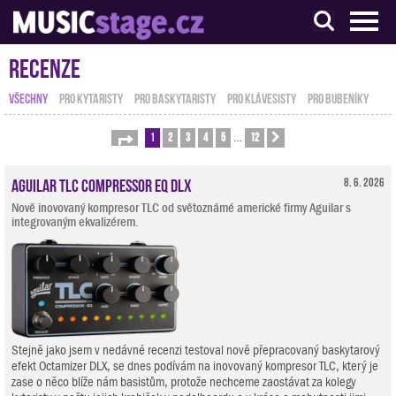
S muzikanty pro muzikanty
Recenze
VŠECHNY
PRO KYTARISTY
PRO BASKYTARISTY
PRO KLÁVESISTY
PRO BUBENÍKY
1
2
3
4
5
12
Stránka
1
z
12
Další
…
Aguilar TLC Compressor EQ DLX
8. 6. 2026
Nově inovovaný kompresor TLC od světoznámé americké firmy Aguilar s
integrovaným ekvalizérem.
Stejně jako jsem v nedávné recenzi testoval nově přepracovaný baskytarový
efekt Octamizer DLX, se dnes podívám na inovovaný kompresor TLC, který je
zase o něco blíže nám basistům, protože nechceme zaostávat za kolegy