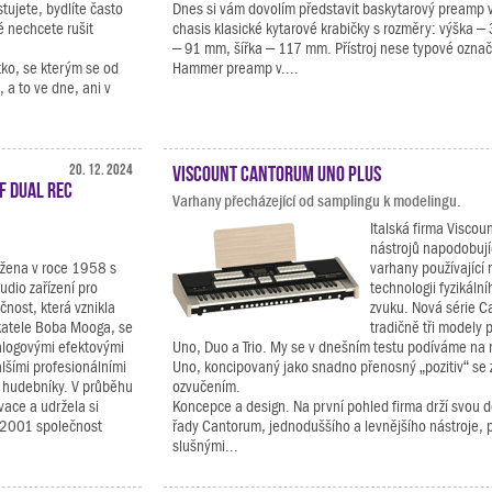
tujete, bydlíte často
Dnes si vám dovolím představit baskytarový preamp 
é nechcete rušit
chasis klasické kytarové krabičky s rozměry: výška 
– 91 mm, šířka – 117 mm. Přístroj nese typové označ
tko, se kterým se od
Hammer preamp v....
a to ve dne, ani v
20. 12. 2024
Viscount Cantorum Uno Plus
F Dual Rec
Varhany přecházející od samplingu k modelingu.
Italská firma Viscou
nástrojů napodobují
ožena v roce 1958 s
varhany používající 
udio zařízení pro
technologii fyzikáln
čnost, která vznikla
zvuku. Nová série 
katele Boba Mooga, se
tradičně tři modely p
alogovými efektovými
Uno, Duo a Trio. My se v dnešním testu podíváme na 
alšími profesionálními
Uno, koncipovaný jako snadno přenosný „pozitiv“ s
a hudebníky. V průběhu
ozvučením.
vace a udržela si
Koncepce a design. Na první pohled firma drží svou d
e 2001 společnost
řady Cantorum, jednoduššího a levnějšího nástroje, 
slušnými...