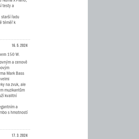
ě Numa X Piano,
í testy a
starší řadu
ě téměř k
16. 5. 2024
onem 150 W.
kovným a cenově
povým
irma Mark Bass
 velmi
ky na zvuk, ale
tým muzikantům
ží kvalitní
egantním a
mbo s hmotností
17. 3. 2024