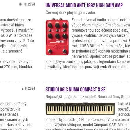
16. 10. 2024
Universal Audio ANTI 1992 High Gain Amp
Červený drak plný hi-gain zvuku.
amu dnešní recenze
Firmu Universal Audio asi není netře
kytarová hlava
vůbec všem muzikantům představova
 výrobce, s masívním
renomovanou společnost specializují
500 W. Tentokrát se
vysoce kvalitních zvukových zařízení 
vovanou verzi 2. Tato
profesionální nahrávání a produkci. 
jejich nástroj zněl
roce 1958 Billem Putnamem Sr., kte
h, ale samotné
za jednoho z průkopníků moderního 
nahrávání. Společnost se proslavila
e hlava není žádným
analogovými zařízeními, jako jsou legendární kompre
činí 270 mm, hloubka
ekvalizéry, které dodnes používají zvukaři po celém...
2. 8. 2024
Studiologic Numa Compact X SE
Nejnovější stage piano z modelů Numa od firmy Studi
řebujete pořádný
Italská 
ýborný zvuk a
pokračuj
e se tahat s
jednodu
mi kisnami plných
a praktických nástrojů Numa Compact. V tomto testu
ní – zkuste hlavu od
nejnovějšího zástupce, model Compact X SE. Má mno