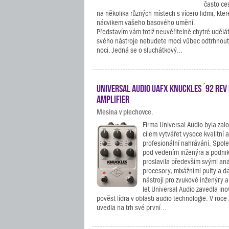
často ces
na několika různých místech s vícero lidmi, kter
nácvikem vašeho basového umění.
Představím vám totiž neuvěřitelně chytré udělá
svého nástroje nebudete moci vůbec odtrhnout, 
noci. Jedná se o sluchátkový...
Universal Audio UAFX Knuckles ´92 Rev 
Amplifier
Mesina v plechovce.
Firma Universal Audio byla zal
cílem vytvářet vysoce kvalitní a
profesionální nahrávání. Spole
pod vedením inženýra a podni
proslavila především svými an
procesory, mixážními pulty a d
nástroji pro zvukové inženýry 
let Universal Audio zavedla ino
pověst lídra v oblasti audio technologie. V roc
uvedla na trh své první...