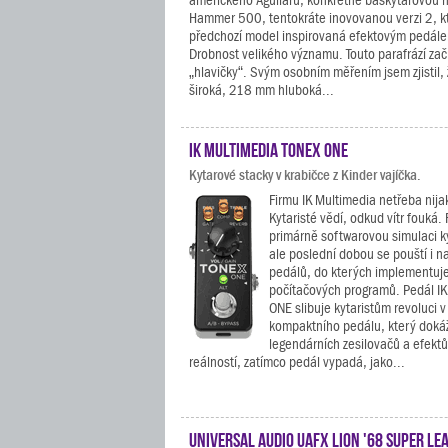
amerického Aguilaru, konkrétně baskytarovou h
Hammer 500, tentokráte inovovanou verzi 2, kt
předchozí model inspirovaná efektovým pedál
Drobnost velikého významu. Touto parafrází zač
„hlavičky“. Svým osobním měřením jsem zjistil,
široká, 218 mm hluboká...
IK Multimedia TONEX ONE
Kytarové stacky v krabičce z Kinder vajíčka.
Firmu IK Multimedia netřeba nija
Kytaristé vědí, odkud vítr fouká. 
primárně softwarovou simulaci k
ale poslední dobou se pouští i n
pedálů, do kterých implementuje 
počítačových programů. Pedál I
ONE slibuje kytaristům revoluci
kompaktního pedálu, který doká
legendárních zesilovačů a efektů
reálností, zatímco pedál vypadá, jako...
Universal Audio UAFX Lion '68 Super Le