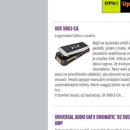
VOX V863-CA
Legendární žába v novém.
Když se kytarista ohlíží 
pedálů, jeden z mála, k
skutečně redefinoval m
je značka VOX. VOX je z
dává najevo, že evoluc
charakteru. Nový wah 
staví na prověřeném dědictví, ale zároveň se p
inovací. Pedál spojuje manuální ovládání tradi
automatickými režimy, které reagují přímo na s
hry.
V tomhle úvodu už naznačuji, že V863-CA...
Universal Audio UAFX Enigmatic '82 Ove
Amp