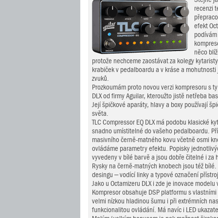
recenzi 
přepraco
efekt Oc
podívám
kompreso
něco blí
protože nechceme zaostávat za kolegy kytaristy 
krabiček v pedalboardu a v kráse a mohutnosti 
zvuků.
Prozkoumám proto novou verzi kompresoru s t
DLX od firmy Aguilar, kteroužto jistě netřeba b
Její špičkové aparáty, hlavy a boxy používají šp
světa.
TLC Compressor EQ DLX má podobu klasické kyt
snadno umístitelné do vašeho pedalboardu. Přís
masivního černě-matného kovu včetně osmi kn
ovládáme parametry efektu. Popisky jednotlivýc
vyvedeny v bílé barvě a jsou dobře čitelné i za h
Rysky na černě-matných knobech jsou též bílé.
desingu – vodící linky a typové označení přístro
Jako u Octamizeru DLX i zde je inovace modelu 
Kompresor obsahuje DSP platformu s vlastními 
velmi nízkou hladinou šumu i při extrémních na
funkcionalitou ovládání. Má navíc i LED ukazate