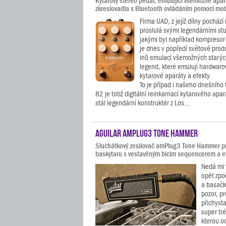
Kytarový stereo pedál, emulující všemožné apará
zkreslovadla s Bluetooth ovládáním pomocí mob
Firma UAD, z jejíž dílny pochází 
proslulá svými legendárními stu
jakými byl například kompresor 
je dnes v popředí světové prod
inů emulací všemožných starý
legend, které emulují hardwarov
kytarové aparáty a efekty.
To je případ i našeho dnešního
82 je totiž digitální reinkarnací kytarového apa
stál legendární konstruktér z Los...
Aguilar amPlug3 Tone Hammer
Sluchátkový zesilovač amPlug3 Tone Hammer pr
baskytaru s vestavěným bicím sequencerem a e
Nedá mi 
opět zpo
a basačk
pozor, p
přichysta
super tr
kterou o