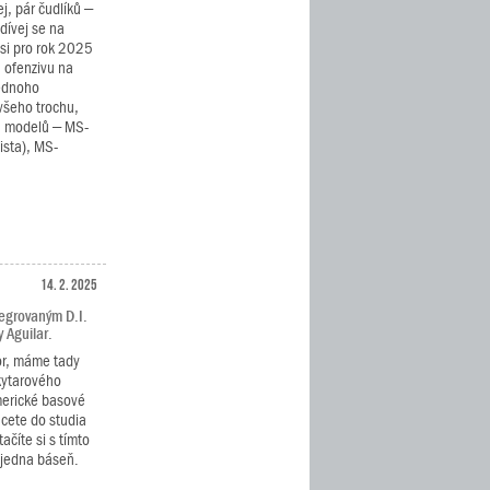
j, pár čudlíků –
dívej se na
si pro rok 2025
u ofenzivu na
jednoho
všeho trochu,
ch modelů – MS-
ista), MS-
14. 2. 2025
tegrovaným D.I.
 Aguilar.
or, máme tady
kytarového
erické basové
hcete do studia
ačíte si s tímto
 jedna báseň.