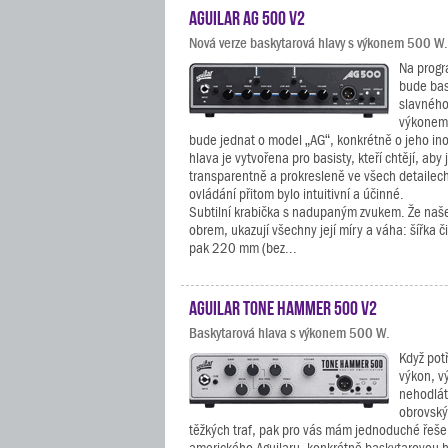
Aguilar AG 500 V2
Nová verze baskytarová hlavy s výkonem 500 W.
Na progr
bude bas
slavného
výkonem 
bude jednat o model „AG“, konkrétně o jeho ino
hlava je vytvořena pro basisty, kteří chtějí, aby 
transparentně a prokresleně ve všech detailec
ovládání přitom bylo intuitivní a účinné.
Subtilní krabička s nadupaným zvukem. Že naš
obrem, ukazují všechny její míry a váha: šířka 
pak 220 mm (bez...
Aguilar Tone Hammer 500 V2
Baskytarová hlava s výkonem 500 W.
Když pot
výkon, v
nehodlát
obrovský
těžkých traf, pak pro vás mám jednoduché řeše