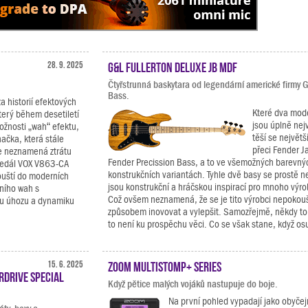
28. 9. 2025
G&L Fullerton Deluxe JB MDF
Čtyřstrunná baskytara od legendární americké firmy 
Bass.
za historií efektových
Které dva mod
terý během desetiletí
jsou úplně nej
ožnosti „wah“ efektu,
těší se největš
načka, která stále
přeci Fender J
e neznamená ztrátu
Fender Precission Bass, a to ve všemožných barevnýc
pedál VOX V863-CA
konstrukčních variantách. Tyhle dvě basy se prostě n
ouští do moderních
jsou konstrukční a hráčskou inspirací pro mnoho výro
čního wah s
Což ovšem neznamená, že se je tito výrobci nepokou
ílu úhozu a dynamiku
způsobem inovovat a vylepšit. Samozřejmě, někdy to
to není ku prospěchu věci. Co se však stane, když osu
15. 6. 2025
Zoom MultiStomp+ Series
rdrive Special
Když pětice malých vojáků nastupuje do boje.
Na první pohled vypadají jako obyčejn