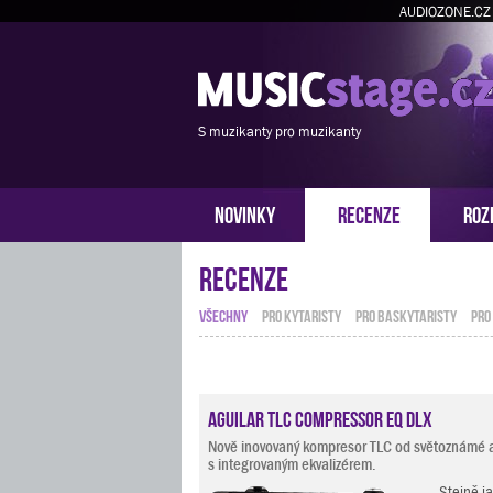
AUDIOZONE.CZ
S muzikanty pro muzikanty
NOVINKY
RECENZE
ROZ
Recenze
VŠECHNY
PRO KYTARISTY
PRO BASKYTARISTY
PRO
Aguilar TLC Compressor EQ DLX
Nově inovovaný kompresor TLC od světoznámé a
s integrovaným ekvalizérem.
Stejně j