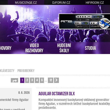
MUSICSTAGE.CZ
DJFORUM.CZ
HIFIROOM.CZ
VIDEO
HUDEBNÍ
HOVORY
STUDIA
ROZHOVORY
ŠKOLY
 KLÁVESISTY
PRO BUBENÍKY
1
2
3
4
5
12
Stránka
1
z
12
Další
…
8. 6. 2026
Aguilar Octamizer DLX
merické firmy Aguilar
Kompaktní inovovaný baskytarový oktávový generátor
firmy Aguilar, v rozměrech běžné baskytarové krabičky
pedalboardu.
ako jsem v nedávné