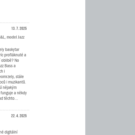
13. 7. 2025
G&L, model Jazz
ely baskytar
víc profláknuté a
í oblibě? No
azz Bass a
h i
eomrzely, stále
bců i muzikantů.
ší nějakým
 funguje a někdy
d těchto...
22. 4. 2025
é digitální