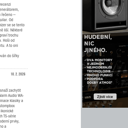
recenzi
generátorem,
u řečeno –
uilar. Od
izer se se tento
 liší. Některé
praví trochu
. Hoši od
tu. A to oni
ván do šířky
10. 2. 2026
snaží zachytit
 Warm Audio WA-
inace klasiky a
 stompbox
 ikonické
ch TS-série
oderní prvky,
ého a