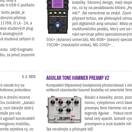
ty, boxy a
krabičky. Skromný design, malý disple
ilu či USB-C počítače.
nic, co by na pedalboardu křičelo „Po
i tento pedál, je
mě!“. Ale nenechme se zmást. Zoom 
diovými přístroji,
připravil tichou, ale překvapivě silno
1176N, či LA - 2A, a
poli digitálních amp simulací. Místo 
ukce studiových plug-
multifunkčního pedálu, který umí od 
ch analogových
nám servíruje pětici specializovaný
á studiová zařízení či
50G+ (kytarový univerzál), MS-60B+ (basový special
70CDR+ (modulační snílek), MS-200D+...
 testu. UAD Enigmatic
rátu, za jehož zrozením
5. 3. 2025
Aguilar Tone Hammer Preamp V2
o nácvik hry na
Kompaktní třípásmový baskytarový předzesilovač s in
fektovou jednotkou.
velikosti standardní basové krabičky od americké firmy
to a dnešní recenzi
Basáci a basačky, pozor, poz
čnu zvoláním: „basáci
novou, vylepšenou verzi bas
y, nyní dávejte dobrý
preampu Tone Hammer od am
rotože pro vás
legendy Aguilar... Pokud nec
li aguilaří konstruktéři
tahat celý aparát, bohatě vyst
éningovou hračičku,
preampem a zvuk budete mít
ceníte zejména vy, co
Tak neváhejte a přistupte blíž.