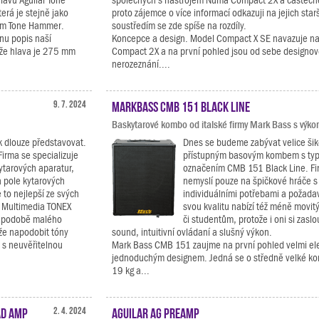
lavu Aguilar Tone
společných s nástrojem Numa Compact 2X a částečn
erá je stejně jako
proto zájemce o více informací odkazuji na jejich starš
em Tone Hammer.
soustředím se zde spíše na rozdíly.
nu popis naší
Koncepce a design. Model Compact X SE navazuje na 
 že hlava je 275 mm
Compact 2X a na první pohled jsou od sebe designov
nerozeznání....
9. 7. 2024
Markbass CMB 151 Black Line
Baskytarové kombo od italské firmy Mark Bass s výk
k dlouze představovat.
Dnes se budeme zabývat velice ši
Firma se specializuje
přístupným basovým kombem s ty
ytarových aparatur,
označením CMB 151 Black Line. F
a pole kytarových
nemyslí pouze na špičkové hráče s
to nejlepší ze svých
individuálními potřebami a požadav
K Multimedia TONEX
svou kvalitu nabízí též méně movi
 v podobě malého
či studentům, protože i oni si zaslou
že napodobit tóny
sound, intuitivní ovládaní a slušný výkon.
 s neuvěřitelnou
Mark Bass CMB 151 zaujme na první pohled velmi el
jednoduchým designem. Jedná se o středně velké ko
19 kg a...
ad Amp
2. 4. 2024
Aguilar AG Preamp