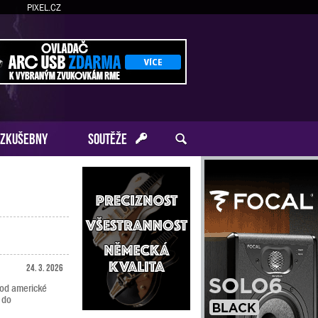
PIXEL.CZ
ZKUŠEBNY
SOUTĚŽE
24. 3. 2026
 od americké
 do