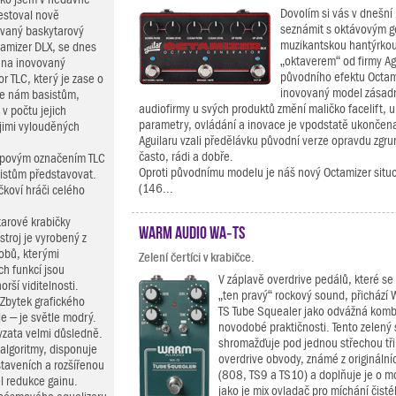
Dovolím si vás v dnešní 
testoval nově
seznámit s oktávovým 
vaný baskytarový
muzikantskou hantýrko
tamizer DLX, se dnes
„oktaverem“ od firmy Ag
 na inovovaný
původního efektu Octam
r TLC, který je zase o
inovovaný model zásadně
že nám basistům,
audiofirmy u svých produktů změní maličko facelift, u
v počtu jejich
parametry, ovládání a inovace je vpodstatě ukončena
jimi vylouděných
Aguilaru vzali předělávku původní verze opravdu zgrun
často, rádi a dobře.
ypovým označením TLC
Oproti původnímu modelu je náš nový Octamizer situo
asistům představovat.
(146...
ičkoví hráči celého
arové krabičky
Warm Audio WA‑TS
troj je vyrobený z
obů, kterými
Zelení čertíci v krabičce.
h funkcí jsou
V záplavě overdrive pedálů, které se 
orší viditelnosti.
„ten pravý“ rockový sound, přichází
 Zbytek grafického
TS Tube Squealer jako odvážná komb
je – je světle modrý.
novodobé praktičnosti. Tento zelený
vzata velmi důsledně.
shromažďuje pod jednou střechou tři
algoritmy, disponuje
overdrive obvody, známé z originální
staveních a rozšířenou
(808, TS9 a TS10) a doplňuje je o m
l redukce gainu.
jako je mix ovladač pro míchání čist