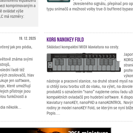
pásmového equalizeru
zkresleného signálu, přepínač pro op
 mezi komprimovaným a
typu snímačů a možnost volby true či buffered bypass
ě ovládat výše
LC má rozměry:
19. 12. 2025
KORG nanoKEY Fold
rčený jak pro pódia,
Skládací kompaktní MIDI klaviatura na cesty.
Japon
osvětově známa svými
KORG 
strojů,
stran
slední řadě též
profe
vých zesilovačů, hlav
výkon
ukuje jen software,
nástroje a pracovní stanice, na druhé straně myslí na
roje, které umožňují
si chtějí svou tvorbu vzít do vlaku, na výlet, na dovole
ejich přístroje jsou
produktů s označením “nano” najdeme celou řadu uži
ělou funkčností a
kompaktních ovladačů pro hudební software. K dispoz
klaviatury nanoKEY, nanoPAD a nanoKONTROL. Novým
ia několik...
rodiny je model nanoKEY Fold, se kterým se nyní blí
Popis....