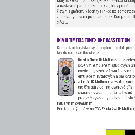
Malým/velkým bonusem je pak možnost široko
a nastavení paralelní komprese, tedy poměru
čistým signálem. Všechny funkce lze samostatn
zmiňovanými osmi potenciometry. Kompresor T
šířka...
IK Multimedia TONEX ONE Bass Edition
Kompaktní baskytarový stompbox - pedál, předu
tak do nahrávacího studia.
Italská firma IK Multimédia je cel
skvělými emulacemi studiových pří
masteringových softwarů, a v nepo
emulacemi kytarových a baskytaro
a boxů. IK Multimédia však neprod
ale čím dál více i hardwarové příst
snadné ovládání těchto softwarů. J
precizně vyvedeny a disponují skv
intuitivním ovládáním.
Pod tajemným názvem TONEX ukrývá IK Multiméd