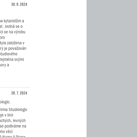
30. 9. 2024
ba kytaristům a
t. Jedná se o
cí se na výrobu
pro
Byla založena v
rý je považován
studiového
 zejména svými
sory a
28. 7. 2024
ologic.
firma Studiologic
e v linii
chých, levných
 se podíváme na
ho věcí