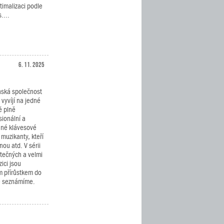
timalizaci podle
....
6. 11. 2025
ská společnost
vyvíjí na jedné
ě plně
sionální a
né klávesové
 muzikanty, kteří
nou atd. V sérii
tečných a velmi
ici jsou
 přírůstkem do
že seznámíme.