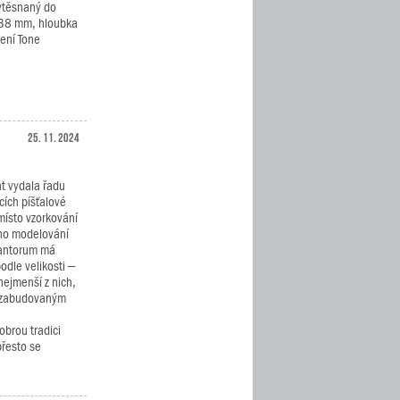
vtěsnaný do
– 38 mm, hloubka
ení Tone
25. 11. 2024
nt vydala řadu
cích píšťalové
místo vzorkování
ího modelování
Cantorum má
odle velikosti –
nejmenší z nich,
e zabudovaným
obrou tradici
přesto se