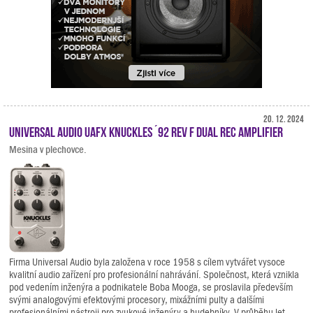
20. 12. 2024
Universal Audio UAFX Knuckles ´92 Rev F Dual Rec Amplifier
Mesina v plechovce.
Firma Universal Audio byla založena v roce 1958 s cílem vytvářet vysoce
kvalitní audio zařízení pro profesionální nahrávání. Společnost, která vznikla
pod vedením inženýra a podnikatele Boba Mooga, se proslavila především
svými analogovými efektovými procesory, mixážními pulty a dalšími
profesionálními nástroji pro zvukové inženýry a hudebníky. V průběhu let