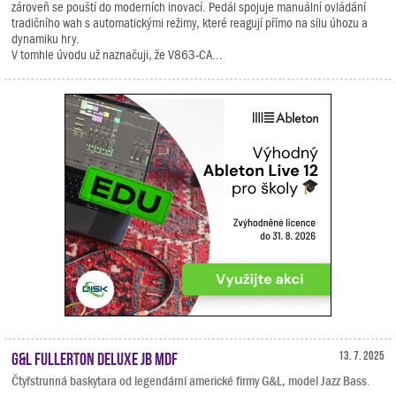
zároveň se pouští do moderních inovací. Pedál spojuje manuální ovládání
tradičního wah s automatickými režimy, které reagují přímo na sílu úhozu a
dynamiku hry.
V tomhle úvodu už naznačuji, že V863-CA...
G&L Fullerton Deluxe JB MDF
13. 7. 2025
Čtyřstrunná baskytara od legendární americké firmy G&L, model Jazz Bass.