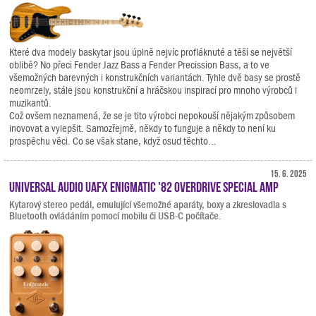
Které dva modely baskytar jsou úplně nejvíc profláknuté a těší se největší
oblibě? No přeci Fender Jazz Bass a Fender Precission Bass, a to ve
všemožných barevných i konstrukčních variantách. Tyhle dvě basy se prostě
neomrzely, stále jsou konstrukční a hráčskou inspirací pro mnoho výrobců i
muzikantů.
Což ovšem neznamená, že se je tito výrobci nepokouší nějakým způsobem
inovovat a vylepšit. Samozřejmě, někdy to funguje a někdy to není ku
prospěchu věci. Co se však stane, když osud těchto...
15. 6. 2025
Universal Audio UAFX Enigmatic '82 Overdrive Special Amp
Kytarový stereo pedál, emulující všemožné aparáty, boxy a zkreslovadla s
Bluetooth ovládáním pomocí mobilu či USB-C počítače.