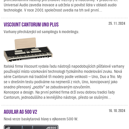
Universal Audio zavedla inovace a udržela si pověst lídra v oblasti audio
technologie. V roce 2001 společnost uvedla na trh své první...
Viscount Cantorum Uno Plus
25. 11. 2024
Varhany přecházející od samplingu k modelingu.
Italská firma Viscount vydala řadu nástrojů napodobujících píšťalové varhany
používající místo vzorkování technologii fyzikálního modelování zvuku. Nová
série Cantorum má tradičně tři modely podle velikosti – Uno, Duo a Trio. My
se v dnešním testu podíváme na nejmenší z nich, Uno, koncipovaný jako
snadno přenosný „pozitiv“ se zabudovaným ozvučením.
Koncepce a design. Na první pohled firma drží svou dobrou tradici řady
Cantorum, jednoduššího a levnějšího nástroje, přesto se slušnými...
Aguilar AG 500 V2
16. 10. 2024
Nová verze baskytarová hlavy s výkonem 500 W.