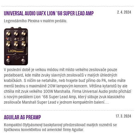
Universal Audio UAFX Lion '68 Super Lead Amp
2. 4. 2024
Legendárního Plexina v malém pedálu.
V poslední době je velkou módou mít místo velkého zesilovače pouze
pedalboard, kde máte zvuky slavných zesilovačů v malých úhledných
krabičkách. S ničím se netaháte, neb hrajete buď přímo do PA, nebo máte
menší bednu s maximálně 20W lampovým koncem. Většina kytaristů by ale
chtěla mít zvuk velkého 100W Marshalla. Firma Universal Audio proto přichází
s novým pedálem Lion '68 Super Lead Amp, který slibuje zvuk klasického
zesilovače Marshall Super Lead v jednom kompaktním balení....
Aguilar AG Preamp
17. 3. 2024
Kompaktní čtyřpásmový baskytarový předzesilovač malých rozměrů se
špičkovou konektivitou od americké firmy Aguilar.