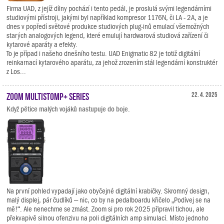
Firma UAD, z jejíž dílny pochází i tento pedál, je proslulá svými legendárními
studiovými přístroji, jakými byl například kompresor 1176N, či LA - 2A, a je
dnes v popředí světové produkce studiových plug-inů emulací všemožných
starých analogových legend, které emulují hardwarová studiová zařízení či
kytarové aparáty a efekty.
To je případ i našeho dnešního testu. UAD Enigmatic 82 je totiž digitální
reinkarnací kytarového aparátu, za jehož zrozením stál legendární konstruktér
z Los...
Zoom MultiStomp+ Series
22. 4. 2025
Když pětice malých vojáků nastupuje do boje.
Na první pohled vypadají jako obyčejné digitální krabičky. Skromný design,
malý displej, pár čudlíků – nic, co by na pedalboardu křičelo „Podívej se na
mě!“. Ale nenechme se zmást. Zoom si pro rok 2025 připravil tichou, ale
překvapivě silnou ofenzivu na poli digitálních amp simulací. Místo jednoho