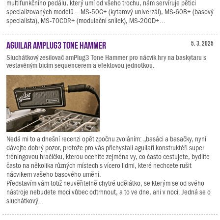
multifunkčního pedálu, který umí od všeho trochu, nám servíruje pětici
specializovaných modelů – MS-50G+ (kytarový univerzál), MS-60B+ (basový
specialista), MS-70CDR+ (modulační snílek), MS-200D+...
Aguilar amPlug3 Tone Hammer
5. 3. 2025
Sluchátkový zesilovač amPlug3 Tone Hammer pro nácvik hry na baskytaru s
vestavěným bicím sequencerem a efektovou jednotkou.
Nedá mi to a dnešní recenzi opět zpočnu zvoláním: „basáci a basačky, nyní
dávejte dobrý pozor, protože pro vás přichystali aguilaří konstruktéři super
tréningovou hračičku, kterou oceníte zejména vy, co často cestujete, bydlíte
často na několika různých místech s vícero lidmi, které nechcete rušit
nácvikem vašeho basového umění.
Představím vám totiž neuvěřitelně chytré udělátko, se kterým se od svého
nástroje nebudete moci vůbec odtrhnout, a to ve dne, ani v noci. Jedná se o
sluchátkový...