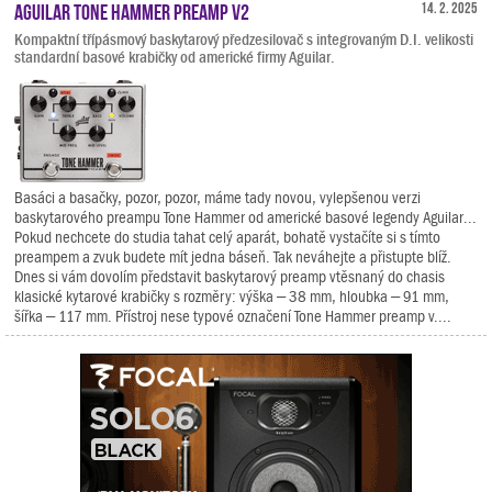
Aguilar Tone Hammer Preamp V2
14. 2. 2025
Kompaktní třípásmový baskytarový předzesilovač s integrovaným D.I. velikosti
standardní basové krabičky od americké firmy Aguilar.
Basáci a basačky, pozor, pozor, máme tady novou, vylepšenou verzi
baskytarového preampu Tone Hammer od americké basové legendy Aguilar...
Pokud nechcete do studia tahat celý aparát, bohatě vystačíte si s tímto
preampem a zvuk budete mít jedna báseň. Tak neváhejte a přistupte blíž.
Dnes si vám dovolím představit baskytarový preamp vtěsnaný do chasis
klasické kytarové krabičky s rozměry: výška – 38 mm, hloubka – 91 mm,
šířka – 117 mm. Přístroj nese typové označení Tone Hammer preamp v....