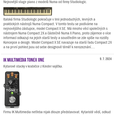
Nejnovější stage piano z modelů Numa od firmy Studiologic.
Italská firma Studiologic pokračuje v linii jednoduchých, levných a
praktických nástrojů Numa Compact. V tomto testu se podíváme na
nejnovějšího zástupce, model Compact X SE. Má mnoho věcí společných s
nástrojem Numa Compact 2X a částečně Numa X Piano, proto zájemce o více
informací odkazuji na jejich starší testy a soustředím se zde spíše na rozdíly.
Koncepce a design. Model Compact X SE navazuje na starší řadu Compact 2X
a na první pohled jsou od sebe designově téměř k nerozeznání....
IK Multimedia TONEX ONE
9. 7. 2024
Kytarové stacky v krabičce z Kinder vajíčka.
Firmu IK Multimedia netřeba nijak dlouze představovat. Kytaristé vědí, odkud