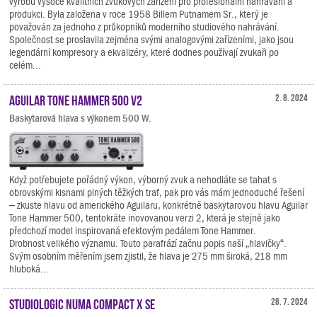
výrobu vysoce kvalitních zvukových zařízení pro profesionální nahrávání a
produkci. Byla založena v roce 1958 Billem Putnamem Sr., který je
považován za jednoho z průkopníků moderního studiového nahrávání.
Společnost se proslavila zejména svými analogovými zařízeními, jako jsou
legendární kompresory a ekvalizéry, které dodnes používají zvukaři po
celém...
Aguilar Tone Hammer 500 V2
2. 8. 2024
Baskytarová hlava s výkonem 500 W.
Když potřebujete pořádný výkon, výborný zvuk a nehodláte se tahat s
obrovskými kisnami plných těžkých traf, pak pro vás mám jednoduché řešení
– zkuste hlavu od amerického Aguilaru, konkrétně baskytarovou hlavu Aguilar
Tone Hammer 500, tentokráte inovovanou verzi 2, která je stejně jako
předchozí model inspirovaná efektovým pedálem Tone Hammer.
Drobnost velikého významu. Touto parafrází začnu popis naší „hlavičky“.
Svým osobním měřením jsem zjistil, že hlava je 275 mm široká, 218 mm
hluboká...
Studiologic Numa Compact X SE
28. 7. 2024