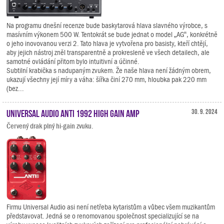
Na programu dnešní recenze bude baskytarová hlava slavného výrobce, s
masívním výkonem 500 W. Tentokrát se bude jednat o model „AG“, konkrétně
o jeho inovovanou verzi 2. Tato hlava je vytvořena pro basisty, kteří chtějí,
aby jejich nástroj zněl transparentně a prokresleně ve všech detailech, ale
samotné ovládání přitom bylo intuitivní a účinné.
Subtilní krabička s nadupaným zvukem. Že naše hlava není žádným obrem,
ukazují všechny její míry a váha: šířka činí 270 mm, hloubka pak 220 mm
(bez...
Universal Audio ANTI 1992 High Gain Amp
30. 9. 2024
Červený drak plný hi-gain zvuku.
Firmu Universal Audio asi není netřeba kytaristům a vůbec všem muzikantům
představovat. Jedná se o renomovanou společnost specializující se na