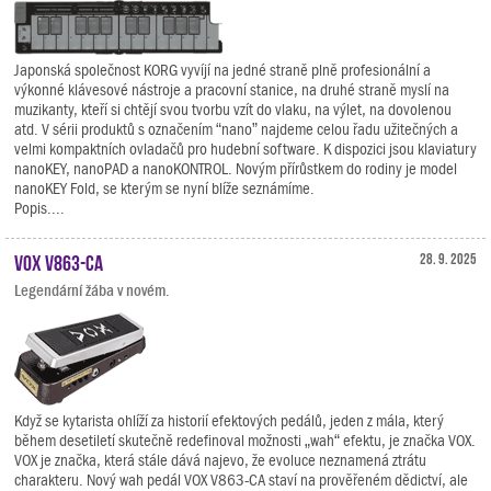
Japonská společnost KORG vyvíjí na jedné straně plně profesionální a
výkonné klávesové nástroje a pracovní stanice, na druhé straně myslí na
muzikanty, kteří si chtějí svou tvorbu vzít do vlaku, na výlet, na dovolenou
atd. V sérii produktů s označením “nano” najdeme celou řadu užitečných a
velmi kompaktních ovladačů pro hudební software. K dispozici jsou klaviatury
nanoKEY, nanoPAD a nanoKONTROL. Novým přírůstkem do rodiny je model
nanoKEY Fold, se kterým se nyní blíže seznámíme.
Popis....
VOX V863-CA
28. 9. 2025
Legendární žába v novém.
Když se kytarista ohlíží za historií efektových pedálů, jeden z mála, který
během desetiletí skutečně redefinoval možnosti „wah“ efektu, je značka VOX.
VOX je značka, která stále dává najevo, že evoluce neznamená ztrátu
charakteru. Nový wah pedál VOX V863-CA staví na prověřeném dědictví, ale