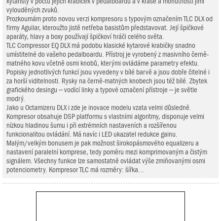
kytaristy v počtu jejich krabiček v pedalboardu a v kráse a mohutnosti jimi
vylouděných zvuků.
Prozkoumám proto novou verzi kompresoru s typovým označením TLC DLX od
firmy Aguilar, kteroužto jistě netřeba basistům představovat. Její špičkové
aparáty, hlavy a boxy používají špičkoví hráči celého světa.
TLC Compressor EQ DLX má podobu klasické kytarové krabičky snadno
umístitelné do vašeho pedalboardu. Přístroj je vyrobený z masivního černě-
matného kovu včetně osmi knobů, kterými ovládáme parametry efektu.
Popisky jednotlivých funkcí jsou vyvedeny v bílé barvě a jsou dobře čitelné i
za horší viditelnosti. Rysky na černě-matných knobech jsou též bílé. Zbytek
grafického desingu – vodící linky a typové označení přístroje – je světle
modrý.
Jako u Octamizeru DLX i zde je inovace modelu vzata velmi důsledně.
Kompresor obsahuje DSP platformu s vlastními algoritmy, disponuje velmi
nízkou hladinou šumu i při extrémních nastaveních a rozšířenou
funkcionalitou ovládání. Má navíc i LED ukazatel redukce gainu.
Malým/velkým bonusem je pak možnost širokopásmového equalizeru a
nastavení paralelní komprese, tedy poměru mezi komprimovaným a čistým
signálem. Všechny funkce lze samostatně ovládat výše zmiňovanými osmi
potenciometry. Kompresor TLC má rozměry: šířka...