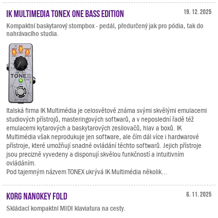
IK Multimedia TONEX ONE Bass Edition
19. 12. 2025
Kompaktní baskytarový stompbox - pedál, předurčený jak pro pódia, tak do
nahrávacího studia.
Italská firma IK Multimédia je celosvětově známa svými skvělými emulacemi
studiových přístrojů, masteringových softwarů, a v neposlední řadě též
emulacemi kytarových a baskytarových zesilovačů, hlav a boxů. IK
Multimédia však neprodukuje jen software, ale čím dál více i hardwarové
přístroje, které umožňují snadné ovládání těchto softwarů. Jejich přístroje
jsou precizně vyvedeny a disponují skvělou funkčností a intuitivním
ovládáním.
Pod tajemným názvem TONEX ukrývá IK Multimédia několik...
KORG nanoKEY Fold
6. 11. 2025
Skládací kompaktní MIDI klaviatura na cesty.