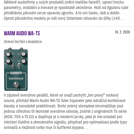
Některé audiofirmy u svých produktů změní maličko facelift, upraví trochu
parametry, ovládání a inovace je vpodstatě ukončena. Hoši od Aguilaru vzali
předělávku původní verze opravdu zgruntu. A to oni často, rádi a dobře.
Oproti původnímu modelu je náš nový Octamizer situován do šířky (146...
Warm Audio WA‑TS
10. 2. 2026
Zelení čertíci v krabičce.
V záplavě overdrive pedálů, které se snaží zachytit „ten pravý“ rockový
sound, přichází Warm Audio WA-TS Tube Squealer jako odvážná kombinace
klasiky a novodobé praktičnosti. Tento zelený stompbox shromažďuje pod
jednou střechou tři ikonické overdrive obvody, známé z originálních TS-série
(808, TS9 a TS10) a doplňuje je o moderní prvky, jako je mix ovladač pro
míchání čistého a zkresleného signálu, přepínač pro optimalizaci podle typu
snímačů a možnost volby true či buffered bypass....