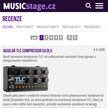
S muzikanty pro muzikanty
Recenze
VŠECHNY
PRO KYTARISTY
PRO BASKYTARISTY
PRO KLÁVESISTY
PRO BUBENÍKY
1
2
3
4
5
12
Stránka
1
z
12
Další
…
Aguilar TLC Compressor EQ DLX
8. 6. 2026
Nově inovovaný kompresor TLC od světoznámé americké firmy Aguilar s
integrovaným ekvalizérem.
Stejně jako jsem v nedávné recenzi testoval nově přepracovaný baskytarový
efekt Octamizer DLX, se dnes podívám na inovovaný kompresor TLC, který je
zase o něco blíže nám basistům, protože nechceme zaostávat za kolegy