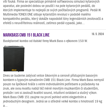
vítr fouká. Firma se specializuje primárně softwarovou simulaci kytarových
aparatur, ale poslední dobou se pouští i na pole kytarových pedálů, do
kterých implementuje to nejlepší ze svých počítačových programů. Pedál IK
Multimedia TONEX ONE slibuje kytaristům revoluci v podobě malého
kompaktního pedálu, který dokáže napodobit tóny legendárních zesilovačů a
efektů s neuvěřitelnou reálností, zatímco pedál vypadá, jako...
Markbass CMB 151 Black Line
16. 5. 2024
Baskytarové kombo od italské firmy Mark Bass s výkonem 150 W.
Dnes se budeme zabývat velice šikovným a cenově přístupným basovým
kombem s typovým označením CMB 151 Black Line. Firma Mark Bass nemyslí
pouze na špičkové hráče s velmi individuálními potřebami a požadavky na
zvuk, ale svou kvalitu nabízí též méně movitým muzikantům či studentům,
protože i oni si zaslouží kvalitní sound, intuitivní ovládaní a slušný výkon.
Mark Bass CMB 151 zaujme na první pohled velmi elegantním a
jednoduchým designem. Jedná se o středně velké kombo s hmotností 19 kg
a...