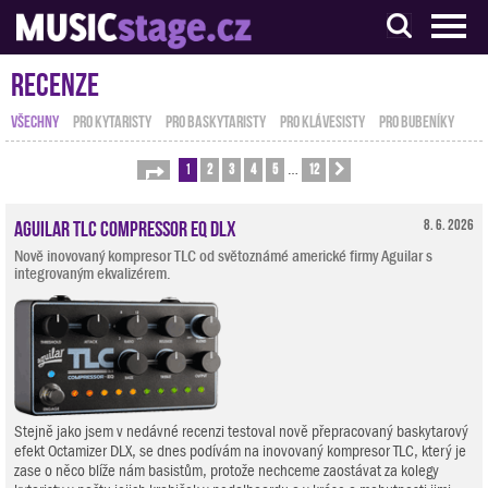
S muzikanty pro muzikanty
Recenze
VŠECHNY
PRO KYTARISTY
PRO BASKYTARISTY
PRO KLÁVESISTY
PRO BUBENÍKY
1
2
3
4
5
12
Stránka
1
z
12
Další
…
Aguilar TLC Compressor EQ DLX
8. 6. 2026
Nově inovovaný kompresor TLC od světoznámé americké firmy Aguilar s
integrovaným ekvalizérem.
Stejně jako jsem v nedávné recenzi testoval nově přepracovaný baskytarový
efekt Octamizer DLX, se dnes podívám na inovovaný kompresor TLC, který je
zase o něco blíže nám basistům, protože nechceme zaostávat za kolegy