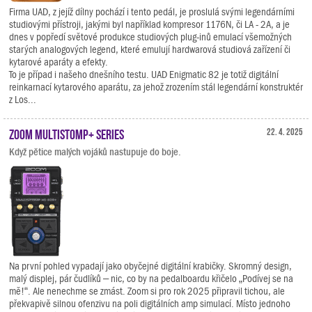
Firma UAD, z jejíž dílny pochází i tento pedál, je proslulá svými legendárními
studiovými přístroji, jakými byl například kompresor 1176N, či LA - 2A, a je
dnes v popředí světové produkce studiových plug-inů emulací všemožných
starých analogových legend, které emulují hardwarová studiová zařízení či
kytarové aparáty a efekty.
To je případ i našeho dnešního testu. UAD Enigmatic 82 je totiž digitální
reinkarnací kytarového aparátu, za jehož zrozením stál legendární konstruktér
z Los...
Zoom MultiStomp+ Series
22. 4. 2025
Když pětice malých vojáků nastupuje do boje.
Na první pohled vypadají jako obyčejné digitální krabičky. Skromný design,
malý displej, pár čudlíků – nic, co by na pedalboardu křičelo „Podívej se na
mě!“. Ale nenechme se zmást. Zoom si pro rok 2025 připravil tichou, ale
překvapivě silnou ofenzivu na poli digitálních amp simulací. Místo jednoho