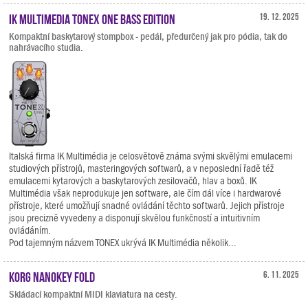
IK Multimedia TONEX ONE Bass Edition
19. 12. 2025
Kompaktní baskytarový stompbox - pedál, předurčený jak pro pódia, tak do
nahrávacího studia.
Italská firma IK Multimédia je celosvětově známa svými skvělými emulacemi
studiových přístrojů, masteringových softwarů, a v neposlední řadě též
emulacemi kytarových a baskytarových zesilovačů, hlav a boxů. IK
Multimédia však neprodukuje jen software, ale čím dál více i hardwarové
přístroje, které umožňují snadné ovládání těchto softwarů. Jejich přístroje
jsou precizně vyvedeny a disponují skvělou funkčností a intuitivním
ovládáním.
Pod tajemným názvem TONEX ukrývá IK Multimédia několik...
KORG nanoKEY Fold
6. 11. 2025
Skládací kompaktní MIDI klaviatura na cesty.