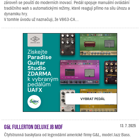
zároveň se pouští do moderních inovací. Pedál spojuje manuální ovládání
tradičního wah s automatickými režimy, které reagují přímo na sílu úhozu a
dynamiku hry.
V tomhle úvodu už naznačuji, že V863-CA...
G&L Fullerton Deluxe JB MDF
13. 7. 2025
Čtyřstrunná baskytara od legendární americké firmy G&L, model Jazz Bass.